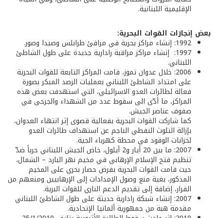
الإقليمية اللبنانية.
بعض إنجازات القوات البحرية:
1992: إنشاء مراكز بحرية في مرافئ طرابلس وصيدا وصور.
1997: إنشاء مراكز مراقبة رادارية جديدة على طول الشاطئ
اللبناني.
2006: خلال عدوان تموز، قامت المراكز التابعة للقوات البحرية
على امتداد الشاطئ اللبناني بعمليات الرصد المبكر بصورة
فعالة لطائرات العدو الاسرائيلي، التي استهدفت بعض هذه
المراكز، ما أدّى الى سقوط عدد من الشهداء والجرحى في
صفوف عناصر الجيش.
كما شاركت القوات البحرية بفعالية قصوى إثر انتهاء العدوان،
بإزالة التلوث النفطي الناجم عن استهداف طائرات العدو
لخزانات الوقود في محطة كهرباء الجية.
2007: ما بين 20 أيار و2 أيلول، خاض الجيش اللبناني حرباً ضدّ
تنظيم فتح الإسلام الإرهابي في مخيم نهر البارد – الشمال،
حيث قامت القوات البحرية بفرض حصار بحري على المخيم
المذكور، بغية منع وصول الإمدادات إلى الإرهابيين ومنعهم من
الفرار، إضافة إلى تقديم الدعم الناري للقوات البرية.
2007: إنشاء شبكة رادارية حديثة على طول الشاطئ اللبناني
مقدمة هبة من جمهورية ألمانيا الإتحادية.