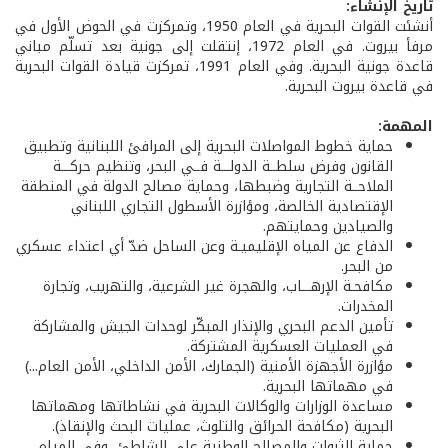
تاريخ الإنشاء:
أنشئت القوات البحرية في العام 1950، وتمركزت في الحوض الأول في
مرفأ بيروت. في العام 1972، إنتقلت إلى جونية بعد تسلّم مباني
قاعدة جونية البحرية. وفي العام 1991، تمركزت قيادة القوات البحرية
في قاعدة بيروت البحرية.
المهمة:
حماية خطوط المواصلات البحرية إلى المرافئ اللبنانية وتطبيق
القانون وفرض سلطــة الدولـــة فــي البحر، وتنظيم حركـــة
الملاحــة التجارية وضبطها، وحماية مصالح الدولة في المنطقة
الإقتصادية الخالصة، ومؤازرة الأسطول التجاري اللبناني
والصيادين وحمايتهم.
الدفاع عن المياه الإقليميـة وعن الساحل ضدّ أي اعتداء عسكري
من البحر.
مكافحـة الإرهـــاب، والهجرة غير الشرعية، والتهريب، وتجارة
المخدرات.
تأمين الدعم البحري والإنذار المبكّر لوحدات الجيش والمشاركة
في العمليات العسكرية المشتركة.
مؤازرة الأجهزة الأمنية (الجمارك، الأمن الداخلي، الأمن العام...)
في مهماتها البحرية.
مساعدة الوزارات والوكالات البحرية في نشاطاتها ومهماتها
البحرية (مكافحة الحرائق والتلوث، عمليات البحث والإنقاذ).
حماية الثروات والمصالح الوطنية على الشاطئ، وفي المياه