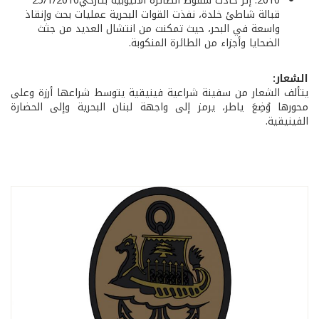
2010: إثر حادث سقوط الطائرة الأثيوبية بتارخي25/1/2010
قبالة شاطئ خلدة، نفذت القوات البحرية عمليات بحث وإنقاذ
واسعة في البحر، حيث تمكنت من انتشال العديد من جثث
الضحايا وأجزاء من الطائرة المنكوبة.
الشعار:
يتألف الشعار من سفينة شراعية فينيقية يتوسط شراعها أرزة وعلى
محورها وُضِعَ ياطر، يرمز إلى واجهة لبنان البحرية وإلى الحضارة
الفينيقية.