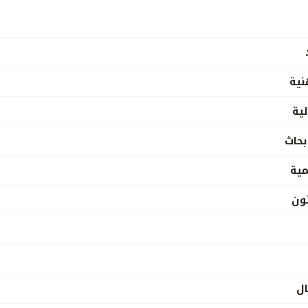
نية
ية
بحاث
مية
نون
ال