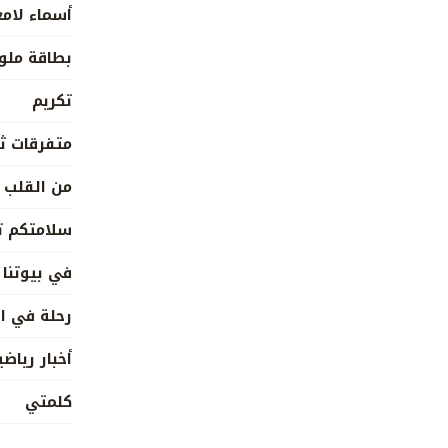
أسماء لام
بطاقة ملو
تكريم
متفرقات ث
من القلب
سلامتكم ت
في بيوتنا
رحلة في ا
أخبار رياضي
كلمتي