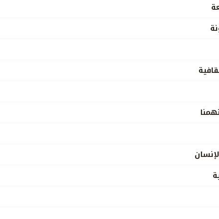
عة
نة
قافية
همنا
لإنسان
ة