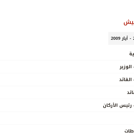
جيش
ية
الوزير
القائد
ائد
 رئيس الأركان
اطات