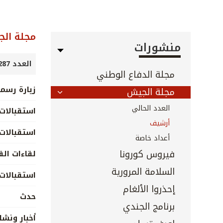
مجلة ال
منشورات
العدد 287 - أيار 2009
مجلة الدفاع الوطني
زيارة رسم
مجلة الجيش
العدد الحالي
استقبالات 
أرشيف
استقبالات 
أعداد خاصة
فيروس كورونا
لقاءات الق
السلامة المرورية
استقبالات
إحذروا الألغام
حدث
برنامج الجندي
أخبار ونش