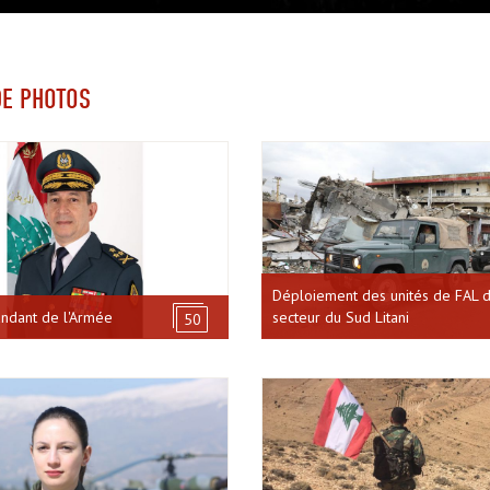
DE PHOTOS
Déploiement des unités de FAL d
dant de l'Armée
secteur du Sud Litani
50