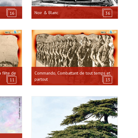
Noir & Blanc
16
36
a fête de
Commando, Combattant de tout temps et
partout
11
13