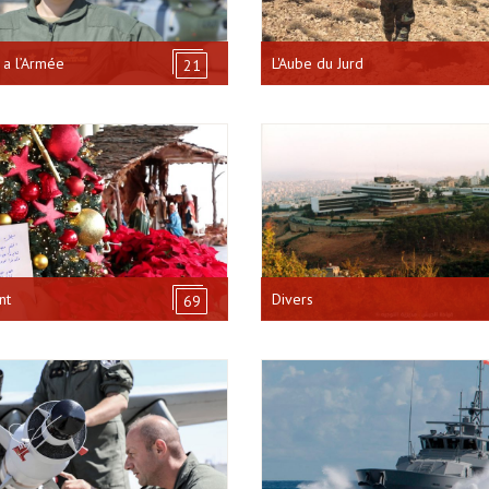
a l’Armée
L'Aube du Jurd
21
nt
Divers
69