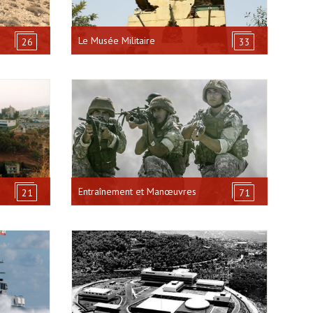
Le Musée Militaire
26
33
Entraînement et Manœuvres
21
71