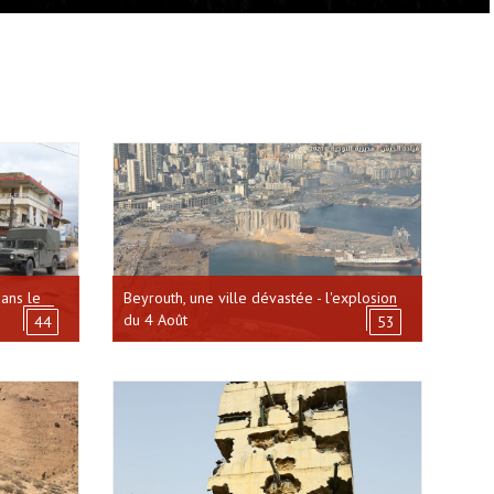
ans le
Beyrouth, une ville dévastée - l'explosion
du 4 Août
44
53