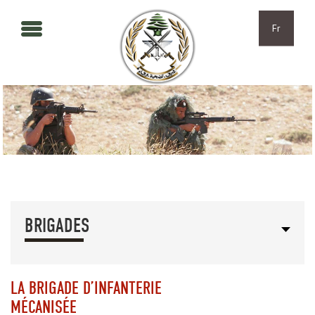
Aller au contenu principal
Skip to navigation
Fr
BRIGADES
LA BRIGADE D’INFANTERIE
MÉCANISÉE