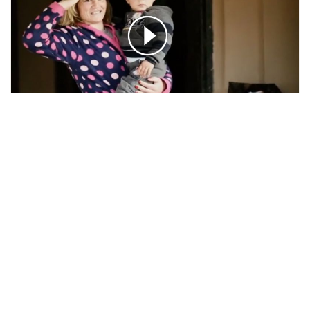
كلنا... تحت سقفك يا وطن 2