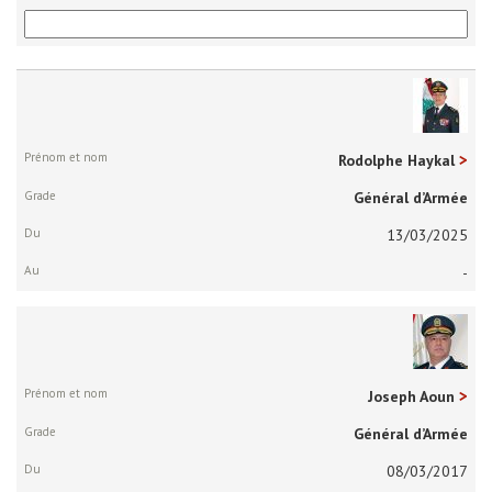
Prénom
et
nom
Rodolphe Haykal
Grade
Général d’Armée
Du
13/03/2025
Au
-
Joseph Aoun
Général d’Armée
08/03/2017