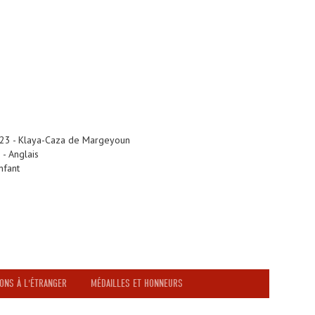
1923 - Klaya-Caza de Margeyoun
 - Anglais
nfant
ONS À L'ÉTRANGER
MÉDAILLES ET HONNEURS