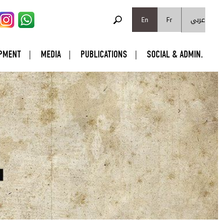
SEARCH FORM
عربي
Search
En
Fr
PMENT
MEDIA
PUBLICATIONS
SOCIAL & ADMIN.