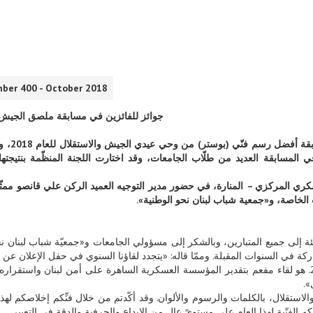
ber 400 - October 2018
جوائز للفائزين في مسابقة ملصق الجيش للعا
برعاية قائد الجيش العماد
ي المسابقة العديد من طلّاب الجامعات، وقد اختارت اللجنة المنظّمة بنتيجتها
كري المركزي – المنارة، في حضور مدير التوجيه العميد الركن علي قانصو ممثّلًا 
الخاصة، و«جمعية شباب لبنان نحو الوطنية».
تهنئة إلى جميع المتبارين، وبالشكر إلى مسؤولي الجامعات و«جمعيّة شباب لبنان ن
كة في السنوات المقبلة. وممّا قاله: «يتجدد لقاؤنا السنوي في حفل الإعلان عن 
أفضل ثلاثة ملصقات من وحيِ عيدي الجيش والاستقلال للعام 2018. هو لقاء مفعم بتقدير المؤسسة العسكرية الساهرة على أمن لبنان وا
».
الاستقلال، بالكلمات والرسوم والألوان. وقد أكّدتم من خلال فنِّكم إخلاصكم له
الفنّية لهذا العام على مستوىً عالٍ من الإبداع والحرفية والدقة في التعبير.