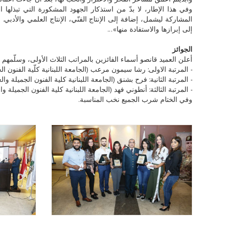
وفي هذا الإطار، لا بدّ من استذكار الجهود المشكورة التي تبذلها
المشاركة ليشمل، إضافة إلى الإنتاج الفنّي، الإنتاج العلمي والأدب
إلى إبرازها والاستفادة منها»...
الجوائز
أعلن العميد قانصو أسماء الفائزين بالمراتب الثلاث الأولى، وسلّمهم ا
- المرتبة الاولى: رشا سيمون مرعب (الجامعة اللبنانية كلّية الفنون الج
- المرتبة الثانية: فرح بشنق (الجامعة اللبنانية كلية الفنون الجميلة والع
- المرتبة الثالثة: أنطوني فهد (الجامعة اللبنانية كلية الفنون الجميلة وال
وفي الختام شرب الجميع نخب المناسبة.