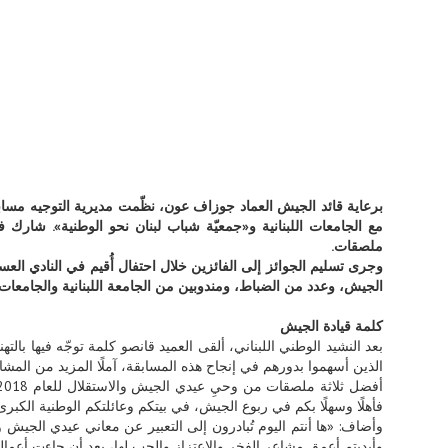
مع الجامعات اللبنانية و«جمعيّة شباب لبنان نحو الوطنية». شارك ف
ملصقات.
وجرى تسليم الجوائز إلى الفائزين خلال احتفال أُقيم في النادي العس
الجيش، وعدد من الضباط، ومندوبين من الجامعة اللبنانية والجامعات 
كلمة قيادة الجيش
بعد النشيد الوطني اللبناني، ألقى العميد قانصو كلمة توجّه فيها بال
الذين أسهموا بدورهم في إنجاح هذه المسابقة، آملًا المزيد من المشار
فأهلًا وسهلًا بكم في ربوع الجيش، في بيتكم وعائلتكم الوطنية الكبرى
وأضاف: «ها أنتم اليوم تُبادرون إلى التعبير عن معاني عيدي الجيش و
وأبديتم أعمق مشاعر الفخر والاعتزاز والحب لها، بعد أن جاءت أعمالكم 