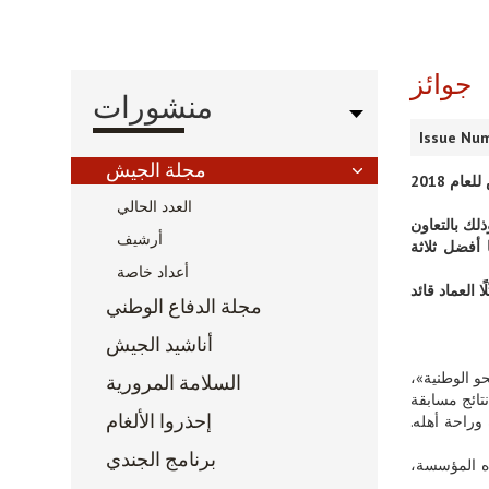
جوائز
منشورات
Issue Num
مجلة الجيش
م 2018
العدد الحالي
 جوزاف عون، نظّمت مديرية التوجيه مسابقة أفضل رسم فنّي (بوستر) من وحي عيدي الجيش والاستقلال للعام 2018، وذلك بالتعاون
أرشيف
 أفضل ثلاثة
أعداد خاصة
العماد قائد
مجلة الدفاع الوطني
أناشيد الجيش
حو الوطنية»،
السلامة المرورية
نتائج مسابقة
إحذروا الألغام
ستقراره وراحة أهله.
برنامج الجندي
ذه المؤسسة،