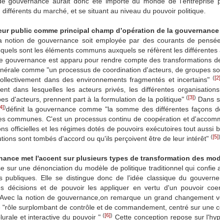
e gouvernance aurait donc été importé du monde de l'entreprise 
, différents du marché, et se situant au niveau du pouvoir politique.
eur public comme principal champ d’opération de la gouvernance 
a notion de gouvernance soit employée par des courants de pensée dif
quels sont les éléments communs auxquels se réfèrent les différentes a
e gouvernance est apparu pour rendre compte des transformations des
érale comme "un processus de coordination d'acteurs, de groupes socia
(
[2
 collectivement dans des environnements fragmentés et incertains"
nt dans lesquelles les acteurs privés, les différentes organisatio
(
[3]
)
pes d'acteurs, prennent part à la formulation de la politique"
Dans so
4]
)
définit la gouvernance comme "la somme des différentes façons dont 
res communes. C'est un processus continu de coopération et d'accommod
tions officielles et les régimes dotés de pouvoirs exécutoires tout auss
(
[5]
itutions sont tombés d'accord ou qu'ils perçoivent être de leur intérêt"
ance met l'accent sur plusieurs types de transformation des moda
se sur une dénonciation du modèle de politique traditionnel qui confie a
es publiques. Elle se distingue donc de l'idée classique du gouver
s décisions et de pouvoir les appliquer en vertu d'un pouvoir coerc
Avec la notion de gouvernance,on remarque un grand changement vers
"rôle surplombant de contrôle et de commandement, centré sur une cons
(
[6]
)
urale et interactive du pouvoir "
Cette conception repose sur l'hyp