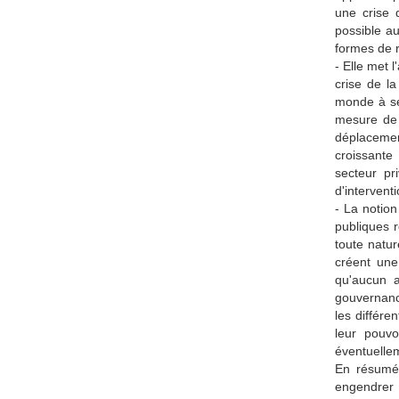
une crise 
possible a
formes de 
- Elle met 
crise de la
monde à se 
mesure de t
déplacement
croissante
secteur pr
d'intervent
- La notion
publiques 
toute natur
créent une
qu'aucun a
gouvernance
les différe
leur pouvo
éventuelle
En résumé,
engendrer 