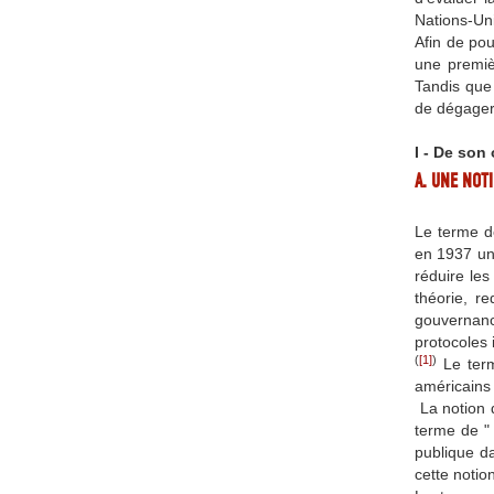
Nations-U
Afin de pou
une premiè
Tandis que
de dégager
I - De son
A. UNE NOT
Le terme d
en 1937 un 
réduire les
théorie, re
gouvernanc
protocoles 
(
[1]
)
Le term
américains
La notion d
terme de " 
publique d
cette notio