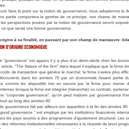
nies.
voir faire le point sur la notion de gouvernance, nous adopterons la 
re partie comportera la genèse de ce principe, son champ de manœuvre
 les perspectives posées par la notion de gouvernance seront expos
 ce que serait une bonne gouvernance.
 origine à sa finalité, en passant par son champ de manœuvre: bi
ION D’ORIGINE ÉCONOMIQUE
e "governance" est apparu il y a plus d'un demi-siècle chez les écon
article, "The Nature of the firm" dans lequel il explique que la firme
 coûts de transaction que génère le marché; la firme s'avère plus eff
découverte dans les années 70 par un économiste faisant partie du cou
e comme les dispositifs mis en oeuvre par la firme pour mener des
internes lorsque la firme est intégrée (hiérarchie) ou contrats, partena
e "corporate governance", qu'on peut traduire par gouvernance d'entre
 tout au long des années 80.
e gouvernance fait par ailleurs son apparition à la fin des années 80 
good governance " est employé par les institutions financières interna
ans les pays soumis à des programmes d'ajustement structurel. Les or
n des réformes institutionnelles nécessaires à la réussite de leurs p