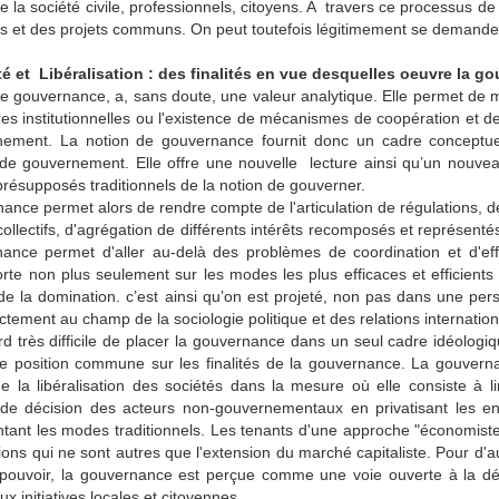
la société civile, professionnels, citoyens. A travers ce processus de 
fs et des projets communs. On peut toutefois légitimement se demander 
ité et Libéralisation : des finalités en vue desquelles oeuvre la g
e gouvernance, a, sans doute, une valeur analytique. Elle permet de m
res institutionnelles ou l'existence de mécanismes de coopération et de
ement. La notion de gouvernance fournit donc un cadre conceptue
de gouvernement. Elle offre une nouvelle lecture ainsi qu’un nouve
présupposés traditionnels de la notion de gouverner.
nce permet alors de rendre compte de l'articulation de régulations, de 
collectifs, d'agrégation de différents intérêts recomposés et représent
ance permet d'aller au-delà des problèmes de coordination et d'effi
orte non plus seulement sur les modes les plus efficaces et efficien
de la domination. c’est ainsi qu’on est projeté, non pas dans une pe
ctement au champ de la sociologie politique et des relations internation
ord très difficile de placer la gouvernance dans un seul cadre idéologi
de position commune sur les finalités de la gouvernance. La gouverna
e la libéralisation des sociétés dans la mesure où elle consiste à l
de décision des acteurs non-gouvernementaux en privatisant les entr
tant les modes traditionnels. Les tenants d'une approche "économist
tions qui ne sont autres que l'extension du marché capitaliste. Pour d
pouvoir, la gouvernance est perçue comme une voie ouverte à la démo
ux initiatives locales et citoyennes.