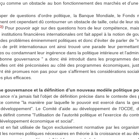
erçu comme un obstacle au bon fonctionnement des marchés et d'une 
uper de questions d'ordre politique, la Banque Mondiale, le Fonds m
nt ont cependant dû contourner un obstacle de taille, celui de leur sta
0]
)
Pour pouvoir agir sur des questions hors de leur compétence, mai
s institutions financières internationales ont fait appel à la notion de 
des problèmes éminemment politiques et donc d'éviter de parler de "ré
 de prêt internationaux ont ainsi trouvé une parade leur permettant
 ou condamnant leur ingérence dans la politique intérieure et l'admin
 bonne gouvernance " a donc été introduit dans les programmes de
nnelles ont été préconisées au côté des programmes économiques, jus
t été promues non pas pour que s'affirment les considérations social
 plus efficaces.
e gouvernance et la définition d’un nouveau modèle politique p
nce n'a jamais fait l'objet de définition précise dans le contexte de
e comme "la manière par laquelle le pouvoir est exercé dans la ges
 développement". Le Comité d'aide au développement de l'OCDE, do
a définit comme "l'utilisation de l'autorité politique et l'exercice du c
développement économique et social".
st en fait utilisée de façon exclusivement normative par les organisme
et les normes politiques nécessaires en théorie à la croissance et a