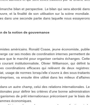
démarche bilan et perspective. Le bilan qui sera abordé dans
, et la finalité de son utilisation sur la scène mondiale.
ées dans une seconde partie dans laquelle nous essayerons
lan de la notion de gouvernance
omistes américains. Ronald Coase, jeune économiste, publie
 émerge car ses modes de coordination internes permettent de
icace que le marché pour organiser certains échanges. Cette
rant institutionnaliste, Olivier Williamson, qui définit la
 coordinations efficaces qui relèvent de deux registres:
riat, usage de normes lorsqu'elle s'ouvre à des sous-traitants
prises, va ensuite être utilisé dans les milieux d'affaires
dans un autre champ, celui des relations internationales. Le
tionales pour définir les critères d'une bonne administration
ganismes de prêt internationaux préconisent par le biais de
rogrammes économiques.