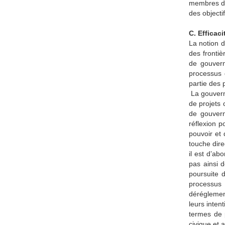
membres de 
des objecti
C. Efficac
La notion d
des frontiè
de gouvern
processus 
partie des 
La gouverna
de projets 
de gouvern
réflexion p
pouvoir et 
touche dire
il est d’ab
pas ainsi 
poursuite d
processus 
déréglemen
leurs inten
termes de 
civique et a