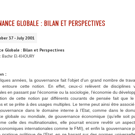
ANCE GLOBALE : BILAN ET PERSPECTIVES
ber 37 - July 2001
e Globale : Bilan et Perspectives
: Bachir El-KHOURY
on :
lques années, la gouvernance fait l'objet d'un grand nombre de trav
 entoure cette notion. En effet, ceux-ci relèvent de disciplines va
ales en passant par l'économie ou la sociologie, l'économie du dévelop
ation de cette notion par différents courants de pensée fait que l
ons et se prête à des usages multiples. Le terme peut ainsi être associ
gouvernance dans le domaine interne à l’Etat, comme dans le domai
e globale ou mondiale, de gouvernance économique (qu’elle soit publ
me celle des multinationales, elle pourrait encore revêtir un aspe
conomiques internationales comme le FMI), et enfin la gouvernance peut
a pratique politique de l’Etat, en se basant sur des normes universel