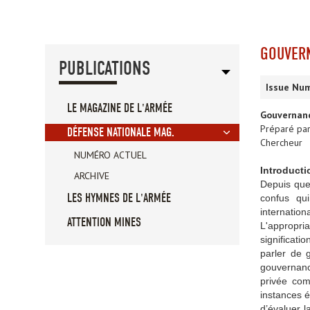
GOUVERN
PUBLICATIONS
Issue Num
LE MAGAZINE DE L'ARMÉE
Gouvernanc
Préparé par
DÉFENSE NATIONALE MAG.
Chercheur
NUMÉRO ACTUEL
Introducti
ARCHIVE
Depuis que
LES HYMNES DE L'ARMÉE
confus qui
internation
ATTENTION MINES
L'appropri
significati
parler de 
gouvernanc
privée com
instances é
d’évaluer l