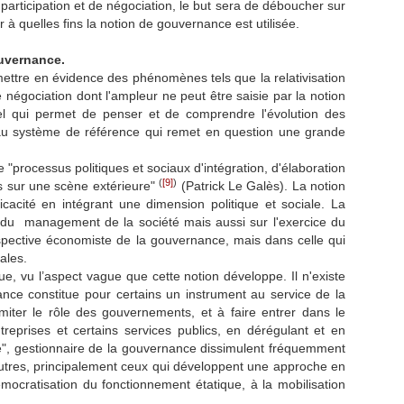
participation et de négociation, le but sera de déboucher sur
à quelles fins la notion de gouvernance est utilisée.
ouvernance.
ettre en évidence des phénomènes tels que la relativisation
 négociation dont l'ampleur ne peut être saisie par la notion
l qui permet de penser et de comprendre l'évolution des
au système de référence qui remet en question une grande
"processus politiques et sociaux d'intégration, d'élaboration
(
[9]
)
és sur une scène extérieure"
(Patrick Le Galès). La notion
cacité en intégrant une dimension politique et sociale. La
ts du management de la société mais aussi sur l'exercice du
rspective économiste de la gouvernance, mais dans celle qui
ales.
que, vu l’aspect vague que cette notion développe. Il n'existe
nce constitue pour certains un instrument au service de la
imiter le rôle des gouvernements, et à faire entrer dans le
eprises et certains services publics, en dérégulant et en
e", gestionnaire de la gouvernance dissimulent fréquemment
'autres, principalement ceux qui développent une approche en
cratisation du fonctionnement étatique, à la mobilisation