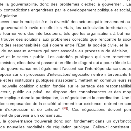
de la gouvernabilité, donc des problèmes d'échec à gouverner . L
ux contradictions engendrées par le développement politique et soci
régulation.
l'accent sur la multiplicité et la diversité des acteurs qui interviennent 
 gouvernabilité invite en effet les Etats, les collectivités territoriale
tourner vers des interlocuteurs, tels que les organisations à but non l
rouver des solutions aux problèmes collectifs que rencontre la sociét
 des responsabilités qui s'opère entre l'Etat, la société civile, et l
 de nouveaux acteurs qui sont associés au processus de décision, e
ivé et le secteur public. Les autorités publiques qui s'en remetten
ionnistes, elles doivent passer à un rôle de d’agent qui a pour rôle de fac
 de gouvernance met également l'accent sur l'interdépendance des pouv
repose sur un processus d'interaction/négociation entre intervenants
e et les institutions publiques s'associent, mettent en commun leurs re
 nouvelle coalition d'action fondée sur le partage des responsabili
cteur, public ou privé, ne dispose des connaissances et des moy
 implique donc la participation, la négociation et la coordination. Une la
ntes composantes de la société affirment leur existence, entrent en c
(
[8]
)
ir d'expression et de critique"
. Ces négociations doivent perm
ment de parvenir à un consensus..
 la gouvernance trouverait donc son fondement dans un dysfonction
de nouvelles modalités de régulation publique. Celles-ci consistent 