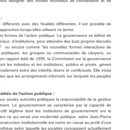
pour désigner des modes nouveaux de coordination et de
:
férents avec des finalités différentes, il est possible de
pproches lorsqu'elles utilisent ce terme.
 formes de l'action publique. La gouvernance se définit de
ux, d'institutions, pour atteindre des buts propres discutés
]
)
ou encore comme "les nouvelles formes interactives de
ns publiques, les groupes ou communautés de citoyens, ou
n rapport daté de 1995, la Commission sur la gouvernance
les individus et les institutions, publics et privés, gèrent
ement entre des intérêts divers et conflictuels. Elle inclut
i bien que les arrangements informels sur lesquels les peuples
)
.
lités de l'action publique :
ux seules autorités politiques la responsabilité de la gestion
nement. Le gouvernement se caractérise par la capacité de
itif légitime dont les institutions de gouvernement ont le
 ce qui serait une modernité politique, selon Jean-Pierre
truction institutionnelle est remis en cause au profit d'une
othèse selon laquelle les sociétés connaissent actuellement