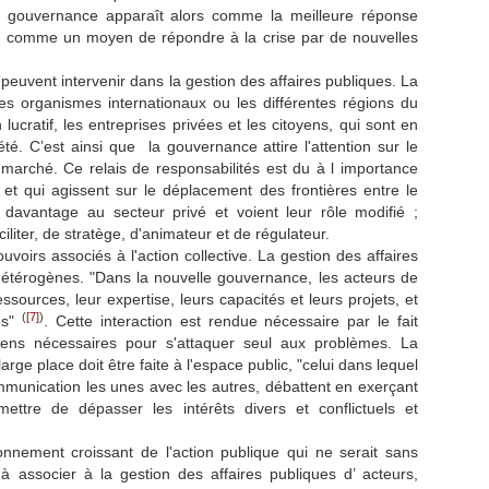
a gouvernance apparaît alors comme la meilleure réponse
al, comme un moyen de répondre à la crise par de nouvelles
ou peuvent intervenir dans la gestion des affaires publiques. La
s, les organismes internationaux ou les différentes régions du
ucratif, les entreprises privées et les citoyens, qui sont en
é. C’est ainsi que la gouvernance attire l'attention sur le
e marché. Ce relais de responsabilités est du à l importance
t qui agissent sur le déplacement des frontières entre le
t davantage au secteur privé et voient leur rôle modifié ;
iliter, de stratège, d'animateur et de régulateur.
oirs associés à l'action collective. La gestion des affaires
 hétérogènes. "Dans la nouvelle gouvernance, les acteurs de
ssources, leur expertise, leurs capacités et leurs projets, et
(
[7]
)
tés"
. Cette interaction est rendue nécessaire par le fait
ens nécessaires pour s'attaquer seul aux problèmes. La
rge place doit être faite à l'espace public, "celui dans lequel
ommunication les unes avec les autres, débattent en exerçant
ettre de dépasser les intérêts divers et conflictuels et
nement croissant de l'action publique qui ne serait sans
à associer à la gestion des affaires publiques d’ acteurs,