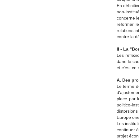
En définitiv
non-instit
concerne l
réformer l
relations i
contre la d
II - La "B
Les réflex
dans le ca
et c’est ce
A. Des pro
Le terme de
d'ajusteme
place par l
politico-in
distorsion
Europe orie
Les institu
continuer à
projet écon