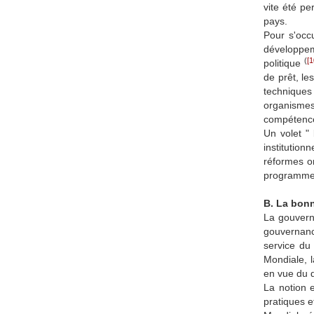
vite été p
pays.
Pour s'occ
développeme
(
[1
politique
de prêt, le
techniques 
organismes
compétences
Un volet "
institutio
réformes on
programmes
B. La bonn
La gouverna
gouvernanc
service du
Mondiale, l
en vue du 
La notion e
pratiques 