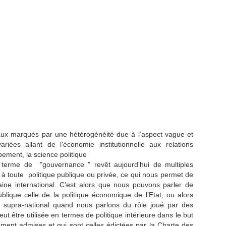
aux marqués par une hétérogénéité due à l’aspect vague et
riées allant de l'économie institutionnelle aux relations
pement, la science politique
e terme de "gouvernance " revêt aujourd'hui de multiples
é à toute politique publique ou privée, ce qui nous permet de
ne international. C’est alors que nous pouvons parler de
ique celle de la politique économique de l’Etat, ou alors
ct supra-national quand nous parlons du rôle joué par des
 être utilisée en termes de politique intérieure dans le but
lement admises et qui sont celles édictées par la Charte des