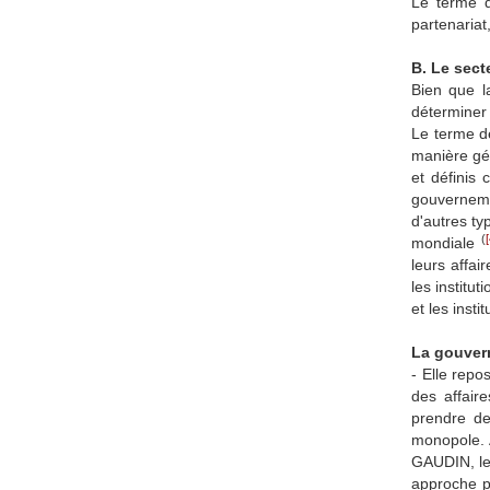
Le terme d
partenariat
B. Le sect
Bien que l
déterminer 
Le terme d
manière gén
et définis
gouverneme
d'autres ty
(
[
mondiale
leurs affai
les institu
et les inst
La gouvern
- Elle repo
des affair
prendre de
monopole. 
GAUDIN, le 
approche pl