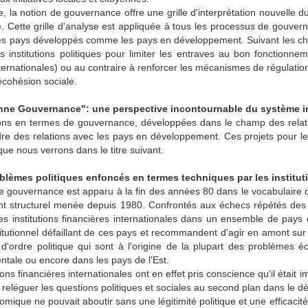
e, la notion de gouvernance offre une grille d'interprétation nouvelle du 
ué. Cette grille d'analyse est appliquée à tous les processus de gou
es pays développés comme les pays en développement. Suivant les choi
es institutions politiques pour limiter les entraves au bon fonctio
nternationales) ou au contraire à renforcer les mécanismes de régulation 
écohésion sociale.
onne Gouvernance": une perspective incontournable du système in
ions en termes de gouvernance, développées dans le champ des relatio
dre des relations avec les pays en développement. Ces projets pour l
 que nous verrons dans le titre suivant.
blèmes politiques enfoncés en termes techniques par les instituti
 gouvernance est apparu à la fin des années 80 dans le vocabulaire de
nt structurel menée depuis 1980. Confrontés aux échecs répétés des
es institutions financières internationales dans un ensemble de pays
stitutionnel défaillant de ces pays et recommandent d'agir en amont s
s d'ordre politique qui sont à l'origine de la plupart des problèmes
ntale ou encore dans les pays de l'Est.
tions financières internationales ont en effet pris conscience qu'il étai
 reléguer les questions politiques et sociales au second plan dans le 
omique ne pouvait aboutir sans une légitimité politique et une efficacité