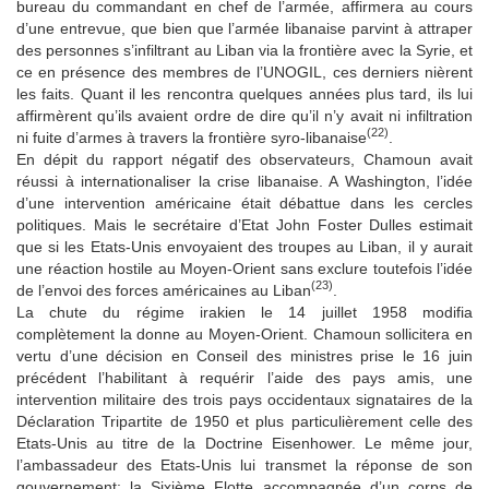
bureau du commandant en chef de l’armée, affirmera au cours
d’une entrevue, que bien que l’armée libanaise parvint à attraper
des personnes s’infiltrant au Liban via la frontière avec la Syrie, et
ce en présence des membres de l’UNOGIL, ces derniers nièrent
les faits. Quant il les rencontra quelques années plus tard, ils lui
affirmèrent qu’ils avaient ordre de dire qu’il n’y avait ni infiltration
(22)
ni fuite d’armes à travers la frontière syro-libanaise
.
En dépit du rapport négatif des observateurs, Chamoun avait
réussi à internationaliser la crise libanaise. A Washington, l’idée
d’une intervention américaine était débattue dans les cercles
politiques. Mais le secrétaire d’Etat John Foster Dulles estimait
que si les Etats-Unis envoyaient des troupes au Liban, il y aurait
une réaction hostile au Moyen-Orient sans exclure toutefois l’idée
(23)
de l’envoi des forces américaines au Liban
.
La chute du régime irakien le 14 juillet 1958 modifia
complètement la donne au Moyen-Orient. Chamoun sollicitera en
vertu d’une décision en Conseil des ministres prise le 16 juin
précédent l’habilitant à requérir l’aide des pays amis, une
intervention militaire des trois pays occidentaux signataires de la
Déclaration Tripartite de 1950 et plus particulièrement celle des
Etats-Unis au titre de la Doctrine Eisenhower. Le même jour,
l’ambassadeur des Etats-Unis lui transmet la réponse de son
gouvernement: la Sixième Flotte accompagnée d’un corps de