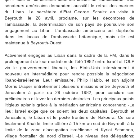
sénateurs américains demandent aussitôt le retrait des marines
du Liban. Le secrétaire d’Etat George Schultz en visite à
Beyrouth, le 28 avril, proclame, sur les décombres de
l’ambassade, la détermination de son pays de poursuivre son
engagement au Liban. L’ambassade américaine est déplacée
dans les locaux de l’ambassade britannique, mais elle est
maintenue à Beyrouth-Ouest.
Activement engagés au Liban dans le cadre de la FM, dans le
prolongement de leur médiation de l’été 1982 entre Israël et l’OLP
via le gouvernement libanais, les Etats-Unis interviennent à
nouveau en intermédiaire pour rendre possible la négociation
libano-israélienne. Leur émissaire, Philip Habib, et son adjoint
Morris Draper entretiennent plusieurs missions entre Beyrouth et
Jérusalem à partir du 29 octobre 1982, pour conclure ces
préliminaires et lever les derniers obstacles. Les principaux points
litigieux aplanis grâce à la médiation américaine concernent: -Le
lieu: Israël exige que ce soient les deux capitales, Beyrouth et
Jérusalem, le Liban et le poste frontière de Nakoura. Ce sera
finalement Khaldé, limite côtière à 15 km au sud de Beyrouth à la
limite de la zone d’occupation israélienne et Kyriat Schmona,
village frontalier du nord d’Israël. -Le niveau des délégations: