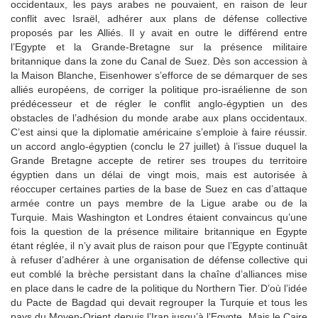
occidentaux, les pays arabes ne pouvaient, en raison de leur
conflit avec Israël, adhérer aux plans de défense collective
proposés par les Alliés. Il y avait en outre le différend entre
l’Egypte et la Grande-Bretagne sur la présence militaire
britannique dans la zone du Canal de Suez. Dès son accession à
la Maison Blanche, Eisenhower s’efforce de se démarquer de ses
alliés européens, de corriger la politique pro-israélienne de son
prédécesseur et de régler le conflit anglo-égyptien un des
obstacles de l’adhésion du monde arabe aux plans occidentaux.
C’est ainsi que la diplomatie américaine s’emploie à faire réussir.
un accord anglo-égyptien (conclu le 27 juillet) à l’issue duquel la
Grande Bretagne accepte de retirer ses troupes du territoire
égyptien dans un délai de vingt mois, mais est autorisée à
réoccuper certaines parties de la base de Suez en cas d’attaque
armée contre un pays membre de la Ligue arabe ou de la
Turquie. Mais Washington et Londres étaient convaincus qu’une
fois la question de la présence militaire britannique en Egypte
étant réglée, il n’y avait plus de raison pour que l’Egypte continuât
à refuser d’adhérer à une organisation de défense collective qui
eut comblé la brèche persistant dans la chaîne d’alliances mise
en place dans le cadre de la politique du Northern Tier. D’où l’idée
du Pacte de Bagdad qui devait regrouper la Turquie et tous les
pays du Moyen-Orient depuis l’Iran jusqu’à l’Egypte. Mais le Caire