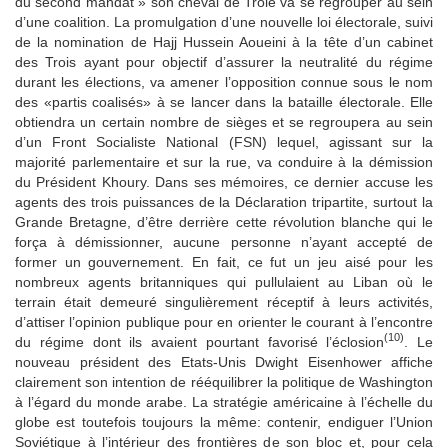
du second mandat » son cheval de Troie va se regrouper au sein
d’une coalition. La promulgation d’une nouvelle loi électorale, suivi
de la nomination de Hajj Hussein Aoueini à la tête d’un cabinet
des Trois ayant pour objectif d’assurer la neutralité du régime
durant les élections, va amener l’opposition connue sous le nom
des «partis coalisés» à se lancer dans la bataille électorale. Elle
obtiendra un certain nombre de sièges et se regroupera au sein
d’un Front Socialiste National (FSN) lequel, agissant sur la
majorité parlementaire et sur la rue, va conduire à la démission
du Président Khoury. Dans ses mémoires, ce dernier accuse les
agents des trois puissances de la Déclaration tripartite, surtout la
Grande Bretagne, d’être derrière cette révolution blanche qui le
força à démissionner, aucune personne n’ayant accepté de
former un gouvernement. En fait, ce fut un jeu aisé pour les
nombreux agents britanniques qui pullulaient au Liban où le
terrain était demeuré singulièrement réceptif à leurs activités,
d’attiser l’opinion publique pour en orienter le courant à l’encontre
(10)
du régime dont ils avaient pourtant favorisé l’éclosion
. Le
nouveau président des Etats-Unis Dwight Eisenhower affiche
clairement son intention de rééquilibrer la politique de Washington
à l’égard du monde arabe. La stratégie américaine à l’échelle du
globe est toutefois toujours la même: contenir, endiguer l’Union
Soviétique à l’intérieur des frontières de son bloc et, pour cela