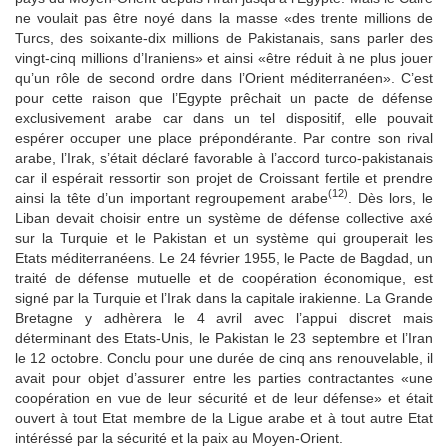
ne voulait pas être noyé dans la masse «des trente millions de
Turcs, des soixante-dix millions de Pakistanais, sans parler des
vingt-cinq millions d’Iraniens» et ainsi «être réduit à ne plus jouer
qu’un rôle de second ordre dans l’Orient méditerranéen». C’est
pour cette raison que l’Egypte prêchait un pacte de défense
exclusivement arabe car dans un tel dispositif, elle pouvait
espérer occuper une place prépondérante. Par contre son rival
arabe, l’Irak, s’était déclaré favorable à l’accord turco-pakistanais
car il espérait ressortir son projet de Croissant fertile et prendre
(12)
ainsi la tête d’un important regroupement arabe
. Dès lors, le
Liban devait choisir entre un système de défense collective axé
sur la Turquie et le Pakistan et un système qui grouperait les
Etats méditerranéens. Le 24 février 1955, le Pacte de Bagdad, un
traité de défense mutuelle et de coopération économique, est
signé par la Turquie et l’Irak dans la capitale irakienne. La Grande
Bretagne y adhèrera le 4 avril avec l’appui discret mais
déterminant des Etats-Unis, le Pakistan le 23 septembre et l’Iran
le 12 octobre. Conclu pour une durée de cinq ans renouvelable, il
avait pour objet d’assurer entre les parties contractantes «une
coopération en vue de leur sécurité et de leur défense» et était
ouvert à tout Etat membre de la Ligue arabe et à tout autre Etat
intéréssé par la sécurité et la paix au Moyen-Orient.