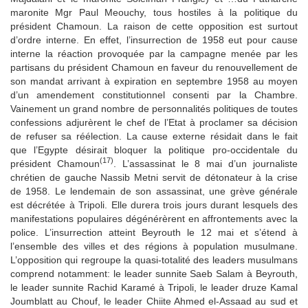
maronite Mgr Paul Meouchy, tous hostiles à la politique du
président Chamoun. La raison de cette opposition est surtout
d’ordre interne. En effet, l’insurrection de 1958 eut pour cause
interne la réaction provoquée par la campagne menée par les
partisans du président Chamoun en faveur du renouvellement de
son mandat arrivant à expiration en septembre 1958 au moyen
d’un amendement constitutionnel consenti par la Chambre.
Vainement un grand nombre de personnalités politiques de toutes
confessions adjurèrent le chef de l’Etat à proclamer sa décision
de refuser sa réélection. La cause externe résidait dans le fait
que l’Egypte désirait bloquer la politique pro-occidentale du
(17)
président Chamoun
. L’assassinat le 8 mai d’un journaliste
chrétien de gauche Nassib Metni servit de détonateur à la crise
de 1958. Le lendemain de son assassinat, une grève générale
est décrétée à Tripoli. Elle durera trois jours durant lesquels des
manifestations populaires dégénérèrent en affrontements avec la
police. L’insurrection atteint Beyrouth le 12 mai et s’étend à
l’ensemble des villes et des régions à population musulmane.
L’opposition qui regroupe la quasi-totalité des leaders musulmans
comprend notamment: le leader sunnite Saeb Salam à Beyrouth,
le leader sunnite Rachid Karamé à Tripoli, le leader druze Kamal
Joumblatt au Chouf, le leader Chiite Ahmed el-Assaad au sud et