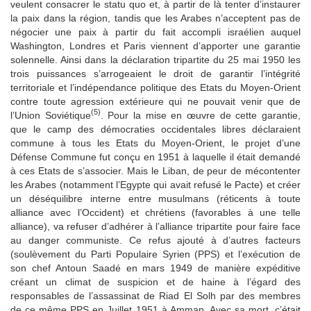
veulent consacrer le statu quo et, à partir de là tenter d’instaurer
la paix dans la région, tandis que les Arabes n’acceptent pas de
négocier une paix à partir du fait accompli israélien auquel
Washington, Londres et Paris viennent d’apporter une garantie
solennelle. Ainsi dans la déclaration tripartite du 25 mai 1950 les
trois puissances s’arrogeaient le droit de garantir l’intégrité
territoriale et l’indépendance politique des Etats du Moyen-Orient
contre toute agression extérieure qui ne pouvait venir que de
(5)
l’Union Soviétique
. Pour la mise en œuvre de cette garantie,
que le camp des démocraties occidentales libres déclaraient
commune à tous les Etats du Moyen-Orient, le projet d’une
Défense Commune fut conçu en 1951 à laquelle il était demandé
à ces Etats de s’associer. Mais le Liban, de peur de mécontenter
les Arabes (notamment l’Egypte qui avait refusé le Pacte) et créer
un déséquilibre interne entre musulmans (réticents à toute
alliance avec l’Occident) et chrétiens (favorables à une telle
alliance), va refuser d’adhérer à l’alliance tripartite pour faire face
au danger communiste. Ce refus ajouté à d’autres facteurs
(soulèvement du Parti Populaire Syrien (PPS) et l’exécution de
son chef Antoun Saadé en mars 1949 de manière expéditive
créant un climat de suspicion et de haine à l’égard des
responsables de l’assassinat de Riad El Solh par des membres
de ce même PPS en Juillet 1951 à Amman. Avec sa mort, c’était