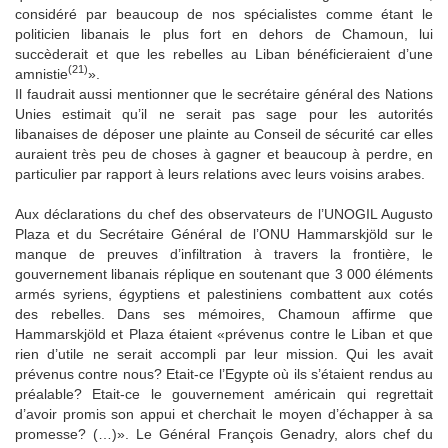
considéré par beaucoup de nos spécialistes comme étant le
politicien libanais le plus fort en dehors de Chamoun, lui
succèderait et que les rebelles au Liban bénéficieraient d’une
(21)
amnistie
».
Il faudrait aussi mentionner que le secrétaire général des Nations
Unies estimait qu’il ne serait pas sage pour les autorités
libanaises de déposer une plainte au Conseil de sécurité car elles
auraient très peu de choses à gagner et beaucoup à perdre, en
particulier par rapport à leurs relations avec leurs voisins arabes.
Aux déclarations du chef des observateurs de l’UNOGIL Augusto
Plaza et du Secrétaire Général de l’ONU Hammarskjöld sur le
manque de preuves d’infiltration à travers la frontière, le
gouvernement libanais réplique en soutenant que 3 000 éléments
armés syriens, égyptiens et palestiniens combattent aux cotés
des rebelles. Dans ses mémoires, Chamoun affirme que
Hammarskjöld et Plaza étaient «prévenus contre le Liban et que
rien d’utile ne serait accompli par leur mission. Qui les avait
prévenus contre nous? Etait-ce l’Egypte où ils s’étaient rendus au
préalable? Etait-ce le gouvernement américain qui regrettait
d’avoir promis son appui et cherchait le moyen d’échapper à sa
promesse? (…)». Le Général François Genadry, alors chef du