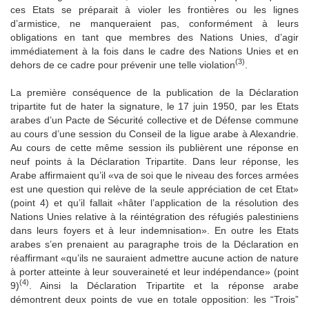
ces Etats se préparait à violer les frontières ou les lignes
d’armistice, ne manqueraient pas, conformément à leurs
obligations en tant que membres des Nations Unies, d’agir
immédiatement à la fois dans le cadre des Nations Unies et en
(3)
dehors de ce cadre pour prévenir une telle violation
.
La première conséquence de la publication de la Déclaration
tripartite fut de hater la signature, le 17 juin 1950, par les Etats
arabes d’un Pacte de Sécurité collective et de Défense commune
au cours d’une session du Conseil de la ligue arabe à Alexandrie.
Au cours de cette même session ils publièrent une réponse en
neuf points à la Déclaration Tripartite. Dans leur réponse, les
Arabe affirmaient qu’il «va de soi que le niveau des forces armées
est une question qui relève de la seule appréciation de cet Etat»
(point 4) et qu’il fallait «hâter l’application de la résolution des
Nations Unies relative à la réintégration des réfugiés palestiniens
dans leurs foyers et à leur indemnisation». En outre les Etats
arabes s’en prenaient au paragraphe trois de la Déclaration en
réaffirmant «qu’ils ne sauraient admettre aucune action de nature
à porter atteinte à leur souveraineté et leur indépendance» (point
(4)
9)
. Ainsi la Déclaration Tripartite et la réponse arabe
démontrent deux points de vue en totale opposition: les “Trois”