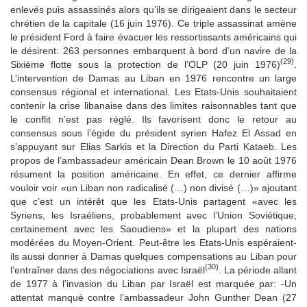
enlevés puis assassinés alors qu’ils se dirigeaient dans le secteur
chrétien de la capitale (16 juin 1976). Ce triple assassinat amène
le président Ford à faire évacuer les ressortissants américains qui
le désirent: 263 personnes embarquent à bord d’un navire de la
(29)
Sixième flotte sous la protection de l’OLP (20 juin 1976)
.
L’intervention de Damas au Liban en 1976 rencontre un large
consensus régional et international. Les Etats-Unis souhaitaient
contenir la crise libanaise dans des limites raisonnables tant que
le conflit n’est pas réglé. Ils favorisent donc le retour au
consensus sous l’égide du président syrien Hafez El Assad en
s’appuyant sur Elias Sarkis et la Direction du Parti Kataeb. Les
propos de l’ambassadeur américain Dean Brown le 10 août 1976
résument la position américaine. En effet, ce dernier affirme
vouloir voir «un Liban non radicalisé (…) non divisé (…)» ajoutant
que c’est un intérêt que les Etats-Unis partagent «avec les
Syriens, les Israéliens, probablement avec l’Union Soviétique,
certainement avec les Saoudiens» et la plupart des nations
modérées du Moyen-Orient. Peut-être les Etats-Unis espéraient-
ils aussi donner à Damas quelques compensations au Liban pour
(30)
l’entraîner dans des négociations avec Israël
. La période allant
de 1977 à l’invasion du Liban par Israël est marquée par: -Un
attentat manqué contre l’ambassadeur John Gunther Dean (27