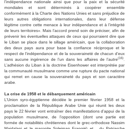
l’indépendance nationale ainsi que pour la paix et la sécurité
mondiales et sont déterminés à coopérer ensemble
conformément à la Charte des Nations Unies et sans préjudice de
leurs autres obligations internationales, dans leur défense
légitime contre cette menace à leur indépendance et à l’intégrité
de leurs territoires». Mais l’accord prend soin de préciser, afin de
prévenir les éventuelles attaques de ceux qui pourraient dire que
le Liban se place dans le sillage américain, que la collaboration
des deux pays aura pour base la confiance réciproque et le
respect de l’indépendance et de la souveraineté de chacun d’eux
(16)
sans aucune ingérence de l’un dans les affaires de l’autre
.
L’adhésion du Liban à la doctrine Eisenhower est interprétée par
la communauté musulmane comme une rupture du pacte national
qui remet en cause la souveraineté du pays et son caractère
arabe.
La crise de 1958 et le débarquement américain
L’Union syro-égyptienne décidée le premier février 1958 et la
proclamation de la République Arabe Unie qui réunit les deux
pays le 22 février vont entraîner des manifestations d’appui de la
population musulmane, de l’opposition (dont une partie est
formée de notabilités chrétiennes dont le grec-orthodoxe Nassim
Majdalani et le maronite Soleiman Frangié) et …du Patriarche