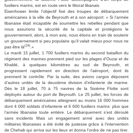
fusiliers marins, est en route vers le littoral libanais.
Eisenhower limite l’objectif fixé des troupes de débarquement
américaines à la ville de Beyrouth et à son aéroport: « Si l’armée
libanaise était incapable de soumettre les rebelles pendant que
nous assurions la sécurité de la capitale et protégions le
gouvernement, alors, à mon avis, nous étions en train de soutenir
un gouvernement si peu populaire qu’il valait mieux pour nous ne
(24)
pas être là
.»
Le mardi 15 juillet, 1 700 fusiliers marins du second bataillon du
régiment des marines prennent pied sur les plages d’Ouzai et de
Khaldé, à quelques kilomètres au sud de Beyrouth, et
progressent rapidement en direction de l’aéroport, dont ils
prennent le contrôle. Par la suite, des avions cargos déposent
d’autres unités de la deuxième division d’infanterie de marine.
Dès le 18 juillet, 70 à 75 navires de la Sixième Flotte sont
déployés autour du port de Beyrouth. Le 25 juillet, les forces de
débarquement américaines atteignent au moins 16 000 hommes
dont 4 000 soldats d’infanterie et 6 600 fusiliers marins: plus que
l’armée libanaise toute entière. Le débarquement s’est déroulé
sans incidents Mais un engagement armé avec des unités
militaires libanaises a été évité de justesse grâce à l’intervention
de Chehab qui arriva sur les lieux et donna l’ordre de ne pas tirer.