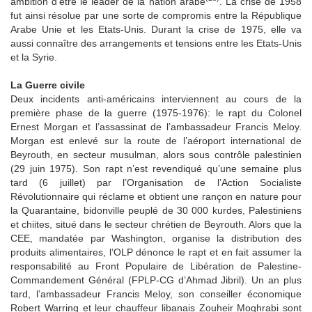
ambition d’être le leader de la nation arabe
. La crise de 1958
fut ainsi résolue par une sorte de compromis entre la République
Arabe Unie et les Etats-Unis. Durant la crise de 1975, elle va
aussi connaître des arrangements et tensions entre les Etats-Unis
et la Syrie.
La Guerre civile
Deux incidents anti-américains interviennent au cours de la
première phase de la guerre (1975-1976): le rapt du Colonel
Ernest Morgan et l’assassinat de l’ambassadeur Francis Meloy.
Morgan est enlevé sur la route de l’aéroport international de
Beyrouth, en secteur musulman, alors sous contrôle palestinien
(29 juin 1975). Son rapt n’est revendiqué qu’une semaine plus
tard (6 juillet) par l’Organisation de l’Action Socialiste
Révolutionnaire qui réclame et obtient une rançon en nature pour
la Quarantaine, bidonville peuplé de 30 000 kurdes, Palestiniens
et chiites, situé dans le secteur chrétien de Beyrouth. Alors que la
CEE, mandatée par Washington, organise la distribution des
produits alimentaires, l’OLP dénonce le rapt et en fait assumer la
responsabilité au Front Populaire de Libération de Palestine-
Commandement Général (FPLP-CG d’Ahmad Jibril). Un an plus
tard, l’ambassadeur Francis Meloy, son conseiller économique
Robert Warring et leur chauffeur libanais Zouheir Moghrabi sont