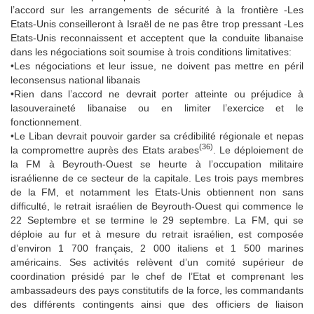
l’accord sur les arrangements de sécurité à la frontière -Les
Etats-Unis conseilleront à Israël de ne pas être trop pressant -Les
Etats-Unis reconnaissent et acceptent que la conduite libanaise
dans les négociations soit soumise à trois conditions limitatives:
•Les négociations et leur issue, ne doivent pas mettre en péril
leconsensus national libanais
•Rien dans l’accord ne devrait porter atteinte ou préjudice à
lasouveraineté libanaise ou en limiter l’exercice et le
fonctionnement.
•Le Liban devrait pouvoir garder sa crédibilité régionale et nepas
(36)
la compromettre auprès des Etats arabes
. Le déploiement de
la FM à Beyrouth-Ouest se heurte à l’occupation militaire
israélienne de ce secteur de la capitale. Les trois pays membres
de la FM, et notamment les Etats-Unis obtiennent non sans
difficulté, le retrait israélien de Beyrouth-Ouest qui commence le
22 Septembre et se termine le 29 septembre. La FM, qui se
déploie au fur et à mesure du retrait israélien, est composée
d’environ 1 700 français, 2 000 italiens et 1 500 marines
américains. Ses activités relèvent d’un comité supérieur de
coordination présidé par le chef de l’Etat et comprenant les
ambassadeurs des pays constitutifs de la force, les commandants
des différents contingents ainsi que des officiers de liaison