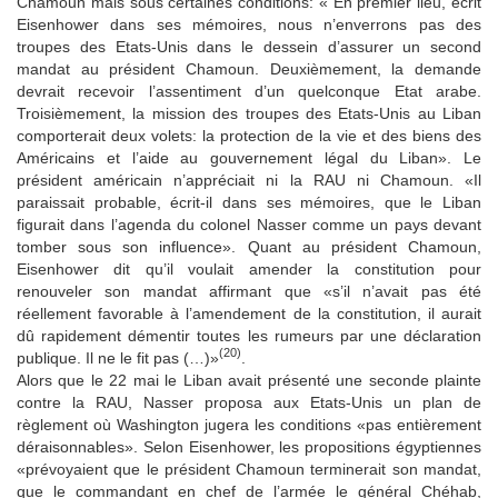
Chamoun mais sous certaines conditions: « En premier lieu, écrit
Eisenhower dans ses mémoires, nous n’enverrons pas des
troupes des Etats-Unis dans le dessein d’assurer un second
mandat au président Chamoun. Deuxièmement, la demande
devrait recevoir l’assentiment d’un quelconque Etat arabe.
Troisièmement, la mission des troupes des Etats-Unis au Liban
comporterait deux volets: la protection de la vie et des biens des
Américains et l’aide au gouvernement légal du Liban». Le
président américain n’appréciait ni la RAU ni Chamoun. «Il
paraissait probable, écrit-il dans ses mémoires, que le Liban
figurait dans l’agenda du colonel Nasser comme un pays devant
tomber sous son influence». Quant au président Chamoun,
Eisenhower dit qu’il voulait amender la constitution pour
renouveler son mandat affirmant que «s’il n’avait pas été
réellement favorable à l’amendement de la constitution, il aurait
dû rapidement démentir toutes les rumeurs par une déclaration
(20)
publique. Il ne le fit pas (…)»
.
Alors que le 22 mai le Liban avait présenté une seconde plainte
contre la RAU, Nasser proposa aux Etats-Unis un plan de
règlement où Washington jugera les conditions «pas entièrement
déraisonnables». Selon Eisenhower, les propositions égyptiennes
«prévoyaient que le président Chamoun terminerait son mandat,
que le commandant en chef de l’armée le général Chéhab,