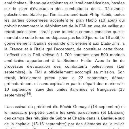
américaines, libano-palestiniennes et israélo­américaines, basées
sur le plan d’évacuation des combattants de la Résistance
palestinienne établie par l’émissaire américain Philip Habib, toutes
les parties concernées acceptent le plan Habib (10 août) qui
prévoit notamment le déploiement de la FMI en vue de veiller au
retrait palestinien. Israël pose toutefois comme condition que le
mandat de cette force ne dépasse pas les 30 jours. Le 18 août, le
gouvernement libanais demande officiellement aux Etats-Unis, à
la France et à l’Italie qui l’acceptent, de constituer cette force.
L’effectif de la FMI s’élève à 1 700 hommes dont 500 marines
américains appartenant à la Sixième Flotte. Avec la fin du
processus d’évacuation des combattants palestiniens (1er
septembre), la FMI a officiellement accompli sa mission. Son
retrait, initialement prévu pour le 22 septembre, débute
prématurément et sans explication par le départ des marines le
10 septembre, suivi des unités italiennes et françaises (13
(34)
septembre)
.
L’assassinat du président élu Béchir Gemayel (14 septembre) et
le massacre perpétré contre les civils palestiniens (et Libanais)
des camps des réfugiés de Sabra et Chatila dans la Banlieue sud
de la capitale (15-16 septembre) par des éléments de la milice