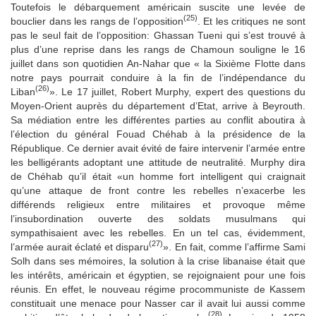
Toutefois le débarquement américain suscite une levée de
(25)
bouclier dans les rangs de l’opposition
. Et les critiques ne sont
pas le seul fait de l’opposition: Ghassan Tueni qui s’est trouvé à
plus d’une reprise dans les rangs de Chamoun souligne le 16
juillet dans son quotidien An-Nahar que « la Sixième Flotte dans
notre pays pourrait conduire à la fin de l’indépendance du
(26)
Liban
». Le 17 juillet, Robert Murphy, expert des questions du
Moyen-Orient auprès du département d’Etat, arrive à Beyrouth.
Sa médiation entre les différentes parties au conflit aboutira à
l’élection du général Fouad Chéhab à la présidence de la
République. Ce dernier avait évité de faire intervenir l’armée entre
les belligérants adoptant une attitude de neutralité. Murphy dira
de Chéhab qu’il était «un homme fort intelligent qui craignait
qu’une attaque de front contre les rebelles n’exacerbe les
différends religieux entre militaires et provoque même
l’insubordination ouverte des soldats musulmans qui
sympathisaient avec les rebelles. En un tel cas, évidemment,
(27)
l’armée aurait éclaté et disparu
». En fait, comme l’affirme Sami
Solh dans ses mémoires, la solution à la crise libanaise était que
les intérêts, américain et égyptien, se rejoignaient pour une fois
réunis. En effet, le nouveau régime procommuniste de Kassem
constituait une menace pour Nasser car il avait lui aussi comme
(28)