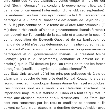
chrétienne des Forces Libanaises venus venger la mort de leur
chef (Béchir Gemayel), va conduire le gouvernement libanais à
demander officiellement l’intervention d’une F.M. (20 septembre).
Le lendemain, les trois pays ayant constitué la F.M.I. acceptent de
participer à la «Force Multinationale deSécurité de Beyrouth» (F.
M. S. B.) plus connue sous le terme de «Force Multinationale» (F.
M.) dont le rôle serait «d’aider le gouvernement libanais à rétablir
son pouvoir sur l’ensemble de la capitale et à assurer la sécurité
de la population de Beyrouth-Ouest et de sa banlieue». Le
mandat de la FM n’est pas déterminé, son maintien ou son retrait
dépendant d’une décision politique commune des gouvernements
participants et du gouvernement libanais. Le président Amine
Gemayel (élu le 21 septembre), demande et obtient (le 19
octobre) que la FM demeure jusqu’au retrait de toutes les forces
(35)
étrangères (israélienne, syrienne et palestinienne)
.
Les Etats-Unis avaient défini les principes politiques vis-à-vis du
Liban par la bouche de leur président Ronald Reagan lors de sa
réunion avec son homologue libanais Amine Gemayel en octobre.
Ces principes sont les suivants: -Les Etats-Unis attachent une
importance majeure à la stabilité du Liban et à tout ce qui met un
terme aux divisions internes et aux dissensions. -Les Etats-Unis
sont très concernés par les retraits israéliens et pensent qu’ils
doivent se faire « par étapes », la dernière devant coïncider avec