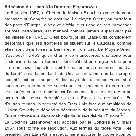
Adhésion du Liban à la Doctrine Eisenhower
Le 5 janvier 1957, le Chef de la Maison Blanche expose dans un
message au Congrès sa doctrine: Le Moyen-Orient, au carrefour
des pays d’Europe, d’Asie et d’Afrique et riche de ses immenses
sources pétrolières, est menacé comme jamais auparavant par
les visées de l’URSS. C’est pourquoi les Etats-Unis considèrent
désormais que ses frontières se situent sur le Caucase, comme
elles sont déjà fixées à Berlin et à Formose. Le Moyen-Orient
n’est pour l’URSS qu’un champ de manœuvres, une zone pour
l’extension de son influence, alors qu’il est une région vitale pour
l’Europe, avec laquelle il doit former un environnement mondial
de liberté sans lequel les Etats-Unis estimeraient que leur propre
sécurité est en danger. Si les pays de la région venaient à
succomber à la menace soviétique non seulement ils perdraient
leur indépendance, mais aussi l’économie des nations d’Europe
occidentale serait étranglée et les Etats-Unis menacés. En
d’autres termes, la sécurité des Etats-Unis face aux ambitions de
l’Union Soviétique dépendra désormais de la sécurité du Moyen-
(14)
Orient comme elle dépendait déjà de la sécurité de l’Europe
.
La Doctrine Eisenhower est adoptée par le Congrès le 9 mars
1957 sous forme de résolution. Aux termes du texte voté : -le
président des Etats-Unis est autorisé à apporter la coopération ou