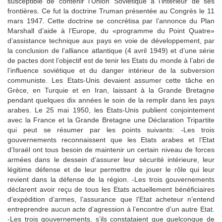
susceptible de contenir l’Union Soviétique à l’intérieur de ses
frontières. Ce fut la doctrine Truman présentée au Congrès le 11
mars 1947. Cette doctrine se concrétisa par l’annonce du Plan
Marshall d’aide à l’Europe, du «programme du Point Quatre»
d’assistance technique aux pays en voie de développement, par
la conclusion de l’alliance atlantique (4 avril 1949) et d’une série
de pactes dont l’objectif est de tenir les Etats du monde à l’abri de
l’influence soviétique et du danger intérieur de la subversion
communiste. Les Etats-Unis devaient assumer cette tâche en
Grèce, en Turquie et en Iran, laissant à la Grande Bretagne
pendant quelques dix années le soin de la remplir dans les pays
arabes. Le 25 mai 1950, les Etats-Unis publient conjointement
avec la France et la Grande Bretagne une Déclaration Tripartite
qui peut se résumer par les points suivants: -Les trois
gouvernements reconnaissent que les Etats arabes et l’Etat
d’Israël ont tous besoin de maintenir un certain niveau de forces
armées dans le dessein d’assurer leur sécurité intérieure, leur
légitime défense et de leur permettre de jouer le rôle qui leur
revient dans la défense de la région. -Les trois gouvernements
déclarent avoir reçu de tous les Etats actuellement bénéficiaires
d’expédition d’armes, l’assurance que l’Etat acheteur n’entend
entreprendre aucun acte d’agression à l’encontre d’un autre Etat.
-Les trois gouvernements, s’ils constataient que quelconque de