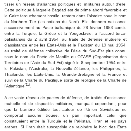
tisser un réseau d’alliances politiques et militaires autour d’elle.
Cette politique à laquelle Bagdad est de prime abord favorable et
le Caire farouchement hostile, restera dans l’histoire soue le nom
du Northern Tier (les nations du Nord). Elle donnera naissance
successivement au Pacte balkanique du 28 février 1953 conclu
entre la Turquie, la Grèce et la Yougoslavie, à l’accord turco-
pakistanais du 2 avril 1954, au traité de défense mutuelle et
d’assistance entre les Etats-Unis et le Pakistan du 19 mai 1954,
au traité de défense collective de l’Asie du Sud-Est plus connu
sous le nom du Pacte de Manille ou OTASE (Organisation des
Territoires de l’Asie du Sud Est) signé le 8 septembre 1954 entre
le Pakistan, l’Australie, la Nouvelle-Zélande, les Philippines, la
Thaïlande, les Etats-Unis, la Grande-Bretagne et la France et
suivi de la Charte du Pacifique sorte de réplique de la Charte de
(11)
l’Atlantique
.
A ce vaste réseau de pactes de défense, de traités d’assistance
mutuelle et de dispositifs militaires, manquait cependant, pour
que la barrière édifiée tout autour de l’Union Soviétique ne
comportât aucune trouée, un pan important, celui que
constituaient entre la Turquie et le Pakistan, l’Iran et les pays
arabes. Si l’Iran était susceptible de rejoindre le bloc des Etats