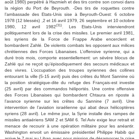
août 1980) perpétré à Hazmieh et des tirs contre son convoi dans
la région du Port de Beyrouth. -Des tirs de roquettes contre
l’ambassade des Etats-Unis sise à Beyrouth-Ouest: 6 octobre
1978 (12 blessés) ,2 et 16 avril 1979, 26 septembre et 10 octobre
(31)
1980, 12 avril 1982
. Les Etats-Unis interviendront
politiquement lors de la crise des missiles. Le premier avril 1981,
les syriens de la Force de Frappe Arabe encerclent et
bombardent Zahlé. De violents combats les opposent aux milices
chrétiennes des Forces Libanaises. L’offensive syrienne, qui a
duré trois mois, comporte essentiellement: un sévère blocus de
Zahlé qui ne reçoit qu’épisodiquement des secours médicaux et
des vivres. L’occupation des troupes syriennes des collines
entourant la ville (5-15 avril) puis des crêtes du Mont Sannine où
la position stratégique-dite du refuge des Français-est investie
(25 avril) par des commandos héliportés. Une contre offensive
des Forces Libanaises qui bombardent Chtaura en riposte à
l’avance syrienne sur les crêtes du Sannine (7 avril). Une
intervention de l’aviation israélienne qui abat deux hélicoptères
syriens (28 avril). Le même jour, la Syrie installe des rampes de
missiles antiaériens SAM 2 et SAM 6. Tel Aviv exige leur retrait et
menace de recourir à une opération militaire pour les anéantir.
Washington envoit un émissaire présidentiel Philippe Habib qui
arrive le 7 mai au Liban avec pour mission de désamorcer la crise