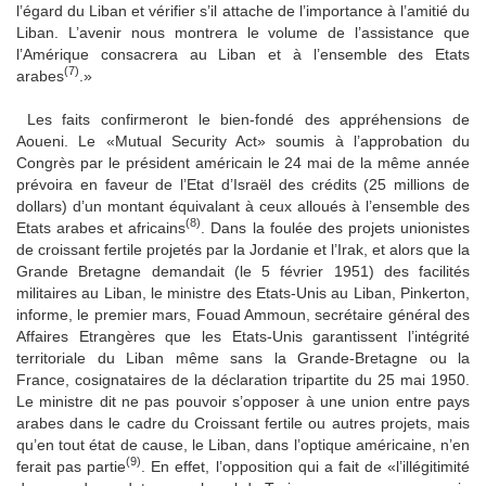
l’égard du Liban et vérifier s’il attache de l’importance à l’amitié du
Liban. L’avenir nous montrera le volume de l’assistance que
l’Amérique consacrera au Liban et à l’ensemble des Etats
(7)
arabes
.»
Les faits confirmeront le bien-fondé des appréhensions de
Aoueni. Le «Mutual Security Act» soumis à l’approbation du
Congrès par le président américain le 24 mai de la même année
prévoira en faveur de l’Etat d’Israël des crédits (25 millions de
dollars) d’un montant équivalant à ceux alloués à l’ensemble des
(8)
Etats arabes et africains
. Dans la foulée des projets unionistes
de croissant fertile projetés par la Jordanie et l’Irak, et alors que la
Grande Bretagne demandait (le 5 février 1951) des facilités
militaires au Liban, le ministre des Etats-Unis au Liban, Pinkerton,
informe, le premier mars, Fouad Ammoun, secrétaire général des
Affaires Etrangères que les Etats-Unis garantissent l’intégrité
territoriale du Liban même sans la Grande-Bretagne ou la
France, co­signataires de la déclaration tripartite du 25 mai 1950.
Le ministre dit ne pas pouvoir s’opposer à une union entre pays
arabes dans le cadre du Croissant fertile ou autres projets, mais
qu’en tout état de cause, le Liban, dans l’optique américaine, n’en
(9)
ferait pas partie
. En effet, l’opposition qui a fait de «l’illégitimité