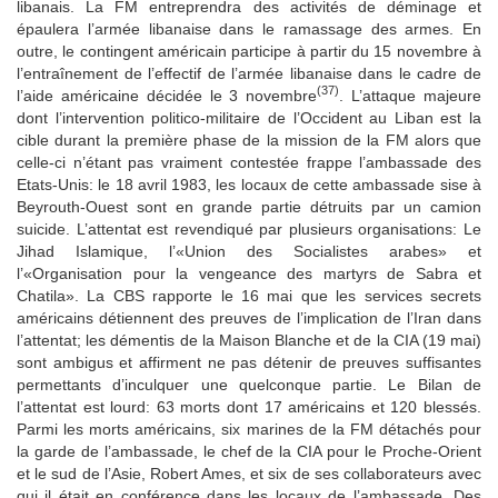
libanais. La FM entreprendra des activités de déminage et
épaulera l’armée libanaise dans le ramassage des armes. En
outre, le contingent américain participe à partir du 15 novembre à
l’entraînement de l’effectif de l’armée libanaise dans le cadre de
(37)
l’aide américaine décidée le 3 novembre
. L’attaque majeure
dont l’intervention politico-militaire de l’Occident au Liban est la
cible durant la première phase de la mission de la FM alors que
celle-ci n’étant pas vraiment contestée frappe l’ambassade des
Etats-Unis: le 18 avril 1983, les locaux de cette ambassade sise à
Beyrouth-Ouest sont en grande partie détruits par un camion
suicide. L’attentat est revendiqué par plusieurs organisations: Le
Jihad Islamique, l’«Union des Socialistes arabes» et
l’«Organisation pour la vengeance des martyrs de Sabra et
Chatila». La CBS rapporte le 16 mai que les services secrets
américains détiennent des preuves de l’implication de l’Iran dans
l’attentat; les démentis de la Maison Blanche et de la CIA (19 mai)
sont ambigus et affirment ne pas détenir de preuves suffisantes
permettants d’inculquer une quelconque partie. Le Bilan de
l’attentat est lourd: 63 morts dont 17 américains et 120 blessés.
Parmi les morts américains, six marines de la FM détachés pour
la garde de l’ambassade, le chef de la CIA pour le Proche-Orient
et le sud de l’Asie, Robert Ames, et six de ses collaborateurs avec
qui il était en conférence dans les locaux de l’ambassade. Des