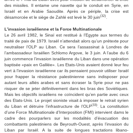
des missiles. Il entame une navette qui le conduit en Syrie, en
Israël et en Arabie Saoudite. Après ce périple, la crise est
(32)
désamorcée et le siège de Zahlé est levé le 30 juin
.
L’invasion israélienne et la Force Multinationale
Le 26 avril 1982, le Sinaï est restitué à l’Egypte aux termes du
traité de paix de 1979. Israël n’attendait alors qu’un prétexte pour
neutraliser l’OLP au Liban. Ce sera l’assassinat à Londres de
l’ambassadeur Israélien Schlomo Argove, le 3 juin. A l’aube du 6
juin commence l’invasion israélienne du Liban dans une opération
baptisée «paix en Galilée». Les Etats-Unis avaient donné leur feu
vert à l’invasion israélienne car ils pensaient pouvoir utiliser Israël
pour frapper la résistance palestinienne sans indisposer pour
autant leurs alliés arabes et sans écraser la Syrie pour ne pas
risquer de se jeter définitivement dans les bras des Soviétiques.
Mais les objectifs israéliens ne coïncident qu’en partie avec ceux
des Etats-Unis. Le projet sioniste visait à imposer le retrait syrien
(33)
du Liban et détruire l’infrastructure de l’OLP
. La constitution
d’une Force Multinationale d’Interposition (FMI) intervient dams le
cadre des pourparlers sur les modalités d’évacuation des
combattants palestiniens de Beyrouth-Ouest, après l’invasion du
Liban par Israël. A la suite de longues tractations libano-