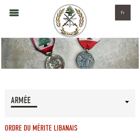
Aller au contenu principal
Skip to navigation
Fr
ARMÉE
ORDRE DU MÉRITE LIBANAIS