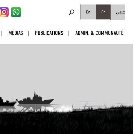
FORMULAIRE DE RECHERCHE
عربي
Rechercher
En
Fr
MÉDIAS
PUBLICATIONS
ADMIN. & COMMUNAUTÉ