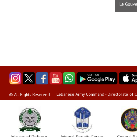
Le Gouve
Lebanese Army Command - Directorate of O
© All Rights Reserved
Ministry of Defense
Internal Security Forces
General Se