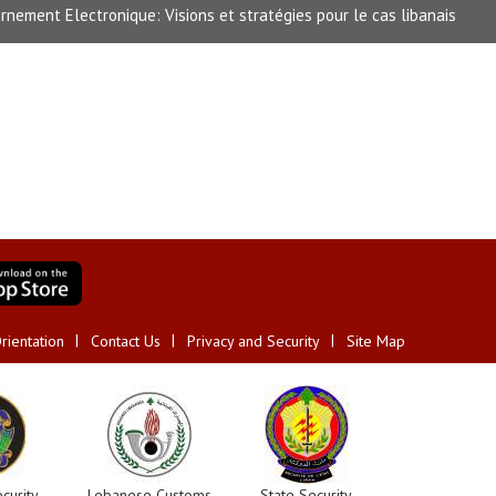
rnement Electronique: Visions et stratégies pour le cas libanais
rientation
Contact Us
Privacy and Security
Site Map
curity
Lebanese Customs
State Security