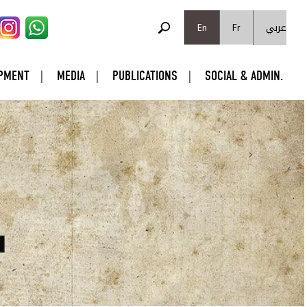
SEARCH FORM
عربي
Search
En
Fr
PMENT
MEDIA
PUBLICATIONS
SOCIAL & ADMIN.