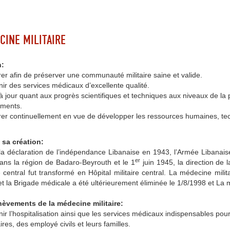
CINE MILITAIRE
n:
er afin de préserver une communauté militaire saine et valide.
ir des services médicaux d’excellente qualité.
à jour quant aux progrès scientifiques et techniques aux niveaux de la
ements.
er continuellement en vue de développer les ressources humaines, tec
 sa création:
 la déclaration de l’indépendance Libanaise en 1943, l’Armée Libanais
er
ans la région de Badaro-Beyrouth et le 1
juin 1945, la direction de 
 central fut transformé en Hôpital militaire central. La médecine milit
t la Brigade médicale a été ultérieurement éliminée le 1/8/1998 et La m
èvements de la médecine militaire:
ir l’hospitalisation ainsi que les services médicaux indispensables pou
aires, des employé civils et leurs familles.