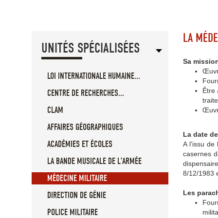
LA MÉDE
UNITÉS SPÉCIALISÉES
Sa missio
Œuvr
LOI INTERNATIONALE HUMAINE...
Fourn
Être 
CENTRE DE RECHERCHES...
trait
CLAM
Œuvr
AFFAIRES GÉOGRAPHIQUES
La date de
ACADÉMIES ET ÉCOLES
A l’issu de
casernes d
LA BANDE MUSICALE DE L’ARMÉE
dispensaire
8/12/1983 e
MÉDECINE MILITAIRE
Les parach
DIRECTION DE GÉNIE
Fourn
POLICE MILITAIRE
milit