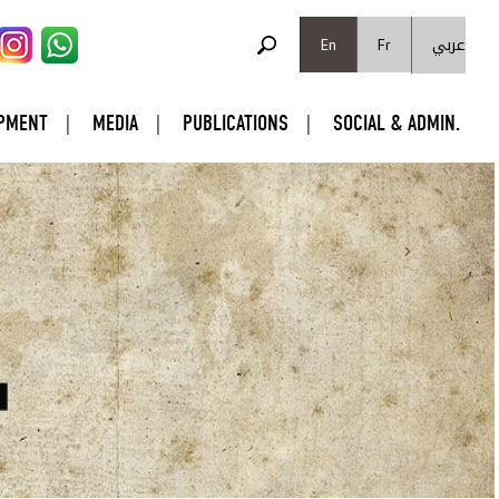
SEARCH FORM
عربي
Search
En
Fr
PMENT
MEDIA
PUBLICATIONS
SOCIAL & ADMIN.