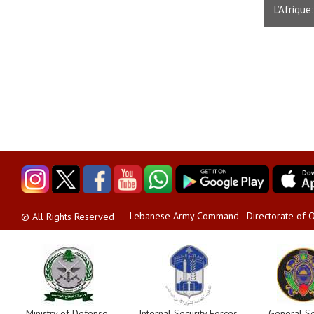
L’Afrique
Lebanese Army Command - Directorate of O
© All Rights Reserved
Ministry of Defense
Internal Security Forces
General Se