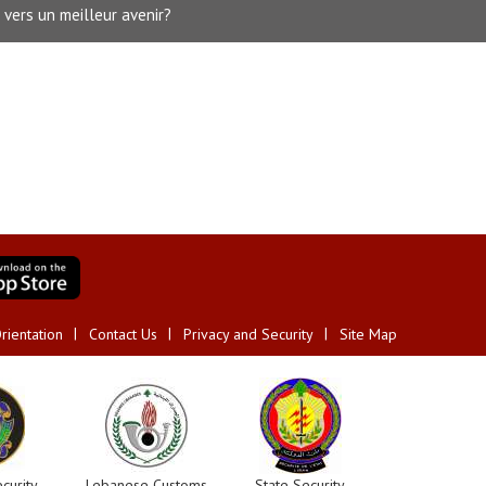
: vers un meilleur avenir?
rientation
Contact Us
Privacy and Security
Site Map
curity
Lebanese Customs
State Security