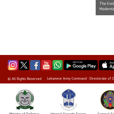
The Evol
Moderniz
Lebanese Army Command - Directorate of O
© All Rights Reserved
Ministry of Defense
Internal Security Forces
General Se