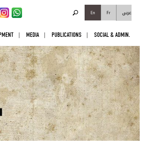
SEARCH FORM
عربي
Search
En
Fr
PMENT
MEDIA
PUBLICATIONS
SOCIAL & ADMIN.