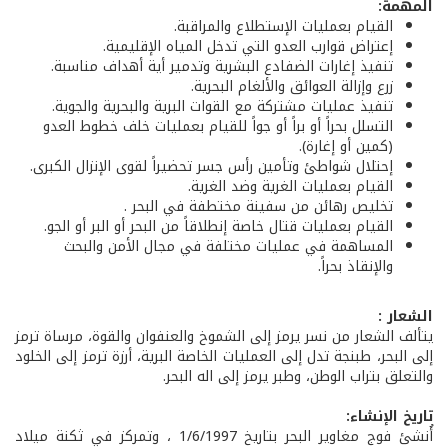
المهمة:
القيام بعمليات الإستطلاع والمراقبة.
إعتراض قوارب العدو التي تدخل المياه الإقليمية.
تنفيذ إغارات الضفادع البشرية وتدمير أية أهداف مناسبة.
زرع وإزالة العوائق والألغام البحرية.
تنفيذ عمليات مشتركة مع القوات البرية والبحرية والجوية.
التسلل بحراً أو براً أو جواً للقيام بعمليات خلف خطوط العدو
(كمين أو إغارة).
إحتلال شواطئ وتأمين رأس جسر تحضيراً لقوى الإنزال الكبرى.
القيام بعمليات الغرية وضد الغرية.
تخليص رهائن من سفينة مختطفة في البحر .
القيام بعمليات قتال خاصة إنطلاقاً من البحر أو البر أو الجو.
المساهمة في عمليات مختلفة في مجال الأمن والبحث
والإنقاذ بحراً.
الشعار :
يتألف الشعار من نسر يرمز إلى الشموخ والعنفوان والقوة، مرساة ترمز
إلى البحر، طبنجة تدل إلى العمليات الخاصة البرية، أرزة ترمز إلى الخلود
والتعلق بتراب الوطن، وطبر يرمز إلى اله البحر.
تاريخ الإنشاء:
أُنشئ فوج مغاوير البحر بتاريخ 1/6/1997 ، وتمركز في ثكنة ميلاد