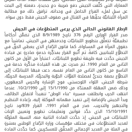
المعارك التي كلَّفت الجيش دفع ضريبة دمٍ جديدةٍ، دفعته إلى البحث
عن سبلٍ لملء الفراغ الحاصل في وحداته، ترافق ذلك مع مطالبة
المرأة اللبنانيَّة بحقِّها في القتال في صفوف الجيش فقط دون سواه.
الإطار القانوني الحالي الذي يرعى المتطوِّعات في الجيش
صدر القرار الوزاري الرقم 376 تاريخ 8/9/1989 الذي تضمَّن أحكاماً
تطبيقيَّةً تتعلَّق بتطويع اللبنانيّات وخدمتهن في الجيش، تماشياً مع
حقوق المرأة في المساواة، كما قانون الدِّفاع الذي يعطي الحقَّ في
التطوُّع للبنانيين كافةً. ثم أُتُبع القرار بمذكِّرة خدمةٍ صادرةٍ عن قيادة
الجيش حدَّدت فيه طريقة تطويع اللبنانيّات، اعتباراً من الأول من كانون
الثاني من العام 1990. ثم صدرت عن هذه القيادة مذكَّرة خدمة في
التاسع من كانون الثاني من العام نفسه، دعت فيها اللبنانيّات إلى
التطوُّع بصفة جنديٍّ لمصلحة القوَّات الجوّية والبحريَّة، المدرسة الحربيَّة،
شرطة الجيش، اللواء اللوجستي، فوج الإشارة والحرس الجمهوري،
وذلك ضمن المهلة الممتدّة من 15/1/1990 إلى 10/2/1990. عندما
انتهت الحرب وانطلقت مسيرة "بناء الوطن" تنفيذاً لاتفاق الطائف،
وبدأ الجيش بالإضافة إلى تنفيذ مهماته الموكلة إليه، بإعادة التنظيم
والتجهيز والتدريب، صدر في العام 1991، القرار 839/ود تاريخ
15/10/1991 الذي حدَّد قوانين وتعليمات تطويع وتعيين الإناث
اللبنانيّات في الجيش، إذ حدَّدت المادة الثانية منه، النسبة المئويَّة
لعديد المتطوِّعات في مختلف مؤسّسات وزارة الدِّفاع الوطني بعشرةٍ
في المئة من العديد الإجمالي المحقَّق للعسكريين. كما حدَّدت المادة