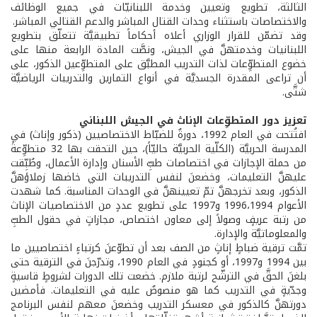
الثالثة، تطويع وتعيين وخدمة اللبنانيّات في جميع الوظائف
والاختصاصات باستثناء وحدات القتال المباشر والدعم القتالي المباشر.
وقد تضمّن للقرار الوزاري أعلاه أحكاماً تطبيقيَّة تتعلّق بتطويع
اللبنانيات وخدمتهنَّ في الجيش، ونصَّت المادة الرابعة منها على
خضوع المتطوِّعات لذات التدريب المطبَّق على المتطوِّعين الذكور، على
أن تراعى المقدرة الجسديَّة في أنواع التمارين والتدريبات الرياضيَّة
شتَّى.
تعزيز دور المتطوِّعات الإناث في الجيش اللبناني
افتُتحت في العام 1992، دورةٌ للضبّاط الاختصاصيين (ذكور وإناث) في
المدرسة الحربيَّة (الكلّية الحربيَّة حاليّاً)، حين التحقت بها 32 متطوِّعةً
من حملة الإجازات في اختصاصات طبِّ الأسنان وإدارة الأعمال، وطُبِّقت
عليهنَّ التعليمات، وخضعنَ لنفس التدريبات التي خاضها زملاؤهنَّ
الذكور، وبعد تخرجهنَّ تمّ تعيينهنَّ في الوحدات المناسبة. كما شهدت
الأعوام 1996،1994 و1997 على تطويع عددٍ من الاختصاصيات الإناث
من رتبة عريفٍ وصولاً إلى معاون اختصاص، مجازاتٍ في حقول الطبِّ
والمعلوماتيَّة والإدارة.
تمَّت ترقية ضباطٍ إناثٍ من الصف بعد أن تطوّعنَ كرتباءٍ اختصاصيين ما
بين 1994 و1997، أو كجنودٍ في العام 1990، وتدرّجنَ في الترقية حتى
بلغنَ الحقَّ في الترشّح لرتبة ملازم. خضعت تلك الدورات لشروطٍ قاسيةٍ
وجدّيةٍ في التدريب كما هو منصوصٌ عليه في التعليمات. فأمضين
دورتهنَّ كالذكور في معسكر التدريب وخضعنَ معهم لنفس البرنامج