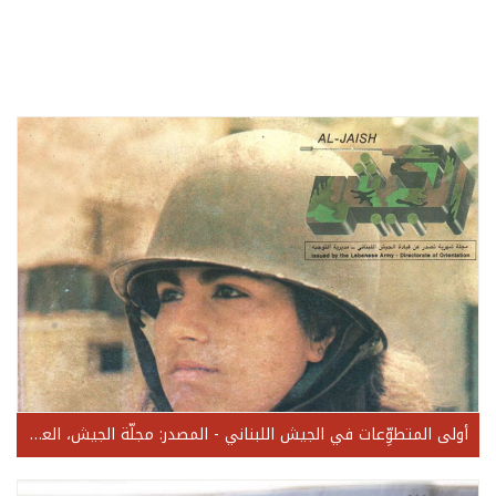
أولى المتطوِّعات في الجيش اللبناني - المصدر: مجلّة الجيش، العدد 68، تمّوز 1990.