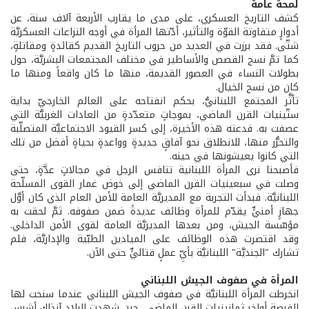
لمحة عامة
كشف التاريخ العسكري، على مدى ما يقارب الأربعة آلاف سنة، عن
أدوارٍ متفاوتة القوّة والتأثير، ‌أدّتها المرأة في أوجه النزاعات العسكريَّة
شتّى. فقد برزت في العديد من حروب التاريخ القديم كقائدةٍ ومقاتلةٍ،
كما تمَّ نسج القصص والأساطير في مختلف المجتمعات البشريَّة، حول
بطولات النساء في العصور القديمة، منها ما كان واقعاً ومنها ما
كان من نسج الخيال.
تأثَّر المجتمع اللبنانيُّ، بحكم انفتاحه على العالم الخارجيِّ بداية
ستّينيات القرن الماضي، بموجاتٍ متعدّدةٍ من العادات الغربيَّة التي
عصفت به. فدعته هذه الأخيرة، إلى كسر القيود الاجتماعيَّة المتصلّبة
والتحرُّر منها، للانطلاق نحو آفاقٍ جديدةٍ وواعدةٍ بحياةٍ أفضل من تلك
التي كانوا يعيشونها في حينه.
فأصبحنا نرى المرأة اللبنانية تنافس الرجل في مجالاتٍ عدَّةٍ، حتى
وصلت في سبعينيات القرن الماضي إلى خوض غمار القوى المسلّحة
اللبنانيَّة. فبدأت التجربة مع المديريَّة العامة للأمن العام الذي كان أوَّل
جهازٍ أمنيٍّ يقدّم للمرأة وظائف عديدةً ضمن صفوفه. ثمَّ لحقت به
مؤسّسة الجيش، ومن بعدها المديريَّة العامة لقوى الأمن الداخلي.
وقد اقتصرت هذه الوظائف على الميادين الطبّية والإداريَّة، فلم
تشارك "الجنديَّة" اللبنانيَّة بأيِّ عملٍ قتاليٍّ حتى الآن.
المرأة في صفوف الجيش اللبناني
انخرطت المرأة اللبنانيَّة في صفوف الجيش اللبناني عندما سنحت لها
الفرصة أواخر ثمانينيات القرن الماضي، حين شهدت البلاد آنذاك أشرس