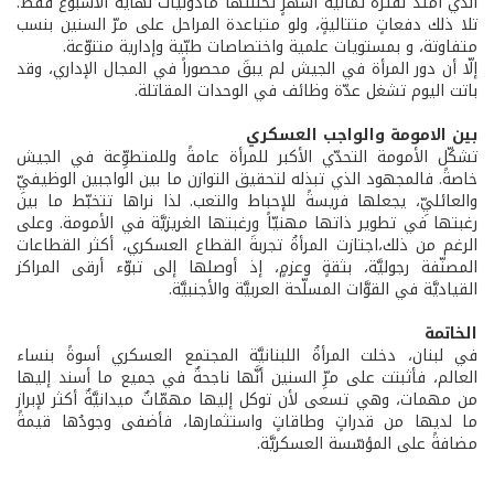
الذي امتدَّ لفترة ثمانية أشهرٍ تخلّلتها مأذونيات نهاية الأسبوع فقط.
تلا ذلك دفعاتٍ متتاليةٍ، ولو متباعدة المراحل على مرّ السنين بنسب
متفاوتة، و بمستويات علمية واختصاصات طبّية وإدارية متنوّعة.
إلّا أن دور المرأة في الجيش لم يبقَ محصوراً في المجال الإداري، وقد
باتت اليوم تشغل عدّة وظائف في الوحدات المقاتلة.
بين الامومة والواجب العسكري
تشكّل الأمومة التحدّي الأكبر للمرأة عامةً وللمتطوِّعة في الجيش
خاصةً. فالمجهود الذي تبذله لتحقيق التوازن ما بين الواجبين الوظيفيِّ
والعائليِّ، يجعلها فريسةً للإحباط والتعب. لذا نراها تتخبّط ما بين
رغبتها في تطوير ذاتها مهنيّاً ورغبتها الغريزيَّة في الأمومة. وعلى
الرغم من ذلك،اجتازت المرأةُ تجربةَ القطاع العسكري، أكثر القطاعات
المصنّفة رجوليَّة، بثقةٍ وعزمٍ، إذ أوصلها إلى تبوّء أرقى المراكز
القياديَّة في القوَّات المسلّحة العربيَّة والأجنبيَّة.
الخاتمة
في لبنان، دخلت المرأةُ اللبنانيَّة المجتمع العسكري أسوةً بنساء
العالم، فأثبتت على مرِّ السنين أنَّها ناجحةٌ في جميع ما أسند إليها
من مهمات، وهي تسعى لأن توكل إليها مهمّاتٌ ميدانيَّةٌ أكثر لإبراز
ما لديها من قدراتٍ وطاقاتٍ واستثمارها، فأضفى وجودُها قيمةً
مضافةً على المؤسّسة العسكريَّة.