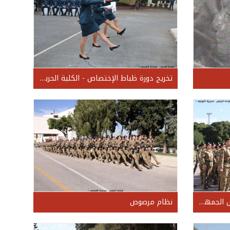
تخريج دورة ظباط الإختصاص - الكلية الحربية - العام 2017
تخريج دورة جنود إناث - لواء الحرس الجمهوري - العام 2018
نظام مرصوص