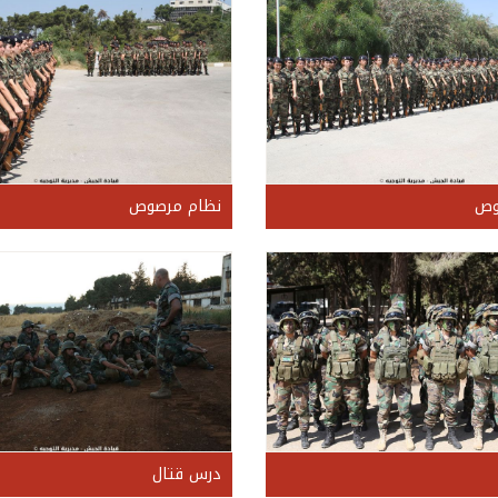
وص
نظام مرصوص
درس قتال