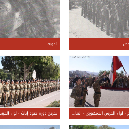
وص
تمويه
أداء القسم - لواء الحرس الجمهوري - العام 2018