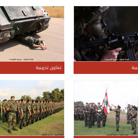
بية
تمارين تدريبية