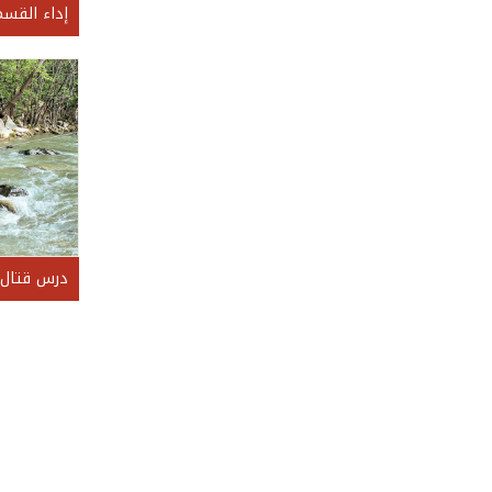
إداء القسم
درس قتال