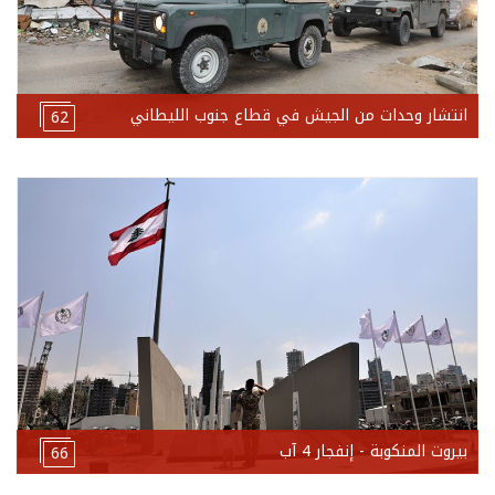
انتشار وحدات من الجيش في قطاع جنوب الليطاني
62
بيروت المنكوبة - إنفجار 4 آب
66