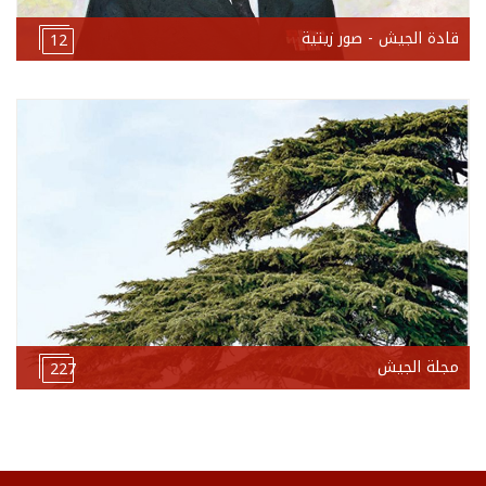
قادة الجيش - صور زيتية
12
مجلة الجيش
227