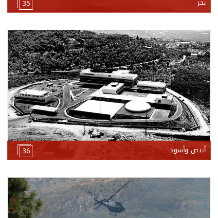
بحر
35
أبيض وأسود
36