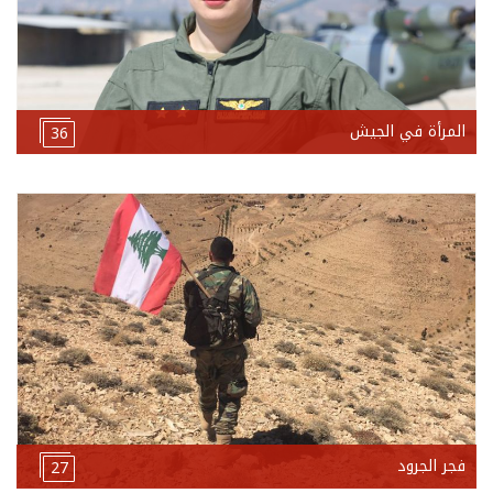
المرأة في الجيش
36
فجر الجرود
27