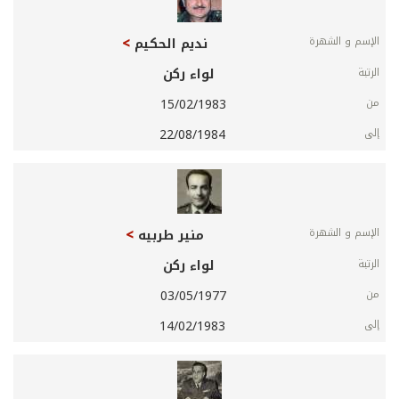
نديم الحكيم
لواء ركن
15/02/1983
22/08/1984
منير طربيه
لواء ركن
03/05/1977
14/02/1983