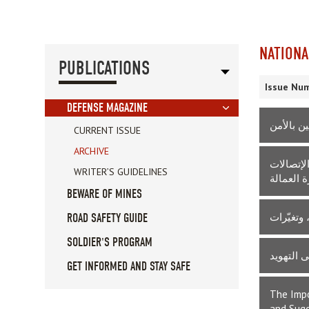
NATIONA
PUBLICATIONS
Issue Num
DEFENSE MAGAZINE
ن بالأمن
CURRENT ISSUE
ARCHIVE
لإتصالات
WRITER’S GUIDELINES
 العمالة
BEWARE OF MINES
ROAD SAFETY GUIDE
SOLDIER'S PROGRAM
 التهويد
GET INFORMED AND STAY SAFE
The Impo
and Sug