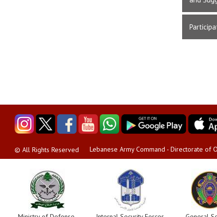
Participa
Lebanese Army Command - Directorate of O
© All Rights Reserved
Ministry of Defense
Internal Security Forces
General Se