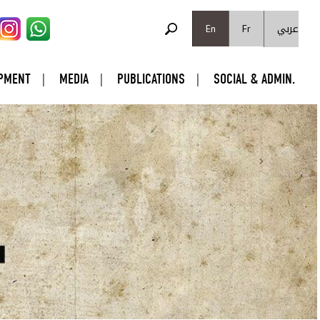
SEARCH FORM
عربي
Search
En
Fr
PMENT
MEDIA
PUBLICATIONS
SOCIAL & ADMIN.