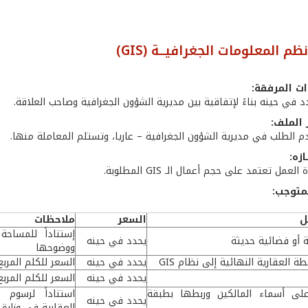
نظم المعلومات الجغرافيــة (GIS)
ت المرفقة:
د في حينه بناءً لإتفاقية بين مديرية الشؤون الجغرافية وصاحب العلاقة.
 الملف:
م الطلب في مديرية الشؤون الجغرافية – عاريا، وتستلم المعاملة منها.
ازه:
العمل تعتمد على حجم أعمال الـ GIS المطلوبة.
متوجب:
ل
السعر
ملاحظات
إستناداً للمساحة
 أو فضائية حديثة
يحدد في حينه
ووضوحها
ة العقارية النهائية إلى نظام GIS
يحدد في حينه
السعر للكلم المربع
يحدد في حينه
السعر للكلم المربع
لى أسماء المالكين وربطها بطبقة
استناداً لرسوم 
يحدد في حينه
العقارية في وزارة ا