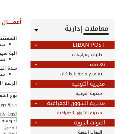
أعمــــال 
معاملات إدارية
المستندا
LIBAN POST
تحد
آلية سير
طلبات ومراجعات
يقد
تعاميم
مــدة إنجــ
تعاميم خاصة بالطائرات
مدة 
مديرية التوجيه
الرسم ال
مديرية التوجيه
نوع العم
مديرية الشوؤن الجغرافية
صورة جوية
مديرية الشوؤن الجغرافية
تحويل خريط
أو رقمية
القوات الجوية
الحصول ع
القوات الجوية
العقارات