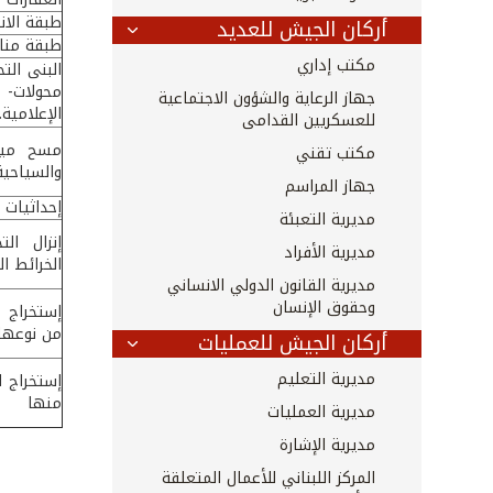
طبقة الانه
أركان الجيش للعديد
طبقة مناس
مكتب إداري
البنى الت
محولات-
جهاز الرعاية والشؤون الاجتماعية
الإعلامية..
للعسكريين القدامى
مسح ميدا
مكتب تقني
والسياحية.
جهاز المراسم
إحداثيات 
مديرية التعبئة
إنزال ال
مديرية الأفراد
الخرائط ال
مديرية القانون الدولي الانساني
وحقوق الإنسان
إستخراج 
من نوعها
أركان الجيش للعمليات
مديرية التعليم
إستخراج ا
منها
مديرية العمليات
مديرية الإشارة
المركز اللبناني للأعمال المتعلقة