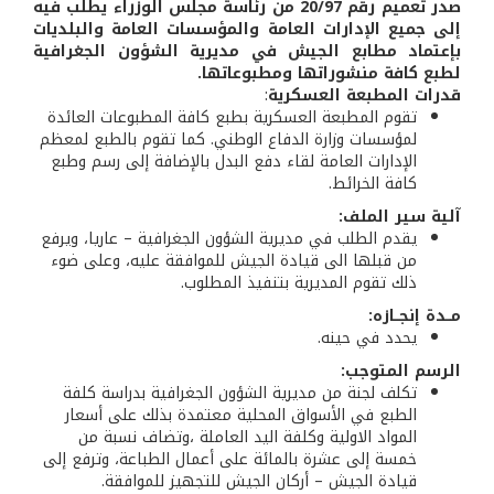
صدر تعميم رقم 20/97 من رئاسة مجلس الوزراء يطلب فيه
إلى جميع الإدارات العامة والمؤسسات العامة والبلديات
بإعتماد مطابع الجيش في مديرية الشؤون الجغرافية
لطبع كافة منشوراتها ومطبوعاتها.
قدرات المطبعة العسكرية
:
تقوم المطبعة العسكرية بطبع كافة المطبوعات العائدة
لمؤسسات وزارة الدفاع الوطني. كما تقوم بالطبع لمعظم
الإدارات العامة لقاء دفع البدل بالإضافة إلى رسم وطبع
كافة الخرائط.
آلية سير الملف:
يقدم الطلب في مديرية الشؤون الجغرافية – عاريا، ويرفع
من قبلها الى قيادة الجيش للموافقة عليه، وعلى ضوء
ذلك تقوم المديرية بتنفيذ المطلوب.
مــدة إنجــازه:
يحدد في حينه.
الرسم المتوجب:
تكلف لجنة من مديرية الشؤون الجغرافية بدراسة كلفة
الطبع في الأسواق المحلية معتمدة بذلك على أسعار
المواد الاولية وكلفة اليد العاملة ،وتضاف نسبة من
خمسة إلى عشرة بالمائة على أعمال الطباعة، وترفع إلى
قيادة الجيش – أركان الجيش للتجهيز للموافقة.