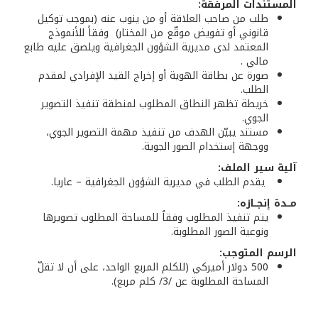
المستندات المرفقة:
طلب من صاحب العلاقة أو من ينوب عنه (بموجب توكيل
قانوني أو تفويض موقّع من المختار) وفقاً للأنموذج
المعتمد لدى مديرية الشؤون الجغرافية ويلصق عليه طابع
مالي .
صورة عن بطاقة الهوية أو إخراج القيد الإفرادي لمقدم
الطلب.
خريطة تظهر النطاق المطلوب لمنطقة تنفيذ التصوير
الجوي.
مستند يبيّن الهدف من تنفيذ مهمة التصوير الجوي،
ووجهة إستخدام الصور الجوية.
آلية سير الملف:
يقدم الطلب في مديرية الشؤون الجغرافية – عاريا.
مــدة إنجــازه:
يتم تنفيذ المطلوب وفقاُ للمساحة المطلوب تصويرها
ونوعية الصور المطلوبة.
الرسم المتوجب:
500 دولار أميركي (للكلم المربع الواحد، على أن لا تقلّ
المساحة المطلوبة عن /3/ كلم مربع).