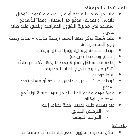
المستندات المرفقة:
طلب من صاحب العلاقة أو من ينوب عنه (بموجب توكيل
قانوني أو تفويض موقّع من المختار) وفقا ً للأنموذج
المعتمد لدى مديرية الشؤون الجغرافية ويلصق عليه طابع
مالي .
طلب شقلة يذكر فيها السبب (رخصة جديدة – تجديد رخصة
ونوع المستخرجات).
خريطة مساحة إجمالية وإفرادية (إن وجدت). ‌
إرتفاق وتخطيط (خريطة) ‌
إفادة عقارية لكل عقار لا يعود تاريخها لأكثر من ثلاثة
أشهر من تاريخ تقديم الطلب للمديرية. ‌
نقاط جودزية ‌
خريطة إحداثيات من مهندس مساحة أو مساح تحدد
الموقع. ‌
صورة هوية مقدم الطلب أو من ينوب عنه قانونياً مع
نسخة عن الوكالة.
عند تقديم طلب تجديد رخصة يضاف إليه:
الترخيص السابق
الخرائط المرفقة
ملاحظة:
يمكن لمديرية الشؤون الجغرافية طلب أية مستندات