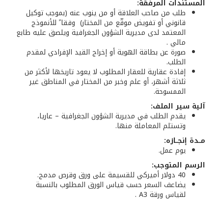
المستندات المرفقة:
طلب من صاحب العلاقة أو من ينوب عنه (بموجب توكيل
قانوني أو تفويض موقّع من المختار) وفقا ً للأنموذج
المعتمد لدى مديرية الشؤون الجغرافية ويلصق عليه طابع
مالي .
صورة عن بطاقة الهوية أو إخراج القيد الإفرادي لمقدم
الطلب.
إفادة عقارية للعقار المطلوب لا يعود تاريخها لأكثر من
ثلاثة أشهر، أو علم وخبر من المختار في المناطق غير
الممسوحة.
آلية سير الملف:
يقدم الطلب في مديرية الشؤون الجغرافية – عاريا،
وتستلم المعاملة منها.
مــدة إنجــازه:
يوم عمل.
الرسم المتوجب:
40 دولار أميركي للقسيمة على ورق وقرص مدمج.
يضاعف السعر حسب قياس الورق المطلوب بالنسبة
لقياس ورقة A3 .