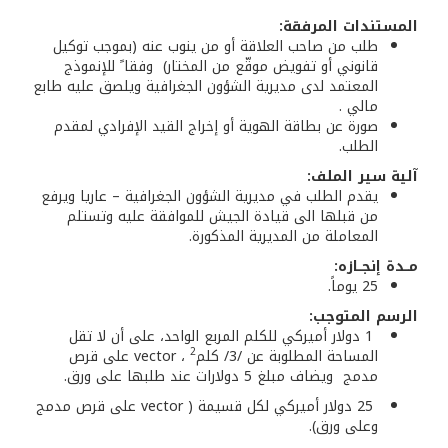
المستندات المرفقة:
طلب من صاحب العلاقة أو من ينوب عنه (بموجب توكيل
قانوني أو تفويض موقّع من المختار) وفقا ً للإنموذج
المعتمد لدى مديرية الشؤون الجغرافية ويلصق عليه طابع
مالي .
صورة عن بطاقة الهوية أو إخراج القيد الإفرادي لمقدم
الطلب.
آلية سير الملف:
يقدم الطلب في مديرية الشؤون الجغرافية – عاريا ويرفع
من قبلها الى قيادة الجيش للموافقة عليه وتستلم
المعاملة من المديرية المذكورة.
مــدة إنجــازه:
25 يوماً.
الرسم المتوجب:
1 دولار أميركي للكلم المربع الواحد، على أن لا تقل
2
المساحة المطلوبة عن /3/ كلم
، vector على قرص
مدمج ويضاف مبلغ 5 دولارات عند طلبها على ورق.
25 دولار أميركي لكل قسيمة ( vector على قرص مدمج
وعلى ورق).