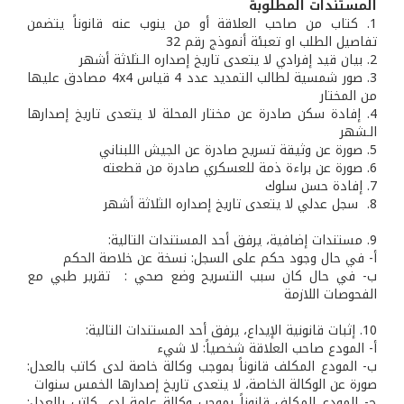
المستندات المطلوبة
1. كتاب من صاحب العلاقة أو من ينوب عنه قانوناً يتضمن
تفاصيل الطلب او تعبئة أنموذج رقم 32
2. بيان قيد إفرادي لا يتعدى تاريخ إصداره الـثلاثة أشهر
3. صور شمسية لطالب التمديد عدد 4 قياس 4x4 مصادق عليها
من المختار
4. إفادة سكن صادرة عن مختار المحلة لا يتعدى تاريخ إصدارها
الـشهر
5. صورة عن وثيقة تسريح صادرة عن الجيش اللبناني
6. صورة عن براءة ذمة للعسكري صادرة من قطعته
7. إفادة حسن سلوك
8. سجل عدلي لا يتعدى تاريخ إصداره الثلاثة أشهر
9. مستندات إضافية، يرفق أحد المستندات التالية:
أ- في حال وجود حكم على السجل: نسخة عن خلاصة الحكم
ب- في حال كان سبب التسريح وضع صحي : تقرير طبي مع
الفحوصات اللازمة
10. إثبات قانونية الإيداع، يرفق أحد المستندات التالية:
‌أ- المودع صاحب العلاقة شخصياً: لا شيء
‌ب- المودع المكلف قانوناً بموجب وكالة خاصة لدى كاتب بالعدل:
صورة عن الوكالة الخاصة، لا يتعدى تاريخ إصدارها الخمس سنوات
‌ج- المودع المكلف قانوناً بموجب وكالة عامة لدى كاتب بالعدل: