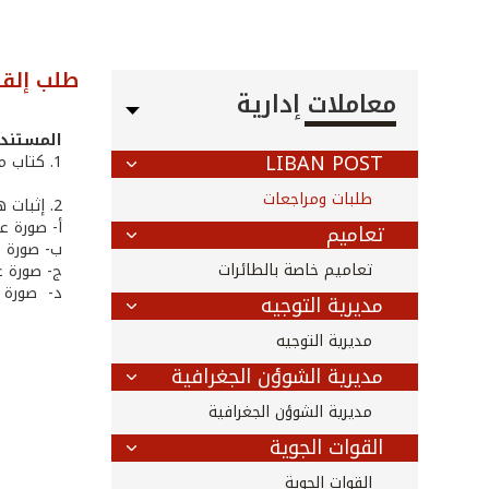
طلب إلقا
معاملات إدارية
المستندا
LIBAN POST
1. كتاب من صاحب العلاقة يتضمن تفاصيل الطلب
طلبات ومراجعات
2. إثبات هوية صاحب العلاقة، يرفق أحد المستندات التالية:
أ- صورة ع
تعاميم
ب‌- صورة 
تعاميم خاصة بالطائرات
ج- صورة ع
‌د- صورة 
مديرية التوجيه
مديرية التوجيه
مديرية الشوؤن الجغرافية
مديرية الشوؤن الجغرافية
القوات الجوية
القوات الجوية