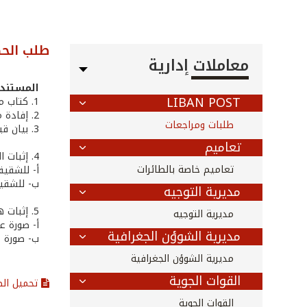
طلب الحص
معاملات إدارية
المستندا
LIBAN POST
1. كتاب من صاحب العلاقة يتضمن تفاصيل الطلب أو تعبئة أنموذج رقم 31
2. إفادة من الصندوق الوطني للضمان الاجتماعي
طلبات ومراجعات
3. بيان قيد عائلي للعسكري الشهيد /المعوق لا يتعدى تاريخ صلاحيته الثلاثة أشهر
تعاميم
4. إثبات الحالة، يرفق أحد المستندات التالية:
تعاميم خاصة بالطائرات
أ‌- للشقي
ب- للشقيق
مديرية التوجيه
5. إثبات هوية صاحب العلاقة، يرفق أحد المستندات التالية:
مديرية التوجيه
أ- صورة ع
مديرية الشوؤن الجغرافية
ب‌- صورة 
مديرية الشوؤن الجغرافية
القوات الجوية
تحميل ال
القوات الجوية