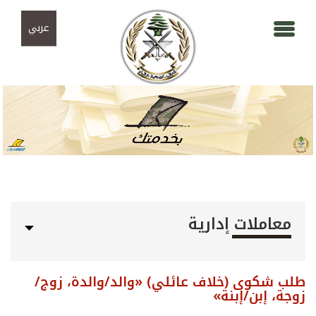
Skip to navigation
تجاوز إلى المحتوى الرئيسي
عربي
معاملات إدارية
طلب شكوى (خلاف عائلي) «والد/والدة، زوج/
زوجة، إبن/إبنة»