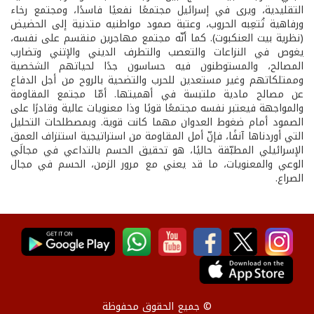
التقليدية، ويرى في إسرائيل مجتمعًا نفعيًا فاسدًا، ومجتمع رخاء
ورفاهية تُتعِبه الحروب، وعتبة صمود مواطنيه متدنية إلى الحضيض
(نظرية بيت العنكبوت). كما أنّه مجتمع مهاجرين منقسم على نفسه،
يغوص في النزاعات والتعصب والتطرف الديني والإتني وتضارب
المصالح، والمستوطنون فيه حساسون جدًا لحياتهم الشخصية
وممتلكاتهم وغير مستعدين للحرب والتضحية بالروح من أجل الدفاع
عن مصالح مادية ملتبسة في أهميتها. أمّا مجتمع المقاومة
والمواجهة فيعتبر نفسه مجتمعًا قويًا وذا معنويات عالية وقادرًا على
الصمود أمام ضغوط العدوان مهما كانت قوية. وبمصطلحات التحليل
التي أوردناها آنفًا، فإنّ أمل المقاومة من استراتيجية استنزاف العمق
الإسرائيلي المطبّقة حاليًا، هو تحقيق الحسم بالتداعي في مجالَي
الوعي والمعنويات، ما قد يعني مع مرور الزمن، الحسم في مجال
الصراع.
© جميع الحقوق محفوظة