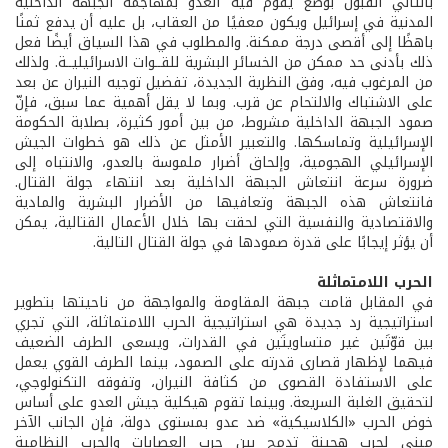
بالتالي القبول بوضع يقوم فيه العدو بمهاجمة الجبهة الداخلية
المدنية في إسرائيل ويكون معفيًا من العقاب، بل عليه أن يدفع ثمنًا
باهظًا إلى أقصى درجة ممكنة. والمطلوب في هذا السياق أيضًا فعل
ذلك بأدنى حد ممكن من الخسائر البشرية للقــوات الاسرائيليــة. ولذلك
من المرغوب فيه، وفق النظرية الجديدة، تفضيل توجيه النيران عن بعد
على الاشتباك والالتحام عن قرب. وبما لا يقل أهمية عما سبق، فإنّ
صمود الجبهة الداخلية مشروط، من بين أمور كثيرة، بصلابة الحكومة
الإسرائيلية وتماسكها. والتعبير الأمثل عن ذلك هو خطوات الجيش
الإسرائيلي الهجومية، وإلحاق أضرار ملموسة بالعدو، والانتباه إلى
ضرورة سرعة انتعاش الجبهة الداخلية بعد انتهاء جولة القتال.
فانتعاش هذه الجبهة وتعافيها من الأضرار البشرية والمادية
والاقتصادية والنفسية التي لحقت بها خلال الأعمال القتالية، يمكن
أن يؤثر إيجابًا على قدرة صمودها في جولة القتال التالية.
الحرب اللامتماثلة
في المقابل قامت جبهة المقاومة والمواجهة من ناحيتها بتطوير
استراتيجية رد جديدة هي استراتيجية الحرب اللامتماثلة، التي تجري
بين قوّتَين غير متساويتَين في القدرات، ويسعى الطرف الضعيف
فيهما لإظهار قصارى قدرته على الصمود، بينما الطرف القوي يعمل
على الاستفادة القصوى من كثافة النيران، وتفوقه التكنولوجي،
لتحقيق الغلبة السريعة. وبينما تقوم هيكلية جيش العدو على أساس
خوض الحرب «الكلاسيكية» ضد عدو بمستوى دولة، فإن الجانب الآخر
مبني لحرب هجينة تدمج بين حرب العصابات والحرب النظامية