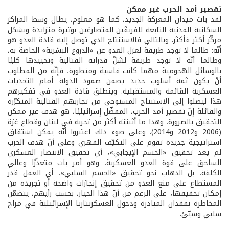
تقصير أمد الحرب غير ممكن
لقد بات ميدان المعركة الجديد، كما هو معلوم، يطال وسط المراكز
السكانية المدنية التابعة للفريقَين المتصارعَين بوتيرة متزايدة وبشكل
مركّز أكثر فأكثر. وبالتالي فالاستنتاج الذي توصل إليه قادة العدو هو
أنّه: طالما لا توجد طريقة لعزل العدو عن «الدروع البشرية» الخاصة به،
وطالما أنّه لا توجد طريقة لشلّ قدراته القتالية وتحييدها كليًا
بالوسائل الهجومية مهما كانت قاسية ومتطورة، فإنّه من المطلوب
أنْ يكون ثمة أسلوب جديد يضمن صمود الدولة أمام التحديات
العسكرية القائمة والمستقبلية. وينطلق قادة العدو في تفكيرهم
هذا ليصلوا إلى الاستنتاج المستوحى من تجاربهم القتالية المتكرّرة
والقائلة إنّ تقصير أمد الحرب، المفضّل إسرائيليًا، هو هدف غير ممكن
التحقيق بالضرورة، وهذا ما أثبتته أكثر من تجربة في لبنان وقطاع غزة
(2006 و2012 و2014). وعلى ضوء ذلك اعتبروا أنّه يمكن اشتقاق
استراتيجية جديدة تقوم على التكيّف القهري وعلى أنّ هدف الحرب
لم يعد تحقيق «الحسم الإيجابي»، أي تحقيق الانتصار العسكري
الساحق على قوة العدو العسكرية، وهو أمر بات متعذّرًا وعالي
الكلفة، بل الذهاب نحو تحقيق «الحسم السلبي»، أي العمل قدر
المستطاع على منع العدو من تحقيق إنجازات واضحة أو تجريده من
إمكان تحقيقها، على الرغم من أنّ هذا الخيار، بحسب رأيهم، يتضمّن
المخاطرة بفقدان المبادرة ودخول العسكريتاريا الإسرائيلية في مزاج
سلبي وسيّئ.