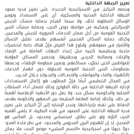
تعزيز الجبهة الداخلية
وينصبّ التركيز، في الاستراتيجية الجديدة، على تعزيز قدرة صمود
الجبهة الداخلية المدنية والعسكرية، أي على الاستعداد وتوفير
الوسائل المطلوبة لذلك، ولا سيما القيام بحماية منشآت الجيش
الإسرائيلي وتمكينه من مواصلة خوض الحرب، وحماية منشآت البنى
التحتية القومية من أجل ضمان الخدمات الضرورية للجيش والمدنيين،
وكذلك حماية السكان المدنيين أنفسهم بهدف تقليل الخسائر
والأضرار في صفوفهم. ولبلوغ هذا الغرض فإنّ هناك حاجة لتحضيرات
مادية وتنظيمية كثيرة مثل إعداد الجهات العاملة في الإنقاذ
والإخلاء ومعالجة الجرحى وتجهيزها، وتحضير المساكن المؤقتة
للمواطنين الذين تضرّرت مساكنهم، وتعزيز منظومة الإطفاء، ودعمها
بمنظومات البنى التحتية القومية للحيلولة دون انهيار الخدمات
(الكهرباء والماء والمواصلات والاتصــالات والبنــوك) خــلال الحــرب.
في المجال التنظيمي أيضًا فإنّ المطلوب هو إكمال الاستعدادات
لإدارة الجبهة الداخلية في حالة الطوارئ وذلك لضمان أداء السلطات
المحلية والحكومية بشكل جيد. ولا يقل دور الأجهزة الإعلامية أهميةً
عن ذلك، وكذلك إقامة العلاقة السليمة بين الجمهور والحكومة بهدف
الحفاظ على ثقته بإجراءاتها. وتجدر الإشارة إلى أنّ التركيز على تعزيز
قدرة الجبهة الداخلية على الصمود في هذه النظرية، لا يلغي أهمية
الحرب البرّية ولو على نطاق استنسابي ومحدود. بل العكس هو
الصحيح، إذ إن للهجوم البري المدروس والمحدود- في نظر قادة العدو-
دورًا حيويًا في استراتيجية «الحسم السلبي» موضع البحث. فلا يمكن