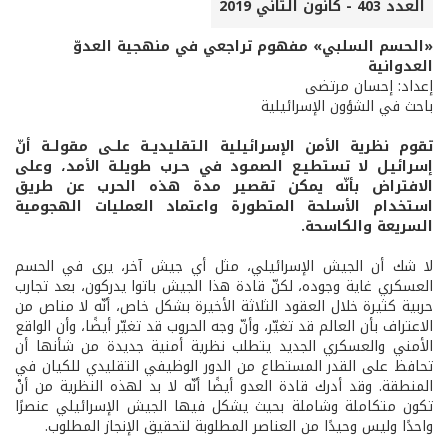
العدد 403 - كانون الثاني 2019
«الحسم السلبي» مفهوم تراجعي في منهجية العدوّ
العدوانية
إعداد: إحسان مرتضى
باحث في الشؤون الإسرائيلية
تقوم نظرية الأمن الإسرائيلية التقليديــة علــى مقولــة أنّ
إسرائيـل لا تستطيـع الصمـود في حـرب طويلـة الأمد، وعلى
الافتراض بأنّه يمكن تقصير مدة هذه الحرب عن طريق
استخدام الأسلحة المتطورة واعتماد العمليات الهجومية
السريعة والكاسحة.
لا شك أن الجيش الإسرائيلي، مثل أي جيش آخر، يرى في الحسم
العسكري غاية وجوده، لكنّ قادة هذا الجيش باتوا يدركون، بعد تجارب
حربية كثيرة خلال العقود الثلاثة الأخيرة بشكل خاص، أنّه لا مناص من
الاعتراف بأن العالم قد تغيّر، وأنّ وجه الحروب قد تغيّر أيضًا، وأن الواقع
الأمني والعسكري الجديد يتطلب نظرية أمنية جديدة من شأنها أن
تحافظ على القدر المستطاع من الدور الوظيفي التقليدي للكيان في
المنطقة. وقد أدرك قادة العدو أيضًا أنّه لا بد لهذه النظرية من أنْ
تكون متكاملة وشاملة بحيث يشكل فيها الجيش الإسرائيلي عنصرًا
واحدًا وليس وحيدًا من العناصر المطلوبة لتحقيق الإنجاز المطلوب.