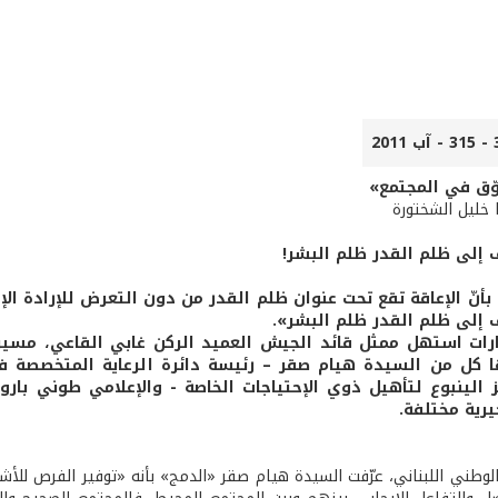
ّق في المجتمع»
ا خليل الشختورة
 إلى ظلم القدر ظلم البشر!
ا بأنّ الإعاقة تقع تحت عنوان ظلم القدر من دون التعرض للإرادة ا
 إلى ظلم القدر ظلم البشر».
رات استهل ممثل قائد الجيش العميد الركن غابي القاعي، مسير 
 كل من السيدة هيام صقر – رئيسة دائرة الرعاية المتخصصة في
 الينبوع لتأهيل ذوي الإحتياجات الخاصة - والإعلامي طوني با
رية مختلفة.
الوطني اللبناني، عرّفت السيدة هيام صقر «الدمج» بأنه «توفير الفرص للأ