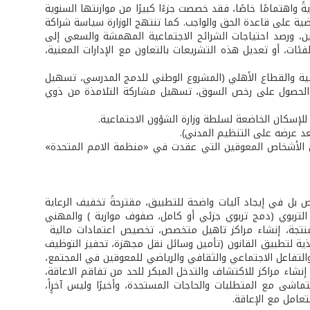
 واهتمامًا خاصًا، فقد خصصت جزءًا كبيرًا من موازنتها السنوية
ة على قاعدة الحق والواجب. كما تنتهج الوزارة سياسة شراكة
، ورصد احتياجات الشرائح الاجتماعية المهمشة والسعي إلى
ات، أو تعديل هذه التشريعات بالتعاون مع الإدارات المعنية،
سمية والقطاع الأهلي (المشروع الوطني للدمج المدرسي، تسهيل
يل الحصول على رخص السوق، تسهيل مشاركة التلامذة من ذوي
إسكان الخاضعة لسلطة وزارة الشؤون الاجتماعية.
عد عرضه على التنظيم المدني).
قوق الأشخاص المعوقين التي عقدت في «منظمة الامم المتحدة»
 بل في إيجاد آليات واضحة للتطبيق، مقترحةً تخفيف الرعاية
لتربوي (دمج تربوي جزئي أو كامل، صفوف موازية ) والمهني
تجة، إنشاء مراكز تاهيل متخصص، تخصيص اعتمادات مالية
فيذية لتطبيق القانون (تأمين وسائل نقل مجهزة، تحفيز التوظيف
التفاعل الاجتماعي والثقافي والرياضي للمعوقين في المجتمع،
نشاء مراكز للاكتشاف والتدخل المبكر للحد من تفاقم الاعاقة،
اشى مع المتطلبات والحاجات المستجدة، وأخيرًا وليس آخرٍاً،
عامل مع الإعاقة.