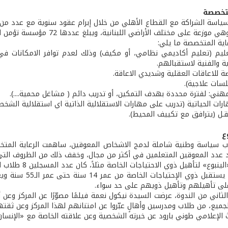
متخصصة
ة سياسة الشراكة مع القطاع الأهلي من خلال إبرام عقود سنوية مع عدد م
ى مختلف الأراضي اللبنانية، ويبلغ عددها 72 مؤسسة تؤمن الرعاية لـ 7295 معوقًا من مختلف أنواع الإعاقات.
اية المتخصصة ما يلي:
عليم (تعليم أكاديمي نظامي، أو مكيف) وذلك لعدم توافر الامكانات في
ئية والفنية لاستقبالهم.
ة للاعاقات العقلية وشديدي الاعاقة.
لسات علاجية).
لمهني: لفترة محددة بهدف التمكين، أو تدريب دائم ( مشاغل محمية....).
ارات الحياتية (تدريب على مهارات الاستقلالية الذاتية اي استقلالية الشخص
قـل (يترافق مع تكييف المحيط).
ع
 سياسة وطنية شاملة لدمج الاشخاص المعوقين، ساهمت الرعاية المتخ
اد عدد المعوقين المتعلمين في أكثر من مجال، وخفف ذلك من الظروف ا
 لتأهيل ذوي الاحتياجات الخاصة مثلاً، كان عدد المسجلين 8 طلاب العام 1993، وهو اليوم يناهز 60 طالبًا.
مركز الينبوع يست
لى تأهيلهم وتأهيل ذويهم على حد سواء.
ثاني من الندوة، عرضت السيدة نيكول نعمة فيلمًا مصوّرًا عن المركز وعن 
جميع، من طلاب ومدرسين وأهالٍ عبّروا عن امتنانهم لهذا المركز وعن ثقته
 الإعلامي طوني بارود عن خبرته الشخصية وعن علاقته الخاصة مع «الإنسان