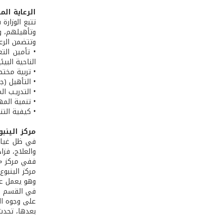
الرعاية ال
تتبع الوزار
وتأهيلهم، وهي موزعة عل
وتتضمن الرع
• تأمين الت
الناحية البي
• تربية مختص
• التأهيل (ج
• التدريـب ا
• تنمية المه
• كيفية التن
مركز الينبو
في ظل غياب
والعلاج، فز
ففي مركز «الينبوع»
وهو يعمل ع
في القسم ال
على وجوه ال
بعدها، تحدث