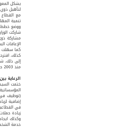
يشكل المعوقو
لتأهيل ذوي 
مع القطاع ا
تنمية المها
ووضع خطط ل
شاركت الوزا
مشاركة ذوي 
الإعاقات الب
كما سهلت إع
كذلك، اقترح
إلى ذلك، شا
منذ 2003 حتى 2006.
الرعاية بين
ختمت السيدة
المؤسساتية 
(توظيف في 
إضافية لزيا
في القطاعين
زيادة حملات
وكذلك ايجاد
خدمة الشخص 