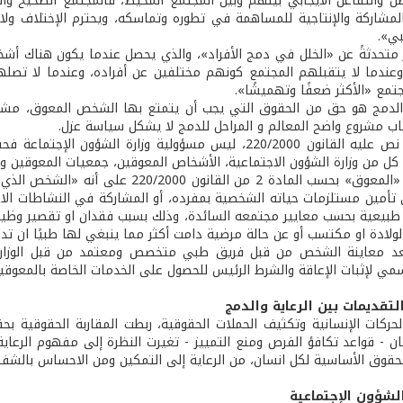
اصل والتفاعل الايجابي بينهم وبين المجتمع المحيط، فالمجتمع الصحيح وا
مشاركة والإنتاجية للمساهمة في تطوره وتماسكه، ويحترم الإختلاف ولا ي
بي».
 متحدثةً عن «الخلل في دمج الأفراد»، والذي يحصل عندما يكون هناك
 وعندما لا يتقبلهم المجتمع كونهم مختلفين عن أفراده، وعندما لا تصل
تمع «الأكثر ضعفًا وتهميشًا».
 الدمج هو حق من الحقوق التي يجب أن يتمتع بها الشخص المعوق، مشيرةً
اب مشروع واضح المعالم و المراحل للدمج لا يشكل سياسة عزل.
والدمج كما نص عليه القانون 220/2000، ليس مسؤولية وزار
كل من وزارة الشؤون الاجتماعية، الأشخاص المعوقين، جمعيات المعوقين وخب
وعرّفت صقر «المعوق» بحسب المادة 2 من
ى تأمين مستلزمات حياته الشخصية بمفرده، أو المشاركة في النشاطات الا
 طبيعية بحسب معايير مجتمعه السائدة، وذلك بسبب فقدان او تقصير وظيف
لولادة او مكتسب أو عن حالة مرضية دامت أكثر مما ينبغي لها طبيًا ان تد
عد معاينة الشخص من قبل فريق طبي متخصص ومعتمد من قبل الوزارة 
سمي لإثبات الإعاقة والشرط الرئيس للحصول على الخدمات الخاصة بالمعوقي
لتقديمات بين الرعاية والدمج
حركات الإنسانية وتكثيف الحملات الحقوقية، ربطت المقاربة الحقوقية
 - قواعد تكافؤ الفرص ومنع التمييز - تغيرت النظرة إلى مفهوم الرعاية م
لحقوق الأساسية لكل انسان، من الرعاية إلى التمكين ومن الاحساس بالشفق
الشؤون الإجتماعية