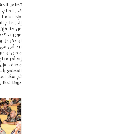
تضافر الجه
في الختام، 
«إذا سلمنا 
إلى ظلـم الق
من هنا فإن
موجبات هذه 
لو فكر كل و
بيد أني في 
وأخرى أو دي
إنه أمر منـاف
وأضاف: «إن
المجتمع بأ
ثم شكر العم
دروعًا تذكارية