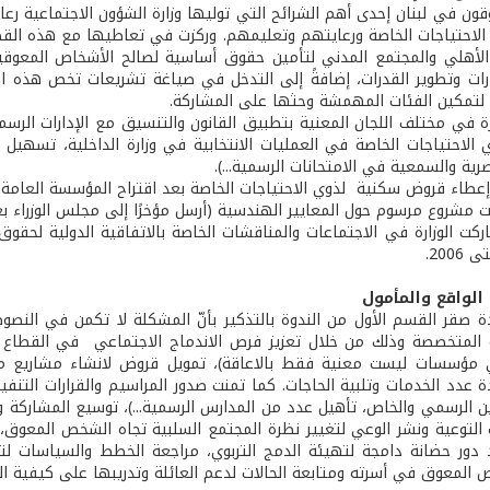
ن في لبنان إحدى أهم الشرائح التي توليها وزارة الشؤون الاجتماعية رعايةً
الاحتياجات الخاصة ورعايتهم وتعليمهم. وركزت في تعاطيها مع هذه القضي
لأهلي والمجتمع المدني لتأمين حقوق أساسية لصالح الأشخاص المعوقين
رات وتطوير القدرات، إضافةً إلى التدخل في صياغة تشريعات تخص هذه الفئ
تمكين الفئات المهمشة وحثها على المشاركة.
رة في مختلف اللجان المعنية بتطبيق القانون والتنسيق مع الإدارات الر
الاحتياجات الخاصة في العمليات الانتخابية في وزارة الداخلية، تسه
صرية والسمعية في الامتحانات الرسمية...).
طاء قروض سكنية لذوي الاحتياجات الخاصة بعد اقتراح المؤسسة العامة لل
ت مشروع مرسوم حول المعايير الهندسية (أرسل مؤخرًا إلى مجلس الوزراء ب
ركت الوزارة في الاجتماعات والمناقشات الخاصة بالاتفاقية الدولية لح
 الواقع والمأمول
 صقر القسم الأول من الندوة بالتذكير بأنّ المشكلة لا تكمن في النصوص
المتخصصة وذلك من خلال تعزيز فرص الاندماج الاجتماعي في القطاع ا
مؤسسات ليست معنية فقط بالاعاقة)، تمويل قروض لانشاء مشاريع من
دة عدد الخدمات وتلبية الحاجات. كما تمنت صدور المراسيم والقرارات التن
 الرسمي والخاص، تأهيل عدد من المدارس الرسمية...)، توسيع المشاركة و
 التوعية ونشر الوعي لتغيير نظرة المجتمع السلبية تجاه الشخص المعوق، إ
 دور حضانة دامجة لتهيئة الدمج التربوي، مراجعة الخطط والسياسات لتتم
المعوق في أسرته ومتابعة الحالات لدعم العائلة وتدريبها على كيفية الت