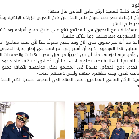
ود
كانت كلمة للعميد الركن غابي القاعي قال فيها:
بأن الإعاقة تقع تحت عنوان ظلم القدر من دون التعرض للإرادة الإلهية و
در ظلم البشر.
ّ مسؤولية دمج المعوق في المجتمع تقع على عاتق جميع أفراده وهيئا
المسؤولية وتفاصيلها وما يترتب عليها.
احد منا أنه غير معوق حتى الآن وقد يصبح معوقًا غدًا لأي سبب مفاجئ، 
سياق هذا الموضوع، لا بد أن أشير إلى أمر لافت في إطار رعاية المعوقي
ن وآخر، فإنه لمؤسف حقًا أن نرى تمييزًا من قبل بعض الهيئات والجمعيات 
ٍ للقـيم الإنـسانـية يجـب تجـاوزه، لا سـيمـا أن الأخــلاق لا تـقـف عند حـدود 
ّ تحدي دمج المعوّق جسديًا في المجتمع يمكن مواجهته بتضافر جميع
ساليب شتى، وجب تطهيره منهم وليس دمجهم فيه...».
يد الركن القاعي المحاضرين على الجهد الذي أعطوه، متمنيًا لهم الت
.