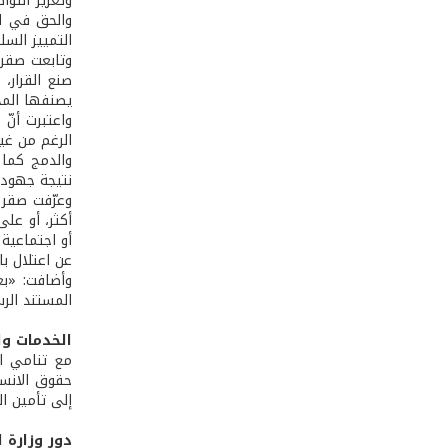
وتعزيز التو
والحق في ال
التمييز السل
وتابعت صقر
صنع القرار،
يصنفها المج
واعتبرت أنّ
الرغم من غي
نتيجة جهود 
أكثر، أو عل
أو اجتماعية
عن اعتلال با
وأضافت: «ب
المستند الر
الخدمات وا
مع تنامي ال
حقوق الانسان
إلى تأمين ا
دور وزارة 