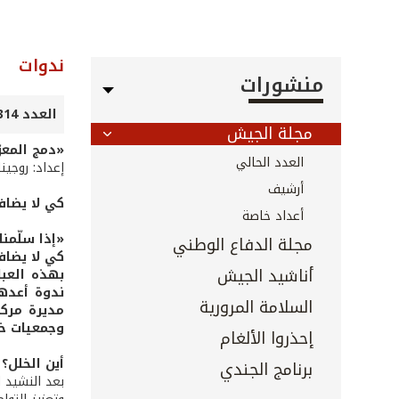
ندوات
منشورات
العدد 314 - 315 - آب 2011
مجلة الجيش
«دمج المعو
العدد الحالي
إعداد: روجين
أرشيف
كي لا يضاف
أعداد خاصة
«إذا سلّمن
مجلة الدفاع الوطني
كي لا يضاف
أناشيد الجيش
بهذه العبا
ندوة أعدها
السلامة المرورية
مديرة مركز
وجمعيات خي
إحذروا الألغام
أين الخلل؟
برنامج الجندي
بعد النشيد 