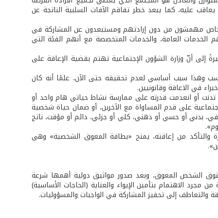
لمتوازن والعادل هو المجتمع الذي يعطي لجميع أفراده الفرصة
عاقب عليه، كما يبعد خطر تفاقم الآفات السلبية الناتجة عن
 أشخاص مهمشون من دون إرادتهم ومستبعدون عن المشاركة في
هم الخدمات العامة، والخدمات المتخصصة مع أنهم الفئة التي
 إلى أنّ وزارة الشؤون الإجتماعية تهتم بقضية الإعاقة على
ة الشؤون الإجتماعة فحسب وهذا سبب أساسي لعدم تحقيقه حتى الآن، علمًا أنه كان
راء في الاعاقة وقانونيين.
 القانون 220/2000 على أنه «الشخص الذي تدنت أو انعدمت قدرته على ممارسة نشاط حياتي هام واحد أو
جتماعية على قدم المساواة مع الآخرين، أو ضمان حياة شخصية
ي، بدني أو حسي أو ذهني، كلي أو جزئي، دائم أو مؤقت، ناتج
وم».
والتأكد من إعاقته، يمنح «بطاقة المعوق الشخصية» وهي
ن».
 بحقوق الشخص المعوق، وبعد صدور مواثيق دولية أهمها شرعة
ن مجرد الاهتمام بتأمين الإيواء والعناية (الحاجات الأساسية)
ة والتعاطف إلى تحفيز المشاركة في الواجبات والمسؤوليات.