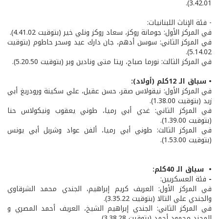
3.42.01).
- فئة الإناث اللبنانيات:
في المركز الأول: جومانة روكز، سعاد روكز ونلي خير (بتوقيت 4.41.02).
في المركز الثاني: سوسن أدهم، جان دارك عيد وسحر حاطوم (بتوقيت
5.14.02).
في المركز الثالث: نورما صباح، ريتا متى ونادين وبر (بتوقيت 5.20.50).
• سباق الـ 12كلم (أولاد):
في المركز الأول: نيقولاس صقر، حسن عقيل، علي سكينة ورودريغ أبي
زيد (بتوقيت 1.38.00).
في المركز الثاني: غدي أبي رميا، طوني يعقوب ونيكولاس حنا
(بتوقيت 1.39.00).
في المركز الثالث: طوني أبي رميا، ألفن عواد وشربل أبي يونس
(بتوقيت 1.53.00).
• سباق الـ 40كلم:
-
فئة العسكريين:
في المركز الأول: العريف كريم إبراهيم، الجندي محمد الشرقاوي
والجندي علي التالا (بتوقيت 3.35.22).
في المركز الثاني: الجندي إبراهيم الشيخ، العريف أحمد المصري و
المجند محمود أحمد (بتوقيت 3.38.28).