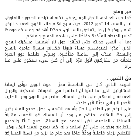
خبز وملح
كما جرت العــادة، التحق الجمــيع في ثكنة استراحـة الصخور - اللقلوق،
ليــل السبت 14 تموز 2012، حيث شرح لهـم قائد الفوج العميــد الركن
شامل روكز كــل ما يتعلــّق بالسبــاق، محدّدًا أهدافه ومسلكه موضحًا
تدابير الحيطة المتّخذة حفاظًا على سلامة الجميع وأمنهم.
وما أن أنهى حديثه حتى تحلّقوا حول نار أشعلها عسكريّو الفوج،
الذين أعدّوا لضيوفهــم عشاءً قرويًا فكــانت سهرة عامرة بالفـرح
والبهجة، امتدّت إلى ساعــة متأخــرة، وتــولّى خلالها ذوو الخبرة
طمأنة من يشاركـون لأول مرّة، إلى أن كــل شيء سيكون علـى مــا
يرام...
دقّ النفير...
الموعد التالي كان في الخامسة فجرًا... صوت البوق تولّى ايقاظ
المشاركين الذين ما لبثوا أن انطلقوا في الطرقات المتعرّجة والجبال
العميقة يرافقهم على طول المسلك عناصر من الفوج ومن الصليب
الأحمر اللبناني تجنّبًا لأي حادث.
على الرغم من الطقس الحارّ وأشعة الشمس، وصل جميع المشتركين
إلى خطّ النهاية... منهم من وجد أن المسلك هو الأصعب مقارنةً
بالسباقات الماضية، لكن الموعد مع السباق أصبح ثابتًا والجميع
ينتظرونه ويكونون على أتمّ استعداد له، كما يوضح العميد الركن روكز.
التنظيم يزداد فاعليةً ودقّةً عامًا بعد عام ما يزيد من نسبة المشاركة