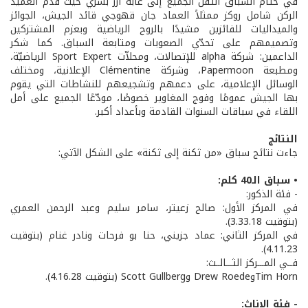
في ختام السباق انتقل الجميع إلى غابة أرز بشرّي حيث قدّم العميد
الركن شامل روكز ممثلاً العماد جان قهوجي قائد الجيش، الجوائز
والميداليات للفائزين مشيدًا بالروح الرياضية وبعزم المشتركين
وتصميمهم على تحدّي الصعوبات ومتابعة السباق. كما شكر
الداعمين: شركة alpha للإتصالات، ومحلاّت Sport Expert الرياضيّة،
ومطبعة Papermoon، وشركة Clémentine الإعلانية، ومختلف
الوسائل الإعلامية، على دعمهم وتشجيعهم للنشاطات التي يقوم
بها الجيش عمومًا وفوج المغاوير خصوصًا، مودّعًا الجميع على أمل
اللقاء في سباقات السنوات القادمة وبأعداد أكبر.
النتائج
جاءت نتائج سباق «من ثكنة إلى ثكنة» على الشكل الآتي:
• سباق الـ40 كلم:
- فئة الذكور:
في المركز الأول: صالح زعيتر، سامر سليم وعبد الرحمن العمري
(بتوقيت 3.33.18).
في المركز الثاني: عماد جزيني، حنا بو فرحات ونادر غنام (بتوقيت
4.11.23).
فــي المـــركز الثـــالــث:
Tim HornوDrew Roede وScott Gullberg (بتوقيت 4.16.28).
- فئة الإناث: