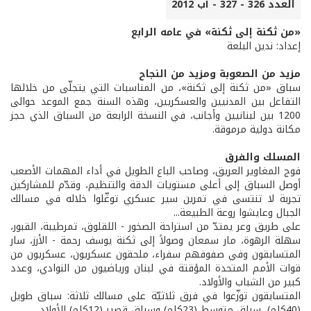
العدد 326 - 327 - آب 2012
«من ثكنة إلى ثكنة» في عامه الرابع
إعداد: ندين البلعة
مزيد من الصعوبة ومزيد من النجاح
سباق «من ثكنة إلى ثكنة»، من المناسبات التي يتجلّى من خلالها
التفاعل بين المدنيين والعسكريين، وهذه السنة جمع الموعد حوالى
1200 بين لبنانيين وأجانب، في النسخة الرابعة من السباق الذي حجز
مكانة دولية مرموقة.
المسلك والفرق
فوج المغاوير العريق، وصاحب الباع الطويل في أداء المهمات الأصعب
أوصل السباق إلى أعلى مستويات الدقة والتنظيم، وقدّم للمشاركين
تجربة لا تنتسى في تمرين سير عسكري توغّلوا خلاله في مسالك
الجبال وعايشوا روعة الطبيعة...
على طريق وعر يمتدّ من استراحة الصخور - اللقلوق، تمرطيبة، القبور،
سهلة الرهوة، مار سمعان وصولاً إلى ثكنة يوسف رحمة - الأرز، سار
المتسابقون وفي صفوفهم سفراء، ملحقون عسكريون، عسكريون من
قوات الأمم المتحدة المؤقتة في لبنان ورياضيون من النوادي، وعدد
كبير من الشباب والأولاد.
المتسابقون توزّعوا في فرق ثلاثيّة على مسالك ثلاثة: سباق طويل
(40كلم)، سباق متوسط (23كلم) وسباق قصير (12كلم) للأولاد.