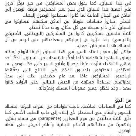
في هذا السباق، كما يقول بعض المشاركين، في حين يركّز آخرون
على أهمية هذا السباق الذي يتيح لغير المحترفين فرصة الوصول إلى
أماكن في الجبال العالية لما كانوا استطاعوا الوصول إليها...
البعض اجتازوا مسافات طويلة من أماكن سكنهم ليشاركوا في
السباق الذي ذاع سيطه في كل مكان، وبات حدثًا يُنتظر.
ثلاثة ملحقين عسكريين كانوا بين المشاركين (البريطاني، الأميركي
والفرنسي) وقد عبّروا عن إعجابهم وسعادتهم على الرغم من أن
المسلك هذا العام كان أصعب.
مؤهل أول مغوار اعتاد السير في هذا السباق إكرامًا لأرواح زملائه
ورفاق السلاح الشهداء:» كلّما أفكّر بالإنسحاب من السباق، أتذكّر أحد
رفاقي الشهداء فأزداد عزمًا وإصرارًا وأتابع السير حتى خطّ الوصول...».
العدّاؤون المحترفون يلمسون تقدّمًا في النتائج التي يحقّقها
الرياضيون المشاركون عامًا بعد عام مضيفين بذلك إلى سجلّ
إنجازاتهم، شهادةً مشرّفة من الجيش اللبناني. حتى الأولاد كانوا
سعداء وقد تخطّوا جميع صعوبات المسلك وتعرّجاته.
من الجوّ
كما في السباقات الماضية، تابعت طوافات من القوات الجويّة المسلك
للتصوير والبقاء على استعدادٍ لأي إخلاء إلى جانب الصليب الأحمر، كما
حلّق ثلاثة مظلّيين من فوج المغاوير (parapente) في سماء بشرّي،
وانهمرت من مظلاّتهم الأعلام اللبنانية وأعلام الجيش على نقطة
الوصول.