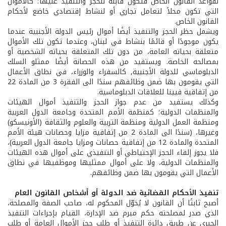
لقواعد القانون الخاص فتكون قابلة للحجز والتنفيذ عليها؛ كالأموال
التي تكون محلاً لتعامل تجاري أو لنشاط إقتصادي خاضع لأحكام
القانون الخاص.
ويشمل حظر الحجز والتنفيذ أيضًا أموال رئيس الدولة الأجنبية عندما
يكون موجودًا أو قائمًا بنشاط في لبنان، وعندما تكون تلك الأموال
متعلقة بحياته العامة، من دون تلك المتعلقة بحياته الشخصية أو
بمصالحه الخاصة. ويستفيد من هذه الحصانة أيضًا ممثلو السلك
الدبلوماسي للدولة الأجنبية, كالسفراء والوزراء، في نطاق الأعمال
التي يقومون بها ضمن وظائفهم سندًا الى الفقرة 3 من المادة 22
من إتفاقية فيينا للعلاقات الدبلوماسية.
وكذلك يستفيد من عدم جواز الحجز والتنفيذ أموال الهيئات
والمنظمات الدولية؛ كمنظمة الأمم المتحدة وجامعة الدول العربية
ومنظمة العمل الدولية ومنظمة التربية والعلوم والثقافة (الأونيسكو)
وغيرها، (سندًا الى المادة 2 من إتفاقية مزايا وحصانات هيئة الأمم
المتحدة والمادة 12 من إتفاقية حصانات ومزايا جامعة الدول العربية)،
فلا يجوز إلقاء الحجز الإحتياطي أو التنفيذي على أموال هذه الهيئات
والمنظمات الدولية، ولا على أموال ممثليها وموظفيها في نطاق
الأعمال التي يقومون بها ضمن وظائفهم.
تنفيذ الأحكام القضائية ضد الدولة أو أشخاص القانون العام
أصبح ثابتًا أن القانون لا يُخوّل المحكوم له، صاحب الصفة والمصلحة،
الذي صدر لمصلحته حكم مبرم ضد الإدارة، القيام بإجراءات التنفيذ
الجبري عن طريق دائرة التنفيذ أو طلب حجز الأموال العامة أو طلب