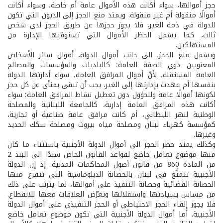
حجز أموالها، سواء أكانت هذه الأموال عامة أم خاصة، وسواء أكانت
أموالًا منقولة أم غير منقولة. ويمتد منع الحجز إلى الديون التي تكون
للدولة في ذمة الغير، فلا يجوز حجزها عن طريق الحجز لدى شخص
ثالث، كما يشمل الحظر الأموال التي تستوفيها الإدارة من
المستهلكين.
ويشمل منع الحجز، الى جانب أموال الدولة، أموال سائر الأشخاص
المعنويين ذوي الصفة العامة؛ كالبلديات والمؤسسات والمصالح
العامة المستقلة، لأنّ أموال المرافق العامة، سواء أدارتها الدولة
بنفسها أم عهدت بإدارتها إلى الغير، يجب أن تبقى بمنأى عن كل حجز
لكونها أموالًا عامة وللحؤول دون تعطيل نشاط المرافق العامة؛ سواء
أكانت هذه المرافق العامة إدارية، كالجامعة اللبنانية والمصلحة
الوطنية لنهر الليطاني، أم كانت مرافق عامة صناعية أو تجارية،
كمؤسسة كهرباء لبنان ومصلحة مياه بيروت ومصلحة سكك الحديد
وغيرها.
وكذلك يمتد حظر الحجز الى أموال الدولة الأجنبية باستثناء ما كان
منها موضوع تعامل خاضع لقواعد القانون الخاص سندًا الى البند 2
من المادة 860 من قانون أصول المحاكمات المدنية. إذ إن الدولة
الأجنبية تتمتَّع في لبنان بالحصانة الدبلوماسية التي تتفرع منها
الحصانة القضائية وحصانة التنفيذ على أموالها، لما يترتب على ذلك
من مساس بسيادتها واستقلالها وتعرّض العلاقات معها للانقطاع.
فلا يجوز إلقاء الحجز الاحتياطي أو الحجز التنفيذي على أموال الدولة
الأجنبية. أما أموال الدولة الأجنبية التي تكون موضوع تعامل خاضع