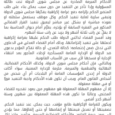
الأحكام المبرمة الصادرة عن مجلس شورى الدولة تحت طائلة
المسؤولية وإذا تأخر عن التنفيذ من دون سبب، يمكن بناء على طلب
المتضرر الحكم بإلزامه دفع غرامة إكراهية يقدّرها مجلس شورى الدولة
وتبقى سارية لغاية تنفيذ الحكم. وكل موظف يستعمل سلطته او
نفوذه مباشرة او بشكل غير مباشر ليعيق تنفيذ القرار القضائي
المذكور في الفقرة السابقة أو يؤخره، يغرَّم أمام ديوان المحاسبة بما
لا يقلّ عن راتب ثلاثة أشهر ولا يزيد عن راتب ستة أشهر».
وقد أفسح القضاء لدائني الدولة طلب الحكم عليها بغرامة إكراهية
لحملها على تنفيذ إلتزاماتها، وذلك أمام القضاء العدلي في الدعاوى
التي تدخل ضمن إختصاصه؛ كحالة التعدي، أو حالة تقدّم المؤجر بدعوى
ضد الدولة أو الإدارة العامة المستأجرة لإخلاء المأجور بعد انتهاء
الإجارة أو فسخها لأي سبب من الأسباب القانونية.
وبالتالي، فإن أحكام مجلس شورى الدولة، وكذلك الأحكام القضائية،
النهائية والقطعية والمبرمة، ملزمة للإدارة المعنية، سواء أكانت
الدولة أم إحدى المؤسسات العامة أم البلديات أم أي شخص من
أشخاص القانون العام. ويجب أن تكون هذه الأحكام واجبة التنفيذ فورًا
أو في مهلة معقولة.
إلا أن مفهوم المهلة المعقولة هو مفهوم مرن يعود تقديره للقضاء
المختص، وغالبًا ما تكون هذه المهلة المعقولة بين شهرين وستة
أشهر كحدٍ أقصى.
ويكون للغرامة الإكراهية طابع مؤقت، حيث يمكن، عند تنفيذ الحكم،
تصفيتها أو تعديل قيمتها أو إنقاصها أو حتى إلغاؤها، مما يؤدي
الى صون حرمة القانون والأحكام القضائية المبرمة، وتأمين ملاذٍ لكل