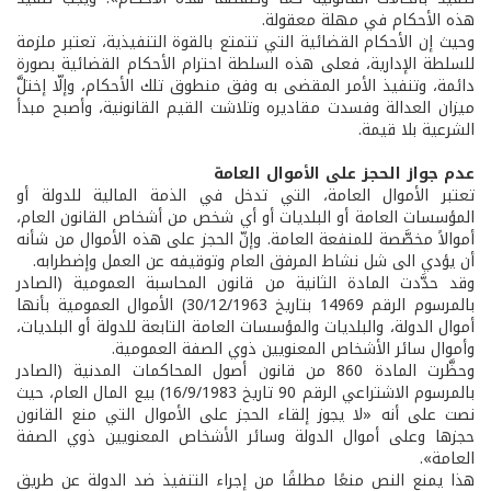
هذه الأحكام في مهلة معقولة.
وحيث إن الأحكام القضائية التي تتمتع بالقوة التنفيذية، تعتبر ملزمة
للسلطة الإدارية، فعلى هذه السلطة احترام الأحكام القضائية بصورة
دائمة، وتنفيذ الأمر المقضى به وفق منطوق تلك الأحكام، وإلّا إختلَّ
ميزان العدالة وفسدت مقاديره وتلاشت القيم القانونية، وأصبح مبدأ
الشرعية بلا قيمة.
عدم جواز الحجز على الأموال العامة
تعتبر الأموال العامة، التي تدخل في الذمة المالية للدولة أو
المؤسسات العامة أو البلديات أو أي شخص من أشخاص القانون العام،
أموالاً مخصَّصة للمنفعة العامة. وإنّ الحجز على هذه الأموال من شأنه
أن يؤدي الى شل نشاط المرفق العام وتوقيفه عن العمل وإضطرابه.
وقد حدَّدت المادة الثانية من قانون المحاسبة العمومية (الصادر
بالمرسوم الرقم 14969 بتاريخ 30/12/1963) الأموال العمومية بأنها
أموال الدولة، والبلديات والمؤسسات العامة التابعة للدولة أو البلديات،
وأموال سائر الأشخاص المعنويين ذوي الصفة العمومية.
وحظَّرت المادة 860 من قانون أصول المحاكمات المدنية (الصادر
بالمرسوم الاشتراعي الرقم 90 تاريخ 16/9/1983) بيع المال العام، حيث
نصت على أنه «لا يجوز إلقاء الحجز على الأموال التي منع القانون
حجزها وعلى أموال الدولة وسائر الأشخاص المعنويين ذوي الصفة
العامة».
هذا يمنع النص منعًا مطلقًا من إجراء التنفيذ ضد الدولة عن طريق