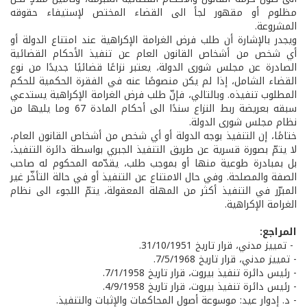
مظلوم أو مقهور لجأ الى القضاء المختص لإستيفاء حقوقه
المشروعة.
ويجدر بالإشارة أن طلب فرض الغرامة الإكراهية عند امتناع الدولة أو
أي شخص من أشخاص القانون العام عن تنفيذ الأحكام القضائية
الصادرة عن مجلس شورى الدولة، يعتبر نزاعًا قضائيًا جديدًا من نوع
القضاء الشامل، إذا لم يكن منصوصًا عنه في الفقرة الحكمية للحكم
المطلوب تنفيذه. وبالتالي، فإنّ طلب فرض الغرامة الإكراهية يستدعي
سبقه بعريضة ربط النزاع سندًا الى أحكام المادة 67 وما يليها من
نظام مجلس شورى الدولة.
ختامًا، إن التنفيذ بوجه الدولة أو أي شخص من أشخاص القانون العام،
لا يتمّ بصورة قسرية عن طريق التنفيذ الجبري بواسطة دائرة التنفيذ،
بل بمبادرة طوعية منها أو بموجب طلب، يقدّمه المحكوم له صاحب
الصفة والمصلحة. وفي حال الامتناع عن التنفيذ أو في حالة التأخّر غير
المبرّر في التنفيذ أكثر من المهلة المعقولة، يتمّ اللجوء الى نظام
الغرامة الإكراهية.
المراجع:
- تمييز مدني، قرار تاريخ 31/10/1951.
- تمييز مدني، قرار تاريخ 7/5/1968.
- رئيس دائرة تنفيذ بيروت، قرار تاريخ 7/1/1958.
- رئيس دائرة تنفيذ بيروت، قرار تاريخ 4/9/1958.
- د. إدوار عيد: موسوعة أصول المحاكمات والإثبات والتنفيذ.