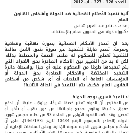
العدد 326 - 327 - آب 2012
آلية تنفيذ الأحكام القضائية ضد الدولة وأشخاص القانون
العام
إعداد: د. نادر عبد العزيز شافي
دكتوراه دولة في الحقوق محام بالإستئناف
بعد أن تصدر الأحكام القضائية بصورة نهائية وقطعية
ومبرمة، تصبح قابلة للتنفيذ عبر صورة طبق الأصل صالحة
للتنفيذ تعطى للمحكوم له صاحب الصفة والمصلحة بذلك.
لكن لا بد من التمييز بين الأحكام الصادرة بحق الأفراد التي
يتم تنفيذها طوعًا من المحكوم عليه أو جبرًا بواسطة دائرة
التنفيذ المختصّة، والأحكام الصادرة بحق الدولة أو
المؤسسات العامة أو البلديات أو أي شخص من أشخاص
القانون العام. فكيف يتم التنفيذ في الحالة الثانية؟
لا تنفيذ قسري بوجه الدولة
من المفترض أنّ الدولة تعتبر خصمًا شريفًا، ويتوجّب عليها أن تدفع
حقوق دائنيها وتقوم بجميع واجباتها من دون تهرب أو تأخير أو
تقصير. وقد نصّت الفقرة الأولى من المادة 93 من نظام مجلس شورى
الدولة (الصادر بالمرسوم الرقم 10434 تاريخ 14/6/1975)، على أنّ
«أحكام مجلس شورى الدولة ملزمة للإدارة، وعلى السلطات الإدارية أن
تتقيّد بالحالات القانونية كما وصفتها هذه الأحكام». ويجب تنفيذ