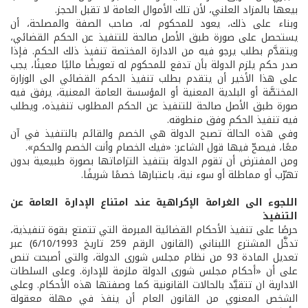
بيعها بالمزاد العلني، لأن تلك الأموال العامة لا تقبل الحجز.
وبناء على ذلك، يعود للمحكوم له، صاحب الصفة والمصلحة، أن
يستحصل على صورة طبق الأصل صالحة للتنفيذ عن الحكم القضائي،
ويتقدَّم بطلب يرجو فيه من الادارة المختصة تنفيذ ذلك الحكم. فإذا
صدر حكم يلزم الدولة بأن تدفع للمحكوم له تعويضًا ماليًا معينًا، يجب
على هذا الأخير أن يتقدم بطلب تنفيذ الحكم القضائي الى الوزارة
المختصَّة أو البلدية المعنية أو المؤسسة العامة المعنية، يرفق فيه
صورة طبق الأصل صالحة للتنفيذ عن الحكم المطلوب تنفيذه، ويطلب
فيه تنفيذ الحكم وفق منطوقه.
وفي هذه الحالة تصبح الدولة هي الخصم والقائم بالتنفيذ في آن
معًا، فيصحّ فيها قول الشاعر: «فيك الخصام وأنت الخصم والحكم».
ومن المفترض أن تقوم الدولة بتنفيذ التزاماتها بصورة طبيعية بدون
تهرّب أو مماطلة أو سوء نية، باعتبارها خصمًا شريفًا.
اللجوء الى الغرامة الإكراهية عند امتناع الإدارة العامة عن
التنفيذ
حرصًا على تنفيذ الأحكام القضائية المبرمة التي تتمتع بقوة تنفيذية،
تدخَّل المشترع اللبناني (القانون الرقم 259 تاريخ 6/10/1993) عبر
تعديل المادة 93 من نظام مجلس شورى الدولة، والتي أصبحت تنص
على أن «أحكام مجلس شورى الدولة ملزمة للإدارة. وعلى السلطات
الادارية ان تتقيَّد بالحالات القانونية كما وصفتها هذه الأحكام. وعلى
الشخص المعنوي من القانون العام أن ينفذ في مهلة معقولة