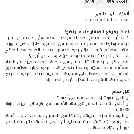
العدد 359 - أيار 2015
أتعرّف إلى عالمي
إعداد: ريما سليم ضوميط
لماذا يفرقع الفشار عندما ينضج؟
لا بد أن الكثير منكم أصدقاء «جندي الغد» سأل والدته عن سبب
فرقعة وطرطقة الفشار (popcorn) في الطنجرة خلال تحضيره. وربّما
تعجّب بعضكم كيف تتحوّل بذرة الفشار الصفراء الصلبة بعد الطهي
إلى شكل آخر حيث تصبح منفوخة، طريّة، وذات لون أبيض!
الجواب هو أن بذرة الفشار تحبس في داخلها كمية صغيرة من المياه
المغلّفة بمادة نشويّة. وعندما تتعرض هذه البذرة لحرارة معيّنة تتحوّل
المياه إلى بخار يضغط على قشرتها الخارجية فتنفجر البذرة وتفرقع،
وتخرج منها النشويات بالشكل الأبيض الذي نراه.
هل تعلم
أن الفيل يموت إذا دخلت نملة في أذنه ؟
أن أعلى قمّة في العالم هي قمّة الأفرست في هيمالايا، ويبلغ علوّها
8848 متر.
أن البومة لا تحرّك عينيها، ولكنّها في المقابل تستطيع تحريك رأسها
في جميع الإتجاهات، حيث تستطيع أن ترسم بحركتها دائرة كاملة من
دون أن تحرّك جسمها.