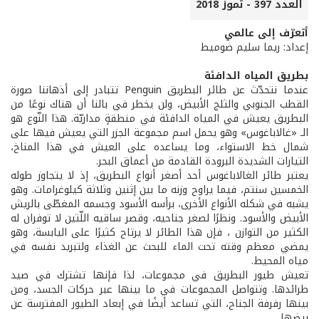
العدد 397 - تموز 2018
أتعرّف إلى عالمي
إعداد: ريما سليم ضوميط
بطريق المياه الدافئة
عندما نتحدّث عن طائر البطريق Penguin تتبادر إلى أذهاننا صورة
القطب الجنوبي والثلج الأبيض، ولن يخطر في بالنا أن هناك نوعًا من
البطريق يعيش في المياه الدافئة في منطقةٍ مداريّة. هذا النّوع هو
الـ «غالاباغوس» وهو يحمل اسم مجموعة الجزر التي يعيش فيها على
شمال خط الاستواء، وما يساعده على العيش في هذا المناخ،
التيارات الشديدة البرودة القادمة من أعماق البحر.
يعتبر طائر الغالاباغوس أحد أصغر أنواع البطريق، إذ لا يتجاوز طوله
الخمسين سنتم، فيما يراوح وزنه ما بين إثنين وثلاثة كيلوغرامات. وهو
يشبه في شكله الأنواع الأخرى، برأسه الأسود وجسمه المغطّى بالريش
الأبيض والأسود. ونظرًا لصغر جناحيه، وقصر ساقيه اللّتين لا توفران له
الكثير من التوازن ، فإن هذا الطائر لا يرتاح كثيرًا على اليابسة، وهو
يمضي معظم وقته تحت الماء للبحث عن الغذاء ولتبريد نفسه في
مياه المحيط.
تعيش طيور البطريق في مجموعات، لذا فإنها تشترك في صيد
طرائدها. وتتواصل المجموعات في ما بينها عبر حركات الجسد، ومن
بينها رفرفة الجناح، التي تساعد أيضًا في إبعاد الطيور المفترسة عن
بيضها.