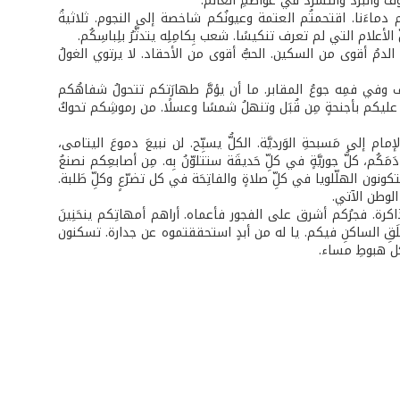
خوف والبرد والتشرد في عواصمِ العالم.
حقنتم دماءَنا. اقتحمتُم العتمة وعيونُكم شاخصة إلى النجوم. ثلاثيةُ
علام التي لم تعرف تنكيسًا. شعب بِكامِلِه يتدثَّرُ بلِباسِكُم.
. الدمُ أقوى من السكين. الحبُّ أقوى من الأحقاد. لا يرتوي الغولُ
 وفي فمِه جوعُ المقابر. ما أن يؤمَّ طهارَتكم تتحولُ شفاهُكم
تغطُّ عليكم بأجنحةٍ مِن قُبَل وتنهلُ شمسًا وعسلًا. من رموشِكم تحوكُ
ام إلى مَسبحةِ الوَرديَّة. الكلُّ يسبِّح. لن نبيعَ دموعَ اليتامى،
ُم، كلُّ جوريَّةٍ في كلِّ حَديقَة ستتلوّنُ بِه. مِن أصابعِكم نصنعُ
كونون الهلّلويا في كلِّ صلاةٍ والفاتِحَة في كل تضرّعٍ وكلِّ طَلبة.
 الوطن الآتي.
ُ ذاكرة. فجرُكم أشرق على الفجور فأعماه. أراهم أمهاتِكم ينحَنِينَ
لمطلَقِ الساكنِ فيكم. يا له من أبدٍ استحققتموه عن جدارة. تسكنون
كل هبوطِ مساء.