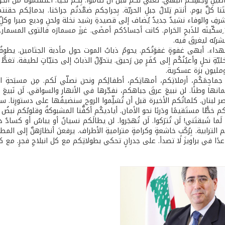
يلِ وجهِكم البهي. تُغنّي لكم قبل أن تناموا. بِكُم نحيا. أَعتقتمونا من ال
َنا كلَّ يوم. أنتم تِلالُ جبلِ الحريّة. بِجراحِكم ضمَّدتُم جراحَنا. بدمائِكم 
رفِ والوفاء نشيدٌ جديدٌ يُضاف إلى قصيدةِ رشيد نخلة ولحنِ وديع صبرا وكلِّ الأ
 ِسكّينَه للذَبحِ الحَرام. كانت أجسادُكم أمضَى. غرزَ مسمارَه فالتوى المسمار
شربُه ليغرقَ فيه.
هداء. أبهى غفوةٍ غفوَتُكم. يحومُ ذبابُ الموت حول مأدبة الجثامين. يطوفُ
ليّةِ نحلٍ وأعيُنُكُم إلى حُفَرٍ مِن رَحيق. يتحوّلُ الذبابُ إلى جنيّاتٍ لطيفة. 
ومليون بزة عسكرية.
 جماجِمَكُم، أرملاتِكم، أمهاتِكم، أطفالِكم ونحن نصلّي لَكم. مِن مسبَحةِ الإم
ها وطنًا. لن نبيعَ عرقَ جباهكم، نفجّرها في الأنهار والسواقي. لَن نَبيعَ دَمَك
خصر لبنان. كلماتُكم الأخيرة قبل أن تُسَلِّموا الروح سنضيفُها على دستورِنا. ست
م خطًّا مستَقيمًا ودَربًا نحو الأمان. أياديكُم أكفُّنا المشبوكةُ وقلوبُكم نبضُ
ا شَبقتَني! لَن تُترَكوا. لَن تُهجَروا. لن يطالَكم نسيانٌ أو يباسٌ أو كساد
الترابية. بِرُكَبٍ خاشعةٍ وكرامةٍ متراميةِ الأطراف. يرفعنَ أنظارَهنَّ إلى ا
دًا في براويزَ لا تصدأ. على جدرانٍ تحكي بطولاتِكم مع كل انبلاجِ فجرٍ. مع 