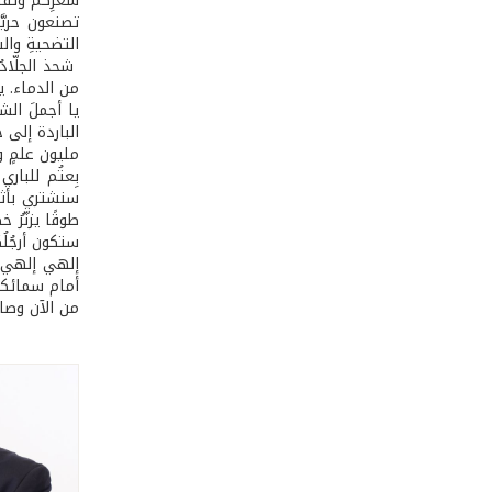
شعرِكم وتفاص
تصنعون حريَّت
التضحيةِ والش
شحذ الجلّادُ
من الدماء. ي
يا أجملَ الش
الباردة إلى خ
مليون علمٍ 
بِعتُم للباري
سنشتري بأثمان
طوقًا يزنّرُ 
ستكون أرجُلُك
إلهي إلهي لَم
أمام سمائكم 
من الآن وصاع