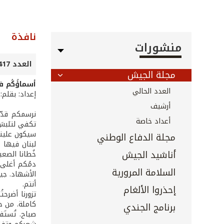
نافذة
منشورات
العدد 417 - 418 - نيسان 2020
مجلة الجيش
أسماؤُكُم في
العدد الحالي
إعداد: بقلم: 
أرشيف
نرسمكم قدّي
أعداد خاصة
تكفي لتلبسَ ا
سيكون علينا ن
مجلة الدفاع الوطني
لبنان فيها مز
أناشيد الجيش
خُطانا الصعب
دمُكم أغلى م
السلامة المرورية
الأشهاد. جيش
أنتم.
إحذروا الألغام
تزورنا أضرحت
كاملة. من حشر
برنامج الجندي
صباح. تُستَفق