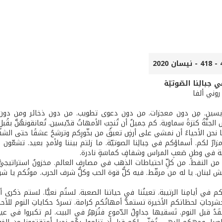
 حِبالِنا الصّوتيّة
روني ألفا
سين. مِن دون معجزات. من دون دعوى تطويب. من دون ذخائر ومن دون مزا
لجنَّةُ كنزةً سماوية. كم جميلٌ أن تُنجِبَ الأمهاتُ قدّيسين. تُعانقونهُنَّ بقُبل
حن الأحياءُ أن نمشي على أرضٍ تعبقُ من بخّورِكم وترشحُ عشقًا حتى الشهادة. ت
ارٌ لكم. أسماؤكم في حِبالِنا الصوتيّة. ما زلتم بيننا ولأمدٍ بعيد. تشعّون مثل 
ة في وطنٍ صَعبِ المراس وشفافٍ كماسَةٍ نادرة.
ن النفط. من كلِّ احتياطات الذهب في مصارف العالم. مخزونٌ استراتيجيٌّ لل
 لبنان. يا له من مرقّط. فيه كلُّ قوة الحب وكلُّ شرف الحرب. موتُكم يا شر
ُكم في أيامِنا الرتيبة. تعينُنا في حياتنا الصعبة. لستُم نعيًّا. لستم ذكرى 
جاتِ لحظاتكم الأخيرة تستمدُّ أمهاتُكم كرامة. تسردُ حكاياتِ النوم للأحفادِ 
َدُ قبل النوم. تَسقيها جداوِلُ الدّموع فتُزهِرُ في البيت. لم تكبروا في عيو