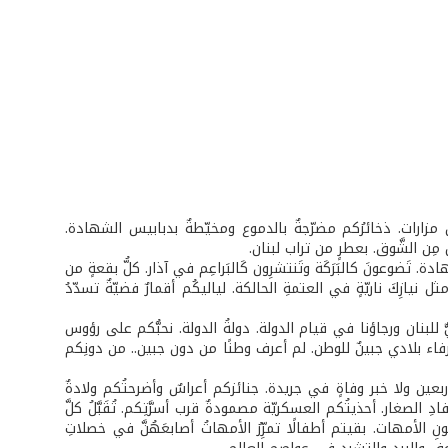
رات. ذخائرُكم مضرّجةٌ بالدموع ومخيّطةٌ بدبابيس الشهادة.
ٍ مِن الشَّوق. بعطرٍ من تراب لبنان.
َضوعونَ كالبَرَكَة وتَنتشرِون كَالبَراعِم في آذار. كلُّ بقعةٍ من
نيازِكَ ناريّةٍ في العتمةِ الحالكة. لياليكُم أقمارٌ فضيّةٌ تسدّدُ
بنان ورجاؤنا في قيام الدولة. دولةُ الدولة. نحبُّكم على رؤوس
فاء بلادي جبينٌ للوطن. لم أعرف وطنًا من دون جبين.. من دونِكم
أربعين ولا خبر وفاةٍ في جريدة. جنائزكم أعراسٌ وأضرحتُكم ولادةٌ
الصغار. أحذيتُكم العسكريّة مصمودةٌ قرب أسرَّتِكم. تُقَبَّلُ كلَّ
نِ الأمهات. بقيتم أطفالًا تمرِّرُ الأمهاتُ أصابعَهُنَّ في خصلاتِ