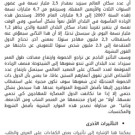
أن عدد سكان العالم سيزيد بمقدار 2,5 مليار
نسمة في غضون
السنوات الثلاث والأربعين المقبلة، وسيرتفع من 6,7 مليارات نسمة
(هذه السنة 2007
(
إلى 9,3 مليارات العام 2050.
وستحصل هذه
الزيادة
المأسوية في البلدان الأقل نمواً بشكل أساسي
.
وفي الوقت
نفسه لن يتغير تقريباً تعداد سكان البلدان الغنية
والذي يناهز 1,2
مليار نسمة اليوم، بل سيسجل تدنيًا. إلا أن هذا التدّني سيعوّض عنه
باستقطاب 2,3 مليون مهاجر سنويًا
.
بمعنى آخر، تحتاج الدول
المتقدمة إلى 2،3 مليون شخص سنويًا للتعويض عن حاجتها من
القوى البشرية.
وبسبب التأثير الناجم عن تراجع الخصوبة وارتفاع معدلات طول العمر
سيزداد عدد
البلدان التي تنحو شعوبها إلى الشيخوخة: فنصف الزيادة
المتوقعة لعدد السكان على
الصعيد العالمي سيتمثل بارتفاع عدد
الأشخاص الذين تفوق أعمارهم الستين
عامًا، ما يعني بأن الدول ذات
الخصوبة المتدنيّة لدى شعوبها سوف تكون مجبرة على استقطاب
مهاجرين إليها بأفضل الشروط المتوافرة عندها. هذا سيحصل بشكل
حتمي إلا إذا ما تكاتفت الدول المصدّرة للمهاجرين كي تحمي
نفسها، أولا" من إفراغ مجتمعها من العنصر الشاب ومن الأدمغة،
وثانيا" من محاولة تصدير هذه الموارد البشرية بأفضل الشروط
والمكتسبات.
التأثيرات الأخرى
يمكننا هنا الإشارة إلى تأثيرات بعض الكفاءات على العرض والطلب.