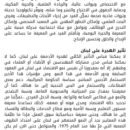
مع الاختصاص وبرواتب عالية، والريادة العلمية، والحرية الفكرية،
وحماية الحقوق في الاختراع والنشر وما شابه، وتوفّر تكنولوجيا حديثة
وثروات مادية ضخمة تمكِّن الفرد من إجراء الأبحاث والتطبيقات، وفرص
البحث العلمي، وإمكان التطور المهني على الصعيد الشخصي، وإمكان
التدرج في الوظائف، وتواصل مع بيئة اجتماعية مدركة مبنية على
المعرفة والخبرة اليومية، وتأقلم الفرد في المعرفة ما يساعد على
الإبداع والخلق وتحسين الإنتاج
.
تأثير الهجرة على لبنان
لا يمكننا قياس التأثير الكمّي لهجرة الأدمغة على لبنان، كما لا
يمكننا قياس مدى مشاركة المهندسين أو الأطباء أو العلماء في
وطنهم. إلا أنه بمقدورنا أن نقيس نمو الاقتصاد في لبنان في العقود
السابقة ودور الأدمغة في هذا النمو. ومن مؤشرات هذا الأخير
الاستثمار
الأجنبي
المباشر، سياسة الحكومة الضرائبية، دعم بعض
القطاعات، والاستثمار في البنى التحتية إلى ما هنالك. كما أن
معرفتنا بمقدار عجز الميزانية، والمديونية العامة، ونسبة التضخم،
والنمو في قطاعي الصناعة والزراعة، ونسبة الدخل الفردي ...تمكِّننا من
تحديد حالة الاقتصاد ومدى قوته أو ضعفه، كذلك تساعدنا معرفة
مستوى التعليم ونسبة الأمية ونمو قطاع الخدمات والبطالة والفساد
إلى ما هنالك، وحتى معرفة ديناميكية سوق العمل. فإذا ما طبّقنا
هذه المعايير نجد أن النمو المتعسّر في لبنان على امتداد الظروف
الصعبة التي مرّ بها منذ العام 1975، والمتواصل حتى الان، لم يكن