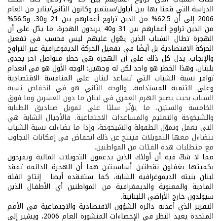
الدراسة التي قمنا بها بين أيلول/سبتمبر وكانون الثاني/يناير من العام
2006 إلى أن 62.5% من الذين تراوح أعمارهم بين 21 و30، و56.5%
من الذين تراوح أعمارهم بين 31 و40 يريدون الهجرة، ما يدّل على أن
الهجرة تطال الشباب الذين يعّول عليهم ليس فحسب في تفعيل
الحركة الاقتصادية بل أيضًا في تفعيل الحركة الديموغرافية عبر التزاوج
والإنجاب. يدل كل ذلك على أن الهجرة هي خطر متواصل آخر يحدق
بلبنان. وهذا الخطر هو واحد لكن له وجهين: الوجه الأول هو في انعدام
توافر نسبة الشباب التي تساعد لبنان على المنافسة الاقتصادية
وعلى التنمية المستدامة،
والوجه الثاني هو في انخفاض نسبة
الشباب بحيث يصبح الهرم العمري في لبنان ما دون العشرين وما فوق
الخامسة والستين، ما يؤثّر سلبًا على تمويل صناديق الطبابة
والشيخوخة والتعليم والمساعدات الاجتماعية. فالأجيال الشابة هي
التي تعمل وتموّل الطفولة والشيخوخة، وإذا ما تضاءلت نسبة الشباب
تتضاءل معها التمويلات فينتج عن ذلك انخفاض في إمكانات التجاوب
مع متطلبات هذه الفئات من المواطنين.
مما لا شكّ فيه أن أولئك الذين يدعمون التحويلات المالية ويفرحون
بكميتها يغفلون نقطتين أساسيتين هما أن الهجرة الدائمة تفقد
لبنان بنيته الديموغرافية الشابة، كما ستفقده أيضا إنتاج الفئة
المادية والمعنوية والديمغرافية من المواطنين أي الأطفال الذين
سيولدون خارج الأراضي اللبنانية.
التقرير الذي أعدته دائرة الشؤون الاقتصادية والاجتماعية في الأمم
المتحدة يعيد النظر في الإحصاءات المنشورة العام 2006، ويشير إلى