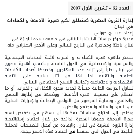
العدد 62 - تشرين الأول 2007
إدارة الثروة البشرية كمنطلق لكبح هجرة الأدمغة والكفاءات
في لبنان
إعداد: غيتا ج. حوراني
مديرة مركز دراسات الانتشار اللبناني في جامعة سيدة اللويزة في
لبنان. باحثة ومحاضرة في التاريخ اللبناني وعلى الأخص الاغترابي منه.
تتصدر ظاهرة هجرة الكفاءات و الخبرات لائحة التحديات الاجتماعية
والسياسية والاقتصادية في الدول النامية.
وتكتسب أهمية قصوى
في لبنان نظراً إلى تزايد عدد المهاجرين
وخصوصًا أصحاب الكفاءات
العلمية والتقنية لما لها من آثار سلبية على التنمية
الاقتصادية
والاجتماعية
وتماسك النسيج الاجتماعي اللبناني.
تتناول الدراسة الحالية مسألة تحديد هجرة الكفاءات والخبرات، أو ما
اصطلح على تسميته "هجرة الأدمغة" ووضعها في إطارها العلمي
والعالمي، ومقاربة الموضوع من النواحي الإيجابية والإفرازات السلبية
على الفرد والعائلة والمجتمع والوطن
.
وتخلص إلى اقتراح سياسات يمكنها أن تسهم في تخفيض نسبة
هجرة الأدمغة خصوصًا الهجرة الدائمة من خلال اعتماد إستراتيجية
إدارة الثروة البشرية في لبنان، والإفادة من أفضل التطبيقات العملية
الناجحة في الدول التي سبقتنا
في
اعتماد هذه الاستراتيجية.