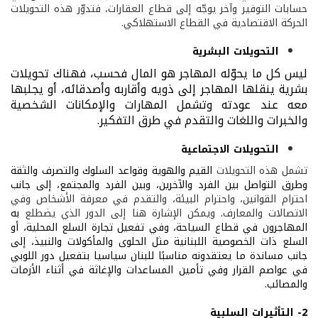
حسابات التوفير وآخر يوجّه إلى قطاع العقارات، فتدوّر هذه التحويلات
الحركة الاقتصادية في القطاع الاستهلاكي.
التحويلات البشرية
ليس كل ما يحوّله المهاجر هو المال فحسب، فهناك تحويلات
بشرية ينقلها المهاجر إلى ذويه وأقاربه وأصدقائه، أو يجلبها
معه عند عودته وتشمل المهارات والإمكانات الشخصية
والخبرات واللغات والتقدم في طرق التفكير.
التحويلات الاجتماعية
تشمل هذه التحويلات
القيم والهوية وقواعد السلوك والتصرف والثقة
وطرق التواصل بين الفرد والآخرين، وبين الفرد والمجتمع، إلى جانب
احترام القوانين، واحترام البيئة، والتقدم في معرفة الأشخاص وفي
الاتصالات والمعارف
.
ويمكن الإشارة هنا إلى الدور الذي يضطلع
به
المهاجرون في قطاع السياحة، وفي تفعيل تجارة السلع المحلية، أو
السلع ذات الخصوصية اللبنانية مثل الحلوى والمأكولات والنبيذ، إلى
جانب مساندة ما يعتقدونه مناسبًا للبنان سياسيا بتفعيل دور اللوبي
في عواصم القرار وفي تأمين المساعدات والإغاثة في أثناء الأزمات
والمصائب.
2-
التأثيرات السلبية