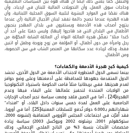
والتنقل. كما يعني ذلك أيضًا أن هناك هوة بين السياسات التعليمية
وحاجات سوق العمل، وأن التحويلات المالية للبنان في ازدياد، وأن
هناك نقصًا في الموارد البشرية لتلبية السوق المحلية اللبنانية، وأن
هذه الهجرة عندما تصبح دائمة تفقد لبنان الأجيال التالية (أي عندما
يتزوج أصحاب هذه الأدمغة ويستقرون في بلدان المهجر ينجبون
الأطفال في البلدان التي قد هاجروا إليها). وليس خفيًا على أحد أن
كندا مثلا" تفضّل هجرة العائلة النواة أي العائلة الشابة المكوّنة من
رجل وامرأة من دون أطفال، أو المؤلفة من زوج وزوجة وطفل أو اثنين
فقط، وذلك لزيادة عدد سكانها من العنصر الشاب في سن الخصوبة،
ومن الأطفال.
كيفية كبح هجرة الأدمغة والكفاءات؟
بينما تسعى الدول المتطورة لاجتذاب الأدمغة من الدول الأخرى، تحشد
الدول المتقدمة جهودها للمحافظة على أدمغتها وعلى وضع حوافز
لعدم هجرتها. ففي بريطانيا مثلاً قامت الحكومة باستيراد التكنولوجيا
من الولايات المتحدة لتحفيز علمائها على البقاء فيها وعدم
[24]
الهجرة
، أما في الصين فلقد وضعت سياسة تجبر أصحاب الإجازات
الجامعية على العمل لمدة خمس سنوات داخل البلاد، أو
"
افتداء"
[25]
شهاداتهم بـ6.000 دولار تُدفع للسلطات المعنية
. أما في أوروبا،
فقد أُقرّت في اجتماعات المجلس الأوروبي المتعاقبة (لشبونه 2000،
ستوكهولم 2001، برشلونه 2002 وبروكسل 2003) سياسة زيادة
مخصصات الأبحاث بنسبة 3% من الناتج الملحي الإجمالي، وذلك