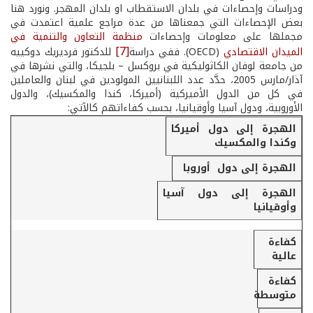
ودراسات وإحصاءات في بلدان الاستقطاب او بلدان المهجر. ونورد هنا
بعض الإحصاءات التي جمعناها من عدة مراجع علمية اعتمدت في
مجملها على معلومات وإحصاءات
منظمة التعاون والتنمية في
[7]
الميدان الاقتصادي
(OECD)
. ففي دراسة
للدكتور فرديريك دوكييه
من جامعة لوفان الكاثوليكية في بروكسل – بلجيكا، والتي نشرها في
آذار/مارس 2005، حدَّد عدد اللبنانيين المولودين في لبنان والعاملين
في كل من الدول الأميركية (أميركا، كندا والمكسيك)، والدول
الأوروبية، ودول آسيا وأوقيانيا، بحسب كفاءاتهم كالآتي:
عدد اللبنانيين المولودين في لبنان بحسب دول الاستقط
الهجرة إلى دول أميركا
العلمية العام 1990
وكندا والمكسيك
الهجرة إلى دول أوروبا
الهجرة إلى دول آسيا
وأوقيانيا
كفاءة
عالية
كفاءة
متوسطة