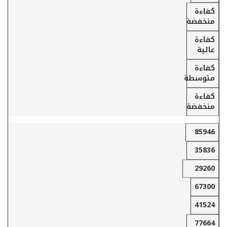
كفاءة
منخفضة
كفاءة
عالية
كفاءة
متوسطة
كفاءة
منخفضة
85946
35836
29260
67300
41524
77664