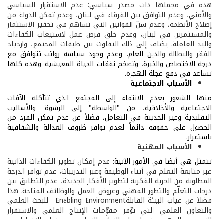
هذه في مجملها ذات مصدر سياسي: عدم الاستقرار السياسي
والأمني، وعدم التوافق بين الفرقاء في لبنان، وعدم تمكن الدولة من
إصلاح الأنظمة، وعدم سنّ القوانين التي تساهم في تحفيز الاستثمار
والمستثمرين في لبنان، وعدم خلق فرص عمل لاستيعاب الكفاءات
واليد العاملة. يضاف إلى ذلك التفاوت بين طبقات المجتمع، وازدياد
الفقر والبطالة وال
دين العام، وعدم وجود سياسة رواتب تتوافق مع
درجة الاختصاص والخبرة، وتضخم نفقات الحياة المعيشية. وهذه كلها
تساعد في دفع عجلة الهجرة.
الأسباب الاجتماعية
منها الشعور بعدم الانتماء إلى المجتمع الذي تتآكله الآفات
الاجتماعية والأخلاقية، من "الواسطة" إلى الرشوة، والأساليب
التقليدية وغير الحديثة في التعامل، فضلاً عن عدم تمكن الفرد من
الحصول على حقوقه دائماً لعدم توافر ظروف العدالة والشفافية
باستمرار
.
الأسباب المهنية
تتمثل هي أيضا في الأمور الآتية:
عدم إمكان تطوير الكفاءات الذاتية
عبر متابعة التعلم في أثناء الوظيفة وعبر التدريبات، عدم توافر الدرجة
المطلوبة من الحرية الفكرية لتطوير الأفكار الجديدة، عدم التطابق بين
درجات التعلّم والتطور المهني وعروض العمل والوظائف المتاحة. هذا
فضلاً عن غياب البيئة القابلة
Enabling Environment
للبحث العلمي
والتعاون العلمي التي توّفر مقوِّمات الإنتاج العلمي والاستقرار