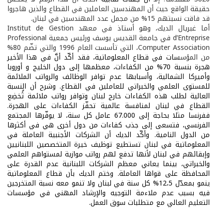
حقيقة الواقع حيث أن المهندسين العاملين في القطاع والذين هاجروا
قد فاقت نسبتهم 15% من مجمل عدد المهندسين في لبنان.
أما غبريال الديك، وهو أستاذ في معهد
Institut de Gestion
d’Entreprise
في جامعة القديس يوسف ورئيس جمعية
Professional
Computer Association
، التي تأسست العام 1996 والتي تضّم 80%
من المؤس
سات في قطاع المعلوماتية، فقد أكّد أنَّ في هذا الأخير
هجرة بنسبة 70% من الكفاءات، معظمها إلى دول الخليج و أوروبا
وأميركا الشمالية، وأسبابها عدم توافر الوظائف والرواتب الملائمة
للمستوى العلمي والخبراتي للعاملين في القطاع. وشرح أن النسبة
العالية لطلب هذه الكفاءات خارج لبنان وتوافر رواتب ملائمة تًُخضِع
القطاع في لبنان لمنافسة عالمية تحفّز الكفاءات على الهجرة.
ففرنسا مثلا بحاجة إلى 67.000 عامل كل سنة، لا يوفّرها المجتمع
الفرنسي، فتسعى إلى جذب كفاءات من دول أخرى هي في أكثرها
من الدول النامية. وأكّد الديك أن الشركات الأجنبية العاملة في
المعلوماتية في لبنان تستطيع توظيف خيرة المتخصصين اللبنانيين
وإبقائهم في لبنان لأنها تدفع لهم رواتب موازية لمستواهم العلمي
والخبراتي، بينما يعاني معظم الشركات اللبنانية عدم القدرة على
المحافظة على قواها العاملة. وختم الديك بأن قطاع المعلوماتية
ينمو بمعدّل 12،5% كل سنة في لبنان ولا تنمو معه نسبة المتخرجين
فيه بسبب عدم ملاءمة التوجيه والإرشاد المهني في مؤسسات
التعليم العالي مع متطلبات سوق العمل.