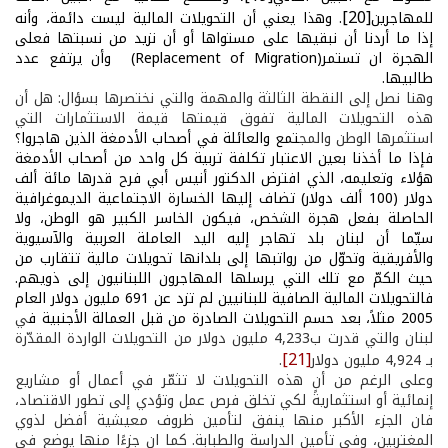
[20]
للمهاجرين
. وهذا يعني أن التحويلات المالية ليست دائمة، وأنه
إذا ما أردنا أن نبقيها على مستواها أو أن نزيد من نسبتها فعلى
الهجرة ان تستمر
(Replacement of Migration)
وأن يرتفع عدد
طالبيها.
وهنا نصل إلى النقطة الثالثة والمهمة والتي نختصرها بسؤال: هل أن
هذه التحويلات المالية تفوق قيمتها قيمة الاستثمارات التي
استثمرها الوطن والمج
تمع والعائلة في أصحاب الأدمغة الذين هاجروا؟
فإذا ما أخذنا بعين الاعتبار تكلفة تربية كل واحد من أصحاب الأدمغة
هؤلاء وتعليمه،
الذي افترض الدكتور أنيس أبي فرح قدرها مائة ألف
دولار (100 ألف دولار) تضاف إليها الخسارة الاجتماعية الديموغرافية
الحاصلة بفعل هجرة الشخص، فيكون الخاسر الكبير هو الوطن، ولا
سيّما أن لبنان بلد تهاجر إليه اليد العاملة العربية والآسيوية
والأفريقية وتحوّل من رواتبها إلى بلدانها تحويلات مالية تتقارب من
حيث الكمّ مع تلك التي يرسلها المهاجرون اللبنانيون إلى ذويهم.
فالتحويلات المالية الصافية للبنانيين لم تزد عن 691 مليون دولار العام
2005 مثلاً، بعد حسم التحويلات الصادرة من قبل العمالة الأجنبية ف
ي
لبنان والتي قدرت ب4,233 مليون دولار من التحويلات الواردة المقدّرة
[21]
بـ 4,924 مليون دولار
.
وعلى الرغم من أن هذه التحويلات لا تثمّر في أعمال أو مشاريع
إنمائية أو استثماريةً لكي تخلق فرص عمل وتؤدي إلى تطور الاقتصاد،
فان الجزء الأكبر منها ينفق لتأمين ظروف معيشية أفضل لذوي
المغتربين، وفي تأمين الدراسة والطبابة. كما ان جزءًا منها يوضع في