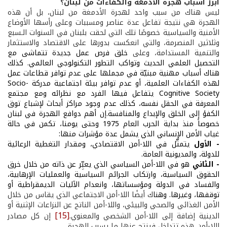
أبرز أسباب هجرة الأدمغة والكفاءات من لبنان؟
ليس هناك من سبب واحد لهجرة الأدمغة من لبنان، بل أن هذه
الهجرة هي نتيجة تفاعل عدة عناصر ومسببات وعلى رأسها الأوضاع
الأمنية والسياسية خصوصًا تلك التي لحقت بلبنان في السنوات الـسبع
وثلاثين المنصرمة، والتي انعكست بدورها على الاقتصاد والاستثمار
والتنمية المستدامة، وعلى
خلق فرص عمل جديدة تتماشى مع
التحصيل العلمي الحديث وتواكب التطور التكنولوجي العالمي. كذلك
هناك أسباب مهنية مبنيّة في مجملها على عدم توافر قطاعات عمل
لهذه الكفاءات العلمية، أو عدم توافر بيئة اجتماعية مدركة
Socio-
Cognitive Society
يتفاعل فيها الفرد مع نظرائه ومع مجتمع
المعرفة في الحقل نفسه، كذلك عدم وجود مراكز أبحاث لإشباع توق
الكفؤ إلى الخلق والإبداع والمنافسة.إن أهم دوافع الهجرة في لبنان
خصوصاً منذ بداية الحرب العام 1975 وحتى يومنا، تكمن في حالة
غياب الأمن الإنساني الذي يشمل عدة مؤشرات منها:
- الأول
يتمثَّل في اللا-أمن الاقتصادي، ومقدار التغطية الرعائية
للدولة، والمديونية العامة.
- الثاني
هو في اللا-أمن السياسي الذي يعبِّر عن ذاته من خلال خرق
الحقوق السياسية، وارتكاب الجرائم السياسية والعمليات الإرهابية،
والفساد في الدولة ومؤسساتها، وانعدام الآليات الديمقراطية أو
توقفها، وغيرها. وهنا
ك أيضًا اللا-أمن الاجتماعي الذي يقاس من خلال
الأمن الغذائي والصحي والبيئي، واللا-أمن الناتج عن النزاعات الإثنية أو
[15]
الدينية إضافة إلى اللا-أمن الشخصي والمعنوي.
إن كل مصادر
اللا-أمن هذه تتداخل فينتج عنها ما يسبب الهجرة.