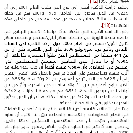
[12]
44% للعام 1990
.
وتشير دراسة الدكتور أنيس أبى فرح التي نشرت العام 2001 إلى أن
22.9% من الذين هاجروا بين العامين 1975 و2001 هم من حملة
الشهادات العالية، مقابل 22.6% من عدد المقيمين من حاملي هذه
[13]
الشهادات
.
وفي الدراسة الأخيرة التي نفَّذها مركز دراسات الانتشار اللبناني في
جامعة سيدة اللويزة بين منتصف شهر أيلول/سبتمبر ومنتصف شهر
كانون الأول/ديسمبر
من العام 2006 حول إرادة الهجرة لدى الشباب
اللبناني وتأثير حرب تموز/يوليو 2006 على القرار بالهجرة، تبّين أن من
بين 444 شخصًا من المستطلعين الذين ملأوا الاستمارة بكاملها، أن
60.5% أو ما يعادل ثلثي اللبنانيين المقيمين المستطلعين أبدوا
رغبتهم في المغادرة، وأن 68.4% منهم أكد
واّ أن حرب تموز/يوليو قد
أثّرت فيهم وساعدتهم على اتخاذ قرارهم بالرحيل. كما أفضى التقرير
إلى أن 62.5% من الذين تراوح أعمارهم بين 21 و30 سنة، و56.5% من
الذين تراوح أعمارهم بين 31 و40 سنة يريدون الهجرة، وأنَّ من بين
أولئك الذين يريدون الهجرة، 56.1% هم من حملة الإجازات، و 24.2%
من حملة الماجستير، و2.2% من حملة الدكتوراه، أي أن الذين يودُّون
الهجرة يدخلون في خانة هجرة الأدمغة.
وردًا على اتصالات هاتفية أجريناها لاستطلاع نقابات أصحاب الكفاءات
في قطاع المعلوماتية والهندسة والصحافة تبيّن لنا الآتي: أن نقابة
المهندسين صرّحت بأن عدد المهندسين المسجَّلين لديها والذين
يدفعون اشتراكاتهم في النقابة وصرّحوا بأنهم يعملون خارج لبنان بلغ
3820 مهندسًا؛ إلا
أن جهات نقابية أ
كّدت أن هذا الرقم لا يعكس