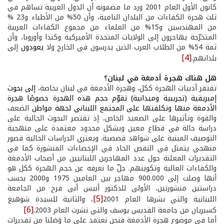
كانون الأول العام 2001 ورد ما مضمونه أن الدول العربية تساهم في
ثلث هجرة الكفاءات من البلدان النامية، وأن 50% من الأطباء و23 %
من المهندسين و15% من العلماء من مجموع الكفاءات العربية
المتخرّجة يهاجرون إلى الولايات المتحدة الأميركية وكندا وأوروبا، وأن
ثمة 54% من الطلاب العرب الذين يدرسون في الخارج ولا
يعودون
إلى
[4]
بلدانهم.
هل هناك هجرة أدمغة في لبنان؟
تفتقر أدبيات الهجرة ككل، وهجرة الأدمغة في لبنان بخاصة،
إلى بحوث
إمبريقية (تجريبية وميدانية) تقوّم حجم هذه الهجرة خصوصًا هجرة
الأدمغة منها وتكلفتها على المجتمع اللبناني لجهة مواطن
الضعف
والقوة وتأثيرها على الصعيد الخاص، إذ تقتصر البحوث الحالية على
دراسة حالة في قطاع معين وبشكل محدود معتمدة على منهجية
التوصيف المبنية على شواهد قصصية. ويعتري الدراسات الحالية قصور
منهجي يتمثل في النقص الحاد في الإحصاءات المنشورة كما في
التقديرات المعلنة حول عدد المهاجرين اللبنانيين من أصحاب الأدمغة
والكفاءات العالية وتكوينهم. جلّ ما نعرفه عن حجم الهجرة ككل هو
أنها وصلت إلى 900.000 مهاجر بين العامين 1975 و2000 بحسب
دراستين منشورتين، الأولى للدكتور أنيس أبى فرح من الجامعة
[5]
اللبنانية والتي نشرها العام 2001
، والثانية للسيدة شوهيغ
[6]
كسبريان من جامعة القديس يوسف والتي نشرت العام 2003.
أما في موضوع هجرة الأدمغة فنحن نعتمد على ما وَصَلنا من تقديرات