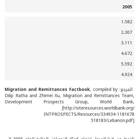
2005
1،582
2،307
3،111
4،672
5،592
4،924
المرجع:
, compiled by
Migration and Remittances Factbook
Dilip Ratha and Zhimei Xu, Migration and Remittances Team,
Development Prospects Group, World Bank,
[http://siteresources.worldbank.org/
INTPROSPECTS/Resources/334934-1181678
518183/Lebanon.pdf]