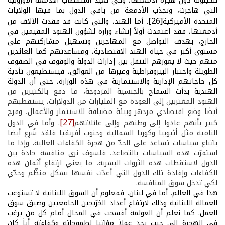
للحيلولة دون هجرة أدمغتها، وكي تعيد استقطاب الأدمغة الأوروبية
التي هاجرت
،
وتجذب الأدمغة من باقي الدول بما فيها الولايات
[26]
المتحدة الأميركية
. أما الهند، والتي كانت قد فقدت الآلاف من
أدمغتها، فقد اعتمدت أولاً إنشاء وزارة لشؤون الهنود المقيمين في
الخارج، بهدف التواصل مع المهاجرين وتسهيل مشاركتهم على
مستوى أكبر في حياة الهند الاقتصادية، ومساعدتهم كما العائدين
منهم حيث لا يعوزهم التنقل بين إدارات الدولة والوقوف في الصفوف
الطويلة واختبار البيروقراطية وغيرها من العوائق، فيستطيعون تأدية
كل حاجاتهم الإدارية والاستثمارية في هذه الوزارة، حتى أن الدولة
الهندية بدأت السماح
بالجنسية المزدوجة، ما دفع بالكثيرين من
الهنود المغتربين إلى العودة مع المليارات من الدولارات، يستقطبهم
أيضًا وضع اقتصادي مزدهر وبيئة مضيافة للاستثمار والأعمال، وفرح
[27]
كبير بأنهم عادوا إلى وطنهم وإلى عائلاتهم
. وأما في الدول
النامية مثل أثيوبيا وكوريا الشمالية وجنوب أفريقيا فلقد شُرِع أيضا
باتباع سياسات تساعد على الحدّ من هجرة الكفاءات العالية. وإذا ما
استمرّت هذه السياسات بالتصاعد، فلسوف نرى منافسة حادة بين
الدول لاستقطاب هذه الثروات البشرية، ما يعني ارتفاع أثمان هذه
الكفاءات وإفادة تلك الدول التي أعدّت نفسها بشكل منظّم وجدّي
لكي تدخل سوق المنافسة.
هذا في العالم، أما في لبنان، فمعلوم أن السوق اللبنانية لا تستوعب
العمالة اللبنانية وذلك لارتفاع أعداد الخرّيجين الجامعيين وضيق سوق
العمل. كما نعلم أن العولمة أفسحت في المجال أمام كل من يرغب
في الهجرة إلى حيث يجد عملاً مؤاتيا لطموحاته وكفاءته أياً كان