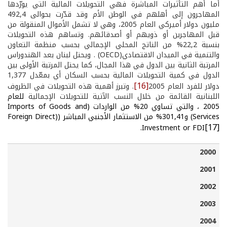
أما أهم التأثيرات المباشرة فهي التحويلات المالية التي يورّدها
المهاجرون إلى أهلهم في الوطن الأم وقد قدّرت بحوالى 492
4
,
مليون دولار أميركي العام 2005، وهي لا تشمل الأموال المنقولة من
قبل المهاجرين أو ذويهم أو أصدقائهم. وتساهم هذه التحويلات
بنسبة 22
2% من
,
الناتج المحلي الإجمالي
بحسب منظمة التعاون
والتنمية في الميدان الاقتصادي
(OECD)
. ويحتل لبنان بعد الهندوراس
المرتبة الثانية بين الدول في هذا المجال، كما يحتل المرتبة الأولى بين
الدول في كمية التحويلات المالية بحسب السكان أي بمعّدل 1
377
,
[16]
دولار للفرد العام 2005
. وتبرز أهمية هذه التحويلات في الظروف
اللبنانية القائمة من خلال النسب الآتية للتحويلات الإجمالية
للعام
2005 ، والتي تساوي 20% من الواردات
(Imports of Goods and
Services)
و301,41% من الاستثمار الأجنبي المباشر (
(Foreign Direct
[17]
.
Investment or FDI
2000
التحويلات المالية الرسمية للبنانيين (ملايين الدولارات الأميركية
2001
2002
2003
2004