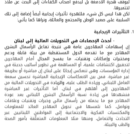
ليوقف هجرة الأدمغة بل ليدفع أصحاب الكفاءات إلى البحث عن ملاذ
لتثميرها.
لكن هذا ليس كل شيء. فللهجرة تأثيرات إيجابية أيضاً إضافة إلى تلك
السلبية على صعيد الوطن والمجتمع والعائلة، ونراها كما يأتي:
التأثيرات الإيجابية
-
أحدث الإحصاءات في التحويلات المالية إلى لبنان
إن إسهامات المهاجرين عامة هي نتيجة تفاعل الرأسمال البشري
المهاجر مع ما تقدمه الدول المستقطبة من بيئة قابلة ودعم
ومختبرات وإمكانات وتقنيات، ما يفسح المجال
أمام المهاجرين
لتحقيق اكتشافات علمية، أو المساهمة في تطوير أساليب حديثة في
إدارة المؤسسات. وهي تنعكس إيجابًا على لبنان إن مباشرة أو بطريقة
غير مباشرة. فمن بين الانعكاسات الإيجابية المباشرة تحسين سمعة
العامل اللبناني، وزيادة الطلب عليه
، والزياد
ة في التحويلات المالية من
المهاجرين إلى أهلهم في لبنان. أما التأثيرات غير المباشرة
فنشهدها في زيادة نسبة الرأسمال البشري اللبناني بعد عودة
المهاجر مع ما يحمله من رأسمال مالي وخبرات وتقنيات وعلاقات
وتواصل، كما نلمسها في تحويل المهاجر العائد للمعلومات
والمكتسبات الفكرية والاجتماعية إلى المواطنين اللبنانيين عبر
التحادث والتعامل، ومنها مثلا المعلومات المتعلّقة بأمور الصحة
والطب والبيئة.