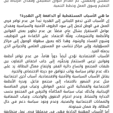
النفسي والمهني، ثم انعدام التوازن التعليمي وفقدان الارتباط بين
التعليم وسوق العمل وخطط التنمية.
ما هي الأسباب المستقطبة أو الدافعة إلى الهجرة؟
إن الأسباب التي تدفع اللبناني إلى الهجرة تبدأ من عدم توافر فرص
العمل في الوطن لتصل إلى سوء الظروف الأمنية والسياسية وفقدان
عوامل الاستقرار بشكل عام، فضلاً عن عدم تطوير بعض القوانين
والأنظمة والتشريعات، وقلّة الاعتماد على الكفاءة في التوظيف،
وشيوع الفساد والرشوة. وهذا كله يعيق سهولة الوصول إلى مراكز
المسؤولية، وإلى مراكز تتناسب مع المستوى العلمي والخبراتي الذي
يحمله الفرد.
الأسباب الاقتصادية تؤدي أيضاً دوراً هاماً، من عدم توافر أنظمة
وقوانين ترعى الاستثمار وتحفّزه، إلى جانب انخفاض التفاوت بين
طبقات المجتمع واتساع دائرة الفقر، وارتفاع معدّل البطالة. زد على
ذلك عدم توافر سياسة رواتب تتوافق مع درجة الاختصاص والخبرة.
يقابل الأسباب السياسية والأمنية والاقتصادية، أسباب أخرى اجتماعية
مثل عدم الشعور بالانتماء إلى مجتمع فاعل، وندرة الأنظمة
الاجتماعية والقضائية التي تحمي المواطن، وغياب فرص المنافسة
الإيجابية، وكذلك غياب سياسة المكافأة والترقي في المجتمع بحسب
الجدارة والنشاط، وعدم احترام الحقوق والواجبات، وغياب الشفافية
والضمانات الاجتماعية والصحية، وعدم وجود سياسة دعم في حال
البطالة، ولا ضمان شيخوخة.
أما الأسباب المهنية الجاذبة فهي في مجملها فرص عمل متطابقة