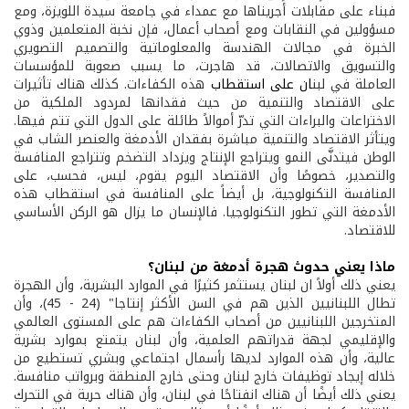
فبناء على
مقابلات أجريناها مع عمداء في جامعة سيدة اللويزة، ومع
مسؤولين في النقابات ومع أصحاب أعمال، فإن نخبة المتعلمين وذوي
الخبرة في مجالات الهندسة والمعلوماتية والتصميم التصويري
والتسويق والاتصالات، قد هاجرت، ما يسبب صعوبة للمؤسسات
العاملة في لبن
ان على استقطاب
هذه الكفاءات.
كذلك هناك تأثيرات
على الاقتصاد والتنمية من حيث فقدانها لمردود الملكية من
الاختراعات والبراءات التي تدرّ أموالاً طائلة على الدول التي تتم فيها.
ويتأثر الاقتصاد والتنمية مباشرة بفقدان الأدمغة والعنصر الشاب في
الوطن فيتدنَّى النمو ويتراجع الإنتاج ويزداد التضخم وتتراجع المنافسة
والتصدير، خصوصًا وأن الاقتصاد اليوم يقوم، ليس، فحسب، على
المنافسة التكنولوجية، بل أيضاً على المنافسة في استقطاب هذه
الأدمغة التي تطور التكنولوجيا. فالإنسان ما يزال هو الركن الأساسي
للاقتصاد.
ماذا يعني حدوث هجرة أدمغة من لبنان؟
يعني ذلك أولاً ان لبنان يستثمر كثيرًا في الموارد البشرية، وأن الهجرة
تطال اللبنانيين الذين هم في السن الأكثر إنتاجا" (24 - 45)، وأن
المتخرجين اللبنانيين من أصحاب الكفاءات هم على المستوى العالمي
والإقليمي لجهة قدراتهم العلمية، وأن لبنان يتمتع بموارد بشرية
عالية، وأن هذه الموارد لديها رأسمال اجتماعي وبشري تستطيع من
خلاله إيجاد توظيفات خارج لبنان وحتى خارج المنطقة وبرواتب منافسة.
يعني ذلك أيضًا أن هناك انفتاحًا في لبنان، وأن هناك حرية في التحرك