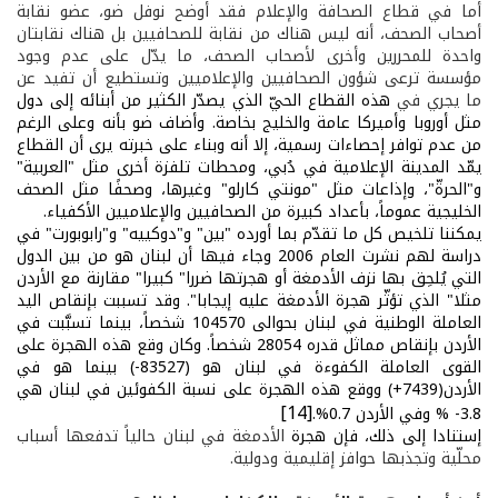
أما في قطاع الصحافة والإعلام فقد أوضح نوفل ضو، عضو نقابة
أصحاب الصحف، أنه ليس هناك من نقابة للصحافيين بل هناك نقابتان
واحدة للمحررين وأخرى لأصحاب الصحف، ما يدّل على عدم وجود
مؤسسة ترعى شؤون الصحافيين والإعلاميين وتستطيع أن تفيد عن
ما يجري في
هذه القطاع الحيّ الذي يصدّر الكثير من أبنائه إلى دول
مثل أوروبا وأميركا عامة والخليج بخاصة. وأضاف ضو بأنه وعلى الرغم
من عدم توافر إحصاءات رسمية، إلا أنه وبناء على خبرته يرى أن القطاع
يمّد المدينة الإعلامية في دُبي، ومحطات تلفزة أخرى مثل "العربية"
و"الحرةّ"، وإذاعات مثل "مونتي كارلو" وغيرها، وصحفًا مثل الصحف
الخليجية عموماً، بأعداد كبيرة من الصحافيين والإعلاميين الأكفياء.
يمكننا تلخيص كل ما تقدّم بما أورده "بين" و"دوكييه" و"رابوبورت" في
دراسة لهم نشرت العام 2006 وجاء فيها أن لبنان هو من بين الدول
التي يُلحِق بها نزف الأدمغة أو هجرتها ضررا" كبيرا" مقارنة مع الأردن
مثلا" الذي تؤثّر هجرة الأدمغة عليه إيجابا". وقد تسببت بإنقاص اليد
العاملة الوطنية في لبنان بحوالى 104570 شخصاً، بينما تسبَّبت في
الأردن بإنقاص مماثل قدره 28054 شخصاً. وكان وقع هذه الهجرة على
القوى العاملة الكفوءة في لبنان هو (83527-) بينما هو في
الأردن(7439+) ووقع هذه الهجرة على نسبة الكفوئين في لبنان هي
[14]
3.8- % وفي الأردن 0.7%.
إستنادا إلى ذلك، فإن هجرة
الأدمغة في لبنان حالياً تدفعها أسباب
محلّية وتجذبها حوافز إقليمية ودولية.