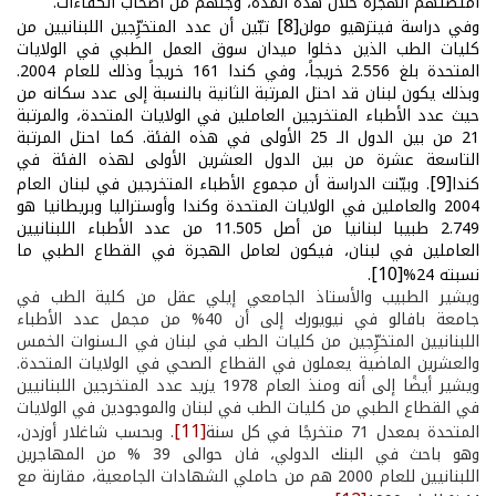
امتصّتهم الهجرة خلال هذه المدة، وجلّهم من أصحاب الكفاءات.
[8]
وفي دراسة فيتزهيو مولن
تبّين أن عدد المتخرِّجين اللبنانيين من
كليات الطب الذين دخلوا ميدان سوق العمل الطبي في الولايات
المتحدة بلغ 2.556 خريجاً، وفي كندا 161 خريجاً وذلك للعام 2004.
وبذلك يكون لبنان قد احتل المرتبة الثانية بالنسبة إلى عدد سكانه من
حيث عدد الأطباء المتخرجين العاملين في الولايات المتحدة، والمرتبة
21 من بين الدول الـ 25 الأولى في هذه الفئة. كما احتل المرتبة
التاسعة عشرة من بين الدول العشرين الأولى لهذه الفئة في
[9]
كندا
. وبيّنت الدراسة أن مجموع الأطباء المتخرجين في لبنان العام
2004 والعاملين في الولايات المتحدة وكندا وأوستراليا وبريطانيا هو
2.749 طبيبا لبنانيا من أصل 11.505 من عدد الأطباء اللبنانيين
العاملين في لبنان، فيكون لعامل الهجرة في القطاع الطبي ما
[10]
نسبته 24%
.
ويشير الطبيب والأستاذ الجامعي إيلي عقل من كلية الطب في
جامعة بافالو في نيويورك إلى أن 40% من مجمل عدد الأطباء
اللبنانيين المتخرِّجين من كليات الطب في لبنان في الـسنوات الخمس
والعشرين الماضية يعملون في القطاع الصحي في الولايات المتحدة.
ويشير أيضًا إلى أنه ومنذ العام 1978 يزيد عدد المتخرجين اللبنانيين
في القطاع الطبي من كليات الطب في لبنان والموجودين في الولايات
[11]
المتحدة بمعدل 71 متخرجًا في كل سنة
. وبحسب شاغلار أوزدن،
وهو باحث في البنك الدولي، فان حوالى 39 % من المهاجرين
اللبنانيين للعام 2000 هم من حاملي الشهادات الجامعية، مقارنة مع