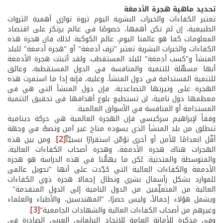
تحديد ماهية هجرة الأدمغة
تعتبر الكفاءات والخبرات البشرية اليوم ثروة توازي أهمية الثروات
الطبيعية، إن لم تكن أهمها، خصوصًا في عالم يرتكز على اقتصاد
المعلومات كما هو عالمنا اليوم، عالم الكوكبة. لذلك فان هجرة هذه
الكفاءات والخبرات البشرية تعتبر "نزف أدمغة" أو "هجرة أدمغة" للبلد
المنشأ و"كسب أدمغة" للبلد المستقطب. ولقد أثبتت هجرة الأدمغة
أنها مسهّلة للتنمية والمنافسة في الدول المستقطبة، وعائق
للتنمية المستدامة في دول المنشأ. وعليه، فإنه إذا ما استمرت هذه
الهجرة على وتيرتها التصاعدية، فإن دول المنشأ التي هي في
معظمها دول نامية، لن تستطيع بلوغ أهدافها في تحقيق التنمية
المستدامة أو المنافسة في الأسواق العالمية.
وفقاً لإبراهيم سركيسي فإن الهجرة العالمية هي حركة دينامية
تنطلق من بلد المنشأ الذي يسوده مناخ غير آمن وتصبُّ في وجهة
[2]
أقّل انعدامًا للأمن أو أخرى تؤمّن استقرارًا نسبيّاّ
. ومن بين هذه
الهجرات هناك هجرة الأدمغة، وهجرة أصحاب الكفاءات العالية،
والمتوسطة والمتدنية. لكن ما يهمُّنا في هذه الدراسة هو هجرة
الأدمغة والكفاءات العالية التي حُدِّدت على أنها "تحويل عالمي
للموارد بشكل رأسمال بشري وتطال إجمالا هجرة ذوي الكفاءات
العالية من المتعلِّمين من الدول النامية إلى الدول المتقدمة"
ويشمل هؤلاء إجمالاً، وليس حصرًا، "المهندسين، والأطباء والعلماء
[3]
وغيرهم من أصحاب الكفاءات العالية والشهادات الجامعية"
.
وفي مذكرة للأمانة العامة للاتحاد البرلماني العربي الصادرة في