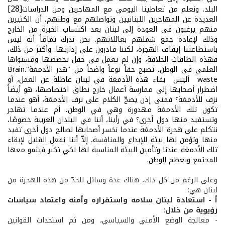
[28]
البلد. ونعلم من تعاطينا اليومي مع المهاجرين ومن الدراسات
العديدة عن المهاجرين اللبنانيين وتواصلهم مع وطنهم، أن الكثيرين
منهم يرغبون في العودة إلى لبنان بعد اكتساب الخبرة من الخارج
وذلك لإعادة جمع شملهم بعائلاتهم. نحن ندرك تماماً أنه ليس
باستطاعتنا إيقاف الهجرة، لكننا قادرون على إدارتها. وأكثر من ذلك،
فهذه الطاقات الخلاقة، وإن لم تعمل في حقل تخصصها ومستواها
العلمي في الوطن، تصبح حقاً نوعاً واضحاً من "هدر الأدمغة"
.Brain
waste
أليس بقاء هذه الأدمغة في لبنان عاطلة عن العمل، أو
اضطرار أصحابها إلى ممارسة أعمال خارج نطاق اختصاصها، هو أيضاً
نزف للأدمغة؟ فمتى إذن يصحّ الكلام على نزف الأدمغة، أهو عندما
تكون تلك الأدمغة مهدورة وهي في الوطن، أم عندما تهاجر
وتستفيد منها دول أخرى
؟
في رأينا، أننا في البلدان العربية خصوصًا،
نتكلم على هجرة الأدمغة عندما نخسر أصحابها لصالح دول أخرى تفيد
منها وتؤمن لها بيئة للإبداع والمنافسة، إلاّ أننا نفعل القليل لإبقاء
تلك الأدمغة عندنا وتأمين البيئة المناسبة لها لكي تكبر فينمو معها
المجتمع ويعظم الوطن.
وعلى الرغم من كل ذلك، هناك عدة وسائل للحدّ من هذه الهجرة من
لبنان هي:
أ - استعادة لبنان سلامه واستقراره وأمنه واعتماد سياسات
رؤيوية
من خلال
:
-
معالجة الوضع الأمني والسياسي، ومن ثم
استحداث القوانين