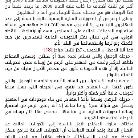
نلاحظ من هذا الجدول ارتفاع كميّة التحويلات المالية العام 2005 إلى
أكثر من ثلاثة أضعاف ما كانت عليه العام 2000، ما يزيدنا يقيناً بان
هذا الارتفاع هو في مجمله نتيجة للارتفاع في أعداد المهاجرين.
وعلى الرغم من أن التحويلات المالية الرس
مية عالية بالنسبة إلى عدد
المهاجرين اللبنانيين، إلا أنه يجب معرفة ثلاث نقاط مهمة في مسألة
استمرارية التحويلات المالية على المستوى نفسه أو ارتفاعها. النقطة
الأولى، هي في تبيان تغيّر التحويلات المالية للمهاجرين من حيث
الكميّة وتواترها واستعمالها في البلد الأم.
[18]
كما أننا نلاحظ أن التحويلات تمرّ بثلاث
مراحل
:
-
مرحلة الوصول والتي تستمر لمدة سنة
أو سنتين، ويسعى المهاجر
خلالها لتركيز وضعه في المهجر على الرغم من إرساله بعض التحويلات
المالية، إلا أن هذه التحويلات تكون في معظم الأحيان قليلة من حيث
الكميّة والتواتر.
-
مرحلة بداية الاستقرار، بين السنة الثانية والخامسة للوصول، والتي
يكون فيها راتب المهاجر قد ارتفع، هي المرحلة التي يرسل فيها
تحويلات مالية أكبر كميّة وأكثر تواتراً.
-
مرحلة الترسّخ، وفيها يأخذ المهاجر في بناء موجوداته في المهجر،
وتتمثَّل في شرائه منزلاً أو ما شابه. إلا أنه وعلى الرغم من استمرار
إرساله التحويلات المالية، فان مبالغها تنخفض عمّا كان يرسله
في
المرحلة المتوسطة لهجرته.
ويختلف سلوك المهاجر الأول بالنسبة إلى ا
لتحويلات المالية عن
الأجيال التالية. ولقد أثبتت الدراسات أن التحويلات المالية تتراجع بشكل
[19]
ملحوظ مع الجيل الثاني
،
وتنقطع نهائياً مع الجيل الثالث