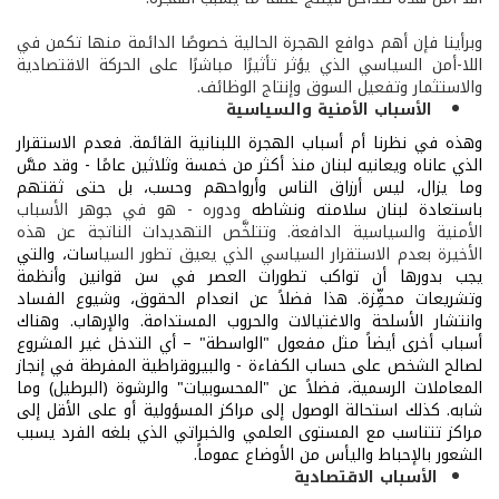
وبرأينا فإن أهم دوافع الهجرة الحالية خصوصًا الدائمة منها تكمن في
اللا-أمن السياسي الذي يؤثر تأثيرًا مباشرًا على الحركة الاقتصادية
والاستثمار وتفعيل السوق وإنتاج الوظائف.
الأسباب الأمنية والسياسية
وهذه في نظرنا أم أسباب الهجرة اللبنانية القائمة. فعدم الاستقرار
الذي عاناه ويعانيه لبنان منذ أكثر من خمسة وثلاثين عامًا - وقد مسَّ
وما يزال، ليس أرزاق الناس وأرواحهم وحسب، بل حتى ثقتهم
باستعادة لبنان سلامته ونشاطه
ودوره - هو في جوهر الأسباب
الأمنية والسياسية الدافعة. وتتلخَّص التهديدات الناتجة عن هذه
الأخيرة بعدم الاستقرار السياسي الذي يعيق تطور السيا
سات، والتي
يجب بدورها أن تواكب تطورات العصر في سن قوانين وأنظمة
وتشريعات محفِّزة. هذا فضلاً عن انعدام الحقوق، وشيوع الفساد
وانتشار الأسلحة والاغتيالات والحروب المستدامة. والإرهاب. وهناك
أسباب أخرى أيضاً مثل مفعول "الواسطة" – أي التدخل غير المشروع
لصالح الشخص على حساب الكفاءة - والبيروقراطية المفرطة في إنجاز
المعاملات الرسمية، فضلاً عن "المحسوبيات" والرشوة (البرطيل) وما
شابه. كذلك استحالة الوصول إلى مراكز المسؤولية أو على الأقل إلى
مراكز تتناسب مع المستوى العلمي والخبراتي الذي بلغه الفرد يسبب
الشعور بالإحباط واليأس من الأوضاع عموماً.
الأسباب الاقتصادية