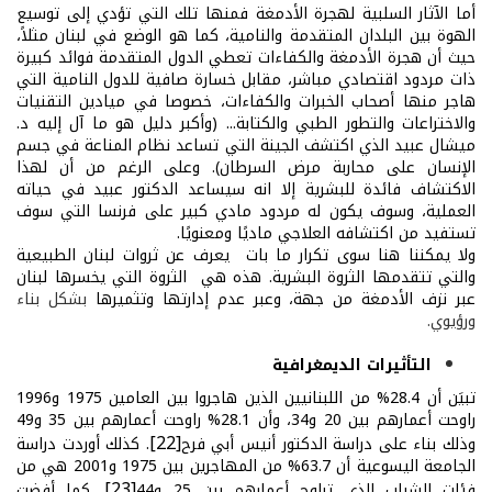
أما الآثار السلبية لهجرة الأدمغة فمنها تلك التي تؤدي إلى توسيع
الهوة بين البلدان المتقدمة والنامية، كما هو الوضع في لبنان مثلاً،
حيث أن هجرة الأدمغة والكفاءات تعطي الدول المتقدمة فوائد كبيرة
ذات مردود اقتصادي مباشر، مقابل خسارة صافية للدول النامية التي
هاجر منها أصحاب الخبرات والكفاءات، خصوصا في ميادين التقنيات
والاختراعات والتطور الطبي والكتابة... (وأكبر دليل هو ما آل إليه د.
ميشال عبيد الذي اكتشف الجينة التي تساعد نظام المناعة في جسم
الإنسان على محاربة مرض السرطان). وعلى الرغم من أن لهذا
الاكتشاف فائدة للبشرية إلا انه سيساعد الدكتور عبيد في حياته
العملية، وسوف يكون له مردود مادي كبير على فرنسا التي سوف
تستفيد من اكتشافه العلاجي ماديًا ومعنويًا.
ولا يمكننا هنا سوى تكرار ما بات يعرف عن ثروات لبنان الطبيعية
والتي تتقدمها الثروة البشرية. هذه هي الثروة التي يخسرها لبنان
عبر نزف الأدمغة من جهة، وعبر عدم إدارتها وتثميرها
بشكل بناء
ورؤيوي.
التأثيرات الديمغرافية
تبيَن أن 28.4% من اللبنانيين الذين هاجروا بين العامين 1975 و1996
راوحت أعمارهم بين 20 و34، وأن 28.1% راوحت أعمارهم بين 35 و49
[22]
وذلك بناء على دراسة الدكتور أنيس أبي فرح
. كذلك أوردت دراسة
الجامعة اليسوعية أن 63.7% من المهاجرين بين 1975 و2001 هي من
[23]
فئات الشباب الذي تراوح أعمارهم بين 25 و44
. كما أفضت