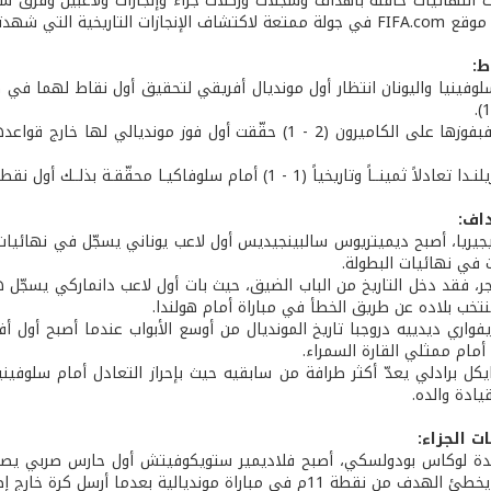
نت النهائيات حافلة بأهداف وسجلات وركلات جزاء وإنجازات ولاعبين وفرق
ية التي شهدتها نهائيات بلاد قوس قزح.
ط:
أما اليابان، فبفوزها على الكاميرون (2 - 1) حقّقت أول فو
ً (1 - 1) أمام سلوفاكيـا محقّقـة بذلــك أول نقطــة في تاريــخ مشاركاتـهـا في نهـائيـات كأس العالم.
داف:
ت في نهائيات البطولة.
جر، فقد دخل التاريخ من الباب الضيق، حيث بات أول لاعب دانماركي يسجّل ه
خب بلاده عن طريق الخطأ في مباراة أمام هولندا.
يفواري ديدييه دروجبا تاريخ المونديال من أوسع الأبواب عندما أصبح أول
أمام ممثلي القارة السمراء.
يادة والده.
ت الجزاء:
دة لوكاس بودولسكي، أصبح فلاديمير ستويكوفيتش أول حارس صربي يصدّ ض
ة 11م في مباراة مونديالية بعدما أرسل كرة خارج إطار المرمى.