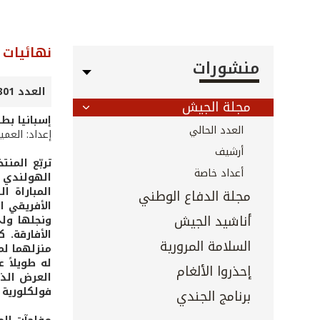
نهائيات 
منشورات
العدد 301 - تموز 2010
مجلة الجيش
إسبانيا بطل
العدد الحالي
إعداد: العمي
أرشيف
أعداد خاصة
مجلة الدفاع الوطني
الأفريقي ا
أناشيد الجيش
ونجلها ولي
السلامة المرورية
منزلهما لم
له طويلاً 
إحذروا الألغام
العرض الذي
فولكلورية 
برنامج الجندي