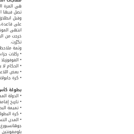
مفاجآت الم
تصل فيها الى
على قاعدة، ل
انتهى المون
خرجت من البط
تكرّرت.
وثمة ملاحظات
• ركلات جزاء
• الفوفوزيلا
• الحكام لا ي
• بعض اللاعب
• كرة جابولا
بطولة كأس ال
• الدولة الم
• تاريخ إقامة فعاليات
• تميمة البط
• كرة البطولة
• المدن الت
جوهانسبورغ 
بلومفونتين «