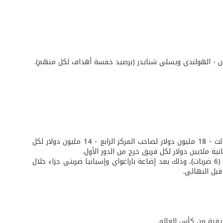
ورلان - الهولندي ويسلي شنايدر (برصيد خمسة أهداف لكل منهم).
• 30 مليون دولار للبطل - 24 مليون دولار للوصيف - 20 مليون دولار لصاحب المركز الثالث - 18 مليون دولار لصاحب المركز الرابع - 14 مليون دولار لكل
ة ملايين دولار لكل فريق خرج من الدور الأول.
• مونديال جنوب أفريقيا 2010: سجّل أكبر عدد من ضربات الجزاء غير الترجيحية المهدرة (6 ضربات)، وذلك بعد إضاعة باراغواي وإسبانيا ضربتي جزاء خلال
قبل النهائي.