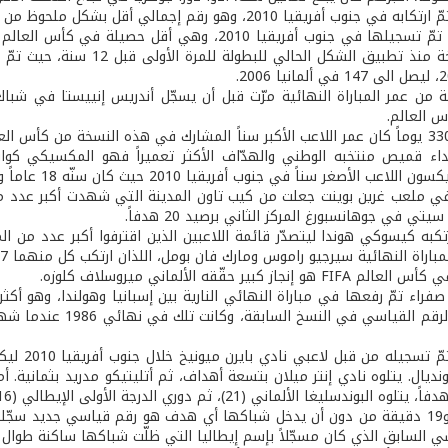
دقيقة من عمر المباراة النهائية مرّت قبل أن يسجّل أندريس إنييستا في شباك
س العالم.
• 39 سنة و330 يوماً كان عمر اللاعب الأكبر سناً المشارك في هذه النسخة من 
اعب الأصغر سناً في جنوب أفريقيا 2010 حيث كان سنّه 18 عاماً و120 يوماً.
فاً في ملعب غرين بوينت جعلت من كيب تاون المدينة التي شهدت أكبر عدد 
ي في جوهانسبورغ المركز الثاني برصيد 20 هدفاً.
 ارتكبه كيسوكي هوندا ليتصدّر قائمة اللاعبين الذين اقترفوا أكبر عدد من ال
باراة النهائية سيرجيو راموس ومارك فان بومل، اللذان ارتكب كل منهما 17 خطأ.
قة صفراء تمّ رفعها في مباراة النهائي النارية بين إسبانيا وهولندا، وهو أ
التي تحمل الرقم القي
• 12 هدف
ديال. يتلوه نادي إنتر ميلان بتسعة أهداف، ثم أتليتيكو مدريد بثمانية. 
• 9 ساعات و19 دقيقة من دون أن يدخل شباكها أي هدف هو رقم قياسي جديد 
 السابق الذي كان مسجّلاً بإسم إيطاليا التي ظلّت شباكها ساكنة طوال 550 دقيقة.