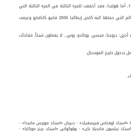
هي المرة الأولى التي تحرز فيها إسبانيا كأس العالم منذ انطلاق البطولة العام 1930، أما هولندا، فقد أخفقت للمرة الثالثة في المرة الثالثة التي
وقبل انطلاق المباراة بثوان دخل أحد الأشخاص الملعب وحاول وضع يده على كأس العالم التي حملها اليه كابتن إيطاليا 2006 فابيو كانافارو وعرضت
ء أخرى: دروجبا، ميسي، رونالدو، روني... لا يفعلون شيئاً. مفاجآت
 بدخول تاريخ المونديال.
ء.
ا «استاد لوفتاس فيرسفيلد» - ديربان «استاد موزيس مابيدا» -
ستاد نيلسون مانديلا باي» - بولوكواني «استاد بيتر موكابا» -