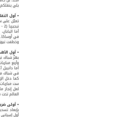
الحد، بل كا
يلي ينقلكم موقع FIFA.com في جولة ممتعة لاكتشاف الإنجازات التاريخ
• أول النقا
نيجيريا (2 - 1).
في أوساكا.
وخطفت نيوزيلنـدا تعادلاً ثمينــاً وتاريخيا
• أول الأه
وأربع مباريا
أما دانييل آ
في شباك منت
كما دخل الإ
ست مباريات 
العالم تحت ق
• أولى ضربا
بإبعاد تسدي
أول إسباني يخطئ الهدف من نقط