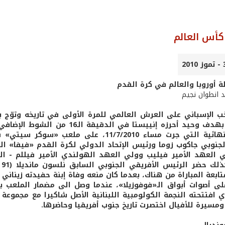
كأس العالم
ة أوروبا والعالم في كرة القدم
د انطوان نجيم
الهولندي بهدف وحيد أحرزه إنييستا
لجنوبي جاكوب زوما ورئيس الإتحاد الدولي لكرة القدم «فيفا» ا
 العهد الأمير فيليب وولي العهد الهولندي الأمير فيللم - ا
ا
تابعة المباراة من هناك، بعدما كان منعه وفاة إبنة حفيدته زينا
على أصوات أبواق الـ«فوفوزيلا»، عندما وصل الى مضمار الملعب
 افتتحته النجمة الكولومبية اللبنانية الأصل شاكيرا مع مجموعة
ومسيرة للأفيال اختصرت تاريخ جنوب أفريقيا وحاضرها.