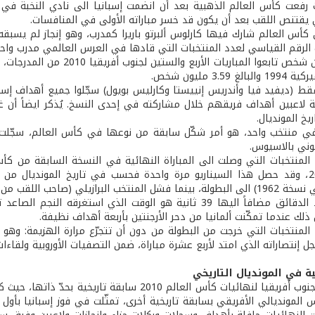
بات رفعت كأس العالم الذهبية بعد أن انضمت إسبانيا الى نادي النخبة في
ي يقتنص اللقب بعد أن يكون قد خسر مباراته الأولى في المنافسات.
من كأس العالم شارك فيها كارلوس ألبرتو باريرا كمدرب، وهو إنجاز لم يسب
 الرقم القياسي لعدد المنتخبات التي قادها في العرس العالمي مدرب واح
• 3.18 مليون شخص تابعوا الم
 3.59 مليون شخص.
ة لاعبين أهداف فريقهم خلال مشاركته في إحدى النسخ. يُذكر ايضاً أن غ
يخ المونديال.
ء في منتخب واحد، هو أمر شكّل سابقة من نوعها في كأس العالم، سجّل
ني بالاسيوس.
لقب من النسخة السابقة) في التأهل الى الدور الثاني.
• 2 هو عدد الدقائق مضافاً اليها 39 ثانية هو الوقت الذي 
 ذلك عندما تمكّنت ألمانيا من دحر الأرجنتين بأربعة أهداف نظيفة.
د المنتخبات التي خرجت من البطولة من دون أن تتجرّع مرارة الهزيمة: وهو ا
 إنتصاراته الذي امتد لأربع عشرة مباراة، ضمن التصفيات الأوروبية ولقاءات 
ية في المونديال التاريخي
كان تنظيم جنوب أفريقيا لنهائيات كأس العالم 2010 
 المونديالي الأفريقي بسابقة تاريخية أخرى، تمثّلت في فوز إسبانيا بأول