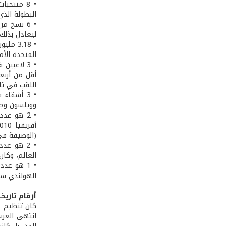
• 8 منتخ
البطولة الذ
• 6 نسخ 
ليعادل بذلك
المتحدة الأميركية 1994 والبالغ
أقل من أربع
اللقب في تار
• 3 أشقا
وويلسون وجو
(الوصيفة في نسخة 1962) الى البطولة، بينما فشل المنتخب البرازيلي (صاحب ال
العالم، وكان
• 1 هو عد
الهولندي سجل
أرقام تاريخ
انتهى العرس