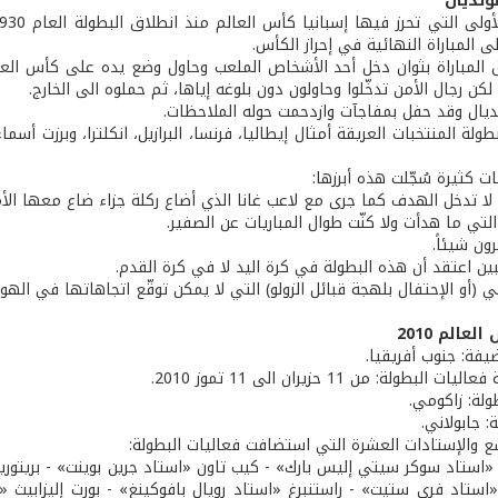
ونديال
 المباراة النهائية في إحراز الكأس.
كن رجال الأمن تدخّلوا وحاولون دون بلوغه إياها، ثم حملوه الى الخارج.
ديال وقد حفل بمفاجآت وازدحمت حوله الملاحظات.
ولة المنتخبات العريقة أمثال إيطاليا، فرنسا، البرازيل، انكلترا، وبرزت أسما
 كثيرة سُجّلت هذه أبرزها:
 لا تدخل الهدف كما جرى مع لاعب غانا الذي أضاع ركلة جزاء ضاع معها الأمل
 التي ما هدأت ولا كنّت طوال المباريات عن الصفير.
رون شيئاً.
ين اعتقد أن هذه البطولة في كرة اليد لا في كرة القدم.
ني (أو الإحتفال بلهجة قبائل الزولو) التي لا يمكن توقّع اتجاهاتها في الهوا
عالم 2010
ضيفة: جنوب أفريقيا.
 البطولة: من 11 حزيران الى 11 تموز 2010.
ولة: زاكومي.
: جابولاني.
سع والإستادات العشرة التي استضافت فعاليات البطولة:
«استاد سوكر سيتي إليس بارك» - كيب تاون «استاد جرين بوينت» - بريتوري
استاد فري ستيت» - راستنبرغ «استاد رويال بافوكينغ» - بورت إليزابيث «ا