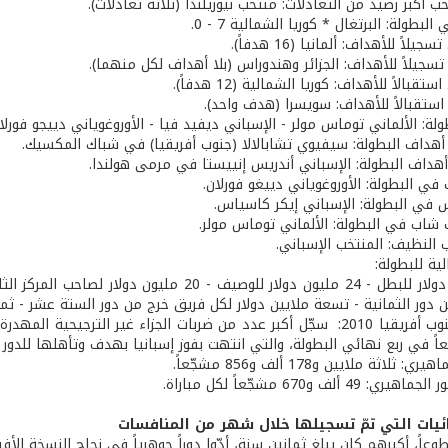
ب أكبر رصيد من التعادلات: منتخب نيوزيلندا (ثلاثة تعادلات).
البطولة: البرتغال * كوريا الشمالية 7 - 0.
يلاً للأهداف: ألمانيا (16 هدفاً).
تسجيلاً للأهداف: الجزائر وهندوراس (بلا أهداف لكل منهما).
تقبالاً للأهداف: كوريا الشمالية (12 هدفاً).
استقبالاً للأهداف: سويسرا (هدف واحد).
ولة: الألماني توماس مولر - الإسباني ديفيد فيا - الأوروغوياني دييجو ف
أهداف البطولة: سيفيوي تشابالالا (جنوب أفريقيا) في شباك المكسيك.
أهداف البطولة: الإسباني أندريس إنييستا في مرمى هولندا.
في البطولة: الأوروغوياني دييغو فورلان.
 في البطولة: الإسباني إيكر كاسياس.
 شاب في البطولة: الألماني توماس مولر.
ب النظيف: المنتخب الإسباني.
الية للبطولة:
دور الثمانية - تسعة ملايين دولار لكل فريق خرج من دور الستة عشر - ثماني
اً في ربع نهائي البطولة، والتي انتهت بفوز إسبانيا بهدف وتأهلها للدور 
ثلاثة ملايين و178 ألف و856 مشجّعاً.
4 ألف و670 مشجّعاً لكل مباراة.
ئيات التي تمّ تسجيلها خلال شهر من المنافسات