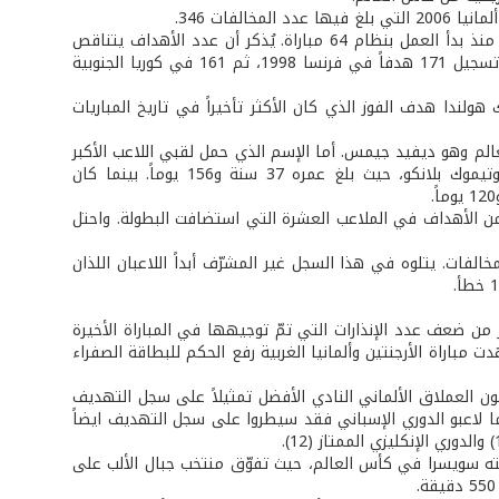
• 145 هدفاً تمّ تسجيلها في جنوب أفريقيا 2010، وهي أقل حصيلة في كأس العالم منذ بدأ العمل بنظام 64 مباراة. يُذكر أن عدد الأهداف يتناقص
في كل نسخة منذ تطبيق الشكل الحالي للبطولة للمرة الأولى قبل 12 سنة، حيث تمّ تسجيل 171 هدفاً في فرنسا 1998، ثم 161 في كوريا الجنوبية
 هولندا هدف الفوز الذي كان الأكثر تأخيراً في تاريخ المباريات
كأس العالم وهو ديفيد جيمس. أما الإسم الذي حمل لقبي اللاعب الأكبر
من حيث ارتداء قميص منتخبه الوطني والهدّاف الأكثر تعميراً فهو المكسيكي كواوتيموك بلانكو، حيث بلغ عمره 37 سنة و156 يوماً. بينما كان
من الأهداف في الملاعب العشرة التي استضافت البطولة. واحتل
مخالفات. يتلوه في هذا السجل غير المشرّف أبداً اللاعبان اللذان
كثر من ضعف عدد الإنذارات التي تمّ توجيهها في المباراة الأخيرة
اسي في النسخ السابقة، وكانت تلك في نهائي 1986 عندما شهدت مباراة الأرجنتين وألمانيا الغربية رفع الحكم للبطاقة الصفراء
اً تمّ تسجيله من قبل لاعبي نادي بايرن ميونيخ خلال جنوب أفريقيا 2010 ليكون العملاق الألماني النادي الأفضل تمثيلاً على سجل التهديف
أما لاعبو الدوري الإسباني فقد سيطروا على سجل التهديف ايضاً
سجّلته سويسرا في كأس العالم، حيث تفوّق منتخب جبال الألب على