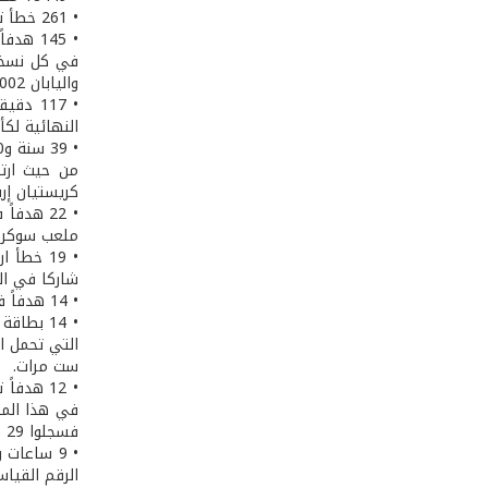
• 261 خطأ تمّ ارتكابه في جنوب أفريقيا 2010، وهو رقم إجمالي أقل بشكل ملحوظ من ألمانيا 2006 التي بلغ فيها عدد المخالفات 346.
واليابان 2002، ليصل الى 147 في ألمانيا 2006.
• 117 
النهائية لكأ
كريستيان إريكسون الل
• 22 هد
ملعب سوكر سيت
• 19 خطأ
شاركا في الم
• 14 هدفاً في كأس العالم FIFA هو إنجاز كبير حقّقه الألماني ميروسلاف كلوزه.
• 14 بطا
ست مرات.
في هذا المون
فسجلوا 29 هدفاً، يتلوه البوندسليغا الألماني (21)، ثم دوري الدرجة الأولى الإيطالي (16) والدوري الإنكليزي الممتاز (12).
الرقم القياسي