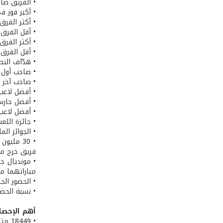
• الفريق صاح
• أكبر فوز في 
• أكثر الفرق تسج
• أقل الفرق 
• أكثر الفرق اس
• أقل الفرق 
• هدّاف البط
• صاحب أول 
• صاحب آخر 
• أفضل لاعب 
• أفضل حارس
• أفضل لاعب
• جائزة اللع
• الجوائز الم
فريق خرج من 
مباراتهما مع
• الحضور الجماهيري: 
• نسبة الحضور الجماهيري: 9
أهم الإحصا
• 18449 متطوعاً، أكبرهم كان يبلغ ثمانين سنة، أدّوا دوراً جوهرياً في نجاح النسخة الأفريقية من كأس العالم.