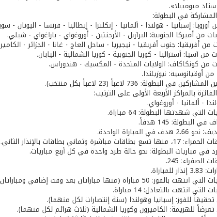
ستاد مبومبيلا».
المشاركة في البطولة:
 من أميركا الجنوبية: البرازيل - الأرجنتين - أوروغواي - باراغواي - شيلي.
من أفريقيا: جنوب أفريقيا - نيجيريا - ساحل العاج - غانا - الجزائر - الكاميرو
 من آسيا: أستراليا - كوريا الجنوبية - كوريا الشمالية - اليابان.
ات من كونكاكاف: الولايات المتحدة - المكسيك - هندوراس.
ن أوقيانوسية: نيوزيلندا.
ين في البطولة: 736 لاعباً (23 لاعباً بكل منتخب).
لفائزة بالمراكز الأربعة الأولى على الترتيب:
ندا - ألمانيا - أوروغواي.
 التي شهدتها البطولة: 64 مباراة.
 البطولة: 145 هدفاً.
 في المباراة الواحدة.
قات مباشرة وثماني بطاقات بالإنذار الثاني.
 في مباريات البطولة: نحو حالة طرد واحدة في كل أربع مباريات.
 الصفراء: 245.
 للمباراة.
50 مباراة (منها مباراتان بعد وقت إضافي ومباراتان بضربات الترجيح).
 التي انتهت بالتعادل: 14 مباراة.
 تحقيقاً للفوز: إسبانيا وهولندا (ستة إنتصارات لكل منهما).
 تعرضاً للهزيمة: الكاميرون وكوريا الشمالية (ثلاث هزائم لكل منهما).