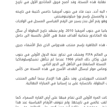
 نهاية هذه النسخة. وقد أصبح فريق الماتادور الأول في تاريخ
قه اليه أحد، حيث قاد في جنوب أفريقيا خامس كتيبة في تاريخه
د والمسجل بإسم بورا ميلوتينوفيتش.
باريات الأربع والستين لجنوب أفريقيا 2010 من المدرجات، وهو رقم أقل بنذر يسير من الرقم القياسي المسجل في الولايات
• 3 لاعبين فقط (ديفيد فيا وأندريس إنييستا وكارليس بويول) سجّلوا جميع أهداف إسبانيا في جنوب أفريقيا 2010. ولم يشهد تاريخ البطولة أن سجّل
لة الماتادور بثمانية أهداف فقط هي الأقل بالنسبة الى حامل
ت هذه الظاهرة بإسم منتخب هندوراس الذي ضمّ الأشقاء جيري
• 2 هو عدد المنتخبات التي وصلت الى المباراة النهائية في النسخة السابقة من كأس العالم FIFA وفشلت في تجاوز عتبة الدول الأولى في جنوب
أفريقيا 2010، وقد حصل هذا السيناريو مرة واحدة فحسب في تاريخ المونديال من قبل، وكان ذلك العام 1966 عندما لم تتأهل تشيكوسلوفاكيا
استغرقه النجم الصاعد توماس مولر ليسجّل الهدف الأسرع في هذه النسخة من كأس
لمنتخب النيوزيلندي. وقد حقّق هذا الإنجاز بينما أنهى المنتخب
البطولة، بالخسارة على يد إسبانيا في المباراة النهائية.
سابقة تاريخية بحدّ ذاتها، حيث كانت المرة الأولى التي تقام فيها على أرض القارة السمراء. كما
 لقب عالمي في تاريخها. ولم تتوقف الأرقام القياسية عند هذا