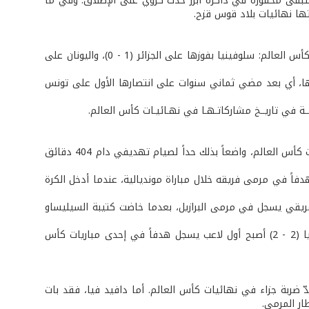
 ستبقى محفورة في ذاكرة أبرز حدث كروي على الإطلاق. وفي ما
تعيّن على سلوفينيا واليونان انتظار أول مونديال أفريقي لتحقيق أول نقاط لهما في كأس العالم: سلوفينيا بفوزها على الجزائر (1 - 0)، واليونان على
ز مونديالي لها خارج قواعدها، أي بعد مضي ثماني سنوات على انتصارها الأول على تونس
بهزّ شباك نيجيريا، أصبح ديميتريوس سالبينجيديس أول لاعب يوناني يسجّل في نهائيات كأس العالم، واضعاً بذلك حداً لصيام تهديفي دام 404 دقائق
دفاً في مرمى فريقه خلال مباراة مونديالية، عندما أدخل الكرة
 أفريقي يسجل في مرمى البرازيل، بعدما خاضت كتيبة السيليساو
لعل إنجاز مايكل برادلي يعدّ أكثر طرافة من سابقيه حيث بإحراز التعادل أمام سلوفينيا (2 - 2) أصبح أول لاعب يسجل هدفاً في إحدى مباريات كأس
ربة جزاء في نهائيات كأس العالم. أما دافيد فيا، فقد بات