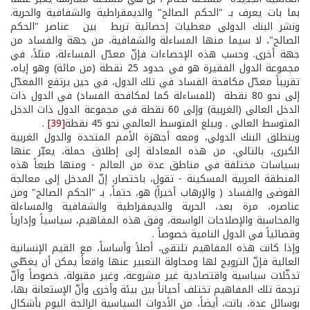
بما بات يعرف بـ "الحكم الصالح" والديمقراطية والشفافية والحرية.
ونشر البنك الدولي معطيات إحصائية تربط بين عناصر "الحكم
الصالح"، لا سيما منها المساءلة والشفافية، من جهة والفساد من
جهة أخرى. وحسب هذه الإحصاءات فإنّ معدّل المساءلة، مثلاً، في
مجموعة الدول الفقيرة هو في حدود 25 نقطة (من مائة) وهو إياه،
تقريباً معدّل مكافحة الفساد في تلك الدول، في حين يرتفع االمعدّل
إلى نحو 80 نقطة (للمساءلة كما لمكافحة الفساد) في الدول ذات
الدخل العالي (الغربية) وإلى 60 نقطة في مجموعة الدول ذات الدخل
المتوسط العالي . ويبلغ المتوسط العالمي نحو 45 نقطة
[39]
.
وينطلق البنك الدولي، ومعه أجهزة الأمم المتحدة والدول الغربية
الكبرى، بالتالي، من هذه المعادلة إلى إطلاق حملة، يعبّر عنها
بسياسات مختلفة في مناطق عدة من العالم - ومنها طبعاً هذه
المنطقة العربية المسكينة - تقول، باختصار، إنّ المدخل إلى معالجة
الفوضى والفساد ( والإرهاب أخيراً) هو، حتماً، بـ "الحكم الصالح" ومن
عناصره، مرة بعد، الحرية والديمقراطية والشفافية والمساءلة
والمحاسبة والإصلاحات الواسعة، وفق هذه المفاهيم، سياسياً وإدارياً
وقضائياً في الدول النامية خصوصاً .
وإذا كانت هذه المفاهيم تلتقي، أصلاً وأساساً، مع القيم الإنسانية
العالية فإنّ الترويج لها ومحاولة التعبير عنها واقعاً يمكن أن يغطّي
تدخّلات سياسية واقتصادية غير مشروعة، وغير مقبولة، خصوصاً وأنّ
ترجمة تلك المفاهيم تختلف أحياناً بين بيئة وأخرى وأنّ الإستعانة بها،
بوسائل عدة، باتت، أيضاً، من الأدوات السياسية الرائجة اليوم بأشكال