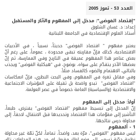
العدد 53 - تموز 2005
"إقتصاد الفوضى": مدخل إلى المفهوم والآثار والمستقبل
إعداد: د. غسان الشلوق
أستاذ العلوم الإقتصادية في الجامعة اللبنانية
يعتبر مفهوم " اقتصاد الفوضى" حديثاً، نسبياً ، في الأدبيات
الاقتصادية، كذلك فإنّ مقاربته تبقى محدودة ، عموماً، على رغم أنّ
بعض عناصر هذا المفهوم عميقة في التاريخ وفي الممارسة، ثم إنّ
بعضها الآخر يتقدّم على سواه، بوضوح، في "هيكلية الفوضى" ويجذب
بالتالي، الاهتمام والضوء كالفساد مثلاً.
وفي مقابل ثغرة في المفهوم، وفي البحث النظري، فإنّ انعكاسات
"اقتصاد الفوضى" تبدو واضحة بل ثقيلة على المؤشرات الاجتماعية
والاقتصادية (والسياسية) العامة خصوصاً في عصر العولمة.
أولاً: مدخل إلى المفهوم
إنّ المدخل إلى تبسيط مفهوم "اقتصاد الفوضى" يفترض، طبعاً،
التأشير إلى مقوّمات هذا الاقتصاد وتحديدها قبل الانتقال، لاحقاً، إلى
محاولة درس نتائجها.
1 - ألمفهوم
ليس مفهوم "الفوضى"، مرّة بعد، واضحاً، تماماً، لكنّ ثمّة غير محاولة
نظرية جدّية تسعى إلى وضع إطار مقبول له. من هذه المحاولات تلك