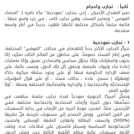
­ ثانياً : تجارب وأحجام
تميز العقدان الأخيران ، إذن، بتجارب "نموذجية" عدّة نافرة لـ "اقتصاد
الفوضى " وتعابير الفساد، وهي تجارب كانت ، في جزء واسع منها ،
قائمة سابقاً بأشكال مختلفة لكنها ظهرت حديثاً في أطر واسعة
متقدمة.
1 - تجارب نموذجية
تتركّز التجارب الأكثر جذباً للاهتمام في مجالات "الفوضى" المختلفة،
وفي إطار الفساد خصوصاً، على مناطق من العالم الثالث تميّزت إمّا
بحروب واضطرابات وإمّا بتحوّل سياسي واقتصادي عميق وإمّا بعمليات
إعادة بناء وثروات طبيعية. وتتفق كل تلك الدول، وبنسب عالية، على
ضعف الإدارة الحكومية فيها أو على وجود سلطة مركزية حادّة
(وقهريّة ) تسمح، عادة ، بحالات فساد ، أو على هزال المؤشرات
الإقتصاديّة والاجتماعية ( والإدارية والقضائية) المختلفة ومنها ، أولاً
مؤشر الفقر.
وتمثّل أميركا الجنوبية نموذجاً لعدة تجارب ملفتة ساهمت في
تضخّمها ديون كبيرة وأزمات اقتصادية واجتماعية مختلفة. ففي
الأرجنتين، مثلاً، انفجرت موجة أخيرة من الأزمات في بداية التسعينات
من القرن الماضي ووصل التضخم إلى مستويات تاريخية قلّ نظيرها
(%5000) واتسعت البطالة وانهارت الطبقة الوسطى وانتشرت
الديماغوجية السياسية وسيطر فاسدون على قطاعات عدة، وبلغت
الأزمة مستويات عالية مطلع الألفية الثالثة حيث وصلت الديون