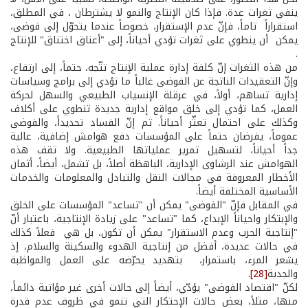
ينفي ثغرات عدة. فإذا كان الإنتاج والنمو لا يشترطان ، في المطلق،
استقراراً تاماً، فإنّ عدم الإستقرار، خصوصاً عندما يتحوّل إلى فوضى،
يمكن أن ينطوي على ثغرات تؤدي أحياناً، إلى "أعناق اختناق" للإنتاج
.
من هذه الثغرات إنّ كلفة إدارة عملية الإنتاج تتّجه، حتماً، إلى ارتفاع،
وإنّ التعقيدات الناتجة عن الفوضى غالباً ما تؤدي إلى برامج وسياسات
إدارية تساهم، أولاً، في عرقلة الإنسياب الطبيعي والسهل لحركة
العمل، كما تؤدي إلى خلق مواقع إدارية جديدة تنطوي على أكلاف
وكذلك على احتمال تعثّر أحياناً. ثم إنّ الفساد تحديداً، والفوضى
عموماً، يفرضان حتماً على المؤسسات دفع هوامش إضافية، عالية
جداً أحياناً، لتسهيل تمرير عملياتها الطبيعية. ولا تقف هذه
الهوامش عند الرشاوى الإدارية، الباهظة أصلاً، بل تشمل، أيضاً، أثمان
الأخطار المعروفة في مجالات النقل والتبادل والمعلومات والخدمات
الأساسية المختلفة أيضاً.
في المقابل فإنّ "الفوضى" يمكن أن "تساعد" المؤسسات على الخلق
والإبتكار واحياناً الإبداع، كما "تساعد" على زيادة الإنتاجية، باعتبار أنّ
"إنتاجية الحرب وعدم الاستقرار" يمكن أن تكون، بل هي فعلاً كذلك
في حالات عديدة، أفضل من إنتاجية الهدوء والسكينة والسلام، إذ
يشعر المرء، باستمرار، بتهديد يحرّضه على العمل والمواظبة
والجدية
[28]
.
لكنّ "اقتصاد الفوضى" يؤدّي، أيضاً إلى حالات أخرى غير مؤاتية دائماً،
منها، مثلاً، بعض حالات الإحتكار التي تنمو في ظروف عدم قدرة