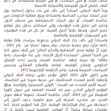
لحالات فساد أو التي استفادت، أو هي مرشحة للاستفادة، من دعم
البنك، كبعض الدول الإفريقية والأميركية اللاتينية.
وبدأ البنك الدولي، استناداً إلى ذلك، في بناء جداول إحصائية حول
مدى اعتماد مبادىء المحاسبة والمساءلة وحول فعالية الحكومات في
مكافحة الفساد، أو حول الحريات الديمقراطية في مختلف الدول.
وخلص إلى تثقيل هذه المؤشرات وإلى استخلاص جداول تبيّن مواقع
جميع الدول، ومنها طبعاً الدول العربية، من كل من هذه المؤشرات
على المستويات الإقليمية والعالمية.
واستناداً إلى ذلك، حدّد البنك الدولي مجموعة سياسات وأقرّ موازنة
خاصة قدّرت بنحو خمسة مليارات دولار سنوياً اعتباراً من عام 2002 ،
تفيد أنّ موازنة قسم "الشفافية والحكم الصالح" في البنك تنفق، كما
في المبدأ المعلن، "لمساعدة الدول الأعضاء على بناء مؤسسات عامة
فعّالة" ولا سيما لجهة "مكافحة الفساد وحسن إدارة الإنفاق
الحكومي وإصلاح الوظيفة العامة والإصلاح القضائي وتحسين
السياسات الضريبية وتنفيذ برامج الحكومة الإلكترونية"
[41]
.
وفي كانون الأول 2003 أطلق مؤتمر دولي، برعاية البنك الدولي
وأجهزة الأمم المتحدة المتخصّصة، في مدينة ميريدا في المكسيك،
"شرعة الأمم المتحدة ضد الفساد" الأولى التفصيلية والواضحة، وطوّر
المؤتمر الدولي الحادي عشر ضد الفساد المنعقد في سيول (كوريا
الجنوبية) في أيار 2004، آليات مكافحة الفساد خصوصاً لجهة تحويل
العديد من مبادىء الشرعة إلى صيغ قانونية دعيت الدول إلى
اعتمادها في إطار هيكلياتها الوطنية. لكنّ هذا المؤتمر لاحظ، كما
مؤتمرات مماثلة سابقاً، أنّ القوانين الوضعية ليست كافية بل إنّ