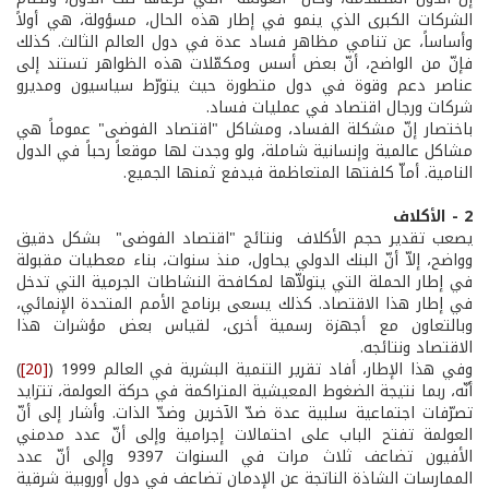
الشركات الكبرى الذي ينمو في إطار هذه الحال، مسؤولة، هي أولاً
وأساساً، عن تنامي مظاهر فساد عدة في دول العالم الثالث. كذلك
فإنّ من الواضح، أنّ بعض أسس ومكمّلات هذه الظواهر تستند إلى
عناصر دعم وقوة في دول متطورة حيث يتورّط سياسيون ومديرو
شركات ورجال اقتصاد في عمليات فساد.
باختصار إنّ مشكلة الفساد، ومشاكل "اقتصاد الفوضى" عموماً هي
مشاكل عالمية وإنسانية شاملة، ولو وجدت لها موقعاً رحباً في الدول
النامية. أماّ كلفتها المتعاظمة فيدفع ثمنها الجميع.
2 - الأكلاف
يصعب تقدير حجم الأكلاف ونتائج "اقتصاد الفوضى" بشكل دقيق
وواضح، إلاّ أنّ البنك الدولي يحاول، منذ سنوات، بناء معطيات مقبولة
في إطار الحملة التي يتولاّها لمكافحة النشاطات الجرمية التي تدخل
في إطار هذا الاقتصاد. كذلك يسعى برنامج الأمم المتحدة الإنمائي،
وبالتعاون مع أجهزة رسمية أخرى، لقياس بعض مؤشرات هذا
الاقتصاد ونتائجه.
وفي هذا الإطار، أفاد تقرير التنمية البشرية في العالم 1999 (
[20]
)
أنّه، ربما نتيجة الضغوط المعيشية المتراكمة في حركة العولمة، تتزايد
تصرّفات اجتماعية سلبية عدة ضدّ الآخرين وضدّ الذات. وأشار إلى أنّ
العولمة تفتح الباب على احتمالات إجرامية وإلى أنّ عدد مدمني
الأفيون تضاعف ثلاث مرات في السنوات 93­97 وإلى أنّ عدد
الممارسات الشاذة الناتجة عن الإدمان تضاعف في دول أوروبية شرقية