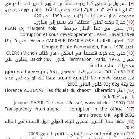
[9]
تامر وليس شبلي كما يتردد. نقلاً عن المؤرخ الرصين لحد خاطر في
"شبلي الملاّط، شاعر الأرز"، إعداد وجدي الملاّط، الناشر جوزف رعيدي،
مجموعة "منارات من لبنان" (3)، بيروت، 1999 ، ص 420
[10]
عبارة تركية تعني "مختلف" بما يشير إلى رشاوى.
[11]
يمكن في هذا الإطار مراجعة : PEAN (p) "l'argent noir,
corruption et sous développement", Paris, Fayard 1998.
[12]
العبارة الدالة لـ Hélène CARRERE D'ENCAUSSE في كتابها
الجيد L'empire Eclaté Flammarion, Paris, 1978
[13]
على رغم كونه قصصياً، في الشكل ، فان كتاب CLERC (Michel)
بعنوان ,BakchichA )(Ed. Flammarion, Paris, 1976 ينطوي على
معطيات ونماذج ملفتة.
[14]
ثمّة أدبيّات عدة في هذا الموضوع . يمكن مراجعة سلسلة تقارير
في صحيفة Le monde الفرنسية لا سيما منها تلك الواردة في أعداد
22 و42 و62 و82 كانون الثاني 2002
[15]
انظر Florence AUBENAS "les friqués du chaos" ­Libération
باريس، 6/4/2004
Jacques SAPIR, "Le chaos Russe", www bibelec (1997)
[16]
Transparency international, - corruption in the official
[17]
arms trade, U.K., April 2002.
[18]
منها مثلاً التقرير السنوي للبنك الدولي حول التنمية في العالم
2004
[19]
برنامج الأمم المتحدة الإنمائي، التقرير السنوي 2003