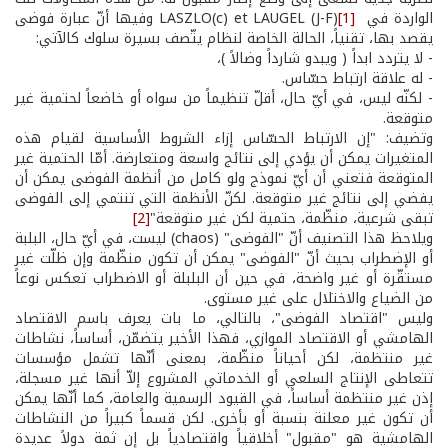
الواردة في LASZLO(c) et LAUGEL (J-F)
[1]
وفيها أنّ عبارة فوضى
يقصد بها، تقنياً، الحالة الخاصة لنظام يتّصف بسيرة سلوك كالآتي:
­- لا يتردد ابداً ( ويبدو شارداً وضالاً )،
­- له علاقة ارتباط حسّاس.
­- لكنّه ليس، في أيّ حال، أقلّ تنظيماً من سواه أو خاضعاً لحتمية غير
متوقعة.
وتضيف: "إن الارتباط الحسّاس إزاء الشروط الأساسية لقيام هذه
المتغيرات يمكن أن يؤدي إلى نتائج واسعة ومتعارضة. أمّا الحتمية غير
المتوقعة فتعني أن أيّ نموذج ولو كامل من أنظمة الفوضى يمكن أن
يفضي إلى نتائج غير متوقعة. لكنّ الأنظمة التي تنتمي إلى الفوضى
تبقى شرعية، منظّمة، حتمية لكن غير متوقعة"
[2]
ويلاحظ هذا التصنيف أنّ "الفوضى" (chaos) ليست، في أيّ حال، البلبة
أو الإضطراب بحيث أنّ "الفوضى" يمكن أن تكون منظّمة وإن ظلّت غير
مستقّرة أو غير واضحة، في حين أن البلبلة أو الاضطراب تعكس نوعاً
من الضياع والاختلال على غير مستوى.
وليس "اقتصاد الفوضى"، بالتالي، ما بات يعرف باسم الاقتصاد
الهامشي أو الاقتصاد الموازي، فهذا الأخير يتضمّن، أساساً، نشاطات
غير منتظمة، لكن أحياناً منظّمة، بمعنى أنّها تشمل مؤسسات
تتعاطى الإنتاج السلعي أو الخدماتي المشروع إلاّ أنها غير مسجلة،
إذن غير منتظمة أساساً، في القيود الرسمية والعامة، كما أنّها يمكن
أن تكون غير معلنة بنسبة أو بأخرى. لكن قسماً كبيراً من النشاطات
الهامشية هو "مقبول" أخلاقياً واقتصادياً بل إن ثمة دولاً عديدة