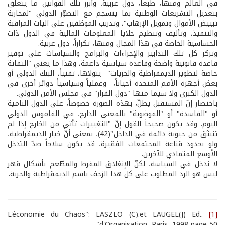
في العالم ومنها، طبعاً، دول عربية. وأبرز تلك القوانين ما يتعلق
بتعديل التشريعات الوطنية بما ينسجم مع التصوّر الدولي "لمحاربة
تبييض الأموال وتمويل الإرهاب"، وتدريب الموظفين على آليات المراقبة
والتنفيذ، وتأليف وتنظيم خلايا المعلومات المالية في الدول ذات
الحساسية الخاصة في هذا المجال ومنها، تكراراً، دول عربية.
وتركز كل تلك التدابير والإجراءات والبرامج والسياسات على توفير
قاعدة قانونية واضحة وقاعدة سياسية داعمة، وهذا ما يعني "التفاتة
خاصة لتطوير الديمقراطية والحريات" يتولاها، تقنياً، البنك الدولي أو
بعض أجهزة الأمم المتحدة أحياناً، وعملياً وسياسياً دوائر أخرى في
الدول الكبرى ولا سيما منها "دول القرار" في مجلس الأمن الدولي.
باختصار إنّ المستقبل يطلّ، بهذه الصورة خصوصاً، على الدول النامية
أو "الفاسدة" أو "الفوضوية" بالمعنى الدارج، في القاموس الدولي
اليوم. وقد يكون صحيحاً القول إنّ "التغييرات تأتي من الخارج إذا لم
تنبثق من حيوية دائمة في الداخل"(42)، بمعنى أنّ خيار الديمقراطية،
ولو بحدود قناعة المجتمعات الفقيرة، قد يكون سلاحاً ضدّ التدخل
الأوسع المتمادي للآخرين.
لا ندخل في السياسة، لكنّ الإنغلاق المفرط والمطّعم بأشكال قهر
ليس هو الرد المطلوب على كل هذا الزحف باسم الديمقراطية والحرية.
.L'économie du Chaos": LASZLO (C).et LAUGEL(J) Ed.
[1]
d'Organisation, Paris, 1998 page 50"