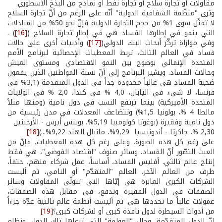
مقاولات أو تجارة سلاح أو تجارة نفط أو نماذج من البذخ الأسطوري.
وترى "منظّمة الشفافية الدولية" أنّه على الرغم من أنّ تجارة السلاح
لا تمثّل سوى 1% من حجم التجارة الدولية فإنّ نحو 50% من المبادلات
التي ينمو في إطارها الفساد هي في إطار تجارة السلاح (
[16]
) .
وفي موازاة تركّز أبحاث البنك الدولي(
[17]
) وأدبيات أخرى على حالات
فساد في العالم الثالث، تربط المعطيات الإحصائية لبرنامج الأمم
المتحدة الإنمائي بوضوح بين النمو الاقتصادي ومستوى العيش
وحالات الفساد. ويشير البرنامج إلى أنّ نسبة المواطنين الذين يقعون
ضحية الفساد هي غالباً محدودة جداً في الدول المتقدمة (3,1% في
فرنسا، لا شيء في اليابان، 4,0 % في كندا، 2,0 % في الولايات
المتحدة الأميركية) بينما ترتفع النسب في دول نامية (ومنها مثلاً
مالطا 4 %، بولونيا 1,5%) وتتضاعف المعدلات في مدن رئيسية من
دول نامية وفقيرة (بوغوتا­ كولومبيا 5,19%، بوينس أيرس - الأرجنتين
2,30 %، جاكرتا - أندونيسيا 9,29%، مانبال­ الهند 9,22%...)
[18]
على رغم كل هذه الصورة، وعلى رغم كل هذه المعطيات، فإنّ من
العبث التصّور أنّ الفساد، وسائر صنوف "اقتصاد الفوضى"، هي فقط
إنتاج عالم ثالثي. أفليس الفساد، أساساً، عمل شركاء منهم، حتماً،
طرف من العالم الآخر، العالم "المتقدّم" أو النامي، ثم أليست
الشركات الكبرى العابرة هي إيّاها التي تتولّى المقاولات وسائر
الصفقات في الدول الفقيرة وتدفع، في مقابل هذه الصفقات،
عمولات غالباً ما تحددها هي. ثم أليست أنظمة عالم ثالثية عدّة جزءاً
من أدوات السيطرة لدول نافذة كبرى أو لشركات كبرى؟
[19]
إنّ الدول المتقدّمة، وحال "العولمة" التي ترعاها تلك الدول، ونظام