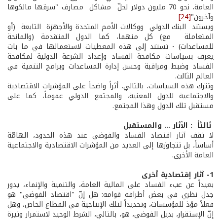
العامة، نحو 70 مليون دولار لحلّ مشاكل مصارف "سرقها مالكوها
وآخرون"
[24]
ويستند البنك الدولي ووكالات الأمم المتحدة والأجهزة التابعة (أو
المتعاملة مع) كل منهما، كما الدول المتقدمة (والمانحة
للمساعدات) - تستند إلى هذه المعطيات لاستعمالها في ما بات
يعرف بسياسات مكافحة الفساد وإعداد الشرعة الدولية لمكافحة
الفساد وضبط ومراقبة وحسن إدارة المساعدات وبرامج التنمية في
العالم الثالث.
وتترك هذه السياسات، بالتالي، أثراً واضحاً على المؤشرات الاقتصادية
والاجتماعية للدول المعنية، والمجتمع الدولي عموماً، كما على
مستقبل تلك الدول وهذا المجتمع.
­ ثالثاً : الآثار ... والمستقبل
لا تقف آثار اقتصاد الفساد والفوضى عند هذه الحدود، الهامّة
أساساً، بل تتجاوزها إلى العديد من المؤشرات الاقتصادية والاجتماعية
العامة الأخرى.
1­- آثار إقتصادية أخرى
بعيداً عن عبء الفساد على المالية العامة، والتنمية والإنماء، يدور
جدل نظري في بعض أطرافه قوامه: هل إنّ "اقتصاد الفوضى" هو
فعلاً مؤذ للمؤسسات، وتحديداً لتلك الإنتاجية في القطاع الخاص، وهل
إنّ الإستقرار، بديل الفوضى، هو، بالتالي، الشرط الوحيد لاستمرار وتيرة