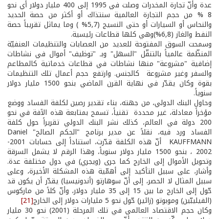
عدة وأنّ تجارة المخدرات وصلت في 1995 إلى 400 مليار دولار أي نحو
8 % من حجم التجارة العالمية سنتذاك أو أكثر من حصة الحديد
والنحاس أو السيارات أو حتى النسيج (5,7% ) وما يماثل تقريباً حصة
النفط والغاز (6,8%)وهي كلها قطاعات رئيسية.
وسمحت السوق المفتوحة للعديد من العصابات والتنظيمات العنفيّة
المنظّمة عالمياً بالتنقّل "السهل" وبـ "توظيف" أموال في نشاطات
إضافية "مشروعة" منها نشاطات في قطاعات خدماتية كالمطاعم
والسفر وغير مشروعة كالجنس. وارتفع حجم أعمال تلك التنظيمات
بقوة وكان يقدّر في نهاية القرن الماضي بنحو 1500 مليار دولار
سنوياً.
وحاول البنك الدولي، من جهته، بناء تقدير رصين لكلفة الفساد ووضع
مؤخراً معادلة، غير محددة تقنياً، تسمح بمتابعة هذه الآفة في نحو
200 دولة في العالم، كذلك نشر البنك الدولي تقريراً حول كلفة
الفساد ورد فيه، نقلاً عن مدير برنامج "الحكم الصالح" Daniel
KAUFFMANN أنّ هذه الكلفة قدّرت، استناداً إلى حسابات 2001­
2002 ، بنحو 1500 مليار دولار سنوياً، وهذا الرقم لا يشمل السرقة
وتحويل الأموال إلى الخارج كما جرى (ويجري) في دول مختلفة عدة.
وأشار، على سبيل التأكيد إلى أهمّية هذه المشكلة الأخيرة، وعلى
سبيل المثال لا الحصر، إلى أنّ سوهارتو (أندونيسيا) يقدّر أن يكون قد
حّول إلى الخارج ما بين 15 إلى 35 مليار دولار، وأنّ كلاً من ماركوس
(الفيليبّين) وموبوتو (زائير) حّول نحو 5 مليارات دولار إلى الخارج
[21]
وكان حجم الاقتصاد العالمي في تلك المرحلة (2001) نحو 30 مليار