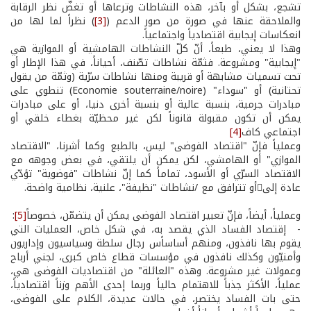
تشجع، بشكل أو بآخر، هذه النشاطات وترعاها أو تغضّ نظر الرقابة
والملاحقة عنها في صورة من صور الدعم (
[3]
) نظراً لما لها من
انعكاسات إيجابية اقتصادياً واجتماعياً.
وهذا لا يعني، طبعاً، أنّ كلّ النشاطات الهامشية أو الموازية هي
"إيجابية" ومشروعة. فثمّة نشاطات تصّنف، أحياناً، في هذا الإطار أو
تحت تسميات مشابهة أو قريبة ومنها نشاطات سرّية (وثمّة من يقول
تحتانية) أو "سوداء" (Economie souterraine/noire) تنطوي على
مبادرات جرمية، بنسبة عالية أو بنسبة أخرى دنيا، أو على مبادرات
يمكن أن تكون مقبولة قانوناً لكن غير محظيّة بغطاء خلقي أو
اجتماعي كاف
[4]
وعملياً فإنّ "اقتصاد الفوضى" ليس، بالطبع وكما أشرنا، "الاقتصاد
الموازي" أو الهامشي، لكن يمكن أن يلتقي، في بعض وجوهه مع
الاقتصاد السرّي أو الأسود، تماماً كما إنّ نشاطات "فوضوية" تؤدّي
عادة إلىأو تترافق مع /نشاطات "نظيفة"، علنية، نظامية واضحة.
وعملياً، أيضاً، فإنّ تعبير اقتصاد الفوضى يمكن أن يتضمّن، خصوصاً
[5]
:
- ­ إقتصاد الفساد الذي يقصد به، في شكل خاص، العمليات التي
يقوم بها نافذون، ومنهم أساساًس رجال سلطة وسياسيون وإداريون
وأمنيّون وكذلك نافذون في مؤسسات قطاع خاص كبرى، لجني أرباح
وعمولات غير مشروعة. وهذه "العائلة" من اقتصاديات الفوضى هي،
عملياً، الأكثر جذباً للاهتمام حالياً وربما إحدى الأهم وزناً اقتصادياً،
حتى بات الفساد يختصر، في حالات عديدة، الكلام على الفوضى،