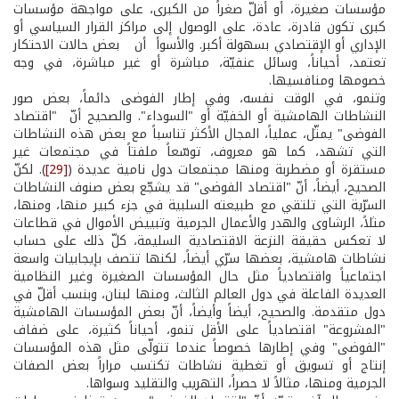
مؤسسات صغيرة، أو أقلّ صغراً من الكبرى، على مواجهة مؤسسات
كبرى تكون قادرة، عادة، على الوصول إلى مراكز القرار السياسي أو
الإداري أو الإقتصادي بسهولة أكبر. والأسوأ أن بعض حالات الاحتكار
تعتمد، أحياناً، وسائل عنفيّة، مباشرة أو غير مباشرة، في وجه
خصومها ومنافسيها.
وتنمو، في الوقت نفسه، وفي إطار الفوضى دائماً، بعض صور
النشاطات الهامشية أو الخفيّة أو "السوداء". والصحيح أنّ "اقتصاد
الفوضى" يمثّل، عملياً، المجال الأكثر تناسباً مع بعض هذه النشاطات
التي تشهد، كما هو معروف، توسّعاً ملفتاً في مجتمعات غير
مستقرة أو مضطربة ومنها مجتمعات دول نامية عديدة (
[29]
). لكنّ
الصحيح، أيضاً، أنّ "اقتصاد الفوضى" قد يشجّع بعض صنوف النشاطات
السرّية التي تلتقي مع طبيعته السلبية في جزء كبير منها، ومنها،
مثلاً، الرشاوى والهدر والأعمال الجرمية وتبييض الأموال في قطاعات
لا تعكس حقيقة النزعة الاقتصادية السليمة، كلّ ذلك على حساب
نشاطات هامشية، بعضها سرّي أيضاً، لكنها تتصف بإيجابيات واسعة
اجتماعياً واقتصادياً مثل حال المؤسسات الصغيرة وغير النظامية
العديدة الفاعلة في دول العالم الثالث، ومنها لبنان، وبنسب أقلّ في
دول متقدمة. والصحيح، أيضاً وأيضاً، أنّ بعض المؤسسات الهامشية
"المشروعة" اقتصادياً على الأقل تنمو، أحياناً كثيرة، على ضفاف
"الفوضى" وفي إطارها خصوصاً عندما تتولّى مثل هذه المؤسسات
إنتاج أو تسويق أو تغطية نشاطات تكتسب مراراً بعض الصفات
الجرمية ومنها، مثالاً لا حصراً، التهريب والتقليد وسواها.