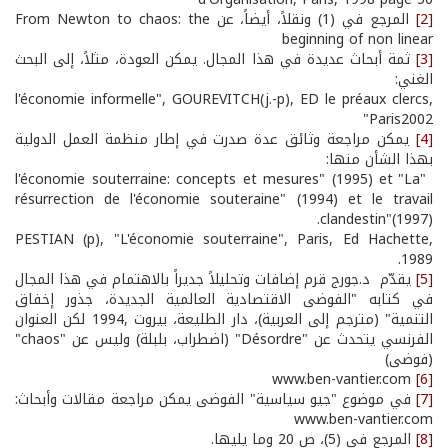
[2]
المرجع في (1) ونقلاً، أيضاً، عن From Newton to chaos: the
beginning of non linear
[3]
ثمة أبحاث عديدة في هذا المجال. يمكن العودة، مثلاً، إلى البحث
الغني:
l'économie informelle", GOUREVITCH(j.-p), ED le préaux clercs,
Paris2002"
[4]
يمكن مراجعة وثائق عدة صدرت في إطار منظمة العمل الدولية
بهذا الشأن منها:
"l'économie souterraine: concepts et mesures" (1995) et "La
résurrection de l'économie souteraine" (1994) et le travail
clandestin"(1997).
PESTIAN (p), "L'économie souterraine", Paris, Ed Hachette,
1989.
[5]
يقدّم د.جورج قرم إضافات وتحليلاً جديراً بالاهتمام في هذا المجال
في كتابه "الفوضى الاقتصادية العالمية الجديدة، جذور إخفاق
التنمية" (مترجم إلى العربية)، دار الطليعة، بيروت ,1994 لكن العنوان
الفرنسي يتحدث عن "Désordre" (اضطراب، بلبلة) وليس عن "chaos"
(فوضى)
www.ben-vantier.com
[6]
[7]
في موضوع "جيو سياسية" الفوضى يمكن مراجعة مقالات وأبحاث:
www.ben-vantier.com
[8]
المرجع في (5)، ص 20 وما يليها.