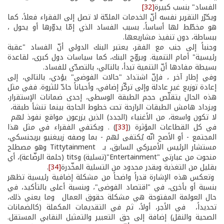
الفساد" بنسب كبيرة
[32]
ويكرّر التقرير نفسه أنّ الخدمات الملحّة لا تصل إلى الفقراء فعلاً، كما
هو مخطّط لها أساساً، بسبب الفساد الذي إمّا يدوّرها أو يحول ،
ببساطة، دون تنفيذ مشاريعها.
وجنباً إلى جنب مع الفقر، يعتبر البنك الدولي أنّ الفساد "عقبة
رئيسية" أمام التنمية. ويروّج البنك، كما سياسات دول كبرى، لقاعدة
بسيطة مفادها أنّ التنمية تبدأ، بالتالي، بالتصدّي للفساد.
وفي إطار آخر ، فإنّ اشتداد "حالات الفوضى" يؤدي، بالتالي، إلى
إعادة توزيع غير عادلة وإلى تركّز إضافي، وأحياناً حادّ للثروة. ففي مثل
هذه الحال يتقلّص حجم الطبقة الوسطى، إحدى ضمانات الإستقرار،
ويزداد هامش الطبقات الرازحة تحت خطوط الحاجة بينما تنشأ طبقة،
لا تكون واسعة، من الأغنياء (الجدد) الذين يزرعون مواقع نفوذ لهم
في كل القطاعات المؤثرة (
[33]
) . ويكتفي الفقراء في مثل هذا
المجتمع - أو الأصح انّه يُكتفى لهم - بما وصفه زبيغنيو بريجنسكي،
مستشار الرئيس الأميركي السابق، بـ Tittytainment وهو مصطلح
منحوت من عبارتي "Entertainment"(تسلية) وtits (حلمة الرضّاعة)، أي
بقليل من التغذية وبقدر محدود من التسلية المخّدرة
[34]
.
وتعكس هذه الإشارة قدراً واضحاً من مشكلة إضافية رئيسية تظهر
بنسبة أو بأخرى، في "اقتصاد الفوضى"، وبنسبة أعلى بالتأكيد، في
حال العولمة المفتوحة هي مشكلة حقوق العمال وما يعني ذلك،
تحديداً، في الأجر، أولاً، ثم في التقديمات المكملة (كالضمانات
الصحية والنقل) إضافة إلى حق التعبير والتمثيل النقابي المستقل.