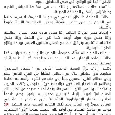
الأدنى" كما هو الواقع، في بعض المناطق، اليوم.
­- إتساع حالات الاستعمار والانتداب ، في شكلها المباشر القديم
وصولاً إلى الأشكال المختلفة الحديثة.
­- حالات العولمة والتطوّر التقني في صورها القديمة، لا سيما منها
في القرون الوسطى وعصر النهضة، وحتى تلك الحالية الأشدّ وضوحاً
وأهمية.
­- إزدياد حجم الثروات المالية إمّا بفعل زيادة حجم التجارة العالمية
وإمّا بفعل فورة مواد أولية، كما هي حال النفط، وإمّا بفعل
اكتشافات تقنية. وترافق ذلك مع تحسّن مستوى العيش وزيادة وتنوّع
الحاجات البشرية.
­- الحالات الخاصة المتمثّلة، خصوصاً، بالحروب والثورات والاضطرابات، كما
بحالات إعادة الإعمار بعد الحرب وحالات مواجهة كوارث طبيعية أو
إنسانية محددة .
وهكذا، إذن، فإنّ الموجة الواضحة الأولى من "اقتصاد الفوضى"
ظهرت، في مناطق عدّة من العالم، اعتباراً من القرن الثامن عشر
وإلى مطالع القرن العشرين جنباً إلى جنب مع نشوء الرأسمالية الحادة
ومظاهر الاستعمار العسكري (والاقتصادي) المتوحش وتعّدد الحروب
والفتوحات وتنامي الثروات السريعة. وثمة أمثلة عديدة عن تجارب تلك
الحقبة لعلّ أقربها إلينا، كلبنانيين وكعرب، ما رافق توسّع ولاحقاً
انحلال استعمار الإمبراطورية العثمانية على مناطق واسعة في
الشرق وصولاً إلى الغرب. وقد ظّهر الشاعر المغمور تامر الملاط (
[9]
)
جوانب من حالات الفساد في أواخر تلك المرحلة عندما "رثى" المتصرف
واصا باشا قبل أن يفرّ هارباً : "قالوا قضى واصا وواروه الثرى /فأجبتهم