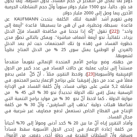
دولار بما يمكّن من التقدير أنّ حجم الفساد، بدون السرقة، ربّما يكون
قد بلغ، حالياً، نحو 1500 مليار دولار سنوياً وأنّ حجم النشاطات الجرمية
الأخرى ربما وصل إلى 2000 مليار دولار.
وفي تقويم أشد أهمية لتلك الكلفة يتحدث KAUFMANN عن
قاعدة بسيطة، وخطيرة، في آن هي ما يسميها قاعدة "أربعة إلى
واحد" (
[22]
) تقول "إنّه إذا نجحنا في مكافحة الفساد فإنّ الدخل
يزداد، تلقائياً، نحو أربعة أضعاف مباشرة". ويمكن بالتالي تصوّر مدى
خطورة الفساد في (هذه و) تلك المجتمعات حيث لم يعد الدخل
(الفردي أو الوطني) يمثل سوى 25 % من الدخل المتاح نظرياً
لشعوبها.
من جهته، وضع برنامج الأمم المتحدة الإنمائي تقويماً متقدماً
مستنداً إلى تجارب عملية عن حالات الفساد في عدد كبير من الدول
الإفريقية والأسيوية(
[23]
). ولاحظ التقرير، مثلاً ، أنّ كلّ فلس يدفع
فعلاً في عدد من دول إفريقيا على برنامج الإعمار يخسر المجتمع، في
مقابله 5,2 فلس على جوانب فساد، وأنّ كلفة الفساد في الإدارة
الرسمية يمثل (في تلك الدولة تحديداً) نحو 30 % الى 45 % من
موازنة الدولة ، كما لاحظ أنّ نحو 30 % من موارد برامج التنمية التي
تقدّمها هيئات دولية "يذهب إلى السارقين"، وأنّ 30 % من كلفة
الإنتاج في القطاع الخاص تستعمل لدفع مصاريف غير شرعية في
مجال الفساد.
وأفاد التقرير إياه أنّ ما بين 20 % كحد أدنى وصولاً إلى 70% أحياناً
من كلفة إعادة الإعمار في إحدى الدول الآسيوية سقط فساداً
وسرقة، وأنّ السلطات النقدية في دولة أخرى دفعت، من الأموال