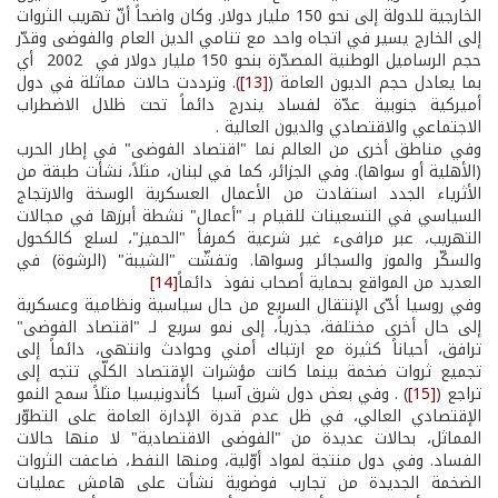
الخارجية للدولة إلى نحو 150 مليار دولار. وكان واضحاً أنّ تهريب الثروات
إلى الخارج يسير في اتجاه واحد مع تنامي الدين العام والفوضى وقدّر
حجم الرساميل الوطنية المصدّرة بنحو 150 مليار دولار في 2002 أي
بما يعادل حجم الديون العامة (
[13]
). وترددت حالات مماثلة في دول
أميركية جنوبية عدّة لفساد يندرج دائماً تحت ظلال الاضطراب
الاجتماعي والاقتصادي والديون العالية .
وفي مناطق أخرى من العالم نما "اقتصاد الفوضى" في إطار الحرب
(الأهلية أو سواها). وفي الجزائر، كما في لبنان، مثلاً، نشأت طبقة من
الأثرياء الجدد استفادت من الأعمال العسكرية الوسخة والارتجاج
السياسي في التسعينات للقيام بـ "أعمال" نشطة أبرزها في مجالات
التهريب، عبر مرافىء غير شرعية كمرفأ "الحميز"، لسلع كالكحول
والسكّر والموز والسجائر وسواها. وتفشّت "الشيبة" (الرشوة) في
العديد من المواقع بحماية أصحاب نفوذ دائماً
[14]
وفي روسيا أدّى الإنتقال السريع من حال سياسية ونظامية وعسكرية
إلى حال أخرى مختلفة، جذرياً، إلى نمو سريع لـ "اقتصاد الفوضى"
ترافق، أحياناً كثيرة مع ارتباك أمني وحوادث وانتهى، دائماً إلى
تجميع ثروات ضخمة بينما كانت مؤشرات الإقتصاد الكلّي تتجه إلى
تراجع (
[15]
) . وفي بعض دول شرق آسيا كأندونيسيا مثلاً سمح النمو
الإقتصادي العالي، في ظل عدم قدرة الإدارة العامة على التطوّر
المماثل، بحالات عديدة من "الفوضى الاقتصادية" لا منها حالات
الفساد. وفي دول منتجة لمواد أوّلية، ومنها النفط، ضاعفت الثروات
الضخمة الجديدة من تجارب فوضوية نشأت على هامش عمليات