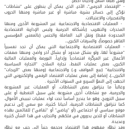
وهي طبعاً أشمل وأحياناً أخطر.
­- "الإقتصاد الجرمي"، الآخر، الذي يمكن أن ينطوي على "نشاطات"
تؤدّي إلى خسائر بشرية مباشرة أو غير مباشرة ومنها الحروب
والتفجيرات والاغتيالات.
­ - العمليات الاقتصادية والاجتماعية غير المشروعة الأخرى ومنها
المخدرات والتهريب (بأشكاله الجرمية وليس الإدارية الاقتصادية
المحدودة فقط) ونقل اليد العاملة والجنس (بالمعنى المؤسسي
القاهر خصوصاً)، والسرقات الكبرى...
­- العمليات الاقتصادية والاجتماعية التي يمكن أن تجد تفسيراً
"مشروعاً لها، ولو بشكل محدود أو بشكل آخر واضح، ومنها صفقات
الأعمال غير المركّزة اقتصادياً وإدارياً، البورصة والعمليات المالية
الكبرى، بعض عمليات النفط، تجارة السلاح، "التجارة السياسية
والانتخابية" (بيع المواقف و..) والاجتماعية (ومنها بعض "الزيجات"
الكبرى...)، إضافة إلى بعض عمليات الاقتصاد الرقمي والإلكتروني التي
اتجهت إلى النموّ السريع في السنوات الأخيرة .
وغالباً ما يترافق بعض النشاطات، أو العمليات غير المشروعة
والجرمية، مع نشاطات أخرى مشروعة على سبيل التغطية أو على
سبيل الترويج، وهو ما يندرج أساساً تحت لواء عمليات تبييض الأموال،
كما تترافق النشاطات الجرمية، أحيانا كثيرة، مع سعي إلى تدعيم
موقع سياسي أو اجتماعي (أو "رياضي" أو "ثقافي") للقائمين بهذه
النشاطات أو للذين يدورون في فلكهم. والتجارب في هذا الشأن كثيرة
وعديدة.
وقد تطوّر مفهوم هذا الاقتصاد وحجمه جنباً إلى جنب مع تطوّر