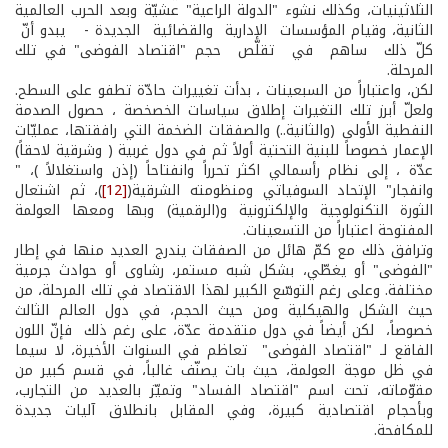
الثلاثينيات، وكذلك نشوء "الدولة الراعية" عشيّة وبعد الحرب العالمية
الثانية، وقيام المؤسسات الإدارية والقضائية الجديدة - يبدو أنّ
كلّ ذلك ساهم في تقلّص حجم "اقتصاد الفوضى" في تلك
المرحلة.
لكن، واعتباراً من السبعينات ، بدأت تغييرات حادّة تطفو على السطح.
ولعلّ أبرز تلك التغيرات إطلاق سياسات الخصخصة ، حصول الصدمة
النفطية الأولى (والثانية..) والصفقات الضخمة التي رافقتها، عمليّات
الإعمار خصوصاً للبنية التحتية أولاً ثم في دول غربية ( وشرقية لاحقاً)
عدّة ، إلى نظام رأسمالي اكثر تحرراً وانفتاحاً (إذن واستغلالاً )، "
وانفجار" الإتحاد السوفياتي ومنظومته الشرقية(
[12]
)، ثم اشتعال
الثورة التكنولوجية والإلكترونية و(الرقمية) وبها ومعها العولمة
المفتوحة اعتباراً من التسعينات.
وترافق ذلك مع كمّ هائل من الصفقات يندرج العديد منها في إطار
"الفوضى" أو يغطّي، بشكل شبه مستمر، رشاوى أو حوادث جرمية
مختلفة. وعلى رغم التوسّع الكبير لهذا الاقتصاد في تلك المرحلة، من
حيث الشكل والهيكلية ومن حيث الحجم، في دول العالم الثالث
خصوصاً، لكن أيضاً في دول متقدمة عدّة، على رغم ذلك فإنّ اللون
الفاقع لـ "اقتصاد الفوضى" تعاظم في السنوات الأخيرة، لا سيما
في ظل موجة العولمة، حيث بات يصنّف غالباً، في قسم كبير من
مقوّماته، تحت اسم "اقتصاد الفساد" وتميّز بالعديد من التجارب،
وبأحجام اقتصادية كبيرة، وفي المقابل بانطلاق آليات جديدة
للمكافحة.