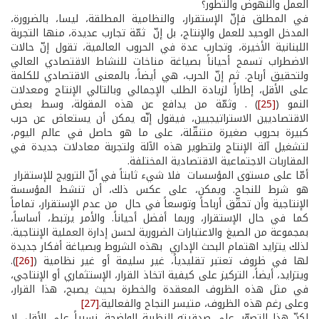
العمل والنهوض والتطور؟
في المطلق فإنّ الإستقرار، والنظامية المطلقة، ليسا، بالضرورة،
المدخل الوحيد للعمل والإنتاج، بل إنّ ثمّة تجارب عديدة، منها التجربة
اللبنانية الأخيرة، وتجارب عدة في الحروب العالمية، تقول إنّ حالات
الاضطراب تسمح أحياناً بصياغة مناخات للنشاط الاقتصادي العالي
ولتحقيق أرباح. ثم إنّ الحرب، هي أيضاً، بالمعنى الاقتصادي للكلمة
على الأقل، إطاراً لزيادة الطلب الإجمالي وبالتالي الإنتاج ومعدلات
النمو (
[25]
) . وثمّة من يدافع عن هذه المقولة، وسط بعض
الاقتصاديين الاستراتيجيين، فيقول إنّه يمكن أن يستعاض عن حرب
كبيرة بحروب صغيرة متنقّلة، على ما هو حاصل في عالم اليوم،
لتشغيل آلة الإنتاج ولتطوير هذه الآلة ولتجربة معادلات جديدة في
المقاربات الاجتماعية الاقتصادية المختلفة.
أمّا على مستوى المؤسسات فلا شيء ثابتاً في أنّ الترويج للإستقرار
هو شرط للنجاح. ويمكن، على عكس ذلك، أن تنشط المؤسسة
الإنتاجية وأن تحقّق أرباحاً وتوسعاً في حال من عدم الإستقرار، تماماً
كما في حال الإستقرار، وربما أفضل أحياناً. والأمر يرتبط، أساساً،
بمجموعة من الصيغ والاعتبارات الضرورية لحسن إدارة العملية الإنتاجية.
لذلك يتزايد اهتمام البحث الإداري بهذه الشروط وبصياغة أفكار جديدة
لها في ظروف تعتبر تقليدياً، غير سليمة أو غير نظامية (
[26]
).
ويتزايد، أيضاً، التركيز على كيفية اتخاذ القرار، الإستثماري أو الإنتاجي،
في مثل هذه الظروف المعقدة والخطرة بحيث يصبح، هذا القرار،
وعلى رغم هذه الظروف، متيسر النجاح والفعالية.
[27]
لكنّ هذا التصوّر، على صدقيته النظرية الواضحة، نسبياً على الأقل، لا