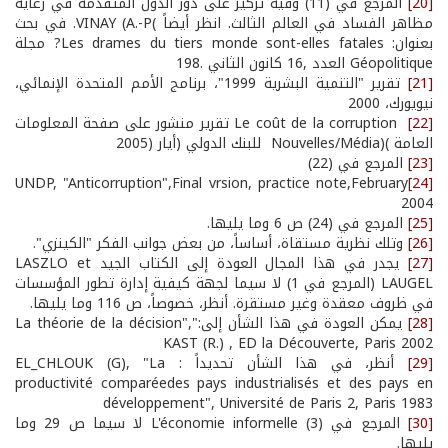
[20]
المرجع في (11) وفيه تركيز على دور الدول المتقدمة في رعاية
مظاهر الفساد في العالم الثالث. انظر أيضاً )VINAY (A.-P. في بحث
بعنوان: Les drames du tiers monde sont-elles fatales? مجلة
Géopolitique العدد ,16 كانون الثاني .198
[21]
تقرير "التنمية البشرية 1999"، برنامج الأمم المتحدة الإنمائي،
نيويورك، 2000
[22]
Le coût de la corruption تقرير منشور على صفحة المعلومات
العامة )(Nouvelles/Média للبنك الدولي (أيار (2005
[23]
المرجع في (22)
UNDP, "Anticorruption",Final vrsion, practice note,February
[24]
2004
[25]
المرجع في (24) ص 6 وما يليها.
[26]
وتلك نظرية مستقاة، أساساً، من بعض جوانب الفكر "الكينزي".
[27]
يجدر في هذا المجال العودة إلى الكتاب الجيد LASZLO et
LAUGEL (المرجع في 1) لا سيما لجهة كيفية إدارة تطور المؤسسات
في ظروف معقدة وغير مستقرة. أنظر، خصوصاً، ص 116 وما يليها.
[28]
يمكن العودة في هذا الشأن إلى:"La théorie de la décision",
KAST (R.) , ED la Découverte, Paris 2002
[29]
أنظر، في هذا الشأن تحديداً : EL_CHLOUK (G), "La
productivité comparéedes pays industrialisés et des pays en
développement", Université de Paris 2, Paris 1983
[30]
المرجع في (3) L'économie informelle لا سيما ص 29 وما
يليها.