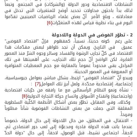
النشاطات الاقتصادية ودور الدولة (والشركات) في المجتمع. وتبعاً
لذلك بدأ باحثون محاولات تحديد أوضح للمتغيرات التي تدخل في
معادلاته ، وبلغ الأمر أنّ بعض علماء الرياضيات الصينيين تقدّموا
اليوم في بناء نظرية قياس لهذه المتغيّرات
[6]
2 - تطوّر الفوضى في الدولة واللادولة
على رغم كونه حديثاً، نسبياً، كمفهوم فإنّ "اقتصاد الفوضى"
عميق في التاريخ، ويمكن أن نجد ظواهر لبعض مقدّمات هذا
الاقتصاد في كلّ تجارب الرشوة والفساد وسائر وجوه الشرّ منذ العصور
الغابرة. لكن الواضح أنّ حجم تلك التجارب، على أهميتها في تلك
المراحل، بقي محدوداً عموماً بالمقارنة مع حجم المعطيات المتوافرة
أو المعروفة في العصور الحديثة.
ويبدو أنّ "اقتصاد الفوضى" ارتبط، بشكل مباشر، بعوامل جيوسياسية،
إجتماعية، إقتصادية محدّدة. ولعل أبرز تلك العوامل
[7]
:
­- نشأة ونمو النظام الرأسمالي مع ما رافقه من حرّيات اقتصادية
(واجتماعية) وانفتاح الأسواق واتساع حركة التجارة الدولية
[8]
­ وكذلك، وفي المقابل، تطوّر بعض أشكال الأنظمة الكلّية السلطوية
المغلقة التي جعلت من بعض النشاطات الفوضوية شأناً مطلوباً
ومربحاً.
­- الانتقال، في المطلق، من حال اللادولة إلى حال الدولة، خصوصاً
عندما باتت هذه الدولة قادرة ومدعوّة إلى لعب دور اقتصادي ثم،
لاحقاً، اجتماعي نشيط، قبل الوصول، لاحقاً، إلى حال "دولة الحدّ