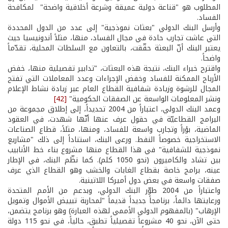
المطلوب هو "قناعة دولية عميقة وشرعة أخلاقية واضحة" لمكافحة
الفساد.
وأرسل البنك الدولي "بعثات نموذجية" إلى عدد من الدول المحددة
التي عاشت تجارب حادة في مجال الفساد، منها، مثلاً أندونيسيا حيث
يعتبر البنك أنّ البعثة حقّقت، بالتعاون مع السلطات المحلية، تقدّماً
واضحاً.
واقترح خبراء البنك، نتيجة هذه البعثات، "تدابير تفصيلية منها، خفض
الأرباح الممكنة للفساد وخفض الإجراءات وعدد المعاملات التي تفتح
المجال للرشوة وزيادة شفافية القطاع العام عبر زيادة نشاط الإعلام
ونشر المعلومات الواسعة عن الصفقات الحكومية"
[42]
وعمد البنك الدولي، اعتباراً من 2004 تحديداً، إلى إطلاق مجموعة من
البرامج القطاعيّة في حقول عرف عنها أنّها شهدت، في العقود
الماضية، بؤراً وتجارب واسعة للفساد، ومنها، مثلاً، قطاع الصناعات
الاستخراجية خصوصاً النفط. ورعى البنك، استناداً إلى ذلك "مشاريع
نموذجية للشفافية" في هذا القطاع منها مشروع بناء خط الأنابيب
بين تشاد والكاميرون (نحو 1050 كلم). كما نظّم البنك، في الإطار
عينه، برامج خاصة بقطاع الغابات والخشب وهو القطاع الذي عرف
صفقات واسعة في بعض دول أميركا اللاتينية.
واعتباراً من 2004 طوّر البنك الدولي، وبدعم من الأمم المتحدة
ورعايتها دائماً، برنامجاً جديداً قديماً "لمحاربة تبييض الأموال وتمويل
الإرهاب" (بالمفهوم الدولي الأممي لهذه العبارة) وهو برنامج يتضمن،
حتى الآن، نحو 40 مشروعاً تفصيلياً تطبق، حالياً، في نحو 115 دولة