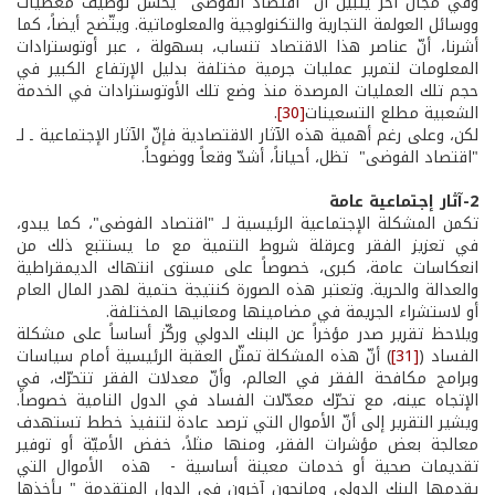
وفي مجال آخر يتبيّن أنّ "اقتصاد الفوضى" يحسن توظيف معطيات
ووسائل العولمة التجارية والتكنولوجية والمعلوماتية. ويتّضح أيضاً، كما
أشرنا، أنّ عناصر هذا الاقتصاد تنساب، بسهولة ، عبر أوتوسترادات
المعلومات لتمرير عمليات جرمية مختلفة بدليل الإرتفاع الكبير في
حجم تلك العمليات المرصدة منذ وضع تلك الأوتوسترادات في الخدمة
الشعبية مطلع التسعينات
[30]
.
لكن، وعلى رغم أهمية هذه الآثار الاقتصادية فإنّ الآثار الإجتماعية ـ لـ
"اقتصاد الفوضى" تظل، أحياناً، أشدّ وقعاً ووضوحاً.
2­-آثار إجتماعية عامة
تكمن المشكلة الإجتماعية الرئيسية لـ "اقتصاد الفوضى"، كما يبدو،
في تعزيز الفقر وعرقلة شروط التنمية مع ما يستتبع ذلك من
انعكاسات عامة، كبرى، خصوصاً على مستوى انتهاك الديمقراطية
والعدالة والحرية. وتعتبر هذه الصورة كنتيجة حتمية لهدر المال العام
أو لاستشراء الجريمة في مضامينها ومعانيها المختلفة.
ويلاحظ تقرير صدر مؤخراً عن البنك الدولي وركّز أساساً على مشكلة
الفساد (
[31]
) أنّ هذه المشكلة تمثّل العقبة الرئيسية أمام سياسات
وبرامج مكافحة الفقر في العالم، وأنّ معدلات الفقر تتحرّك، في
الإتجاه عينه، مع تحرّك معدّلات الفساد في الدول النامية خصوصاً.
ويشير التقرير إلى أنّ الأموال التي ترصد عادة لتنفيذ خطط تستهدف
معالجة بعض مؤشرات الفقر، ومنها مثلاً، خفض الأميّة أو توفير
تقديمات صحية أو خدمات معينة أساسية - هذه الأموال التي
يقدمها البنك الدولي ومانحون آخرون في الدول المتقدمة " يأخذها