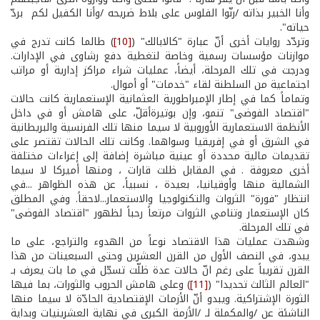
وأنا الخبير بذاته /رنّوا الفلوس على بلاط ضريحه /وأنا الكفيل لكم بردّ
حياته".
وتردّد روايات أخرى أنّ عبارة "كالابالك" (
[10]
) طالما كانت تدرج في
موازنات مؤسسات رسمية وخاصة لتغطية دفع رشاوى في الإدارات.
ودرجت في تلك المرحلة، أيضاً، عمليات شراء مراكز إدارية أو مراتب
اجتماعية من السلطنة لقاء "خدمات" أو أموال.
وتماماً كما في إطار الإمبراطورية العثمانية الإستعمارية كانت حالات
"اقتصاد الفوضى" تنمو، وإن بوتيرةأقلّ، على هامش أو في داخل
الأنظمة الاستعمارية الأوروبية لا سيما منها تلك الفرنسية والبريطانية
في الشرق أو في إفريقيا وسواهما. وكانت تلك الحالات تقتصر على
تقديمات مالية محددة أو عينية مباشرة إضافة إلى إغراءات مختلفة
أخرى معروفة . في المقابل ظلت قارات ، ومنها أميركا لا سيما
الشمالية منها وأوقيانيا، بعيدة ، نسبياً، عن هذه الظواهر ...في
انتظار "فورة" الثروات والتكنولوجيا والاستعمار...لاحقاً. وفي المطلق
كان الإستعمار وتنامي الثروات مرتعاً رحباً لظهور "اقتصاد الفوضى"
في تلك المرحلة.
وشهدت عمليات هذا الاقتصاد نوعاً من الهدوء والتراجع، على ما
يبدو، في النصف الأول من القرن العشرين وحتى السبعينات من هذا
القرن تقريباً على رغم انّ حالات عدة ظلّت تسجّل في ما بات يعرف بـ
"العالم الثالث تحديدا" (
[11]
) وعلى هامش الحروب والثورات، بما فيها
الثورة الإشتراكية. ويبدو أنّ الأزمات الإقتصادية الحادّة لا سيما منها
الناشئة عن /والمكملة لـ /الأزمة الكبرى في نهاية العشرينيات وبداية