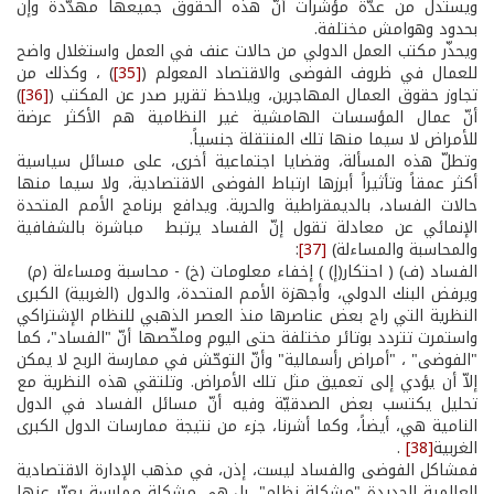
ويستدل من عدّة مؤشرات أنّ هذه الحقوق جميعها مهدّدة وإن
بحدود وهوامش مختلفة.
ويحذّر مكتب العمل الدولي من حالات عنف في العمل واستغلال واضح
للعمال في ظروف الفوضى والاقتصاد المعولم (
[35]
) ، وكذلك من
تجاوز حقوق العمال المهاجرين، ويلاحظ تقرير صدر عن المكتب (
[36]
)
أنّ عمال المؤسسات الهامشية غير النظامية هم الأكثر عرضة
للأمراض لا سيما منها تلك المنتقلة جنسياً.
وتطلّ هذه المسألة، وقضايا اجتماعية أخرى، على مسائل سياسية
أكثر عمقاً وتأثيراً أبرزها ارتباط الفوضى الاقتصادية، ولا سيما منها
حالات الفساد، بالديمقراطية والحرية. ويدافع برنامج الأمم المتحدة
الإنمائي عن معادلة تقول إنّ الفساد يرتبط مباشرة بالشفافية
والمحاسبة والمساءلة)
[37]
:
الفساد (ف) ( احتكار(إ) ) إخفاء معلومات (خ) - محاسبة ومساءلة (م)
ويرفض البنك الدولي، وأجهزة الأمم المتحدة، والدول (الغربية) الكبرى
النظرية التي راج بعض عناصرها منذ العصر الذهبي للنظام الإشتراكي
واستمرت تتردد بوتائر مختلفة حتى اليوم وملخّصها أنّ "الفساد"، كما
"الفوضى" ، "أمراض رأسمالية" وأنّ التوحّش في ممارسة الربح لا يمكن
إلاّ أن يؤدي إلى تعميق مثل تلك الأمراض. وتلتقي هذه النظرية مع
تحليل يكتسب بعض الصدقيّة وفيه أنّ مسائل الفساد في الدول
النامية هي، أيضاً، وكما أشرنا، جزء من نتيجة ممارسات الدول الكبرى
الغربية
[38]
.
فمشاكل الفوضى والفساد ليست، إذن، في مذهب الإدارة الاقتصادية
العالمية الجديدة "مشكلة نظام"، بل هي مشكلة ممارسة يعبّر عنها