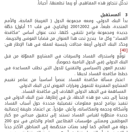
تدخّل تتجاوز هذه المفاهيم، أو ربما تطعنها، أحياناً.
3 ­ ألمستقبل
بدأ البنك الدولي، ومعه مجموعة الدول ( الغربية) المانحة، والأمم
المتحدة، طبعاً، في 2001­2002 (والتاريخ، في قلب 11 أيلول) خطّة
جديدة ومجموعة برامج تلتقي، كلها، تحت عنوان أساس "مكافحة
الفساد" وكل ما يندرج تحت هذا العنوان من قضايا الفوضى والجريمة.
وحدّد البنك الدولي أربعة مجالات رئيسية لعمله في هذا الإطار هي:
[40]
­ توقّع واستدراك الفساد والسرقات في المشاريع المموّلة من قبل
البنك الدولي (في الدول النامية خصوصاً).
­ تقديم العون (السياسي والتقني) للدول التي تطلب المساعدة في
خطط مكافحة الفساد لديها .
­ اعتبار مسألة مكافحة الفساد عنصراً أساسياً من عناصر تقييم
المشاريع المقترحة للتمويل وقرارات القروض لدى البنك الدولي.
­ المساهمة في الجهد الدولي الهادف إلى مكافحة الفساد.
وجنباً إلى جنب مع هذه الخطة، بل في إطارها، شرع البنك الدولي في
تنفيذ برنامج لجمع معلومات تفصيلية محددة حول أسباب الفساد
وأشكاله وحجمه وانعكاساته، وأعلن، مؤخراً، عن اعتماد طريقة إحصائية
جديدة متطوّرة لقياس الفساد تستند إلى تحقيق ميداني مع كبار
الموظفين وممثلي مؤسسات القطاعين العام والخاص في نحو 200
دولة في العالم، كما أوفد بعثات متخصّصة إلى المناطق الأكثر جذباً