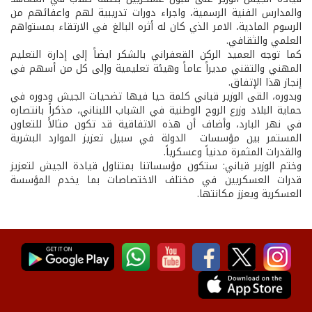
والمدارس الفنية الرسمية، واجراء دورات تدريبية لهم واعفائهم من
الرسوم المادية، الامر الذي كان له أثره البالغ في الارتقاء بمستواهم
العلمي والثقافي.
كما توجه العميد الركن القعفراني بالشكر ايضاً إلى إدارة التعليم
المهني والتقني مديراً عاماً وهيئة تعليمية وإلى كل من أسهم في
إنجاز هذا الإتفاق.
وبدوره، القى الوزير قباني كلمة حيا فيها تضحيات الجيش ودوره في
حماية البلاد وزرع الروح الوطنية في الشباب اللبناني، مذكراً بانتصاره
في نهر البارد، وأضاف أن هذه الاتفاقية قد تكون مثالاًَ للتعاون
المستمر بين مؤسسات الدولة في سبيل تعزيز الموارد البشرية
والقدرات المثمرة مدنياً وعسكرياً.
وختم الوزير قباني: ستكون مؤسساتنا بمتناول قيادة الجيش لتعزيز
قدرات العسكريين في مختلف الاختصاصات بما يخدم المؤسسة
العسكرية ويعزز مكانتها.