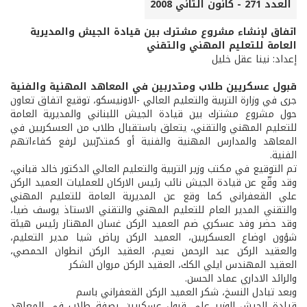
العدد 271 - كانون الثاني 2008
اتفاق لإنشاء مشروع مشترك بين قيادة الجيش والمديرية
العامة للتعليم المهني والتقني
إعداد: نينا عقل خليل
قبول عسكريين طلاب ومتدربين في المعاهد المهنية والفنية
جرى في وزارة التربية والتعليم العالي -الاونيسكو، توقيع اتفاق تعاون
حول مشروع مشترك بين قيادة الجيش اللبناني والمديرية العامة
للتعليم المهني والتقني، يتعلق باستقبال طلاب من العسكريين في
المعاهد والمدارس المهنية والفنية أو كمتدرّبين لرفع كفاءاتهم
الفنية.
تم التوقيع في مكتب وزير التربية والتعليم العالي الدكتور خالد قباني،
وقد وقّع عن قيادة الجيش نائب رئيس الاركان للعمليات العميد الركن
علي القعفراني كما وقع عن المديرية العامة للتعليم المهني
والتقني المدير العام للتعليم المهني والتقني الاستاذ يوسف ضيا،
وقد حضر وفد عسكري ضم العميد الركن غسان المهتار رئيس هيئة
شؤون اوضاع العسكريين، العميد الركن رياض شيا مدير التعليم،
والعقيد الركن عبد الرحمن نعيم، العقيد الركن انطوان الحمصي،
العقيد المهندس ايلي الكك، العقيد الركن مروان الشكر
والرائد الاداري عماد الحسن.
وبعد تبادل النسخ، شكر العميد الركن القعفراني باسم
قيادة الجيش الوزير على قبول عسكريين بصفة طلاب في المعاهد