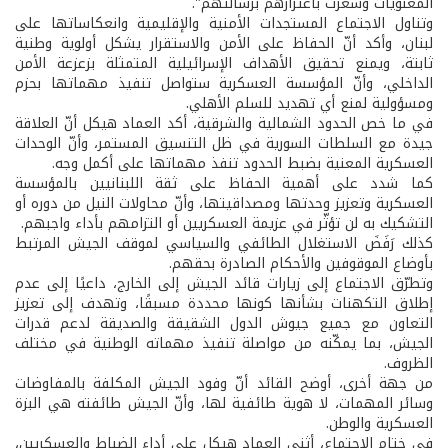
المعنويات وشعرتُ باعتزازهم برسالتهم".
وتناول الاجتماع المستجدات الأمنية والإقليمية وانعكاساتها على
لبنان، وأكد أنّ الحفاظ على الأمن والاستقرار يشكل أولوية وطنية
ثابتة، ويمنع تحقيق الأهداف الإسرائيلية المتمثلة بزعزعة الأمن
الداخلي، وأنّ المؤسسة العسكرية ستواصل تنفيذ مهماتها بحزم
ومسؤولية لمنع أي تهديد للسلم الأهلي.
في ما خص الحدود الشمالية والشرقية، أكد العماد هيكل أنّ العلاقة
جيدة مع السلطات السورية في ظل التنسيق المستمر، وأنّ الوحدات
العسكرية المعنية بضبط الحدود تنفذ مهماتها على أكمل وجه.
كما شدد على أهمية الحفاظ على ثقة اللبنانيين بالمؤسسة
العسكرية وتعزيز وحدتها ومصداقيتها، وأنّ محاولات النيل من دوره أو
التشكيك به لن تؤثّر في عزيمة العسكريين أو التزامهم بأداء واجبهم.
كذلك رَفَضَ الاستغلال الطائفي والسياسي لموقف الجيش المرتبط
بأوضاع الموقوفين والأحكام الصادرة بحقهم.
وتطرّق الاجتماع إلى زيارات قائد الجيش إلى الخارج، داعيًا إلى عدم
إطلاق التكهنات بشأنها كونها محددة مسبقًا، وتهدف إلى تعزيز
التعاون مع جميع جيوش الدول الشقيقة والصديقة لدعم قدرات
الجيش، بما يمكّنه من مواصلة تنفيذ مهماته الوطنية في مختلف
الظروف.
من جهة أخرى، أوضح القائد أنّ وفود الجيش المكلفة بالمفاوضات
وسائر المهمات، لا هوية طائفية لها، وأنّ الجيش طائفته هي البزة
العسكرية والوطن.
في ختام الاجتماع، أثنى العماد هيكل على أداء الضباط والعسكريين،