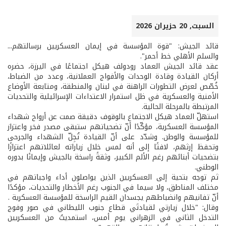
السبت, 20 حزيران 2026
قائد الجيش: "قوة المؤسسة في إيمان العسكريين برسالتهم...
والسلم الأهلي خط أحمر".
عقد قائد الجيش العماد رودولف هيكل اجتماعًا في اليرزة، حضره
أركان القيادة وقادة الوحدات والأفواج العملانية، وعدد من الضباط،
خُصّص لعرض التطورات الراهنة في لبنان والمنطقة، ومتابعة الأوضاع
الأمنية والعسكرية في ظل استمرار الاعتداءات الإسرائيلية والتحديات
المرتبطة بالمرحلة الحالية.
استهلّ العماد هيكل الاجتماع بالوقوف دقيقة صمت عن أرواح شهداء
المؤسسة العسكرية، مؤكّدًا أنّ تضحياتهم ستبقى مصدر فخر واعتزاز
للمؤسسة والوطن. وشدّد على أنّ القيادة تُجِلّ الشهداء والجرحى
وتحفظ إرثهم، لافتًا إلى أنه لمس خلال زياراته لعائلاتهم اعتزازًا
بتضحيات أبنائهم رغم الألم الكبير، وثقةً راسخة بالجيش وإيمانًا بدوره
الوطني.
ثم توجه بتحية إلى العسكريين الذين يواصلون أداء واجباتهم في
مختلف المناطق، ولا سيما في الجنوب رغم الأخطار والتحديات، مؤكدًا
أنّ تفانيهم وانضباطهم يجسدان القيم الراسخة للمؤسسة العسكرية .
وقال: "خلال زيارتي لقيادتَي قطاع جنوب الليطاني في صور وفوج
التدخل الثاني في الزهراني يوم أمس، استمديتُ من العسكريين