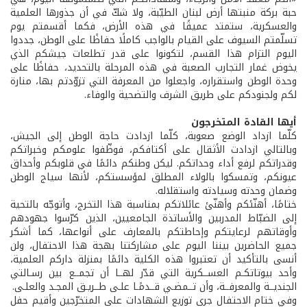
حبة بركة منبتها أرض لبنان الطيّبة، ولا شكّ في أن جذورها العلمية
والعسكرية، ستمتد عميقًا في هذه الأرض، فكما أقسمتم يوم
تسلّمتم السيوف على القيام بالواجب كاملًا حفاظًا على الوطن، جددوا
اليوم التزام هذا القسم، لتكونوا على قدر تطلعات جيشكم الذي
يخوض غمار التجارب الصعبة في هذه المرحلة بالتحديد، حفاظًا على
وحدة الوطن واستقراره، واجعلوا من المعرفة التي تزوّدتم بها، منارة
لكم ولجنودكم على طريق الشرف والتضحية والوفاء.
أيها القادة المتخرجون
كلّما ازداد الوضع صعوبة، كلّما ازدادت حاجة الوطن إلى الجيش،
وبالتالي ازدادت الأثقال على أكتافكم، فوظّفوا علومكم وخبراتكم
وقدراتكم لرفع أداء وحداتكم. ليكن وطنكم دائمًا في قلوبكم وأحداق
عيونكم، وتمسكوا بالولاء المطلق لمؤسستكم، لأنها سياج الوطن
وضمان وحدته وسيادته واستقلاله.
ختامًا، أهنّئكم وأهنّئ عائلاتكم بمناسبة هذا التخرج، وأتوجّه بالتحية
إلى الضبّاط المدربين والأساتذة الجامعيين، الذين كرّسوا جهودهم
وأوقاتهم لرعايتكم وإحاطتكم بالمعارف على أنواعها، كما أشكر
جميع الحاضرين بيننا اليوم على مشاركتنا بهجة هذا الاحتفال، ولن
أنسى بالتأكيد أن تعتبروا هذه الكلية دائمًا بمنزلة داركم العلمية،
وأحد بيوتاتكـم العســكرية التي قدّر لهــا أن تجمــع بين رسـالتي
الجنديــة والمعرفــة، وأن تــمضـي قــدمًـا علـى طــريـق المجـد والعلـى.
وفي ختام الاحتفال جرى توزيع الشهادات على المتخرّجين وأقيم حفل