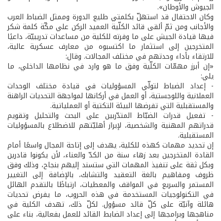
الجيوش والأوطان».
وكان الاحتفال قد استهلّ بكلمتي طليع الدورة وممثل الضباط العرب
والأجانب ومن ثمّ ألقى قائد الكلّية العميد الركن علي مكّة كلمة شكر
فيها قيادة الجيش على ما وفرته للكلية من مساعدات تدريبيّة، داعيًا
المتخرجين إلى استثمار ما اكتسبوه من معارف عسكرية عالية،
للارتقاء بأداء وحدتهم في مختلف المجالات. وقال:
«إن أبرز مهمّات الكلّية وفق ما هو وارد في نظامها الداخلي، ما
يلي:
- إعداد الضباط لتولّي المسؤوليات في قيادة مختلف الوحدات
العملانية واللوجستية، أو العمل في أركانها لمواجهة التحديات الراهنة
والمستقبلية التي تفرضها البيئة التكتية أو العملياتية.
- تفعيل قدرات الضبّاط المتدّربين على البحث والتحليل وتقويم
قدراتهم المهنية والشخصية، لإبراز أهليّتهم للاضطلاع بالمسؤوليات
المستقبلية.
إن تحديد مهمات كهذه للكلية، يهدف إلى إتاحة المجال واسعًا أمام
القادة المتخرجين بعد زهاء سنة من الكدّ والعناء، لأن يكونوا قادرين
وبكل ثقة على تنفيذ المهمات التي ستسند إليهم بنجاح، وذلك وفق
ظروف ومفاهيم بالغة التعقيد والتشابك، بالإضافة إلى التغيير
المستمر والسريع في المواقف والمعطيات، ارتباطًا بالتقدم الهائل
في التكنولوجيات المستخدمة في هذه الحروب، ما يفرض تحديات
هائلة وآنيّة على كلّ قائد مسؤول. لكلّ ذلك، تهدف الكلية في
مناهجها وبرامجها إلى إعداد الضابط القائد للعمل بفعالية، بناء على