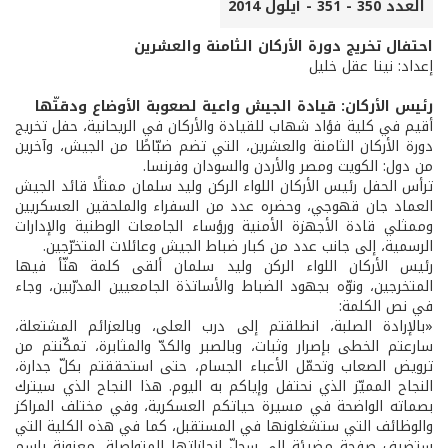
العدد 350 - 351 - أيلول 2014
احتفال تخريج دورة الأركان الثامنة والعشرين
إعداد: نينا عقل خليل
رئيس الأركان: قيادة الجيش واعية لصعوبة الأوضاع ودقتّها
أقيم في كلية فؤاد شهاب للقيادة والأركان في الريحانية، حفل تخريج
دورة الأركان الثامنة والعشرين، التي تضم ضبّاطًا من الجيش، وآخرين
من دول: الكويت ومصر والأردن والسودان وفرنسا.
ترأس الحفل رئيس الأركان اللواء الركن وليد سلمان ممثلًا قائد الجيش
العماد جان قهوجي، وحضره عدد من السفراء والملحقين العسكريين
وممثلي قادة الأجهزة الأمنية ورؤساء الجامعات الوطنية والإدارات
الرسمية، إلى جانب عدد من كبار ضباط الجيش وعائلات المتخرّجين.
رئيس الأركان اللواء الركن وليد سلمان ألقى كلمة هنّأ فيها
المتخرجين، ونوّه بجهود الضباط والأساتذة الجامعيين المدرّبين، وجاء
في نص الكلمة:
«بالإرادة الصلبة، انطلقتم إلى درب العلى، وبالعزائم المشتعلة،
سارعتم الخطى بإصرار وثبات، وبالصبر والكدّ والمثابرة، تمكّنتم من
ترويض الصعاب وتحمّل الأعباء الجسام، حتى استحققتم بكلّ جدارة،
النجاح المميّز الذي نحتفل وإياكم به اليوم. هذا النجاح الذي سيترك
بصماته الواضحة في مسيرة حياتكم العسكرية، وفي مختلف المراكز
والوظائف التي ستشغلونها في المستقبل، كما في هذه الكلية التي
ستضيف صفحة مضيئة إلى سجلّ إنجازاتها المتواصلة، معنونة باسم