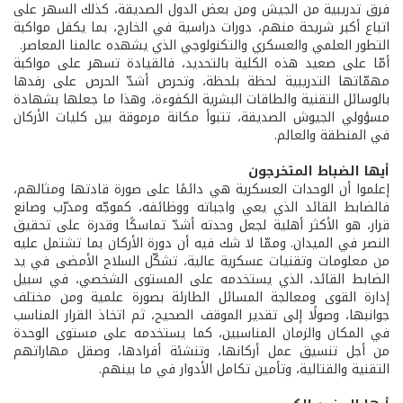
فرق تدريبية من الجيش ومن بعض الدول الصديقة، كذلك السهر على
اتباع أكبر شريحة منهم، دورات دراسية في الخارج، بما يكفل مواكبة
التطور العلمي والعسكري والتكنولوجي الذي يشهده عالمنا المعاصر.
أمّا على صعيد هذه الكلية بالتحديد، فالقيادة تسهر على مواكبة
مهمّاتها التدريبية لحظة بلحظة، وتحرص أشدّ الحرص على رفدها
بالوسائل التقنية والطاقات البشرية الكفوءة، وهذا ما جعلها بشهادة
مسؤولي الجيوش الصديقة، تتبوأ مكانة مرموقة بين كليات الأركان
في المنطقة والعالم.
أيها الضباط المتخرجون
إعلموا أن الوحدات العسكرية هي دائمًا على صورة قادتها ومثالهم،
فالضابط القائد الذي يعي واجباته ووظائفه، كموجّه ومدرّب وصانع
قرار، هو الأكثر أهلية لجعل وحدته أشدّ تماسكًا وقدرة على تحقيق
النصر في الميدان. وممّا لا شك فيه أن دورة الأركان بما تشتمل عليه
من معلومات وتقنيات عسكرية عالية، تشكّل السلاح الأمضى في يد
الضابط القائد، الذي يستخدمه على المستوى الشخصي، في سبيل
إدارة القوى ومعالجة المسائل الطارئة بصورة علمية ومن مختلف
جوانبها، وصولًا إلى تقدير الموقف الصحيح، ثم اتخاذ القرار المناسب
في المكان والزمان المناسبين، كما يستخدمه على مستوى الوحدة
من أجل تنسيق عمل أركانها، وتنشئة أفرادها، وصقل مهاراتهم
التقنية والقتالية، وتأمين تكامل الأدوار في ما بينهم.