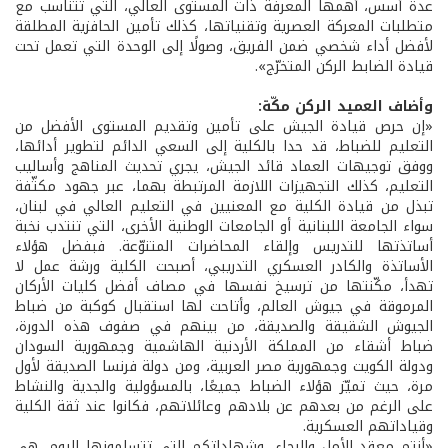
عدة أسس، أهمها المعرفة ذات المستوى العالي، التي تتناسب مع
متطلبات المعركة العصرية وتقنياتها، كذلك تأمين الحافزية المطلقة
لأفضل أداء شخصي ضمن الفريق، وصولًا إلى الوحدة التي تعمل تحت
قيادة الضابط الركن المتخرّج».
وأضاف العميد الركن مكّة:
«إن حرص قيادة الجيش على تأمين وتقديم المستوى الأفضل من
التعليم للضباط، قد حدا بالكلية إلى السعي الدائم لتطوير أدائها،
ووفق توجيهات العماد قائد الجيش، يجري تحديث المناهج وأساليب
التعليم، كذلك التجهيزات اللازمة المرتبطة بهما، عبر جهود مكثّفة
تبذل من قيادة الكلية مع المعنيين في التعليم العالي في لبنان،
سواء الجامعة اللبنانية أو الجامعات الوطنية الأخرى، التي تنتدب نخبة
أساتذتها للتدريس وإلقاء المحاضرات المتنوّعة. فبفضل هؤلاء
الأساتذة والكادر العسكري التدريبي، أصبحت الكلية ورشة عمل لا
تهدأ، مكّنتها من ترسيخ نفسها في مصاف أفضل كليات الأركان
المرموقة في جيوش العالم، وأتاحت لها استقبال كوكبة من ضباط
الجيوش الشقيقة والصديقة، من بينهم في صفوف هذه الدورة،
ضباط أشقاء من المملكة الأردنية الهاشمية وجمهورية السودان
ودولة الكويت وجمهورية مصر العربية، ومن دولة فرنسا الصديقة لأول
مرة، حيث تميّز هؤلاء الضباط جميعًا، بالمسؤولية والجدية والنشاط
على الرغم من بعدهم عن بلادهم وعائلاتهم، فكانوا عند ثقة الكلية
وقياداتهم العسكرية.
«أنتم معقد الأمل والرجاء، وشهاداتكم التي تتسلمونها اليوم، هي