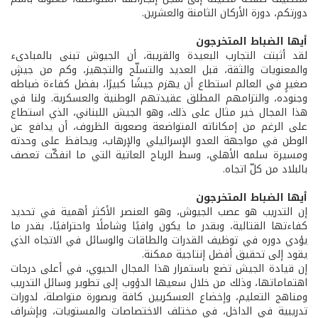
دورتكم، دورة الأركان الثامنة والعشرين.
أيها الضباط المتخرجون
لقد أثبتت التجارب البعيدة والقريبة، أن الجيوش تبنى بالمبادىء
والمعنويات والثقة، قبل العديد والتسلّح والتجهيز، وكم من جيشٍ
صغيرٍ في العالم استطاع أن يهزم جيشًا كبيرًا، بفضل كفاءة ضباطه
وجنوده، والتزامهم المطلق عقيدتهم الوطنية والعسكرية. ولنا في
هذا المجال خير مثال على ذلك، وهو الجيش اللبناني، الذي استطاع
على الرغم من إمكاناته المتواضعة وصعوبة الظروف، أن يدافع عن
الوطن في مواجهة العدو الإسرائيلي والإرهاب، ويحافظ على وحدته
ومسيرة سلمه الأهلي، وسط الرياح العاتية التي ما انفكّت تعصف
بالبلاد من كلّ اتجاه.
أيها الضباط المتخرجون
إن التدريب هو عصب الجيوش، وهو العنصر الأكثر أهمية في تحديد
كفاءتها القتالية، وبقدر ما يكون وافيًا وشاملًا واحترافيًا، بقدر ما
يؤدي دوره في توظيف القدرات والطاقات والوسائل في الاتجاه الذي
يقود إلى تحقيق أفضل إنتاجية ممكنة.
إن قيادة الجيش تضع باستمرار هذا المجال الحيوي، في أعلى درجات
اهتماماتها، وذلك من خلال سعيها الدؤوب إلى تطوير وسائل التدريب
ومناهج التعليم، وإخضاع العسكريين كافة وبصورة متواصلة، لدورات
تدريبية في الداخل، في مختلف الاختصاصات والمستويات، وبإشراف