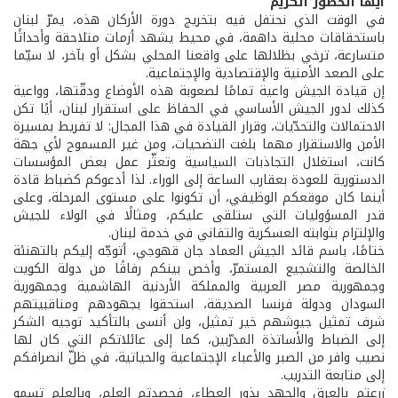
أيها الحضور الكريم
في الوقت الذي نحتفل فيه بتخريج دورة الأركان هذه، يمرّ لبنان
باستحقاقات محلية داهمة، في محيط يشهد أزمات متلاحقة وأحداثًا
متسارعة، ترخي بظلالها على واقعنا المحلي بشكل أو بآخر، لا سيّما
على الصعد الأمنية والإقتصادية والإجتماعية.
إن قيادة الجيش واعية تمامًا لصعوبة هذه الأوضاع ودقّتها، وواعية
كذلك لدور الجيش الأساسي في الحفاظ على استقرار لبنان، أيًا تكن
الاحتمالات والتحدّيات، وقرار القيادة في هذا المجال: لا تفريط بمسيرة
الأمن والاستقرار مهما بلغت التضحيات، ومن غير المسموح لأي جهة
كانت، استغلال التجاذبات السياسية وتعثّر عمل بعض المؤسسات
الدستورية للعودة بعقارب الساعة إلى الوراء. لذا أدعوكم كضباط قادة
أينما كان موقعكم الوظيفي، أن تكونوا على مستوى المرحلة، وعلى
قدر المسؤوليات التي ستلقى عليكم، ومثالًا في الولاء للجيش
والإلتزام بثوابته العسكرية والتفاني في خدمة لبنان.
ختامًا، باسم قائد الجيش العماد جان قهوجي، أتوجّه إليكم بالتهنئة
الخالصة والتشجيع المستمرّ، وأخص بينكم رفاقًا من دولة الكويت
وجمهورية مصر العربية والمملكة الأردنية الهاشمية وجمهورية
السودان ودولة فرنسا الصديقة، استحقوا بجهودهم ومناقبيتهم
شرف تمثيل جيوشهم خير تمثيل، ولن أنسى بالتأكيد توجيه الشكر
إلى الضباط والأساتذة المدرّبين، كما إلى عائلاتكم التي كان لها
نصيب وافر من الصبر والأعباء الإجتماعية والحياتية، في ظلّ انصرافكم
إلى متابعة التدريب.
زرعتم بالعرق والجهد بذور العطاء، فحصدتم العلم، وبالعلم تسمو