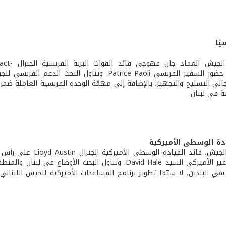
يًا
استقبل قائد الجيش العم
Madoux، في حضور السفير الفرنسي Patrice Paoli. وتناول البحث الدعم 
لي التسليح والتجهيز، بالإضافة إلى مهمّة الوحدة الفرنسية العاملة ضمن
ة في لبنان.
ادة الوسطى الأميركية
استقبل قائد الجيش، قائد القيادة الوسطى ال
في حضور السفير الأميركي السيد David Hale. وتناول البحث الأوضاع في لبن
يشي البلدين، لا سيّما تطوير برنامج المساعدات الأميركية للجيش اللبناني