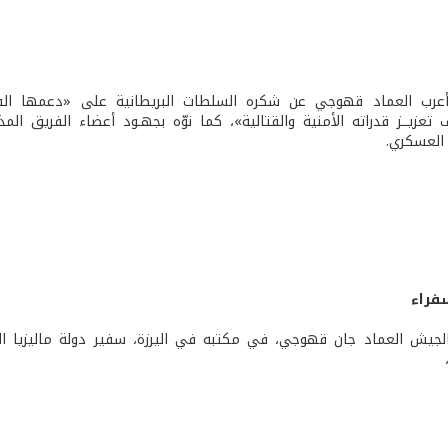
أعرب العماد قهوجي عن شكره السلطات البريطانية على «دعمها ال
 تعزيــز قدراته الأمنية والقتالية»، كما نوّه بجهـود أعضاء الفريق المذ
 العسكري.
فراء