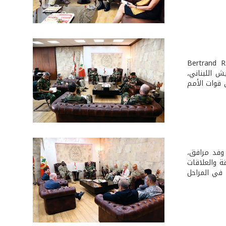
اد جان قهوجي قائد القوات البرية الفرنسية الجنرال Bertrand Ract-
الفرنسي للجيش اللبناني،
 قوات الأمم
أميركية الجنرال Lioyd Austin على رأس وفد مرافق،
ان والمنطقة والعلاقات
 في المراحل