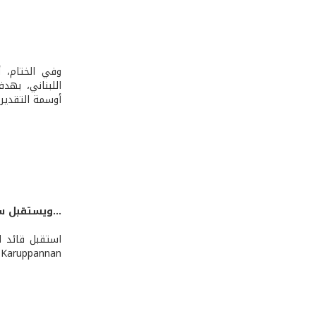
وفي الختام، 
اللبناني، بهدف
أوسمة التقدير
...ويستقبل س
Karuppannan،