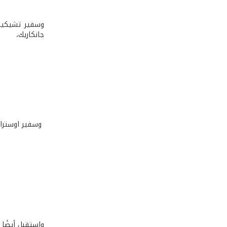
وسفير تشيكيا 
جانكاريك،
وسفير اوستراليا السيد lem
واستقبل أيضًا