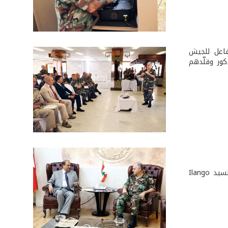
فاعل للجيش
كور وقلّدهم
استقبل قائد الجيش العماد جان قهوجي، في مكتبه في اليرزة، سفير دولة ماليزيا السيد Ilango