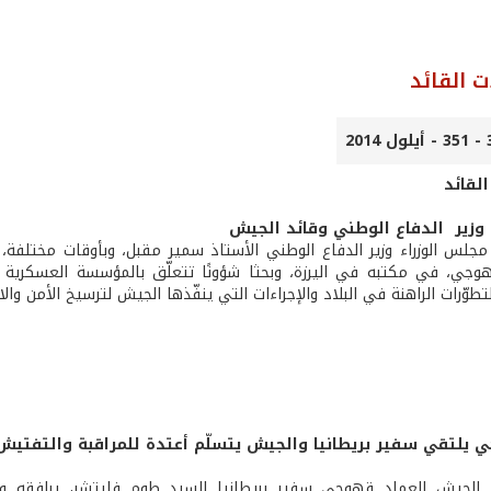
ت القائد
لقائد
 وزير الدفاع الوطني وقائد الجيش
 مجلس الوزراء وزير الدفاع الوطني الأستاذ سمير مقبل، وبأوقات مختلفة،
وجي، في مكتبه في اليرزة، وبحثا شؤونًا تتعلّق بالمؤسسة العسكرية و
تطوّرات الراهنة في البلاد والإجراءات التي ينفّذها الجيش لترسيخ الأمن والا
 يلتقي سفير بريطانيا والجيش يتسلّم أعتدة للمراقبة والتفتيش
الجيش العماد قهوجي سفير بريطانيا السيد طوم فليتشر، يرافقه و