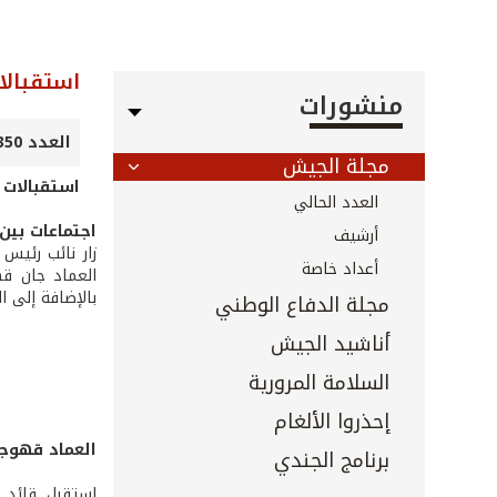
استقبالا
منشورات
العدد 350 - 351 - أيلول 2014
مجلة الجيش
استقبالات ا
العدد الحالي
اجتماعات بين
أرشيف
زار نائب رئيس
أعداد خاصة
العماد جان قه
بالإضافة إلى ال
مجلة الدفاع الوطني
أناشيد الجيش
السلامة المرورية
إحذروا الألغام
العماد قهوجي
برنامج الجندي
استقبل قائد 