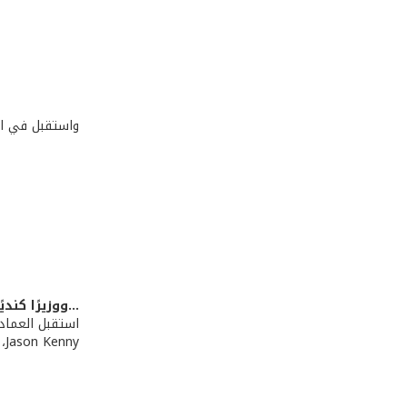
واستقبل في ال
...ووزيرًا كنديًا
استقبل العماد 
Jason Kenny، في حضور السفيرة الكندية السيدة Hilary Childs-Adams.