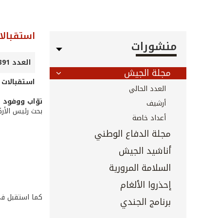
استقبالا
منشورات
العدد 391 - كانون الثاني 2018
مجلة الجيش
استقبالات 
العدد الحالي
نوّاب ووفود 
أرشيف
بحث رئيس الأرك
أعداد خاصة
مجلة الدفاع الوطني
أناشيد الجيش
السلامة المرورية
إحذروا الألغام
كما استقبل في 
برنامج الجندي