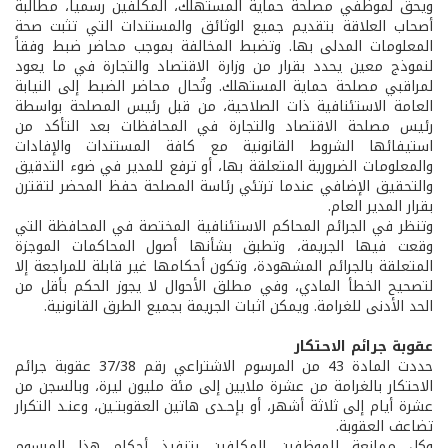
ويحق لموظفي مصلحة حماية المستهلك، المكلفين رسمياً، مطالبة
أصحاب العلاقة بتقديم جميع الوثائق والمستندات التي تثبت صحة
المعلومات المدلى بها. وتضبط المخالفة بموجب محاضر ضبط وفقاً
لنموذج معين يحدد بقرار من وزارة الاقتصاد والتجارة في ما يعود
لمراقبي مصلحة حماية المستهلك. وتُحال محاضر الضبط إلى النيابة
العامة الاستئنافية ذات الصلاحية، من قبل رئيس المصلحة بواسطة
رئيس مصلحة الاقتصاد والتجارة في المحافظات بعد التأكد من
استيفائها الشروط القانونية مع كافة المستندات والإفادات
والمعلومات الضرورية المتعلقة بها، أو ترفع للمدير في ضوء التدقيق
والتحقيق الإضافي عندما ترتئي رئاسة المصلحة حفظ المحضر لتقترن
بقرار المدير العام.
وتنظر في الجرائم المحاكم الاستئنافية المختصة في المحافظة التي
وقعت فيها الجريمة، وتطبق بشأنها أصول المحاكمات الموجزة
المتعلقة بالجرائم المشهودة، وتكون أحكامها غير قابلة للمراجعة إلا
لتصحيح الخطأ المادي، وفي مطلق الأحوال لا يجوز الحكم بأقل من
الحد الأدنى للغرامة. ويمكن اثبات الجريمة بجميع الطرق القانونية.
عقوبة جرائم الاحتكار
حددت المادة 43 من المرسوم الاشتراعي رقم 37/38 عقوبة جرائم
الاحتكار بالغرامة من عشرة ملايين إلى مئة مليون ليرة، وبالسجن من
عشرة أيام إلى ثلاثة أشهر، أو بإحـدى هاتين العقوبتـين، وعنـد التكرار
تضاعف العقوبة.
وكل ممانعة للموظفين المكلفين بتنفيذ أحكام هذا المرسوم