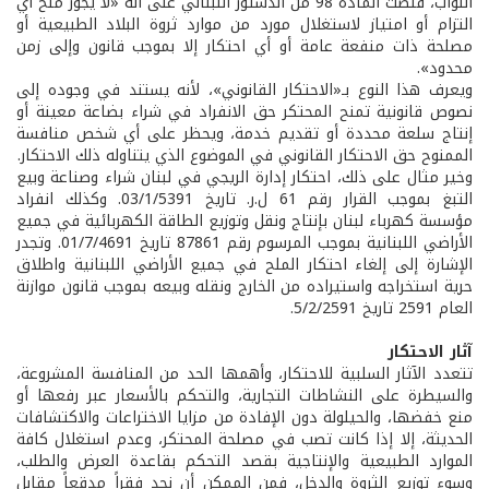
النواب، فنصت المادة 98 من الدستور اللبناني على أنه «لا يجوز منح أي
التزام أو امتياز لاستغلال مورد من موارد ثروة البلاد الطبيعية أو
مصلحة ذات منفعة عامة أو أي احتكار إلا بموجب قانون وإلى زمن
محدود».
ويعرف هذا النوع بـ«الاحتكار القانوني»، لأنه يستند في وجوده إلى
نصوص قانونية تمنح المحتكر حق الانفراد في شراء بضاعة معينة أو
إنتاج سلعة محددة أو تقديم خدمة، ويحظر على أي شخص منافسة
الممنوح حق الاحتكار القانوني في الموضوع الذي يتناوله ذلك الاحتكار.
وخير مثال على ذلك، احتكار إدارة الريجي في لبنان شراء وصناعة وبيع
التبغ بموجب القرار رقم 61 ل.ر. تاريخ 03/1/5391. وكذلك انفراد
مؤسسة كهرباء لبنان بإنتاج ونقل وتوزيع الطاقة الكهربائية في جميع
الأراضي اللبنانية بموجب المرسوم رقم 87861 تاريخ 01/7/4691. وتجدر
الإشارة إلى إلغاء احتكار الملح في جميع الأراضي اللبنانية واطلاق
حرية استخراجه واستيراده من الخارج ونقله وبيعه بموجب قانون موازنة
العام 2591 تاريخ 5/2/2591.
آثار الاحتكار
تتعدد الآثار السلبية للاحتكار، وأهمها الحد من المنافسة المشروعة،
والسيطرة على النشاطات التجارية، والتحكم بالأسعار عبر رفعها أو
منع خفضها، والحيلولة دون الإفادة من مزايا الاختراعات والاكتشافات
الحديثة، إلا إذا كانت تصب في مصلحة المحتكر، وعدم استغلال كافة
الموارد الطبيعية والإنتاجية بقصد التحكم بقاعدة العرض والطلب،
وسوء توزيع الثروة والدخل، فمن الممكن أن نجد فقراً مدقعاً مقابل