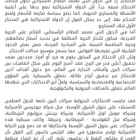
الاحتكار، إذ في الدول التي تعتمد النظام الاشتراكي تكون مجالات
الاحتكار ضيقة جداً، لأن الدولة الاشتراكية تضع يدها على أغلبية
الأنشطة والمشاريع الحيوية، كما تضع سياسة صارمة للأسعار ولمنع
التحكم بها، إلى حد يمكن القول إن الدولة الاشتراكية هي المحتكر
الأول لتلك المشاريع.
أما في الـدول التي تعتمد النظام الرأسمالي، القائم على الحرية
الفـردية، فيكون للتجار الحرية المطلقة في تحديد أسعار بضائعهم،
وحرية المنافسة المبنية على المبادرة الفردية، ضمن بعض الحدود
القلـيلة التي تفرضـها القوانين، مما يسمح بتوسيع مجالات الاحتكار.
ولئن كان الاحتكار في السابق يقوم به فرد أو أفراد محددون بقصد
تحقيق أعلى قدر من الربح، فقد أصبح اليوم على شكل اتفاقيات بين
شركات كبرى وأقطاب التجارة في العالم، مع دخول أهداف أخرى
للاحتكار غير تحقيق أرباح طائلة، تتعلق بالسيطرة على الشؤون
الاجتماعية والاقتصادية والسياسية. ولعلّ أبرز الاحتكارات التي شهدها
العالم تتعلق بالمجالات البترولية والتكنولوجية.
فقد مارست الاحتكارات البترولية شركات كبرى تابعة للدول العظمى
للاستيلاء على بترول الشرق الأوسط، مثل شركة نيوجرسي الأميركية
وشركة موبيل اويل الأميركية، وشركة بريتش بتروليوم البريطانية،
وشركة شل الهولندية - البريطانية، وغيرها. وكانت سيطرة هذه
الشركات على بترول الشرق الأوسط واحتكارها له قد دفع وزير الخزانة
الأميركية (وليم سايمون) في عهد الرئيس نكسون إلى القول بأن
العرب لا يملكون النفط بل يجلسون عليه، إلى أن تم إنشاء منظمة