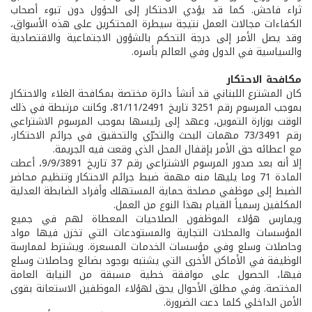
ثراء فاحش. كما قد يؤدي الاحتكار إلى الحؤول دون تبوء أصحاب
الكفاءات مجالات العمل نتيجة سيطرة المحتكرين على هذه الأسواق،
وقد يصل الأمر إلى درجة التحكم بالشؤون الاجتماعية والاقتصادية
والسياسية في الدول وفي العالم بأسره.
مكافحة الاحتكار
كان المشترع اللبناني قد أنشأ دائرة مختصة بمكافحة الغلاء والاحتكار
بموجب المرسوم رقم 3251 تاريخ 81/11/2491، وكانت مرتبطة في ذلك
الوقت بوزارة التموين، وعهد إلى رئيسها بموجب المرسوم الاشتراعي
رقم 73/3491 مهمات البحث والتحرّي والتحقيق في جرائم الاحتكار،
مع اعطائه حق الأمر بإقفال المحل الذي وقعت فيه الجريمة.
إلا أنه بعد صدور المرسوم الاشتراعي رقم 37 تاريخ 9/9/3891، أعطت
المادة 71 وما يليها منه مهمة ضبط جرائم الاحتكار وتنظيم محاضر
الضبط إلى موظفي مصلحة حماية المستهلك وأفراد الضابطة العدلية
المكلفين رسمياً القيام بهذا النوع من العمل.
ويمارس هؤلاء الموظفون الصلاحيات المعطاة لهم في جميع
المؤسسات والمحلات التجارية والمستودعات التي تخزن فيها مواد
وحاصلات وسلع وفي مؤسسات الخدمات المسعرة. ويشترط لممارسة
الوظيفة في الأماكن الأخرى التي يشتبه بوجود بضائع وحاصلات وسلع
فيها، الحصول على موافقة خطية مسبقة من النيابة العامة
المختصة. وفي مطلق الأحوال يحق لهؤلاء الموظفين الاستعانة بقوى
الأمن الداخلي كلما دعت الضرورة.