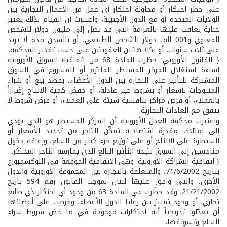
على حظر احتكار أو محاولة احتكار أي عمل من الأعمال التجارية بين
الولايات المتحدة أو مع الدول الأجنبية، واعتبرت أن القيام بذلك يعتبر
جناية يعاقب عليها بالغرامة التي قد تصل إلى مليون دولار للشخص
المعنوي و001 الف دولار للشخص الطبيعي، أو بالسجن مدة لا تزيد
على ثلاث سنوات، أو بكلا هاتين العقوبتين على حسب تقدير المحكمة.
{ القانون الأوروبي: حظرت المادة 68 من اتفاقية السوق الأوروبية
إساءة استغلال المركز المسيطر للملتزم أو للمشروع في السوق
المشتركة للتأثير على التجارة بين الدول الأعضاء، بقصد بيع أو شراء
المنتوجات بأسعار أو بشروط غير عادلة، أو خفض كمية الانتاج إضراراً
بالعملاء، أو فرض مراكز تنافسية سيئة على العملاء، أو فرض شروط لا
تتفق مع العادات التجارية.
واعتبرت محكمة العدل الأوروبية أن المركز المسيطر هو الذي يؤدي
إلى امتلاك مقدرة اقتصادية تمكّن التاجر من تحديد الأسعار أو
السيطرة على الإنتاج أو على توزيع جزء كبير من السلع، وإعاقة دخول
منافسين إلى السوق نتيجة التأثير البالغ الذي يمارسه التاجر المحتكر.
{ اتفاقية الشراكة الأوروبية: وهي الاتفاقية الموقعة في اللوكسمبورغ
بتاريخ 71/6/2002، والمتعلقة بالتجارة بين المجموعة الأوروبية والدول
الأخرى، والتي وافق عليها لبنان بموجب القانون رقم 594 تاريخ
21/21/2002، وقد حظّرت في المادة 63 من وجود أي احتكار ذي طابع
تجاري، أو وجود تمييز بين رعايا الدول الأعضاء، وفرضت على أعضائها
أن يعدّلوا تدريجياً أية احتكارات موجودة في ما خصّ شروط شراء
السلع وتسويقها.