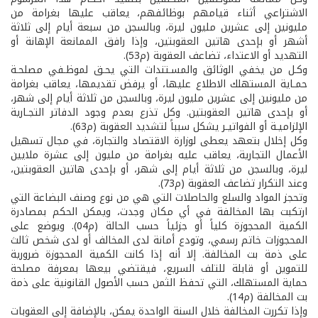
الاشتراعي أثناء قيامهم بوظائفهم، يعاقب عليها بغرامة من
مليونين إلى عشرين مليون ليرة، وبالسجن من سبعة أيام إلى ثلاثة
أشهر أو بإحدى هاتين العقوبتين، وإذا رافق الممانعة الإهانة أو
التهديد أو الاعتداء، تضاعف العقوبة (م53).
وكـل من يخفي الوثائق والمسـتندات التي يحـق لموظـفي مصلحـة
حمـاية المستهلك الاطلاع عليها، أو يرفض تقديمها، يعاقب بغرامة
من مليونين إلى عشرين مليون ليرة، وبالسجن من ثلاثة أيام إلى شهر،
أو بإحدى هاتين العقوبتين. وكل تذرع بعدم وجود الدفاتر التجـارية
الإلزاميـة أو الفواتيـر يشكل سبباً لتشديد العقوبة (م63).
وكل إخلال بتعهد يعطى لوزارة الاقتصاد والتجارة، في مجال تسهيل
الأعمال التجارية، يعاقب عليه بغرامة من مليون إلى عشرة ملايين
ليرة، وبالسجن من ثلاثة أيام إلى شهر، أو بإحدى هاتين العقوبتين،
وعند التكرار تضاعف العقوبة (م73).
وتحجز المواد والسلع والحاصلات التي هي من نوع وصنف البضاعة التي
ارتكبت بها المخالفة في أي مكان وجدت، ويمكن الحكم بمصادرة
الكمية المحجوزة كلياً أو جزئياً حسب الحالة (م04). ويوضع على
المحجوزات خاتم رسمي، وتودع أمانة لدى المخالف أو لدى شخص ثالث
على ذمة بت المخالفة. إلا أنه إذا كانت الكمية المحجوزة ضرورية
للتموين أو قابلة للتلف السريع، فيقتضي بيعها بمعرفة مصلحة
حماية المستهلك، التي تحفظ الثمن حسب الأصول القانونية على ذمة
بت المخالفة (م14).
وإذا تكررت المخالفة خلال السنة الواحدة يمكن، بالإضافة إلى العقوبات