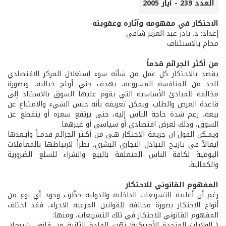
العدد 239 - أيار 2005
الاحتكار في مفهومه وآثاره وعقوبته
إعداد: د. نادر عبد العزيز شافي
محام بالاستئناف
من أكثر الجرائم قدماً
يقصد بالاحتكار كل عمل من شأنه سوء استغلال المركز الاقتصادي
للحد من المنافسة المشروعة، بهدف جني أرباح خيالية، وبصورة
مخالفة للمبادئ الأساسية التي يقوم عليها السوق بالاستناد إلى
قاعدة العرض والطلب. ويمكن تعريفه بأنه حبس الشيء والامتناع عن
بيعه، رغم شدة حاجة الناس إليه، حتى يرتفع سعره أو ينقطع عن
السوق، وذلك لغرض اقتصادي أو سياسي أو غيرهما.
ويمـكن القول ان جريمة الاحتكار هـي من أكـثر الجرائم قدمـاً وأبـعدها
ايغالاً في تاريـخ التبادل التجاري البشري، نظراً لارتباطها بالمعاملات
اليومية لكافة الناس المتعلقة بالبيع والشراء للسلع الضرورية
والكمالية.
المفهوم القانوني للاحتكار
رغم أن أغلبية التشريعات الداخلية والدولية حظّرت وجود أي نوع من
أنواع الاحتكار بصورة مخالفة للقوانين المرعية الاجراء، فقد اختلف
المفهوم القانوني للاحتكار في تلك التشريعات، ومنها:
{ الولايات المتحدة الأميركية: نصّت المادة الثانية من قانون شيرمان