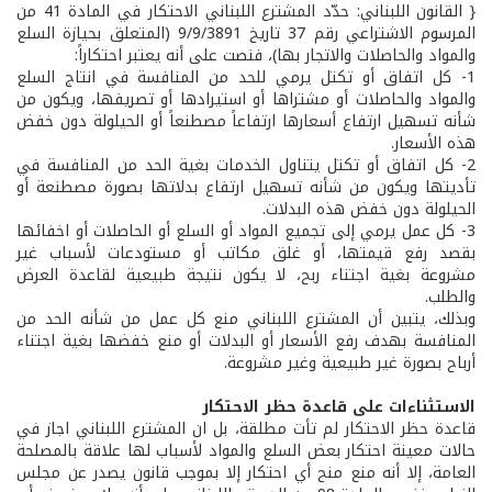
{ القانون اللبناني: حدّد المشترع اللبناني الاحتكار في المادة 41 من
المرسوم الاشتراعي رقم 37 تاريخ 9/9/3891 (المتعلق بحيازة السلع
والمواد والحاصلات والاتجار بها)، فنصت على أنه يعتبر احتكاراً:
1- كل اتفاق أو تكتل يرمي للحد من المنافسة في انتاج السلع
والمواد والحاصلات أو مشتراها أو استيرادها أو تصريفها، ويكون من
شأنه تسهيل ارتفاع أسعارها ارتفاعاً مصطنعاً أو الحيلولة دون خفض
هذه الأسعار.
2- كل اتفاق أو تكتل يتناول الخدمات بغية الحد من المنافسة في
تأديتها ويكون من شأنه تسهيل ارتفاع بدلاتها بصورة مصطنعة أو
الحيلولة دون خفض هذه البدلات.
3- كل عمل يرمي إلى تجميع المواد أو السلع أو الحاصلات أو اخفائها
بقصد رفع قيمتها، أو غلق مكاتب أو مستودعات لأسباب غير
مشروعة بغية اجتناء ربح، لا يكون نتيجة طبيعية لقاعدة العرض
والطلب.
وبذلك، يتبين أن المشترع اللبناني منع كل عمل من شأنه الحد من
المنافسة بهدف رفع الأسعار أو البدلات أو منع خفضها بغية اجتناء
أرباح بصورة غير طبيعية وغير مشروعة.
الاستثناءات على قاعدة حظر الاحتكار
قاعدة حظر الاحتكار لم تأت مطلقة، بل ان المشترع اللبناني اجاز في
حالات معينة احتكار بعض السلع والمواد لأسباب لها علاقة بالمصلحة
العامة، إلا أنه منع منح أي احتكار إلا بموجب قانون يصدر عن مجلس