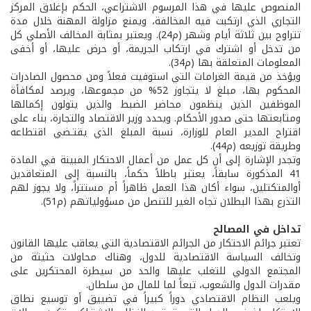
المنصوص عليها في هذا المرسوم الاشتراعي، الحكم بإغلاق المركز
التجاري الذي ارتكبت فيه المخالفة، ويمنع مزاولة المهنة خلال مدة
تتراوح بين ثلاثة أيام وشهر (م24). ويعتبر بمثابة المخالف الأصلي كل
من تدخل أو اشترك في ارتكاب الجريمة، أو حرض عليها، أو أخفى
المعلومات المتعلقة بها (م34).
ويؤخذ من قيمة الغرامات التي استوفيت فعلاً ومن محصول الصادرات
المحكوم بها، مبلغ لا يتجاوز 52% من مجموعها، ويرصد لمكافأة
الموظفين الذين ينظمون محاضر الضبط والذين يتولون إكمالها
ومتابعتها حتى صدور الأحكام. ويحدد وزير الاقتصاد والتجارة، بناء على
اقتراح المدير العام للوزارة، نسبة المبلغ الذي يقتـضي اقتطاعه
وطريقة توزيعه (م44).
وتجدر الإشارة إلى أن كل عمل من أعمال الاحتكار المبينة في المادة
41 المذكورة سابقاً، يعتبر باطلاً حكماً، بالنسبة إلى المتعاقدين
أوالمتكتلين، سواء أكان هذا العمل ظاهراً أم مستتراً، ولا يجوز لهم
التذرع بهذا البطلان تجاه الغير للتنصل من مسؤولياتهم (م51).
تداخل في المصالح
تعتبر جرائم الاحتكار من الجرائم الاقتصادية التي يعاقب عليها القانون
وتخالف السياسة الاقتصادية للدول، وهناك محاولات حثيثة من
المجتمع الدولي للتغلب عليها والحد من سيطرة المحتكرين على
مقدرات الدول والشعوب، تبعاً لما للمال من سلطان.
ويلعب النظام الاقتصادي دوراً كبيراً في تضييق أو توسيع نطاق