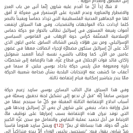
إلى المنطق وانعدام الرؤية".
لا شكّ إذاً أنّ ما أقدم عليه شارون إنّما أتى من باب العجز
والاضطرار والمناورة وعدم القدرة على الإستمرار في معركة لا أفق
لها مع الجماهير المدنية الفلسطينية التي تزداد حماساً ويقيناً بالنصر
كلما ازدادت حدّة المواجهات والتضحيات. وفي هذا السياق ارتفعت
أصوات رفيعة المستوى في إسرائيل تطالب بالحوار مع حركة حماس
الإسلامية المصنّفة كرأس حربة الإرهاب في القاموس السياسي
الإسرائيلي، ومن بين هؤلاء رئيس الشاباك السابق عامي ايلون الذي
أكّد على أنّ إسرائيل ستكون مضطرّة لإجراء اتصالات معها في غضون
عامين من الآن، كما وطالب بالشيء نفسه أيضاً العميد شموئيل
زاكاي، قائد قوات الإحتلال في قطاع غزّة، هذا بالإضافة إلى شخصيّات
بارزة ومعروفة مثل رئيس حركة ياحاد يوسي بيلين، لا سيما في
أعقاب ما كشفت عنه الإنتخابات البلدية بشأن ضخامة شعبية الحركة
ممّا ينذر بتباشير إمكانية قيام إنتفاضة ثالثة.
وفي هذا السياق قال النائب اليساري يوسي ساريد زعيم حركة
ميرتس سابقاً إنّه "قبل أن ندعو إلى تشكيل لجنة تحقيق رسميّة في
أسباب اندلاع الإنتفاضة الثالثة المقبلة مع كلّ ما سينجم عنها من
قتل وإراقة دماء، ينبغي على شارون أن يعي أنّ إسرائيل وحدها هي
التي توقد نيران هذه الإنتفاضة بسبب إصرارها على توظيف فكّ
الارتباط من أجل تجميد عملية التفاوض والتعامل مع سجن غزّة الكبير
على أنّه دولة، هذا ببساطة لن يمرّ" (
[12]
) ويشنّ ساريد هجوماً قاسياً
ضدّ شارون يقول فيه: "يستحسن برئيس الوزراء ألاّ يبدو متذاكياً إلى