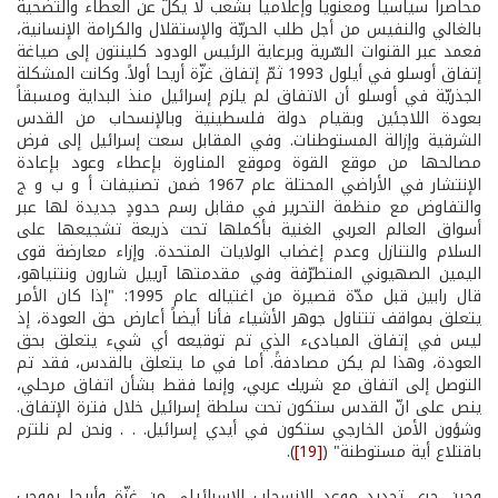
محاصراً سياسياً ومعنوياً وإعلامياً بشعب لا يكلّ عن العطاء والتضحية
بالغالي والنفيس من أجل طلب الحريّة والإستقلال والكرامة الإنسانية،
فعمد عبر القنوات السّرية وبرعاية الرئيس الودود كلينتون إلى صياغة
إتفاق أوسلو في أيلول 1993 ثمّ إتفاق غزّة أريحا أولاً. وكانت المشكلة
الجذريّة في أوسلو أن الاتفاق لم يلزم إسرائيل منذ البداية ومسبقاً
بعودة اللاجئين وبقيام دولة فلسطينية وبالإنسحاب من القدس
الشرقية وإزالة المستوطنات. وفي المقابل سعت إسرائيل إلى فرض
مصالحها من موقع القوة وموقع المناورة بإعطاء وعود بإعادة
الإنتشار في الأراضي المحتلة عام 1967 ضمن تصنيفات أ و ب و ج
والتفاوض مع منظمة التحرير في مقابل رسم حدودٍ جديدة لها عبر
أسواق العالم العربي الغنية بأكملها تحت ذريعة تشجيعها على
السلام والتنازل وعدم إغضاب الولايات المتحدة. وإزاء معارضة قوى
اليمين الصهيوني المتطرّفة وفي مقدمتها آرييل شارون ونتنياهو،
قال رابين قبل مدّة قصيرة من اغتياله عام 1995: "إذا كان الأمر
يتعلق بمواقف تتناول جوهر الأشياء فأنا أيضاً أعارض حق العودة، إذ
ليس في إتفاق المبادىء الذي تم توقيعه أي شيء يتعلق بحق
العودة، وهذا لم يكن مصادفةً. أما في ما يتعلق بالقدس، فقد تم
التوصل إلى اتفاق مع شريك عربي، وإنما فقط بشأن اتفاق مرحلي،
ينص على انّ القدس ستكون تحت سلطة إسرائيل خلال فترة الإتفاق.
وشؤون الأمن الخارجي ستكون في أيدي إسرائيل. . . ونحن لم نلتزم
باقتلاع أية مستوطنة" (
[19]
).
وحين جرى تحديد موعد الإنسحاب الإسرائيلي من غزّة وأريحا بموجب