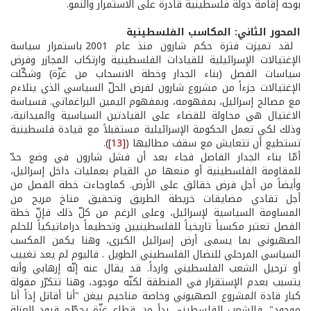
بوجه إقامة دولة فلسطينية قادرة على الاستمرار والنمو.
المحور الثاني: المكاسب الفلسطينية
لقد تميزت فترة حكم شارون منذ عام 2001 باستمرار سياسة
الإغتيالات الإسرائيلية للقيادات الفلسطينية وارتكاب المجازر وفرض
سياسات الفصل (بناء الجدار وخطة الانسحاب من غزّة) وشكّلت
الإغتيالات جزءاً من مشروع شارون لفرض الحلّ السياسي الذي يتلاءم
مع مصالح إسرائيل، بمفهومه، وبمفهوم اليمين البراغماتي. فسياسة
الاغتيال هي محاولة للقضاء على القيادتين السياسية والميدانية،
وذلك لكي تعمل الحكومة الإسرائيلية مستقبلاً مع قيادة فلسطينية
تستطيع أن تتعايش مع سقف مطالبها (
[13]
).
أمّا بناء الجدار الفاصل فجاء بعد أن فشل شارون في وضع حدّ
للمقاومة الفلسطينية أو منعها من القيام بعمليات داخل إسرائيل،
وأيضاً من أجل فرض خقائق على الأرض. كماوجاءت خطة الفصل من
أجل تفادي مضايقات خريطة الطريق وتحقيق مناخ مريح من
المساومة السياسية لإسرائيل، وعلى الرغم من كلّ ذلك فإنّ خطة
الفصل تعتبر مكسباً تاريخياً للفلسطينيين وتحطيماً دراماتيكياً للحلم
الصهيوني بما يسمى أرض إسرائيل الكبرى، وهنا يكمن المكسب
السياسي المرحلي للنضال الفلسطيني الطويل . فاليوم لم يعد تغييب
أو ترحيل الشعب الفلسطيني وارداً. قد يقال عنه إنّه إرهابي وأنه
يتسبب بعدم الإستقرار في المنطقة لكنّه موجود، وهنا تتكرّر مقولة
كبار قادة المشروع الصهيوني وخاصة مناحيم بيغن "أنا أقاتل إذاً أنا
موجود". فالشعب الفلسطيني بدأ من قطاع غزّة يحطّم قيود العزلة