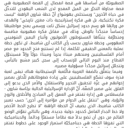
الصهيونيّة من أساسها هي قصة انفصال. إن القصة الصهيونية هي
قصة محاولة التحرّر من الميل المفجع لدى الشعب اليهودي للتدخّل
في حياة الآخرين" ويستخلص يهوشواع أنّ خطة شارون الراهنة "ليست
فكرة تكتيكية، بل هي فكرة إستراتيجية ذات مغزى تاريخي" والهدف
من ورائها هو رسم حدود إسرائيل بشكل ثابت ورسمي يمنح مواطنيها
إحساساً متجدّداً بالوطن، وذلك في مقابل فكرة صهيونية منافسة
ومتطرّفة يتبنّاها المستوطنون الأصوليون وأتباع اليمين الشوفيني
المهووس. وخطة شارون بحسب رأي الكاتب آري شافيط، لن تكون خطة
عملية بالمعنى الحقيقي للكلمة، إذا لم تستتبع فتح الحدود مع مصر
أمام الفلسطينيين ومنحهم ميناءً بحرياً وميناءً جويّاً وإلاّ فسيتحوّل
القطاع منذ اليوم التالي للإنسحاب إلى سجن كبير مشبع باليأس،
وتتحمّل إسرائيل مجدّداً مسؤولية مصيره.
وفيما يتعلّق بالضفة الغربية فالّلعبة الإستيطانية هناك تبقى لعبة
قذرة سوف تشجّع الفلسطينيين على زيادة ضغوطاتهم للّحاق بمصير
إخوانهم في غزّة لتحقيق التحرير والاستقلال. والأمر الذي يدعو إلى
القلق على مصير الضفّة، أنّ الإدارة الإسرائيلية الحالية برئاسة شارون ­
فايسغلاس هي إدارة تفتقر في العمق إلى المبادئ والأخلاق والروح
والرؤية، وهي "تنتقل على الدوام من مؤامرة إلى أخرى" حسب تعبير
الكاتب شافيط، الذي يضيف أنّ الخطة الراهنة "لا تطرح الخط الأخضر
ولا خط الجدار الفاصل كحدود دولية جديدة، وهي بالتالي تقوّض الوضع
القائم من دون أن تضع بدلاً منه نظاماً مستقرّاً ودائماً. والديناميكية
التي تفرزها الخطة هي ديناميكيّة استمرار الوجود على خطوط تفتقر