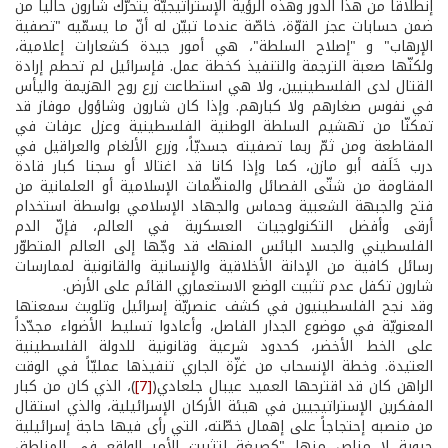
إنطلاقاً من هذا الدور وهذه الرؤية الإستراتيجيّة يتحرّك شارون حالياً من
ضمن حسابات عجز القوّة، خاصّة عندما تبيّن له أنّ ما يسمّيه "تصفية
الإرهاب" و "إصلاح السلطة"، هي أمور جيدة كشعارات إعلامية،
ولكنّها صعبة الترجمة والتنفيذ كخطة عمل. فإسرائيل لم تحطم إرادة
القتال لدى الفلسطينيين، ولا هي استطاعت زرع روح الهزيمة واليأس
في نفوس صغارهم ولا كبارهم. وإذا كان شارون وشاؤول موفاز قد
تمكنّا من تهشيم السلطة الوطنية الفلسطينية وعزل عرفات في
المقاطعة ومن ثمّ ربما تصفيته جسديّاً، وزرع الألغام والعراقيل في
درب خَلَفه أبو مازن، كما وإذا كانا قد اغتالا أو سجنا كبار قادة
المقاومة من شتّى الفصائل والمنظّمات الإسلامية أو العلمانية من
فتح والجبهة الشعبية وحماس والجهاد الإسلامي بواسطة استخدام
أرقى وأفضل التكنولوجيات العسكرية في العالم، فإنّ الدم
الفلسطيني والجسد البائس المنهك قد وجّها إلى العالم المتطوّر
رسائل كافية من الإدانة الأخلاقية والإنسانية والقانونية لممارسات
شارون تكفل عدم تثبيت الوضع الاستعماري القائم على الأرض.
وقد نجح الفلسطينيون في كشف عنصريّة إسرائيل وتلويث سمعتها
المعنويّة في موضوع الجدار الفاصل، وأعادوا تسليط الأضواء مجدّداً
على الخط الأخضر، كحدود شرعية وقانونية للدولة الفلسطينية
العتيدة. وخطة الإنسحاب من غزّة الجاري تنفيذها عمليّاً في الوقت
الراهن كان قد اقترحها العميد عيبال جلعادي(
[7]
)، الذي كان من كبار
المفكرين الإستراتيجيين في هيئة الأركان الإسرائيلية، والذي استقال
من منصبه إحتجاجاً على إهمال خطّته، التي رأى فيها حاجة إسرائيلية
حيوية لا مناص منها "كصيغة لتثبيت الأمر الواقع في المناطق