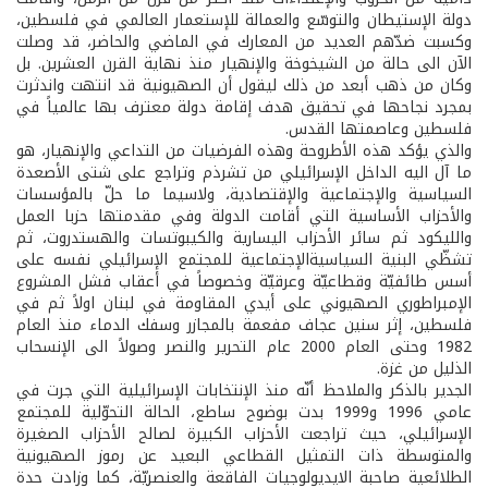
دولة الإستيطان والتوسّع والعمالة للإستعمار العالمي في فلسطين،
وكسبت ضدّهم العديد من المعارك في الماضي والحاضر، قد وصلت
الآن الى حالة من الشيخوخة والإنهيار منذ نهاية القرن العشرين. بل
وكان من ذهب أبعد من ذلك ليقول أن الصهيونية قد انتهت واندثرت
بمجرد نجاحها في تحقيق هدف إقامة دولة معترف بها عالمياً في
فلسطين وعاصمتها القدس.
والذي يؤكد هذه الأطروحة وهذه الفرضيات من التداعي والإنهيار، هو
ما آل اليه الداخل الإسرائيلي من تشرذم وتراجع على شتى الأصعدة
السياسية والإجتماعية والإقتصادية، ولاسيما ما حلّ بالمؤسسات
والأحزاب الأساسية التي أقامت الدولة وفي مقدمتها حزبا العمل
والليكود ثم سائر الأحزاب اليسارية والكيبوتسات والهستدروت، ثم
تشظّي البنية السياسية­الإجتماعية للمجتمع الإسرائيلي نفسه على
أسس طائفيّة وقطاعيّة وعرقيّة وخصوصاً في أعقاب فشل المشروع
الإمبراطوري الصهيوني على أيدي المقاومة في لبنان اولاً ثم في
فلسطين، إثر سنين عجاف مفعمة بالمجازر وسفك الدماء منذ العام
1982 وحتى العام 2000 عام التحرير والنصر وصولاً الى الإنسحاب
الذليل من غزة.
الجدير بالذكر والملاحظ أنّه منذ الإنتخابات الإسرائيلية التي جرت في
عامي 1996 و1999 بدت بوضوح ساطع، الحالة التحوّلية للمجتمع
الإسرائيلي، حيث تراجعت الأحزاب الكبيرة لصالح الأحزاب الصغيرة
والمتوسطة ذات التمثيل القطاعي البعيد عن رموز الصهيونية
الطلائعية صاحبة الايديولوجيات الفاقعة والعنصريّة، كما وزادت حدة