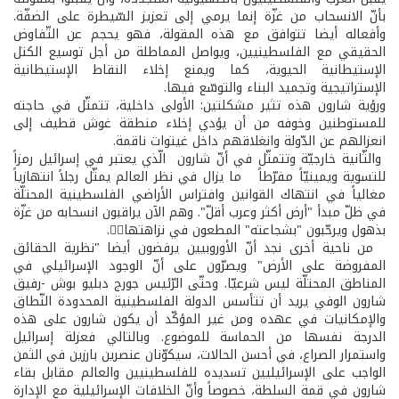
بأنّ الانسحاب من غزّة إنما يرمي إلى تعزيز السّيطرة على الضفّة.
وأفعاله أيضا تتوافق مع هذه المقولة، فهو يحجم عن التّفاوض
الحقيقي مع الفلسطينيين، ويواصل المماطلة من أجل توسيع الكتل
الإستيطانية الحيوية، كما ويمنع إخلاء النقاط الإستيطانية
الإستراتيجية وتجميد البناء والتوسّع فيها.
ورؤية شارون هذه تثير مشكلتين: الأولى داخلية، تتمثّل في حاجته
للمستوطنين وخوفه من أن يؤدي إخلاء منطقة غوش قطيف إلى
انعزالهم عن الدّولة وانغلاقهم داخل غيتوات ناقمة.
والثّانية خارجيّة وتتمثّل في أنّ شارون ­ الّذي يعتبر في إسرائيل رمزاً
للتسوية ويمينيّاً مفرّطاً ­ ما يزال في نظر العالم يمثّل رجلاً انتهازياً
مغالياً في انتهاك القوانين وافتراس الأراضي الفلسطينية المحتلّة
في ظلّ مبدأ "أرض أكثر وعرب أقلّ". وهم الآن يراقبون انسحابه من غزّة
بذهول ويرحّبون "بشجاعته" المطعون في نزاهتها.
من ناحية أخرى نجد أنّ الأوروبيين يرفضون أيضا "نظرية الحقائق
المفروضة على الأرض" ويصرّون على أنّ الوجود الإسرائيلي في
المناطق المحتلّة ليس شرعيّا. وحتّى الرّئيس جورج دبليو بوش -رفيق
شارون الوفي­ يريد أن تتأسس الدولة الفلسطينية المحدودة النّطاق
والإمكانيات في عهده ومن غير المؤكّد أن يكون شارون على هذه
الدرجة نفسها من الحماسة للموضوع. وبالتالي فعزلة إسرائيل
واستمرار الصراع، في أحسن الحالات، سيكوّنان عنصرين بارزين في الثمن
الواجب على الإسرائيليين تسديده للفلسطينيين والعالم مقابل بقاء
شارون في قمة السلطة، خصوصاً وأنّ الخلافات الإسرائيلية مع الإدارة