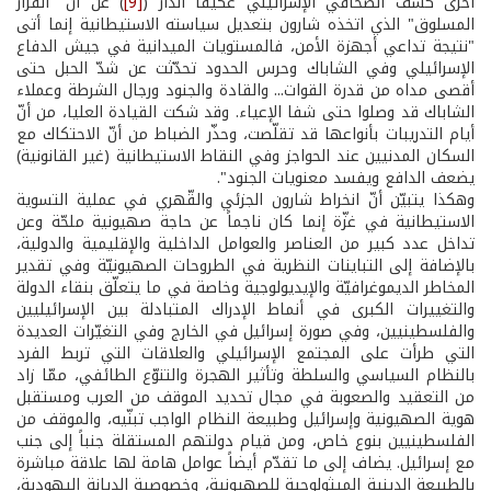
أخرى كشف الصحافي الإسرائيلي عكيفا الدار (
[9]
) عن أنّ "القرار
المسلوق" الذي اتخذه شارون بتعديل سياسته الاستيطانية إنما أتى
"نتيجة تداعي أجهزة الأمن، فالمستويات الميدانية في جيش الدفاع
الإسرائيلي وفي الشاباك وحرس الحدود تحدّثت عن شدّ الحبل حتى
أقصى مداه من قدرة القوات... والقادة والجنود ورجال الشرطة وعملاء
الشاباك قد وصلوا حتى شفا الإعياء. وقد شكت القيادة العليا، من أنّ
أيام التدريبات بأنواعها قد تقلّصت، وحذّر الضباط من أنّ الاحتكاك مع
السكان المدنيين عند الحواجز وفي النقاط الاستيطانية (غير القانونية)
يضعف الدافع ويفسد معنويات الجنود".
وهكذا يتبيّن أنّ انخراط شارون الجزئي والقّهري في عملية التسوية
الاستيطانية في غزّة إنما كان ناجماً عن حاجة صهيونية ملحّة وعن
تداخل عدد كبير من العناصر والعوامل الداخلية والإقليمية والدولية،
بالإضافة إلى التباينات النظرية في الطروحات الصهيونيّة وفي تقدير
المخاطر الديموغرافيّة والإيديولوجية وخاصة في ما يتعلّق بنقاء الدولة
والتغييرات الكبرى في أنماط الإدراك المتبادلة بين الإسرائيليين
والفلسطينيين، وفي صورة إسرائيل في الخارج وفي التغيّرات العديدة
التي طرأت على المجتمع الإسرائيلي والعلاقات التي تربط الفرد
بالنظام السياسي والسلطة وتأثير الهجرة والتنوّع الطائفي، ممّا زاد
من التعقيد والصعوبة في مجال تحديد الموقف من العرب ومستقبل
هوية الصهيونية وإسرائيل وطبيعة النظام الواجب تبنّيه، والموقف من
الفلسطينيين بنوع خاص، ومن قيام دولتهم المستقلة جنباً إلى جنب
مع إسرائيل. يضاف إلى ما تقدّم أيضاً عوامل هامة لها علاقة مباشرة
بالطبيعة الدينية الميثولوجية للصهيونية، وخصوصية الديانة اليهودية،