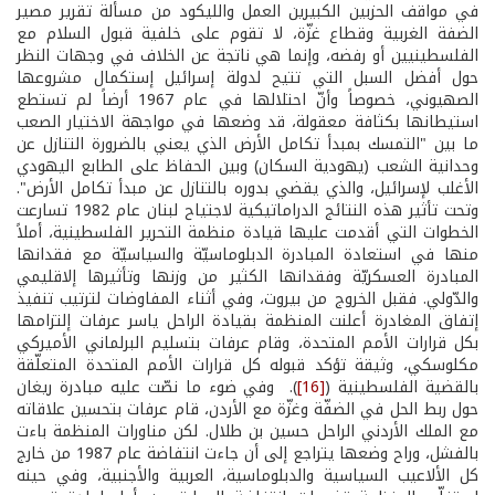
في مواقف الحزبين الكبيرين العمل والليكود من مسألة تقرير مصير
الضفة الغربية وقطاع غزّة، لا تقوم على خلفية قبول السلام مع
الفلسطينيين أو رفضه، وإنما هي ناتجة عن الخلاف في وجهات النظر
حول أفضل السبل التي تتيح لدولة إسرائيل إستكمال مشروعها
الصهيوني، خصوصاً وأنّ احتلالها في عام 1967 أرضاً لم تستطع
استيطانها بكثافة معقولة، قد وضعها في مواجهة الاختيار الصعب
ما بين "التمسك بمبدأ تكامل الأرض الذي يعني بالضرورة التنازل عن
وحدانية الشعب (يهودية السكان) وبين الحفاظ على الطابع اليهودي
الأغلب لإسرائيل، والذي يقضي بدوره بالتنازل عن مبدأ تكامل الأرض".
وتحت تأثير هذه النتائج الدراماتيكية لاجتياح لبنان عام 1982 تسارعت
الخطوات التي أقدمت عليها قيادة منظمة التحرير الفلسطينية، أملاً
منها في استعادة المبادرة الدبلوماسيّة والسياسيّة مع فقدانها
المبادرة العسكريّة وفقدانها الكثير من وزنها وتأثيرها إلاقليمي
والدّولي. فقبل الخروج من بيروت، وفي أثناء المفاوضات لترتيب تنفيذ
إتفاق المغادرة أعلنت المنظمة بقيادة الراحل ياسر عرفات إلتزامها
بكل قرارات الأمم المتحدة، وقام عرفات بتسليم البرلماني الأميركي
مكلوسكي، وثيقة تؤكد قبوله كل قرارات الأمم المتحدة المتعلّقة
بالقضية الفلسطينية (
[16]
). وفي ضوء ما نصّت عليه مبادرة ريغان
حول ربط الحل في الضفّة وغزّة مع الأردن، قام عرفات بتحسين علاقاته
مع الملك الأردني الراحل حسين بن طلال. لكن مناورات المنظمة باءت
بالفشل، وراح وضعها يتراجع إلى أن جاءت انتفاضة عام 1987 من خارج
كل الألاعيب السياسية والدبلوماسية، العربية والأجنبية، وفي حينه