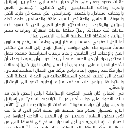
عقبات صعبة تعمل على خلق ميزان ثقة سلبي ودائم بين إسرائيل
والعرب وخاصّةً الفلسطينيين وهي كالتالي: "الإحساس بالغبن
والإجحاف المتبادل، والتّهديد الإستراتيجي الذي ينسبه كل طرف للآخر،
والموقف الثقافي والعقائدي للعرب عامّة والمسلمين خاصة تجاه
إسرائيل واليهود، وديناميكيّة الإطار العربي الذي لا تسود فيه
علاقات ثقة متبادلة، وتحلّ محلّها علاقات انتهازيّة ومزايدات تعتبر
إسرائيل والمشكلة الفلسطينية الأساس الرئيسي لها".
أما الحل الحقيقي، حسبما يراه هار إيفن، وخلافاً لما يقوم به شارون
تماماً، فيقوم بناء على مواقف وأعمال تؤدي إلى الحد من مشاعر
الغبن والإجحاف لدى الجانبين، وإيجاد ترتيبات استراتيجية معقدة تجعل
المعتدي يدرك أنّ من الصعب عليه أن يبدأ بحرب، وأن يعرف الزعماء أنّ
الأخطار المترتبة على البدء بحرب أو أعمال إرهاب تفوق كثيراً إحتمالات
إحراز مكاسب، وضرورة إيجاد برامج مركبة في المجال التعليمي­الثقافي،
تهدف الى تفتيت الملامح السلبية­العدائية في الصورة النمطية للآخر،
واستبدالها ببرامج ذات مواقف متزنة إيجابية تدعو الى الإعتدال
والتعقّل.
في المقابل كان رئيس الحكومة الإسرائيلية الراحل إسحق رابين قد
سلط الأضواء على جوانب أخرى من "استراتيجية السلام" بين إسرائيل
والعرب، ورأى أنّ دراسة مكونات العلاقات الإستراتيجية تبيّن أنّ "الأمر
اللازم لاستمرار السلام بعد تحقيقه هو نفسه الأمر الذي لا بدّ منه
لكي يتحقق السلام". وبتعبير آخر إن التغييرات الواجب إجراؤها في
الحسابات الإستراتيجية من أجل استمرار السلام هي نفسها التي من
دونها لا يمكن التوصّل الى السلام. وكان رابين يرى أنّ الصراع يدور