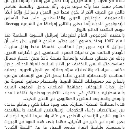
سلام مع العرب والفلسطينيين إنّما تكمن في إقناع الإسرائيليين بأن
السلام مفيد حقاً وأنّه سوف يدوم، وأنّه يستحق. وبالنسبة لشامير
فالحل مع الطرف الآخر لا يكون فقط في القبول بإسرائيل وإنّما أيضاً
بالصهيونية. والإعتراض العربي والفلسطيني على هذا الأساس
الإيديولوجي للدولة إنّما يعني بالتالي إفراغها من الشرعية ووضعها
موضع التهديد الدائم بالزوال.
والتقييم الموضوعي العام لطروحات إسرائيل التسوية السلمية منذ
العام 1967 ومنذ مشروع آلون وحتى مشروع شارون، يدل على أنّ
إسرائيل لا تريد سوى إحراز المكاسب لنفسها فقط ونقل سلبيات
الأوضاع القائمة من تداعيات الجمود السياسي، إلى الأطراف الاخرى،
وذلك من منطلق حسابات براغماتية دقيقة تأخذ بعين الاعتبار مسائل
حسّاسة مثل السعي للتخفيف من الآثار السلبية للعزلة الدوليّة، وإحراز
مكاسب سياسيّة واقتصاديّة سريّة وعلنيّة مع الدول العربية، وحماية
المكاسب الإستيطانيّة الكبرى مثلما يحصل الآن في الإنسحاب من غزة
ولصالح ضم مستوطنات الضفّة الغربية، واستخدام مشاريع التسوية من
أجل إحداث الشروخات ومفاقمة الصراعات داخل الصفوف العربية
والفلسطينية والتقدّم في خطوات التطبيع ومحاصرة ثقافة العداء
والرفض والمقاومة للمشروع الصهيوني في المدى البعيد...
هذه المطالعة النقدية المقارنة، تثبت وجود نقاط تلاقٍ وتقاطع عديدة
بين إستراتيجيات رؤساء الحكومات الإسرائيليين السابقين واستراتيجية
مشروع شارون للإنسحاب الأحادي من غزة، ولا سيما لناحية الإعتراف
بعجز القوة في كثير من الأحيان، مهما بلغت هذه القوة من الجبروت
والغطرسة، ولناحية الإقرار بضرورة الفصل ما بين "الخطة الكبرى"