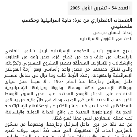
العدد 54 - تشرين الأول 2005
الانسحاب الاضطراري من غزة: حاجة اسرائيلية ومكسب
فلسطيني
إعداد: احسان مرتضى
باحث في الشؤون الاسرائيلية
يندرج مشروع رئيس الحكومة الإسرائيلية آرييل شارون، القاضي
بالإنسحاب من طرف واحد من قطاع غزة، ضمن رزمة من العناوين
والإشكالات والتساؤلات المتعلّقة بمصير المشروع الصهيوني وتحوّلاته،
والتي تنبثق جميعها من مصدر واحد وأساسي وهو: أزمة الهويتين
الإسرائيلية واليهودية. وهذه الأزمة كانت وما تزال في تفاعل مستمر
داخل إسرائيل وخارجها منذ العام 1967 ، لا سيما ضمن سياق
توجهها الإقليمي لجهة توسعها ودورها وخياراتها الإستراتيجية
المنفتحة على الدوائر الأوسع الممتدة على مدى الشرق الأوسط
الكبير حسب التحديد الأميركي الجديد، وذلك في ظلّ ولاية من يسمّون
بالمحافظين الجدد الذين كتب ونشر الكثير عن توجهاتهم الإستراتيجية
العدوانية الإمبراطورية البعيدة عن واقع العدالة الدولية والإنسانية،
تحت مظلة الشعار:من ليس معنا فهو ضدّنا.
من هنا ثمّة من يرى، داخل إسرائيل وخارجها، وخصوصاً من يسمّون
بالمؤرخين الجدد، أنّ الصهيونيّة التي شنّت ضدَّ العرب جولات كثيرة
دامية من الحروب والإعتداءات منذ أكثر من قرن من الزمن، وأقامت