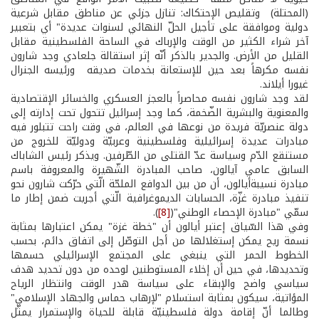
(المحتلة) وتقليص الإحتكاك: تنازل جزئي عن مناطق مقابل شرعية
دولية وموافقة على تأجيل الحلّ النهائي لسنوات عديدة" أي بتعبير
آخر شراء الكثير من الوقت والإرباك في الساحة الفلسطينية مقابل
القليل من الأرض. والجدير بالذكر أنّه إثر استقالة جلعادي وجد شارون
نفسه مكرهاً بعد حين للإستعانة بخدمات صديقه ورئيسه الجنرال
غيورا أيلاند.
لقد وجد شارون نفسه محاصراً بالعجز العسكري والخسائر الإقتصادية
والمعنوية والبشرية الضّخمة، كما وجد إسرائيل تتحول تحت إدارته إلى
دولة عنصريّة فريدة من نوعها في العالم، في وقت راحت تتبلور فيه
مبادرات عديدة إسرائيلية وفلسطينية وعربيّة ودوليّة للخروج من
مستنقع الدّم وسياسة عدّ القتلى من الطّرفين. ويذكر رئيس الشاباك
السابق عامي آيالون، صاحب المبادرة الشّهيرة والمعروفة باسم
مبادرة نسيبة­أيالون، أن من بين الدوافع الملحّة الّتي حرّكت شارون نحو
تنفيذ مبادرة غزّة، الحسابات الديموغرافية الّتي أجريت ضمن إطار ما
سمّي "مبادرة الإحصاء الوطني"(
[8]
).
وفي هذا السّياق إعتبر أيالون أن "خطة غزة" يمكن اعتبارها بمثابة
نسمة ريح يمكن إستغلالها من أجل التوصّل إلى اتفاق دائم، بحسب
الخطوط الحمر التي ينبغي على المجتمع الإسرائيلي حسمها
وتحديدها، في حين أن إخلاء المستوطنين لوحده من دون تحديد هدف
سياسي واضح والإبقاء على سياسة هدر الوقت وانتظار الرياح
المؤاتية، سيكون بمثابة استسلام "لإرهاب حماس والجهاد الإسلامي"
وطالما أنّ إقامة دولة فلسطينيّة قابلة للحياة والإستمرار يمثّل