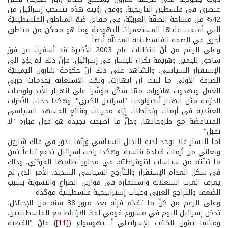
عنصري في فلسطين التاريخية. ووفق رؤيته هذه تنسحب إسرائيل من
42% من مساحة الضفّة الغربيّة، في مقابل ضمّ المناطق الفلسطينيّة
التي أقيمت عليها المستعمرات اليهودية وما هو ممكن من مناطق
أخرى في الضفة الفلسطينية المحتلّة أيضاً.
وعلى الرغم من أنّ انتخابات عام 2003 الأخيرة قد أسفرت عن فوز
ساحق لليمين وهزيمة نكراء لليسار في إسرائيل، فإنّ ذلك لم يؤدِ الى
الإستقرار السياسي. والشاهد على ذلك أنّ حكومة شارون اليمينيّة
الصرفة الأولى ما لبثت أن انهارت، وتمّت الاستعانة بخدمات حزبي
العمل ويهدوت هاتوراه، ممّا شكّل مؤشّراً على انهيار الأيديولوجيات
الحزبية مثل انهيار أيديولوجيا "إسرائيل الكبرى". وهكذا دخلت الأحزاب
العقدية في أزمات وتخبّطات إزاء مجريات وقائع المشهد السياسي
المتناقضة مع طروحاتها. وجلّ ما أصبحت تجيده هو قول عبارة "لا
نقبل".
أما اليسار فلا يوجد لديه البديل السياسي وإنّما يدور في فلك شارون
ويعاني من أزمات قيادة قاسية. وهكذا راحت إسرائيل تدفع تباعاً ثمن
ما تبنّته من سياسات اتنوقراطيّة، في محاور نظامها المركزي، وذلك
في شكل انعدام الإستقرار والتأرجح السياسي الشديد، الأمر الذي لم
يعرف العرب استغلاله واستثماره في موازين الصراع والتسوية بسبب
الضعف والتراجع العربي وغياب إستراتيجية فلسطينية موحّدة.
وعلى الرغم من كلّ ما تقدّم فإنّه بعد مرور 38 سنة من الإحتلال،
تدخل إسرائيل اليوم في مشروع قومي لفكّ الارتباط مع الفلسطينيين.
ومثلما يقول الكاتب الإسرائيلي أ. يهوشواع (
[11]
) فإنّ "القضية