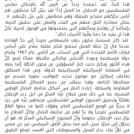
هذا الحدّ، لقد اعتقدنا ردحاً من الزمن أنّه بالإمكان تعايش
الفلسطينيين مع الاحتلال. ما العمل إذاً؟ لقد تبيّن أنّنا مخطئون، هم
أناس تحرّكهم مشاعر طبيعيّة وهم مصمّمون على نيل حرّيتهم، لا
يمكن مصادرة الحق منهم في البحث والعمل على تحقيق الحرية،
بإمكاننا أن نهاجم وسائلهم التي يعتمدونها في الوصول للحرية، لكنّ
هذا لن يفيد ما دمنا وفّرنا الأسباب لذلك".
لقد كان مستشار شارون دوف فايسغلاس صريحاً إلى حدّ الوقاحة
عندما قال إنّ خطة الفصل ستمنع قيام عملية سلام على أساس
قرارات الأمم المتحدة التي هي انسحاب من أراضي عام 1967 وقيام
دولة فلسطينية وعودة الّلاجئين. وبالتالي فالخطة معدّة لمنع كلّ
هذه الأمور. وتكرار حديث كبار المسؤولين عن فحوى الخطّة إنّما يصبّ
في المصلحة الإسرائيلية الإستراتيجية للدولة. ومن هذا المنطلق
تعاملت إسرائيل مع موضوع تحديد المواقيت بصورة تنسجم مع
مصالحها الخاصة، وهذا يتطلب من جميع الفصائل الفلسطينية
المقاومة والسلطة، إعادة النظر في أشكال متابعة النضال الوطني
المشترك بما في ذلك ضمن قطاع غزّة المحرّر من أجل دحر الإحتلال
نهائيّاً وتحقيق المشروع الوطني الفلسطيني. فجماهير غزّة هي جزء
لا يتجزّأ من الوضع الفلسطيني العام. وهؤلاء كانوا قد حملوا الهمّ
الفلسطيني تاريخياً ولا بدّ لهم من متابعة النضال وكأنّ القطاع ما
يزال تحت الإحتلال، خصوصاً وأنّ المشروع الإسرائيلي المدبّر له، هو أن
يتحوّل إلى مجرّد سجن كبير مما يجعل الأفق السياسي غير ذي معنى
في ظلّ بقاء جدار الفصل والمستوطنات التي أسّست لقطع الطريق