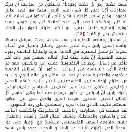
ليست قضية أرض بل قضية وجودنا". وسيكون من المؤسف أن تتركّز
المحادثات أوّلاً وقبل كل شيء على الأرض، فهذا هو أقصر الطرق
للجمود". وختم شامير كلمته بالقول: "نأمل أن تدركوا في نهاية الأمر
أنه كان بإمكانكم الحضور إلى هذه المائدة قبل زمن طويل، وبعيد
توقيع إتفاقية كامب ديفيد، لو أنكم اخترتم الحوار بدل العنف
والتعايش بدل الإرهاب" (
[18]
).
إثر استمرار إنتفاضة الحجارة نحو ست سنوات، وجدت إسرائيل نفسها
برئاسة إسحق رابين دولة تمييز عنصري واحتلال بامتياز في أعقاب
سقوط آخر معقل للعنصرية في ألمانيا النازية وإيطاليا الفاشية وجنوب
أفريقيا العنصرية. إنّ نظرة جدّية لحال العالم المنفتح على ذاته أكثر
فأكثر عبر وسائل الإتصالات الإلكترونية، جعلت رابين والكثيرين معه من
قادة الرأي والسياسة في إسرائيل، يدركون أنّ إسرائيل القمعية
والدّموية والعنصرية هذه لم يعد لها مكان في عالم اليوم، و لا بد
من احترام إرادة ملايين الفلسطينيين الذين يتزايد وزنهم المحلي
والإقليمي والدّولي تدريجياً على الصعيدين السياسي والديموغرافي.
وأدرك رابين أنّ إسرائيل لن تكون ديموقراطيةً أبداً وهي تمارس كل
أشكال التمييز العنصري بموجب العرق والدين حتى بين اليهود
أنفسهم فكيف بالتالي تجاه العرب والمسلمين على وجه الخصوص.
لقد سقطت كل المحاولات والألاعيب الديماغوجيّة وانكشفت أساليب
الخداع والمناورة والمماطلة، وفشلت أعمال القتل والهدم والاغتيال،
وبقيت مقاومة الشعب الفلسطيني مستمرة مع الإصرار على حق
العودة الذي يتوارثه الأبناء عن الآباء و الأجداد. ووجد رابين نفسه