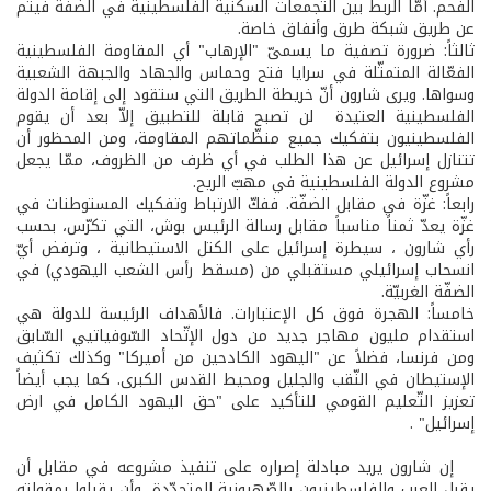
الفحم. أمّا الربط بين التجمعات السكنية الفلسطينية في الضفّة فيتم
عن طريق شبكة طرق وأنفاق خاصة.
ثالثاً: ضرورة تصفية ما يسمىّ "الإرهاب" أي المقاومة الفلسطينية
الفعّالة المتمثّلة في سرايا فتح وحماس والجهاد والجبهة الشعبية
وسواها. ويرى شارون أنّ خريطة الطريق التي ستقود إلى إقامة الدولة
الفلسطينية العتيدة لن تصبح قابلة للتطبيق إلاّ بعد أن يقوم
الفلسطينيون بتفكيك جميع منظّماتهم المقاومة، ومن المحظور أن
تتنازل إسرائيل عن هذا الطلب في أي ظرف من الظروف، ممّا يجعل
مشروع الدولة الفلسطينية في مهبّ الريح.
رابعاً: غزّة في مقابل الضفّة. ففكّ الارتباط وتفكيك المستوطنات في
غزّة يعدّ ثمناً مناسباً مقابل رسالة الرئيس بوش، التي تكرّس، بحسب
رأي شارون ، سيطرة إسرائيل على الكتل الاستيطانية ، وترفض أيّ
انسحاب إسرائيلي مستقبلي من (مسقط رأس الشعب اليهودي) في
الضفّة الغربيّة.
خامساً: الهجرة فوق كل الإعتبارات. فالأهداف الرئيسة للدولة هي
استقدام مليون مهاجر جديد من دول الإتّحاد السّوفياتيي السّابق
ومن فرنسا، فضلاً عن "اليهود الكادحين من أميركا" وكذلك تكثيف
الإستيطان في النّقب والجليل ومحيط القدس الكبرى. كما يجب أيضاً
تعزيز التّعليم القومي للتأكيد على "حق اليهود الكامل في ارض
إسرائيل" .
إن شارون يريد مبادلة إصراره على تنفيذ مشروعه في مقابل أن
يقبل العرب والفلسطينيون بالصّهيونية المتجدّدة، وأن يقبلوا بمقولته