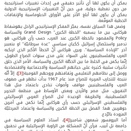
يمكن أن يكون لها أي تأثير حقيقي في إحداث تغييرات استراتيجية
من دون تغطية دولية، في حين أنّ التغييرات الإستراتيجية الدولية
يمكن أن يكون لها أبلغ الأثر على الأوراق الدبلوماسية والإتفاقات
الخطية الموقّعة.
وضمن هذا السياق نفسه، يميّز المفكر الإستراتيجي الراحل يهوشفاط
هركابي، بين ما يسميه "الخطة الكبري" Grand Design والسياسة
Policy والمقصود بالخطة الكبرى عند العرب، حسب رأي هركابي، هو
تدمير واستئصال إسرائيل ككيان سياسي "غدة سرطانيّة" او بتعبير
آخر "الإبادة السياسية". ويرى هركابي أنّ الخطأ الأكبر الذي ارتكبه
العرب والفلسطينيون على السواء على مدى سنوات الصراع الطويل،
إنّما يكمن في الخلط ما بين الخطّة الكبرى والسياسة، الأمر الذي خلق
تأثيرات سلبية كثيرة على حياتهم السياسية والاجتماعية والاقتصادية
ووصل إلى نظامهم التعليمي وثقافتهم وروحهم القومية(
[3]
). إلاّ أنّه
نتيجة للتجارب المريرة للصراع منذ عام 1967 بدأت تظهر في صفوف
العرب والفلسطينيين مواقف وأصوات تنادي باعتماد مثل هذا
التفريق، مثل مصر والأردن وبعض الأوساط في منظمة التحرير
الفلسطينية. والطريقة الوحيدة لحل الصراع العربي الإسرائيلي
والفلسطيني الإسرائيلي حسب رأي هركابي إنّما تكمن في أمرين
جوهريين هما: الفصل بين الخطة الكبرى والسياسة واعتماد المرحليّة
المزودة بالرّدع.
أما البروفسور شمعون شامير(
[4]
)، أستاذ العلوم السياسية في
جامعة تل أبيب، فرأى أنّ المشكلة من الزاوية الإسرائيلية في تحقيق