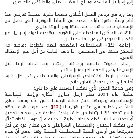
إلى إسرائيل المتّشحة بوشاح التعصّب الديني والطائفي والعنصري.
وقد ورد في برنامج الفصل الأحادي حسبما نشرته صحيفة هآرتس منذ
أيام ولاية ايهود باراك العديد من النقاط الجوهرية التي تجعل من
الإنسحاب حاجة ماسّة لا غنى عنها ومن أبرزها ما يلي:
­ الهدف المركزي:المحافظة على الهوية اليهودية لدولة إسرائيل عبر
الفصل الديموغرافي عن الفلسطينيين.
­ إحاطة الكتل الاستيطانية المخصصة للضم بخطوط دفاعية من
الممكن نقلها في المستقبل، إذا دعت الحاجة من أجل منع الإحتكاك
الأمني.
­ إتخاذ خطوات قانونية وإجرائيّة وإنشاء بنية تحتيّة لربط كتل
الإستيطان(في الضفة الغربية) بإسرائيل.
­ إستمرار الربط الاقتصادي الإسرائيلي والفلسطيني في ظل قيود
أمنية إلى حين تحقيق اتفاق دائم.
وفي خلاصة المحور الأول يمكننا التشديد على ما يلي:
عشية عام 2004 نظّم آرييل شارون أفكاره ورؤيته السياسية
الإستراتيجية، وعرضها ضمن خطته للإنسحاب من غزّة رسميّاً وعلى
الملأ في خطابه في مؤتمر هرتيسليا(
[10]
). وقد عرفت هذه الخطّة
بإسم "خطة فكّ الارتباط من طرف واحد". وعلاوة على سعيه لتعطيل
أو تجميد سلبيات خطة خريطة الطريق الدولية فإنّ جوهر الخطة تمثّل
في تفكيك الإحتلال والإستيطان الإسرائيلي داخل قطاع غزة من أجل
تعزيزهما في أراضي الضفة الفلسطينية المحتلة. وهذا يعني أنّ قيام
دولة يهودية على طريقة شارون يستتبع نظام (ابار تهايد) فصل