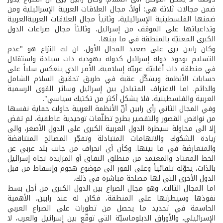
ضمن مجالات ثلاثة هي: أولاً، مجال العلاقات العربية الإسرائيلية ومن
ضمنها الفلسطينية الإسرائيلية، وثانياً مجال العلاقات العربية­العربية
وتداعياتها على الموقف من إسرائيل، وثالثاً مجال صراعات الدول
الكبرى المعنيّة بالمنطقة في ما بينها.
وكان رابين يرى على صعيد المجال الأول، ان لبّ النزاع هو "عدم
التسليم بوجود دولة إسرائيل كدولة يهودية ذات سيادة واستقلال
في منطقة ذات أغلبيّة عربيّة إسلامية، الأمر الذي ينعكس سلباً على
حسابات الأنظمة ويشكّل عقبة في طريق تحقيق السلام الشامل
والدائم. اما الاعتراف المتبادل بين إسرائيل وسائر القوى الرسمية
العربية والفلسطينية، فلا يشكل أكثر من تكتيك سياسي".
وفي المجال الثاني رأى رابين أنّ الأنظمة العربية حاولت حماية نفسها
من نواقص القصور والتقصير بطرح تطلّعات توحيدية عاطفية، لم تفض
إلا الى محاولة سيطرة الدول العربية الكبرى على الدول الأصغر، والى
زيادة الشكوك والاتهامات المتبادلة وتفجّر المصالح المتناقضة
والمتعارضة في ما بينها. وكأن أي انحراف من جانب بلد عربي عن
الخط المعتاد والمعتمد من منطلق النفاق أو المزايدة تجاه إسرائيل
بالذات، يحوّله تلقائياً وعلى الفور الى موضوع هجوم وإسقاط من قبل
الدول الأخرى التي لها مصلحة مباشرة في ذلك.
اما المجال الثالث، وهو مجال الصراع بين الدول الكبرى من أجل بسط
نفوذها وسيطرتها على المنطقة، فكان له عند رابين، الأهمية
الحاسمة في تحديد ما يحصل من تطورات على الصراع العربي
الإسرائيلي، والأوراق الدبلوماسيّة التي توقّع بين إسرائيل والعرب، لا