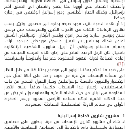
أوسطية واحتمال دخول إسرائيل الى الجامعة العربية، والمتوسطية،
وأفضليّة الانفتاح على أوروبا ممّا يدفع واشنطن الى التعلق أكثر
بإسرائيل، وكذلك الخيار الأطلسي ودور إسرائيل الوظيفي في إطاره
وهكذا...
إلا أن هذه الدعوة بقيت مجرد صرخة بحاجة الى مضمون، وتبيّن بسبب
تهاوي الزعامات الشابة في الأحزاب الكبرى والمتوسطة مثل يوسي
بيلين ويوسي ساريد وحاييم رامون ورئيس الأركان الإسرائيلي الأسبق
آمنون شحاك وبنيامين بن اليعيزر واسحق موردخاي وايهود باراك،
وعمرام متسناع وسواهم، أنّ آرييل شارون، الشخصية الإنتهازية
بامتياز، كان الرجل الوحيد القادر على إدارة هذه المرحلة الضبابية من
إعادة الصياغة لدولة اليهود المنشودة جغرافياً وأيدلوجياً واستراتيجياً
).
[1]
(
على ضوء ما تقدّم يمكننا الولوج الى موضوع بحثنا هنا من خلال النظر
الى مسألة الإنسحاب من غزة من طرف واحد، على أنها تمثّل خيار
الإضطرار والضرورة بالنسبة للإسرائيليين وخيار القبول الحتمي من جانب
الفلسطينيين، بإعتبار هذا الانسحاب مكسباً صافياً يشبه انتصار
المقاومة في لبنان من حيث الدلالة الرمزية والمعنوية وإن لم يكن من
حيث الدلالة الكمية لجهة مساحة الأراضي المحررة ورسم الخطوط
الأولى في معالم الدولة الفلسطينية السياديّة المنشودة.
1­ -مشروع شارون كحاجة إسرائيلية
لا شك أن مشروع شارون للإنسحاب من غزة، ينطوي على مضامين
إقتصادية واجتماعية بارزة بالإضافة الى المضامين السياسية والأمنية.