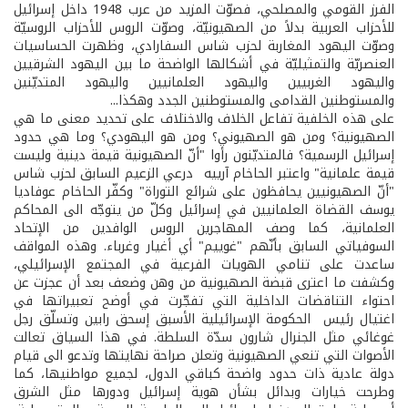
الفرز القومي والمصلحي، فصوّت المزيد من عرب 1948 داخل إسرائيل
للأحزاب العربية بدلاً من الصهيونيّة، وصوّت الروس للأحزاب الروسيّة
وصوّت اليهود المغاربة لحزب شاس السفارادي، وظهرت الحساسيات
العنصريّة والتمثيليّة في أشكالها الواضحة ما بين اليهود الشرقيين
واليهود الغربيين واليهود العلمانيين واليهود المتديّنين
والمستوطنين القدامى والمستوطنين الجدد وهكذا...
على هذه الخلفية تفاعل الخلاف والاختلاف على تحديد معنى ما هي
الصهيونية؟ ومن هو الصهيوني؟ ومن هو اليهودي؟ وما هي حدود
إسرائيل الرسمية؟ فالمتديّنون رأوا "أنّ الصهيونية قيمة دينية وليست
قيمة علمانية" واعتبر الحاخام آرييه درعي الزعيم السابق لحزب شاس
"أنّ الصهيونيين يحافظون على شرائع التوراة" وكفّر الحاخام عوفاديا
يوسف القضاة العلمانيين في إسرائيل وكلّ من يتوجّه الى المحاكم
العلمانية، كما وصف المهاجرين الروس الوافدين من الإتحاد
السوفياتي السابق بأنّهم "غوييم" أي أغيار وغرباء. وهذه المواقف
ساعدت على تنامي الهويات الفرعية في المجتمع الإسرائيلي،
وكشفت ما اعترى قبضة الصهيونية من وهن وضعف بعد أن عجزت عن
احتواء التناقضات الداخلية التي تفجّرت في أوضح تعبيراتها في
اغتيال رئيس الحكومة الإسرائيلية الأسبق إسحق رابين وتسلّق رجل
غوغائي مثل الجنرال شارون سدّة السلطة. في هذا السياق تعالت
الأصوات التي تنعي الصهيونية وتعلن صراحة نهايتها وتدعو الى قيام
دولة عادية ذات حدود واضحة كباقي الدول، لجميع مواطنيها، كما
وطرحت خيارات وبدائل بشأن هوية إسرائيل ودورها مثل الشرق