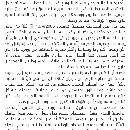
الأميركية الحالية حول مسألة التوسّع في بناء الوحدات السكنيّة داخل
التكتلات الاستيطانيّة في الضفة الغربية لم تسوّ بعد كما وأنّ طلبه
بتجميد خارطة الطريق ووضعها في البرّاد حتى يتمّ القضاء المبرم
على جذور "الإرهاب"، قد تمّ رفضه.
لقد جاء في افتتاحيّة صحيفة هآرتس 13/4/2005 أنّ كلاً من بوش
وشارون قد حدّدا في تكساس في شهر نيسان المنصرم، الحدّ الأقصى
من التوسّع الذي يمكن أن يجرؤ أي رئيس حكومة في إسرائيل على أن
يحلم به. وتضيف الصحيفة أنّه من المشكوك فيه أن تجد إسرائيل بعد
الآن رئيساً أكثر ودّاً وحماساً وأكثر محاربةً لأعدائها من بوش. فإذا كان
هو الذي يتبنّى هذا الخط أمام شارون والعالم، فهذا يعني أنّ
المعركة على عشرات المستوطنات وآلاف المستوطنين الموجودين
خارج هذا الخط هي معركة خاسرة سلفاً.
صحيح أنّ الكثير من الإسرائيليين، الذين يتطلعون منذ فترة إلى تسوية
تستند إلى خطوط الرابع من حزيران 1967، لن يروا في كلّ هذا خسارة،
ولكنّ آخرين، من أقطاب اليمين، ومنهم من هو في الحكم منذ سنوات
، قد عاشوا وما يزالون يعيشون في وهم إمكانية الاحتفاظ وبشكل
دائم بجميع المستوطنات الموجودة في الضفة الغربية، وقد كان
شارون نفسه واحداً من هؤلاء الواهمين حتى وقت ليس ببعيد.
لقد اصطدمت رؤية شارون المحلية برؤية بوش الشرق أوسطية
الواسعة المدى، وهذا الاصطدام تمحور حول قبول أو عدم قبول خارطة
الطريق أو الكثير من بنودها المعدّلة أو غير المعدّلة، ولا سيما ما
يتعلّق بمسألة تدعيم السلطة الوطنية الفلسطينية وترميم أوضاع