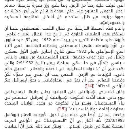
التي فرضت عليه ردحاً من الزمن، وبدأ يضع، وإن بصورة تدريجية، معالم
الوطن القومي المفتوح على حلم العودة والقائم على أرض محرّرة ولو
بصورة جزئية، من خلال استخدام كل أشكال المقاومة العسكرية
والديموغرافيّة.
وأمام هذه المحطة التاريخية قي نضال الشعب الفلسطيني علينا أن
نستذكر بعض العلامات الفارقة في تاريخ هذا النضال المرير والدامي،
وأبرزها طرد منظمة التحرير من بيروت عام 1982 ومن ثمّ طرد شارون
من غزّة بواسطة الشعب الفلسطيني وفصائله المختلفة. ففي أثناء
الغزو الإسرائيلي عام 1982 حقق شارون إنجازين بارزين الأول عسكري
وتمثّل في طرد قوات منظمة التحرير الفلسطينية من بيروت والثاني
سياسي وتمثّل في ما سمّي بمبادرة ريغن بتاريخ 2/9/1982 والتي
نصّت على أن "لا دولة فلسطينية في الضفة والقطاع... تحقيق حكم
ذاتي... للإرتباط مع الأردن... القدس يجب أن تبقى غير مجزّأة لكنّ
وضعها النهائي يجب أن يقرّر في المفاوضات... لا يحقّ لإسرائيل ضمّ
الأراضي المحتلة" (
[14]
) .
وكان الاعتراض الإسرائيلي على المبادرة يطال جانبها الإستيطاني
بنوع خاص. فلقد أكّدت الحكومة الإسرائيلية أن إسرائيل "ستستمر في
بناء المستوطنات. وسخر بيان الحكومة من وعود الولايات المتحدة
بمعارضة إقامة دولة فلسطينية" (
[15]
).
ورفضت إسرائيل أيضاً قي حينه بيان الدول الأوروبية العشر (بروكسل
23/3/1983) لأنه أشار إلى أنّ "المستوطنات في الأراضي العربية
المحتلة عقبة في طريق السلام. . ." وتبيّن منذ ذلك الحين أنّ التباينات