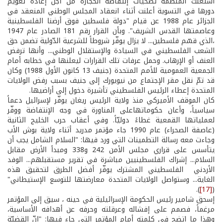
استغلّت المنظمة تضحيات إنتفاضة الحجارة من أجل إعادة تعويم
دورها في التسوية أعلنت أثناء انعقاد المجلس الوطني المنعقد في
الجزائر عام 1988 عن قيام "دولة فلسطين فوق أرضنا الفلسطينية
وعاصمتها القدس الشريف". وبأن القرار رقم 181 الصادر عام 1947
،الذي قسّم فلسطين... لا يزال يوفّر شروطاً للشرعية الدّولية تضمن حق
الشعب الفلسطيني في السيادة والإستقلال الوطني... وأنها ترفض
العنف أو الإرهاب. وحمل عرفات تلك القرارات ليعلنها في خطابه أمام
الجمعية العمومية للأمم المتحدة (جنيف 13 كانون الأول 1988) وكان
قد تمّ نقل مقر الإجتماع من نيويورك إلى جنيف بسبب رفض الولايات
المتحدة إعطاء الرئيس الفلسطيني تأشيرة دخول إلى أراضيها.
كان الموقف الأميركي منذ ولاية الرئيس ريغان يوفّر لإسرائيل دعماً
سياسياً، وأعان حكوماتهاعلى المناورة في وجه الإنتفاضة ووفّر
لعملياتها القمعية غطاءً دوليّاً. وفي أعقاب حرب الخليج الثانية
(عاصفة الصحراء) عام 1990 جاء مؤتمر مدريد أثناء ولاية بوش الأب
وجاءت معه رسالة التطمينات التي ورد فيها: "السلام الشامل يجب أن
يتأسس على قراري مجلس الأمن 242 و338 ومبدأ الأرض مقابل
السلام... إشراك الفلسطينيين مباشرة في تقرير مستقبلهم... الوفد
الأردني ­ الفلسطيني المشترك يوفّر أفضل الطرق لتحقيق هذه
الغاية... وستواصل الولايات المتحدة معارضتها للتوسع الإستيطاني"
).
[17]
(
إسحق شامير رئيس الحكومة الإسرائيلية في حينه ، سيق إلى المؤتمر
مرغماً، فصمم على إفشاله وعرقلته وحرفه عن أهدافه الأساسية،
وهذا ما اتضح في كلمته أمام المؤتمر التي جاء فيها: "إنّ القضيّة