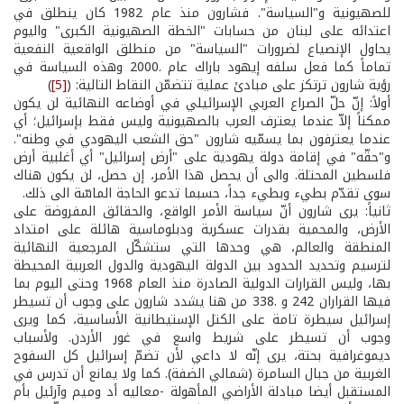
للصهيونية و"السياسة". فشارون منذ عام 1982 كان ينطلق في
اعتدائه على لبنان من حسابات "الخطة الصهيونية الكبرى" واليوم
يحاول الإنصياع لضرورات "السياسة" من منطلق الواقعية النفعية
تماماً كما فعل سلفه إيهود باراك عام .2000 وهذه السياسة في
رؤية شارون ترتكز على مبادئ عملية تتضمّن النقاط التالية: (
[5]
)
أولاً: إنّ حلّ الصراع العربي الإسرائيلي في أوضاعه النهائية لن يكون
ممكناً إلاّ عندما يعترف العرب بالصهيونية وليس فقط بإسرائيل؛ أي
عندما يعترفون بما يسمّيه شارون "حق الشعب اليهودي في وطنه".
و"حقّه" في إقامة دولة يهودية على "أرض إسرائيل" أي أغلبية أرض
فلسطين المحتلة. والى أن يحصل هذا الأمر، إن حصل، لن يكون هناك
سوى تقدّم بطيء وبطيء جداً، حسبما تدعو الحاجة الماسّة الى ذلك.
ثانياً: يرى شارون أنّ سياسة الأمر الواقع، والحقائق المفروضة على
الأرض، والمحمية بقدرات عسكرية ودبلوماسية هائلة على امتداد
المنطقة والعالم، هي وحدها التي ستشكّل المرجعية النهائية
لترسيم وتحديد الحدود بين الدولة اليهودية والدول العربية المحيطة
بها، وليس القرارات الدولية الصادرة منذ العام 1968 وحتى اليوم بما
فيها القراران 242 و .338 من هنا يشدد شارون على وجوب أن تسيطر
إسرائيل سيطرة تامة على الكتل الإستيطانية الأساسية، كما ويرى
وجوب أن تسيطر على شريط واسع في غور الأردن. ولأسباب
ديموغرافية بحتة، يرى إنّه لا داعي لأن تضمّ إسرائيل كل السفوح
الغربية من جبال السامرة (شمالي الضفة). كما ولا يمانع أن تدرس في
المستقبل أيضا مبادلة الأراضي المأهولة -معاليه أد وميم وآرئيل­ بأم