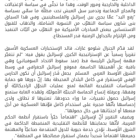
الداخلية والخارجية ومرور الوقت، وهذا ما تجلّى في سياسة الإغتيالات
والمجازر الجماعية وتدمير سبل العيش تحت مظلّة ما سمّي بسياسة
"رفع اليد" عمّا يجري بين إسرائيل والفلسطينيين. وفي هذا السياق
بنى شارون سياسة التهرّب من التسوية الشاملة، والذهاب للقبول
الاستنسابي ببعض المبادرات الأميركية مع التهرّب من آليّات التنفيذ
ومن الإلتزام بالجداول الزمنية قدر المستطاع.
لقد قدّم الجنرال شلومو غازات، قائد الإستخبارات العسكرية الأسبق
تقريراً رسمياً عن الإستراتيجية الكبرى لإسرائيل يقول فيه: "لم تتغيّر
مهمة إسرائيل الرئيسة قط (منذ سقوط الاتحاد السوفياتي) وهي
باقية عل أهميتها الحاسمة. فموقع إسرائيل الجغرافي في وسط
الشرق الأوسط العربي ­ المسلم ­ يجعل قَدَر إسرائيل أن تكون الحارس
الوفي للإستقرار في كامل البلدان المحيطة بها. إنّ دورها هو حماية
السياسات التقليدية القائمة لمنع عمليات التحوّل الراديكاليّة أو
وقفها، وعرقلة إتساع الحماسة الدينيّة الأصوليّة. ولهذه الغاية ستمنع
إسرائيل حصول تغييرات، ما وراء حدودها، تعتبرها لا تطاق، ولدى
إحساسها بأنّها مجبرة على استخدام كامل قوّتها العسكرية من أجل
منعها أو اجتثاثها في حال حصولها".
ويضيف التقرير أنّ لإسرائيل "اهتماماً خيّراً باستقرار أنظمة الحكم
العربية، لأنّها بحمايتها للأنظمة التقليدية المنضبطة الحاكمة في
الشرق الأوسط، تؤدي خدمة حيوية للدول المتقدمة صناعيّاً والمهتمة
جميعها اهتماماً شديداً بضمان استقرار مصالحها في المنطقة".