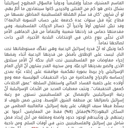
القاسم المشترك محلياً وإقليمياً ودولياً فالسؤال المطروح إسرائيلياً
بشكل خاص هو: كم من القتلى والجرحى كانوا سيتفادون ما ألمّ بهم،
لو أن شارون "كان قد سلّم السّلطة الفلسطينية المناطق نفسها من
قطاع غزّة قبل سنوات عدة كدفعة على حساب التسوية الدائمة؟
وقد تبيّن لشارون أولاً وأخيراً أنّ خسائر الحركات الفلسطينية، وفي
مقدمتها حماس قد زادتها شعبية والتفافاً من قبل الجماهير، الأمر
الذي تجلّى بنوعٍ خاص في الإنتخابات البلدية الأخيرة، التي جاءت
لصالحها تماماً.
كما وتبيّن له أنّ قدرة إسرائيل الردعية وهي تفكّك مستوطناتها تحت
النار، ليست على الإطلاق بأفضل من قدرتها الردعية أثناء رفضها
إجراء مفاوضات مع الفلسطينيين تحت النار، بحجّة أنّ الأمر سيلحق
الأذى والضرر بقدرتها الردعيّة. ومن سخرية القدر بشارون أنّ الرأي العام
الإسرائيلي راح يربط بصورة تهكمية موافقته على إخلاء غزّة بمدى
إحساسه بالإحراج والمحاصرة من جراء التحقيقات البوليسية معه ومع
أولاده على خلفية الفساد المالي واستغلال السلطة "عمق الاخلاءات
كعمق التحقيقات". وتثبت معطيات العديد من الأبحاث الإسرائيلية أنّ
رغبة الإسرائيليين بالإنفصال عن الفلسطينيين تستوي مع رغبة
إسرائيل بانعزالها عن منطقة الشرق الأوسط، وحتى ضمن ظروف لا
يسلّط فيها سيف الإرهاب على رقبة إسرائيل، فالغالبية العظمى من
السكان اليهود(75%)مقابل (8%) فقط من المعارضين، أعربوا عن
رغبتهم، بل وتأييدهم لوجود حدود واضحة ومغلقة من أجل إيجاد فصل
شامل بين إسرائيل والفلسطينيين حتى في أوقات السلم. ومن ناحية