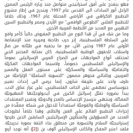
فهو ينفتح على أفق استراتيجي متواصل منذ زيارة الرئيس المصري
الراحل أنور السادات الى القدس عام 1997، ويندرج في إطار مشروع
التطبيع الاكراهي في الأراضي المحتلة عام 1967، وذلك خلافاً
للتطبيع العلني "الطوعي الواقعي" مع الأردن ومصر والتطبيع السري
التهربي مع العديد من الأنظمة العربية الأخرى.
وما من شك في أن هذا النوع من التطبيع المفروض حالياً كأمر واقع
على السلطة الفلسطينية، إثر حرب طاحنة ومريرة منذ الإنتفاضة
الأولى عام 1987 وحتى الآن، مع ما يخفيه في طيّاته من ضمّ
واستلاب للحقوق الوطنية الفلسطينية، كان بمثابة المختبر الحي
لمختلف أنواع المواجهات في الصراع العربي الإسرائيلي عموماً
والإسرائيلي الفلسطيني خصوصاً، ولاسيما المواجهات الفكريّة
والثقافيّة والسياسيّة والعسكريّة على مستوى العقل والضمير
العربيين. وبالتالي فجوهر مضمون "التسوية السلميّة" الإلزاميّة من
طرف واحد على طريقة شارون، إنما يرمي الى إحداث تغيير
جيوسياسي تعسّفي على الجانب الفلسطيني، على غرار عناق الدب،
يبدأ بضرورة تقبّل إسرائيل الكبرى في أيديولوجيّتها الصهيونيّة
المعدّلة، وينتهي بترسيخ الإحساس بالعجز والدونيّة وتغيير المعتقدات
السياسيّة والوطنيّة والقوميّة استعداداً للدخول في شبكة معقّدة من
إجراءات التطبيع القائم على الغبن والظلم، وهذا خلافاً لطروحات
العديد من المسؤولين والمنظّرين الإسرائيليين السابقين الذين طرحوا
إستراتيجيّة السلام والتسوية من منطلق بناء الثقة بصورة تدريجيّة.
فلقد اعتبر المفكر والكاتب الإسرائيلي آلوف بن (
[2]
) أنه توجد أربع