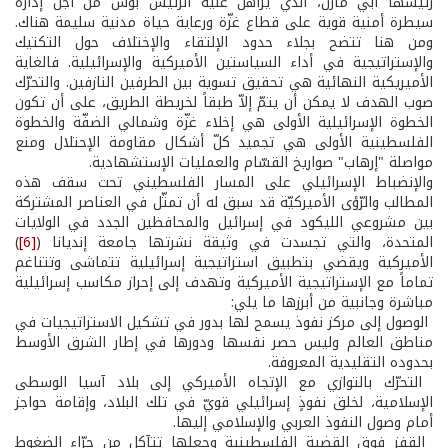
رئيسها أبي مازن، الذي يراهن عليه الرئيس بوش من أجل إدارة
سيطرة أمنية قوية على قطاع غزّة ورعاية حياة مدنية سليمة هناك.
ومن هنا تتضح بجلاء حدود الإلتقاء والإختلاف حول التكتيك
والإستراتيجية في أداء السياستين الأميركية والإسرائيلية. فالغاية
الأميريكية النهائية هي تحقيق تسوية بين الطرفين النازفين. والتحرّك
صوب الهدف لا يمكن أن يتمّ إلاّ طبقاً لخريطة الطريق، على أن تكون
الخطوة الإسرائيلية الأولى هي إخلاء غزّة وشمالي الضفّة والخطوة
الفلسطينية الأولى هي تجميد كلّ أشكال مقاومة الإحتلال ومنع
مواصلة "إرهاب" صواريخ القسّام والعمليات الإستشهادية.
والإنضباط الإسرائيلي على المسار الفلسطيني تحت سقف هذه
المطالب والرّؤى الأميركيّة قد سبق له أن تمثّل في العناصر المشتركة
بين مشروعي الليكود في إسرائيل والمحافظين الجدد في الولايات
المتحدة، والتي تجسدت في وثيقة نشرتها جامعة إنديانا (
[6]
)
الأميركية ويقضي بتطبيق استراتيجية إسرائيلية تتماشى وتتناغم
تماماً مع الإستراتيجية الأميركية وتهدف إلى إحراز مكاسب إسرائيلية
مباشرة وجانبية من أبرزها ما يلي:
­ الوصول إلى مركز نفوذ يسمح لها بدور في تشكيل الاستراتيجيات في
مناطق العالم وليس حصر نفسها ودورها في إطار الشرق الأوسط
بحدوده التقليدية المعروفة.
­ التحرّك بالتوازي مع الإتجاه الأميركي إلى بلاد آسيا الوسطى
الإسلامية، لخلق نفوذٍ إسرائيلي قويّ في تلك البلاد، وإقامة حواجز
أمام وصول النفوذ العربي والإسلامي إليها.
­ القفز فوق القضية الفلسطينية وجعلها تتآكل من جرّاء الضغوط