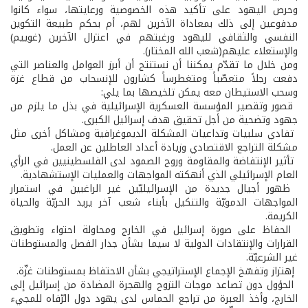
وحرص اليهود على تأكيد هذه الخصوصية ورعايتها، سواء كانوا
مدفوعين إلى ذلك بمعاداة الآخرين لهم، أم بحكم طبيعة التكوين
النفسي والثقافي لليهود ورغبتهم في اعتزال الآخرين (غوييم)
والإستعلاء عليهم(شعب الله المختار).
ومن خلال ما تقدّم يمكننا أن نستنتج أن أبرز العوامل والعناصر التي
دفعت رجلاً متعصّباً ومتغطرساً كشارون للإنسحاب من قطاع غزة
وسحب الاستيطان معه يمكن تلخيصها بما يلي:
­ قصور وتقصير المؤسسة العسكرية الإسرائيلية في بذل ما يلزم من
جهود وتضحية من أجل تحقيق هدف إسرائيل الكبرى.
­ تفادي سلبيات وتداعيات المشكلة الديموغرافية ومشاكل أخرى مثل
مشكلة التراجع الاقتصادي وزيادة أعداد العاطلين عن العمل.
­ تأثير الإنتفاضة والمقاومة وروح الصمود لدى الفلسطينيين في الرأي
العام الإسرائيلي الذي أنهكته المواجهات والعمليات الإستشهادية.
­ ظهور أجيال جديدة من الإسرائيليّين غير الراغبين في استمرار
المواجهات الدمويّة والتنكيل بأبناء شعب آخر يريد الحريّة والحياة
الكريمة.
­ الحفاظ على صورة إسرائيل في الخارج ومحاولة احتواء وتطويق
القرارات والإنتقادات الدولية لا سيما بشأن جدار الفصل والمستوطنات
غير الشرعيّة.
­ إهتزاز وتفسّخ الإجماع الإستراتيجي بشأن الاحتفاظ بمستوطنات غزّة.
­ الحؤول دون تصاعد موجات النزوح والهجرة المضادة من إسرائيل إلى
الخارج، وأخذ العبرة من تراجع الحماس لدى يهود دول الرّفاه للمجيء